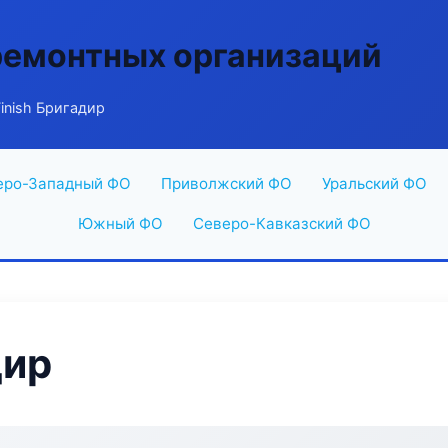
ремонтных организаций
Finish Бригадир
еро-Западный ФО
Приволжский ФО
Уральский ФО
Южный ФО
Северо-Кавказский ФО
дир