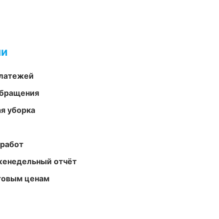
ми
платежей
обращения
ая уборка
 работ
женедельный отчёт
птовым ценам