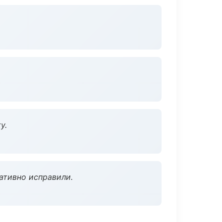
у.
ативно исправили.