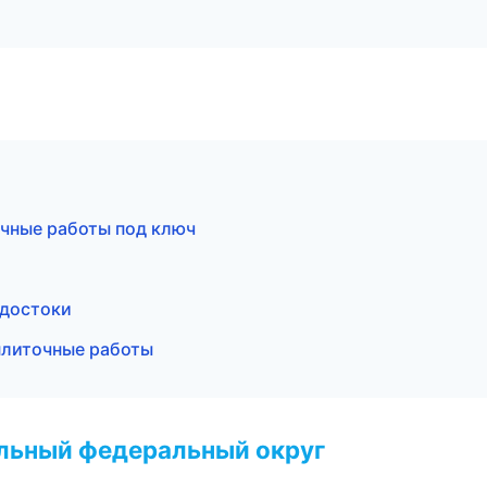
чные работы под ключ
и
одостоки
плиточные работы
альный федеральный округ