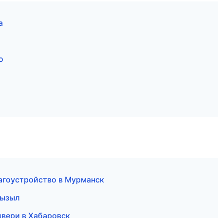
а
о
агоустройство в Мурманск
Кызыл
двери в Хабаровск