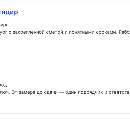
гадир
бург
ург с закреплённой сметой и понятными сроками. Раб
род
юч. От замера до сдачи — один подрядчик и ответстве