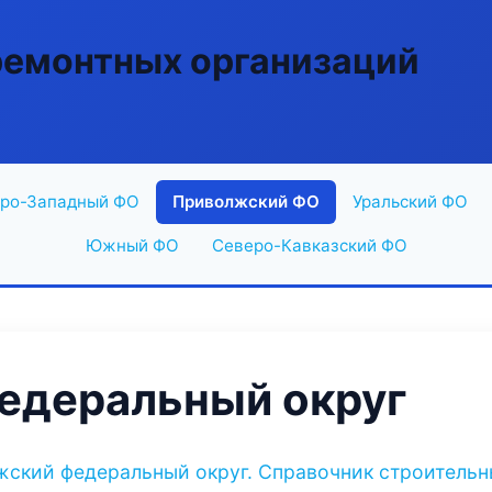
ремонтных организаций
ро-Западный ФО
Приволжский ФО
Уральский ФО
Южный ФО
Северо-Кавказский ФО
едеральный округ
жский федеральный округ. Справочник строительны