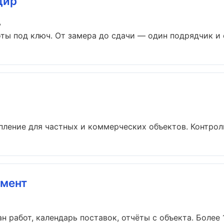
дир
ь
ты под ключ. От замера до сдачи — один подрядчик и о
ление для частных и коммерческих объектов. Контроль 
амент
н работ, календарь поставок, отчёты с объекта. Более 19