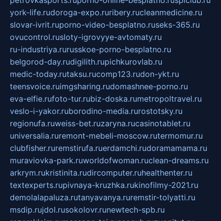
york-life.ru
doroga-expo.ru
ribery.ru
cleanmedicine.ru
slovar-ivrit.ru
porno-video-besplatno.ru
seks-365.ru
ovucontrol.ru
sloty-igrovyye-avtomaty.ru
ru-industriya.ru
russkoe-porno-besplatno.ru
belgorod-day.ru
digilith.ru
pichkurovlab.ru
medic-today.ru
taksu.ru
comp123.ru
don-ykt.ru
teensvoice.ru
imgsharing.ru
domashnee-porno.ru
eva-elfie.ru
foto-tur.ru
biz-doska.ru
metropoltravel.ru
veslo-i-yakor.ru
borodino-media.ru
rostotsky.ru
regionufa.ru
weiss-bet.ru
zaryna.ru
casinotablet.ru
universalia.ru
remont-mebeli-moscow.ru
termomur.ru
clubfisher.ru
remstirufa.ru
erdamchi.ru
doramamama.ru
muraviovka-park.ru
worldofwoman.ru
clean-dreams.ru
arkrym.ru
kristinita.ru
dircomputer.ru
healthenter.ru
textexperts.ru
pivnaya-kruzhka.ru
kinofilmy-2021.ru
demolalapaluza.ru
tanyavanya.ru
remstir-tolyatti.ru
msdip.ru
jdol.ru
sokolovr.ru
newtech-spb.ru