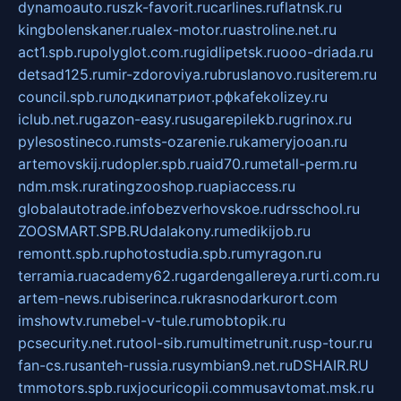
dynamoauto.ru
szk-favorit.ru
carlines.ru
flatnsk.ru
kingbolenskaner.ru
alex-motor.ru
astroline.net.ru
act1.spb.ru
polyglot.com.ru
gidlipetsk.ru
ooo-driada.ru
detsad125.ru
mir-zdoroviya.ru
bruslanovo.ru
siterem.ru
council.spb.ru
лодкипатриот.рф
kafekolizey.ru
iclub.net.ru
gazon-easy.ru
sugarepilekb.ru
grinox.ru
pylesostineco.ru
msts-ozarenie.ru
kameryjooan.ru
artemovskij.ru
dopler.spb.ru
aid70.ru
metall-perm.ru
ndm.msk.ru
ratingzooshop.ru
apiaccess.ru
globalautotrade.info
bezverhovskoe.ru
drsschool.ru
ZOOSMART.SPB.RU
dalakony.ru
medikijob.ru
remontt.spb.ru
photostudia.spb.ru
myragon.ru
terramia.ru
academy62.ru
gardengallereya.ru
rti.com.ru
artem-news.ru
biserinca.ru
krasnodarkurort.com
imshowtv.ru
mebel-v-tule.ru
mobtopik.ru
pcsecurity.net.ru
tool-sib.ru
multimetrunit.ru
sp-tour.ru
fan-cs.ru
santeh-russia.ru
symbian9.net.ru
DSHAIR.RU
tmmotors.spb.ru
xjocuricopii.com
musavtomat.msk.ru