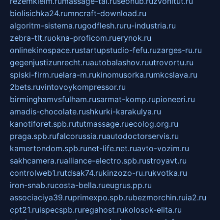
rezemkleim.ru
massage-tai.ru
seonub.ru
zvonitut.ru
biolisichka24.ru
mncraft-download.ru
algoritm-sistema.ru
godflesh.ru
ru-industria.ru
zebra-tlt.ru
okna-proficom.ru
erynok.ru
onlinekinospace.ru
startupstudio-fefu.ru
zarges-ru.ru
gegenjustizunrecht.ru
autobalashov.ru
utrovortu.ru
spiski-firm.ru
elara-m.ru
kinomusorka.ru
mkcslava.ru
2bets.ru
vintovoykompressor.ru
birminghamvsfulham.ru
sarmat-komp.ru
pioneeri.ru
amadis-chocolate.ru
shkurki-karakulya.ru
kanotiforet.spb.ru
tutmassage.ru
ecolog.org.ru
praga.spb.ru
falcorussia.ru
autodoctorservis.ru
kamertondom.spb.ru
net-life.net.ru
avto-vozim.ru
sakhcamera.ru
alliance-electro.spb.ru
stroyavt.ru
controlweb1.ru
tdsak74.ru
kinzozo-ru.ru
kvotka.ru
iron-snab.ru
costa-bella.ru
eugrus.pp.ru
associaciya39.ru
primexpo.spb.ru
bezmorchin.ru
ia2.ru
cpt21.ru
ispecspb.ru
regahost.ru
kolosok-elita.ru