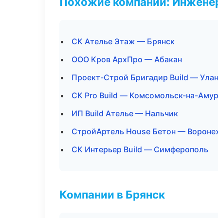
Похожие компании: Инжене
СК Ателье Этаж — Брянск
ООО Кров АрхПро — Абакан
Проект-Строй Бригадир Build — Ула
СК Pro Build — Комсомольск-на-Аму
ИП Build Ателье — Нальчик
СтройАртель House Бетон — Вороне
СК Интерьер Build — Симферополь
Компании в Брянск