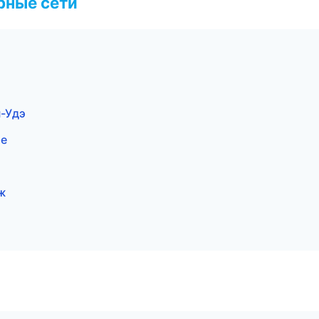
рные сети
н-Удэ
ре
ж