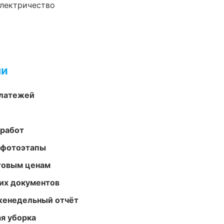
электричество
ми
платежей
 работ
 фотоэтапы
птовым ценам
их документов
женедельный отчёт
ая уборка