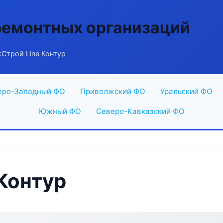
ремонтных организаций
Строй Line Контур
еро-Западный ФО
Приволжский ФО
Уральский ФО
Южный ФО
Северо-Кавказский ФО
Контур