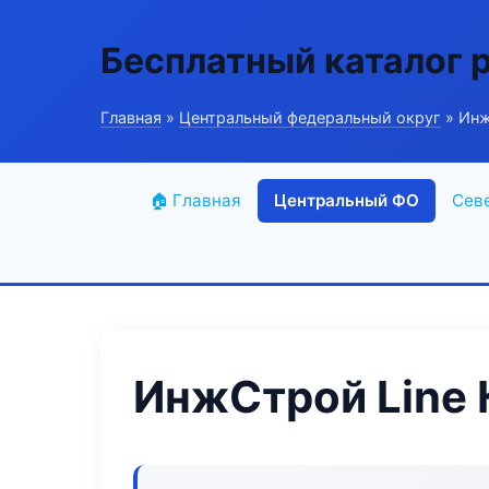
Бесплатный каталог 
Главная
»
Центральный федеральный округ
» Инж
🏠 Главная
Центральный ФО
Сев
ИнжСтрой Line 