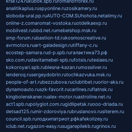
krsk124.ru
kubok.spb.ru
romanofforex.ru
analitikaplus.ru
spyonline.ru
zosikamery.ru
sloboda-ural.pp.ru
AUTO-COM.SU
hohota.net
alimy.ru
online-z.com
aromat-vostoka.ru
otdelkaexp.ru
mobilvest.ru
bbd.net.ru
mebelshop.msk.ru
smp-forum.ru
bastion-td.ru
kosmoscreative.ru
avrmotors.ru
art-galadesign.ru
tiffany-c.ru
ecostep-samara.ru
d-p.spb.ru
галактика73.рф
sko.com.ru
davitamebel-spb.ru
fotsis.ru
tesiaes.ru
kokoroyari.spb.ru
blesna-kazan.ru
mossilver.ru
lenderoq.ru
sergeydobrin.ru
tochkazvuka.msk.ru
people-of-art.ru
bezzubova.ru
clubtibet.ru
orior-aks.ru
dynamoauto.ru
szk-favorit.ru
carlines.ru
flatnsk.ru
kingbolenskaner.ru
alex-motor.ru
astroline.net.ru
act1.spb.ru
polyglot.com.ru
gidlipetsk.ru
ooo-driada.ru
detsad125.ru
mir-zdoroviya.ru
bruslanovo.ru
siterem.ru
council.spb.ru
лодкипатриот.рф
kafekolizey.ru
iclub.net.ru
gazon-easy.ru
sugarepilekb.ru
grinox.ru