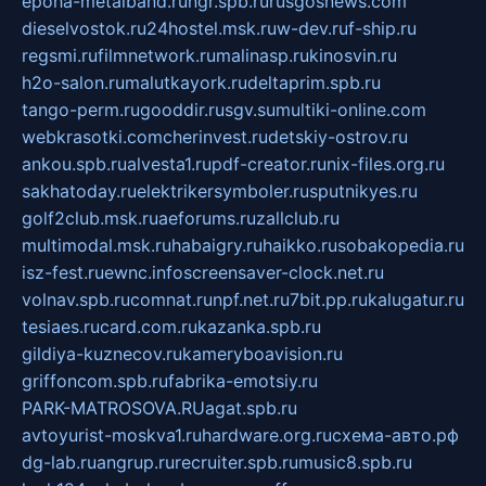
epoha-metalband.ru
ngr.spb.ru
rusgosnews.com
dieselvostok.ru
24hostel.msk.ru
w-dev.ru
f-ship.ru
regsmi.ru
filmnetwork.ru
malinasp.ru
kinosvin.ru
h2o-salon.ru
malutkayork.ru
deltaprim.spb.ru
tango-perm.ru
gooddir.ru
sgv.su
multiki-online.com
webkrasotki.com
cherinvest.ru
detskiy-ostrov.ru
ankou.spb.ru
alvesta1.ru
pdf-creator.ru
nix-files.org.ru
sakhatoday.ru
elektrikersymboler.ru
sputnikyes.ru
golf2club.msk.ru
aeforums.ru
zallclub.ru
multimodal.msk.ru
habaigry.ru
haikko.ru
sobakopedia.ru
isz-fest.ru
ewnc.info
screensaver-clock.net.ru
volnav.spb.ru
comnat.ru
npf.net.ru
7bit.pp.ru
kalugatur.ru
tesiaes.ru
card.com.ru
kazanka.spb.ru
gildiya-kuznecov.ru
kameryboavision.ru
griffoncom.spb.ru
fabrika-emotsiy.ru
PARK-MATROSOVA.RU
agat.spb.ru
avtoyurist-moskva1.ru
hardware.org.ru
схема-авто.рф
dg-lab.ru
angrup.ru
recruiter.spb.ru
music8.spb.ru