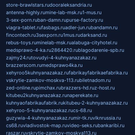
store-brawlstars.ru
dooraleksandria.ru
antenna-highly.ru
mine-lab-msk.ru
1-mus.ru
3-sex-porn.ru
ban-damn.ru
purse-factory.ru
viagra-tablet.ru
fasbags.ru
adler-jun.ru
bandamn.ru
fincontech.ru
3sexporn.ru
1mus.ru
darksand.ru
rebus-toys.ru
minelab-msk.ru
alabuga-cityhotel.ru
medsprawo-4-ka.ru
2864420.ru
blagodarenie-spb.ru
zajmy24.ru
tovudyi-4-kuhnyanazakaz.ru
brazzerscom.ru
medsprawo4ka.ru
xehyroo5kuhnyanazakaz.ru
fabrikayfabrikaefabrika.ru
vskrytie-zamkov-moskva-113.ru
biletnadom.ru
zed-online.ru
pimchax.ru
brazzers-hd.ru
z-host.ru
kitubeu2kuhnyanazakaz.ru
naperekate.ru
kuhnyaofabrikaufabrik.ru
kitubeu-2-kuhnyanazakaz.ru
xehyroo-5-kuhnyanazakaz.ru
cs-68.ru
guzywia-4-kuhnyanazakaz.ru
mir-tk.ru
vlknrussia.ru
cs68.ru
vladivostok-map.ru
video-seks.ru
bankaribi.ru
raszar.ru
vskrytie-zamkov-moskva113.ru