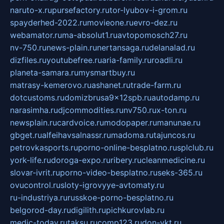
naruto-x.ru
pursefactory.ru
tor-lyubov-i-grom.ru
spayderhed-2022.ru
movieone.ru
evro-dez.ru
webamator.ru
ma-absolut1.ru
avtopomosch27.ru
nv-750.ru
news-plain.ru
nertansaga.ru
delanalad.ru
dizfiles.ru
youtubefree.ru
aria-family.ru
roadli.ru
planeta-samara.ru
mysmartbuy.ru
matrasy-kemerovo.ru
ashanet.ru
trade-farm.ru
dotcustoms.ru
domizbrusa9x12spb.ru
autodamp.ru
narasimha.ru
djcommodities.ru
nv750.ru
x-ton.ru
newsplain.ru
cardvoice.ru
modopaper.ru
manunae.ru
gbget.ru
alfeihavsalnassr.ru
madoma.ru
tajuncos.ru
petrovkasports.ru
porno-online-besplatno.ru
splclub.ru
york-life.ru
doroga-expo.ru
ribery.ru
cleanmedicine.ru
slovar-ivrit.ru
porno-video-besplatno.ru
seks-365.ru
ovucontrol.ru
sloty-igrovyye-avtomaty.ru
ru-industriya.ru
russkoe-porno-besplatno.ru
belgorod-day.ru
digilith.ru
pichkurovlab.ru
medic-today.ru
taksu.ru
comp123.ru
don-ykt.ru