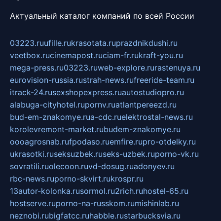
Актуальный каталог компаний по всей России
03223.ru
ufille.ru
krasotata.ru
prazdnikdushi.ru
veetbox.ru
cinemapost.ru
ciam-fr.ru
kraft-you.ru
mega-press.ru
03223.ru
web-explore.ru
rastenuya.ru
eurovision-russia.ru
strah-news.ru
freeride-team.ru
itrack-24.ru
sexshopexpress.ru
autostudiopro.ru
alabuga-cityhotel.ru
pornv.ru
atlantpereezd.ru
bud-em-znakomye.ru
a-cdc.ru
elektrostal-news.ru
korolevremont-market.ru
budem-znakomye.ru
oooagrosnab.ru
fpodaso.ru
emfire.ru
pro-otdelky.ru
ukrasotki.ru
seksuzbek.ru
seks-uzbek.ru
porno-vk.ru
sovratili.ru
olecoon.ru
vd-dosug.ru
adonyev.ru
rbc-news.ru
porno-skvirt.ru
krospr.ru
13autor-kolonka.ru
sormol.ru
2rich.ru
hostel-65.ru
hostserve.ru
porno-na-russkom.ru
mishinlab.ru
neznobi.ru
bigfatcc.ru
habble.ru
starbucksvia.ru