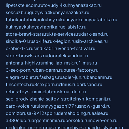
lipetsktelecom.ru
tovudyi4kuhnyanazakaz.ru
seksuzb.ru
guzywia4kuhnyanazakaz.ru
fabrikaofabrikaokuhny.ru
kuhnyaekuhnyaafabrika.ru
kuhnyaykuhnyayfabrika.ru
e-abis1c.ru
store-brawl-stars.ru
kts-services.ru
dark-sand.ru
sindika-01.ru
sp-life.ru
x-legion.ru
sib-archives.ru
e-abis-1-c.ru
sindika01.ru
venda-festival.ru
store-brawlstars.ru
dooraleksandria.ru
antenna-highly.ru
mine-lab-msk.ru
1-mus.ru
3-sex-porn.ru
ban-damn.ru
purse-factory.ru
viagra-tablet.ru
fasbags.ru
adler-jun.ru
bandamn.ru
fincontech.ru
3sexporn.ru
1mus.ru
darksand.ru
rebus-toys.ru
minelab-msk.ru
rtdco.ru
seo-prodvizhenie-sajtov-stroitelnyh-kompanij.ru
card-voice.ru
rulonnyygazon177.ru
snow-guard.ru
domizbrusa-9x12spb.ru
demaholding.ru
aalse.ru
a380club.ru
argentinamia.ru
perkoka.ru
movie-one.ru
perk-oka.ru
g-octopus.ru
sibarchives.ru
andreislyusar.ru