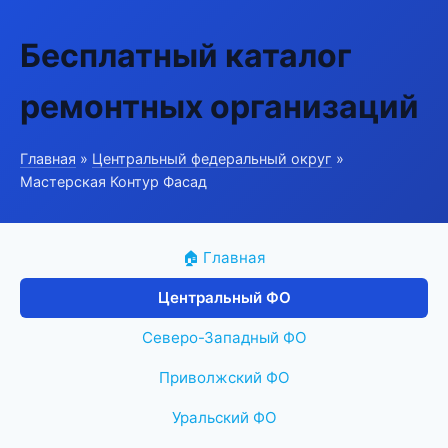
Бесплатный каталог
ремонтных организаций
Главная
»
Центральный федеральный округ
»
Мастерская Контур Фасад
🏠 Главная
Центральный ФО
Северо-Западный ФО
Приволжский ФО
Уральский ФО