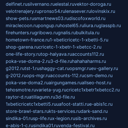
delfinet.ru
silvernano.ru
elestal.ru
vektor-doroga.ru
velotrenajery.ru
pronso54.ru
lenasever.ru
lovinskix.ru
show-pets.ru
smartnews03.ru
discofoxworld.ru
miraclecoon.ru
pongup.ru
hostel65.ru
liura.ru
glasspb.ru
firehunters.ru
gribowo.ru
gnalis.ru
bulkitula.ru
hometown-france.ru
1-xbeticricetc-1-xbetti-5.ru
shop-garena.ru
cricetc-1-xbetr-1-xbetcc-2.ru
one-life-story.ru
top-halyava.ru
accounts112.ru
poka-vse-doma-2.ru
3-d-file.ru
hahahaharms.ru
g2012.ru
tst-1.ru
shaggy-cat.ru
opsmgr.ru
ev-gallery.ru
g-2012.ru
ops-mgr.ru
accounts-112.ru
csm-demo.ru
poka-vse-doma2.ru
airgungames.ru
allseo-host.ru
tehosmotre.ru
varieta-yug.ru
cricetc1xbetr1xbetcc2.ru
raytor-d.ru
atillagunn.ru
3d-file.ru
1xbeticricetc1xbetti5.ru
uafoot-statti.ru
e-abis1c.ru
store-brawl-stars.ru
kts-services.ru
dark-sand.ru
sindika-01.ru
sp-life.ru
x-legion.ru
sib-archives.ru
e-abis-1-c.ru
sindika01.ru
venda-festival.ru