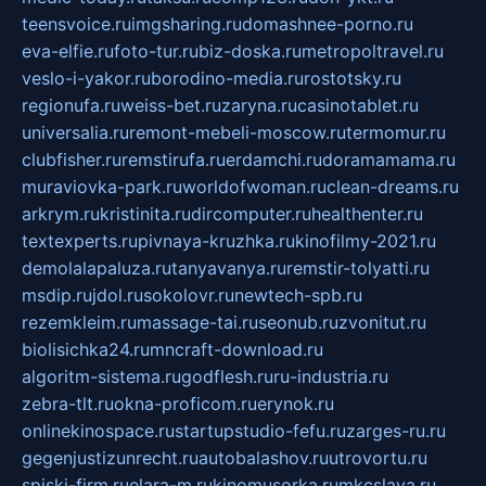
teensvoice.ru
imgsharing.ru
domashnee-porno.ru
eva-elfie.ru
foto-tur.ru
biz-doska.ru
metropoltravel.ru
veslo-i-yakor.ru
borodino-media.ru
rostotsky.ru
regionufa.ru
weiss-bet.ru
zaryna.ru
casinotablet.ru
universalia.ru
remont-mebeli-moscow.ru
termomur.ru
clubfisher.ru
remstirufa.ru
erdamchi.ru
doramamama.ru
muraviovka-park.ru
worldofwoman.ru
clean-dreams.ru
arkrym.ru
kristinita.ru
dircomputer.ru
healthenter.ru
textexperts.ru
pivnaya-kruzhka.ru
kinofilmy-2021.ru
demolalapaluza.ru
tanyavanya.ru
remstir-tolyatti.ru
msdip.ru
jdol.ru
sokolovr.ru
newtech-spb.ru
rezemkleim.ru
massage-tai.ru
seonub.ru
zvonitut.ru
biolisichka24.ru
mncraft-download.ru
algoritm-sistema.ru
godflesh.ru
ru-industria.ru
zebra-tlt.ru
okna-proficom.ru
erynok.ru
onlinekinospace.ru
startupstudio-fefu.ru
zarges-ru.ru
gegenjustizunrecht.ru
autobalashov.ru
utrovortu.ru
spiski-firm.ru
elara-m.ru
kinomusorka.ru
mkcslava.ru