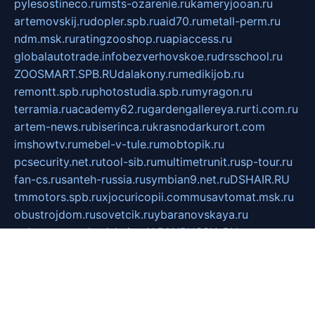
pylesostineco.ru
msts-ozarenie.ru
kameryjooan.ru
artemovskij.ru
dopler.spb.ru
aid70.ru
metall-perm.ru
ndm.msk.ru
ratingzooshop.ru
apiaccess.ru
globalautotrade.info
bezverhovskoe.ru
drsschool.ru
ZOOSMART.SPB.RU
dalakony.ru
medikijob.ru
remontt.spb.ru
photostudia.spb.ru
myragon.ru
terramia.ru
academy62.ru
gardengallereya.ru
rti.com.ru
artem-news.ru
biserinca.ru
krasnodarkurort.com
imshowtv.ru
mebel-v-tule.ru
mobtopik.ru
pcsecurity.net.ru
tool-sib.ru
multimetrunit.ru
sp-tour.ru
fan-cs.ru
santeh-russia.ru
symbian9.net.ru
DSHAIR.RU
tmmotors.spb.ru
xjocuricopii.com
musavtomat.msk.ru
obustrojdom.ru
sovetcik.ru
ybaranovskaya.ru
ppknews.ru
cult-alshei.ru
JAPANRUSSIA.RU
proekciyamebel.ru
imper-finans.ru
rim.org.ru
glamourai.ru
brassminus.ru
zabor-pro.ru
ftn.pp.ru
dorogoe58.ru
laimengpacker.ru
kuzova-zapchasti.ru
sageerp.ru
taxodrom.ru
dsrazvitie.ru
hardcity.net.ru