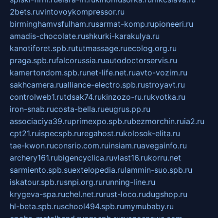
2bets.ru
vintovoykompressor.ru
birminghamvsfulham.ru
sarmat-komp.ru
pioneeri.ru
amadis-chocolate.ru
shkurki-karakulya.ru
kanotiforet.spb.ru
tutmassage.ru
ecolog.org.ru
praga.spb.ru
falcorussia.ru
autodoctorservis.ru
kamertondom.spb.ru
net-life.net.ru
avto-vozim.ru
sakhcamera.ru
alliance-electro.spb.ru
stroyavt.ru
controlweb1.ru
tdsak74.ru
kinzozo-ru.ru
kvotka.ru
iron-snab.ru
costa-bella.ru
eugrus.pp.ru
associaciya39.ru
primexpo.spb.ru
bezmorchin.ru
ia2.ru
cpt21.ru
ispecspb.ru
regahost.ru
kolosok-elita.ru
tae-kwon.ru
consrio.com.ru
insiam.ru
avegainfo.ru
archery161.ru
bigencyclica.ru
vlast16.ru
korru.net
sarmiento.spb.su
extelopedia.ru
lammin-suo.spb.ru
iskatour.spb.ru
snpi.org.ru
running-line.ru
krygeva-spa.ru
chel.net.ru
rust-loco.ru
dugshop.ru
hl-beta.spb.ru
school494.spb.ru
mymubaby.ru