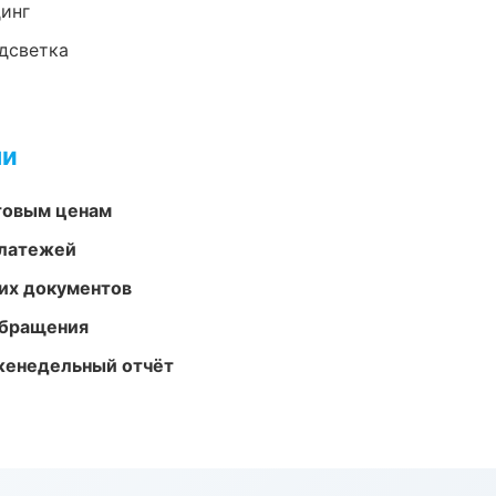
динг
одсветка
ми
птовым ценам
платежей
их документов
обращения
женедельный отчёт