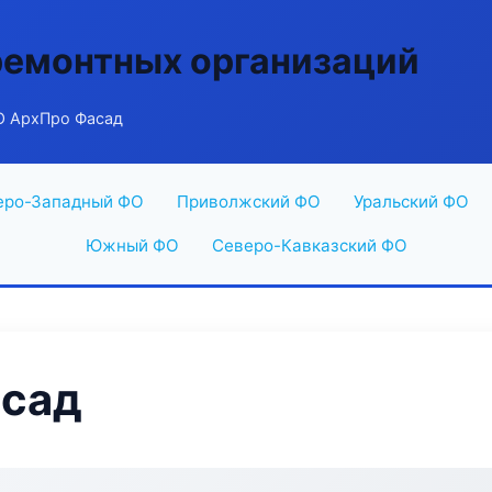
ремонтных организаций
 АрхПро Фасад
еро-Западный ФО
Приволжский ФО
Уральский ФО
Южный ФО
Северо-Кавказский ФО
сад