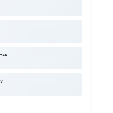
уемо.
у.