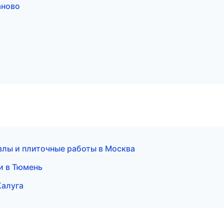
аново
злы и плиточные работы в Москва
и в Тюмень
Калуга