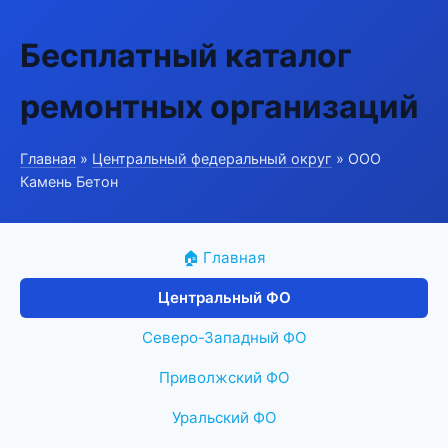
Бесплатный каталог
ремонтных организаций
Главная
»
Центральный федеральный округ
» ООО
Камень Бетон
🏠 Главная
Центральный ФО
Северо-Западный ФО
Приволжский ФО
Уральский ФО