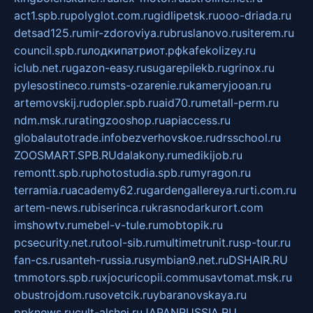
act1.spb.ru
polyglot.com.ru
gidlipetsk.ru
ooo-driada.ru
detsad125.ru
mir-zdoroviya.ru
bruslanovo.ru
siterem.ru
council.spb.ru
лодкипатриот.рф
kafekolizey.ru
iclub.net.ru
gazon-easy.ru
sugarepilekb.ru
grinox.ru
pylesostineco.ru
msts-ozarenie.ru
kameryjooan.ru
artemovskij.ru
dopler.spb.ru
aid70.ru
metall-perm.ru
ndm.msk.ru
ratingzooshop.ru
apiaccess.ru
globalautotrade.info
bezverhovskoe.ru
drsschool.ru
ZOOSMART.SPB.RU
dalakony.ru
medikijob.ru
remontt.spb.ru
photostudia.spb.ru
myragon.ru
terramia.ru
academy62.ru
gardengallereya.ru
rti.com.ru
artem-news.ru
biserinca.ru
krasnodarkurort.com
imshowtv.ru
mebel-v-tule.ru
mobtopik.ru
pcsecurity.net.ru
tool-sib.ru
multimetrunit.ru
sp-tour.ru
fan-cs.ru
santeh-russia.ru
symbian9.net.ru
DSHAIR.RU
tmmotors.spb.ru
xjocuricopii.com
musavtomat.msk.ru
obustrojdom.ru
sovetcik.ru
ybaranovskaya.ru
ppknews.ru
cult-alshei.ru
JAPANRUSSIA.RU