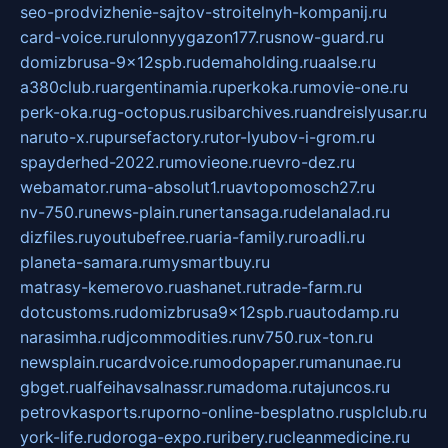
seo-prodvizhenie-sajtov-stroitelnyh-kompanij.ru
card-voice.ru
rulonnyygazon177.ru
snow-guard.ru
domizbrusa-9x12spb.ru
demaholding.ru
aalse.ru
a380club.ru
argentinamia.ru
perkoka.ru
movie-one.ru
perk-oka.ru
g-octopus.ru
sibarchives.ru
andreislyusar.ru
naruto-x.ru
pursefactory.ru
tor-lyubov-i-grom.ru
spayderhed-2022.ru
movieone.ru
evro-dez.ru
webamator.ru
ma-absolut1.ru
avtopomosch27.ru
nv-750.ru
news-plain.ru
nertansaga.ru
delanalad.ru
dizfiles.ru
youtubefree.ru
aria-family.ru
roadli.ru
planeta-samara.ru
mysmartbuy.ru
matrasy-kemerovo.ru
ashanet.ru
trade-farm.ru
dotcustoms.ru
domizbrusa9x12spb.ru
autodamp.ru
narasimha.ru
djcommodities.ru
nv750.ru
x-ton.ru
newsplain.ru
cardvoice.ru
modopaper.ru
manunae.ru
gbget.ru
alfeihavsalnassr.ru
madoma.ru
tajuncos.ru
petrovkasports.ru
porno-online-besplatno.ru
splclub.ru
york-life.ru
doroga-expo.ru
ribery.ru
cleanmedicine.ru