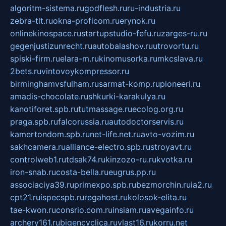
algoritm-sistema.ru
godflesh.ru
ru-industria.ru
zebra-tlt.ru
okna-proficom.ru
erynok.ru
onlinekinospace.ru
startupstudio-fefu.ru
zarges-ru.ru
gegenjustizunrecht.ru
autobalashov.ru
utrovortu.ru
spiski-firm.ru
elara-m.ru
kinomusorka.ru
mkcslava.ru
2bets.ru
vintovoykompressor.ru
birminghamvsfulham.ru
sarmat-komp.ru
pioneeri.ru
amadis-chocolate.ru
shkurki-karakulya.ru
kanotiforet.spb.ru
tutmassage.ru
ecolog.org.ru
praga.spb.ru
falcorussia.ru
autodoctorservis.ru
kamertondom.spb.ru
net-life.net.ru
avto-vozim.ru
sakhcamera.ru
alliance-electro.spb.ru
stroyavt.ru
controlweb1.ru
tdsak74.ru
kinzozo-ru.ru
kvotka.ru
iron-snab.ru
costa-bella.ru
eugrus.pp.ru
associaciya39.ru
primexpo.spb.ru
bezmorchin.ru
ia2.ru
cpt21.ru
ispecspb.ru
regahost.ru
kolosok-elita.ru
tae-kwon.ru
consrio.com.ru
insiam.ru
avegainfo.ru
archery161.ru
bigencyclica.ru
vlast16.ru
korru.net