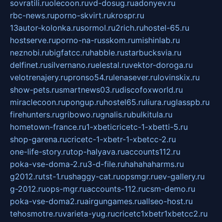
sovratili.ru
olecoon.ru
vd-dosug.ru
adonyev.ru
rbc-news.ru
porno-skvirt.ru
krospr.ru
13autor-kolonka.ru
sormol.ru
2rich.ru
hostel-65.ru
hostserve.ru
porno-na-russkom.ru
mishinlab.ru
neznobi.ru
bigfatcc.ru
habble.ru
starbucksvia.ru
delfinet.ru
silvernano.ru
elestal.ru
vektor-doroga.ru
velotrenajery.ru
pronso54.ru
lenasever.ru
lovinskix.ru
show-pets.ru
smartnews03.ru
discofoxworld.ru
miraclecoon.ru
pongup.ru
hostel65.ru
liura.ru
glasspb.ru
firehunters.ru
gribowo.ru
gnalis.ru
bulkitula.ru
hometown-france.ru
1-xbeticricetc-1-xbetti-5.ru
shop-garena.ru
cricetc-1-xbetr-1-xbetcc-2.ru
one-life-story.ru
top-halyava.ru
accounts112.ru
poka-vse-doma-2.ru
3-d-file.ru
hahahaharms.ru
g2012.ru
tst-1.ru
shaggy-cat.ru
opsmgr.ru
ev-gallery.ru
g-2012.ru
ops-mgr.ru
accounts-112.ru
csm-demo.ru
poka-vse-doma2.ru
airgungames.ru
allseo-host.ru
tehosmotre.ru
varieta-yug.ru
cricetc1xbetr1xbetcc2.ru