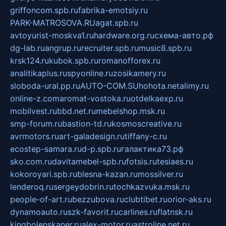
griffoncom.spb.ru
fabrika-emotsiy.ru
PARK-MATROSOVA.RU
agat.spb.ru
avtoyurist-moskva1.ru
hardware.org.ru
схема-авто.рф
dg-lab.ru
angrup.ru
recruiter.spb.ru
music8.spb.ru
krsk124.ru
kubok.spb.ru
romanofforex.ru
analitikaplus.ru
spyonline.ru
zosikamery.ru
sloboda-ural.pp.ru
AUTO-COM.SU
hohota.net
alimy.ru
online-z.com
aromat-vostoka.ru
otdelkaexp.ru
mobilvest.ru
bbd.net.ru
mebelshop.msk.ru
smp-forum.ru
bastion-td.ru
kosmoscreative.ru
avrmotors.ru
art-galadesign.ru
tiffany-c.ru
ecostep-samara.ru
d-p.spb.ru
галактика73.рф
sko.com.ru
davitamebel-spb.ru
fotsis.ru
tesiaes.ru
kokoroyari.spb.ru
blesna-kazan.ru
mossilver.ru
lenderoq.ru
sergeydobrin.ru
tochkazvuka.msk.ru
people-of-art.ru
bezzubova.ru
clubtibet.ru
orior-aks.ru
dynamoauto.ru
szk-favorit.ru
carlines.ru
flatnsk.ru
kingbolenskaner.ru
alex-motor.ru
astroline.net.ru