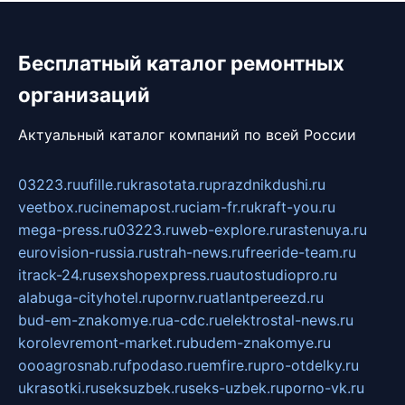
Бесплатный каталог ремонтных
организаций
Актуальный каталог компаний по всей России
03223.ru
ufille.ru
krasotata.ru
prazdnikdushi.ru
veetbox.ru
cinemapost.ru
ciam-fr.ru
kraft-you.ru
mega-press.ru
03223.ru
web-explore.ru
rastenuya.ru
eurovision-russia.ru
strah-news.ru
freeride-team.ru
itrack-24.ru
sexshopexpress.ru
autostudiopro.ru
alabuga-cityhotel.ru
pornv.ru
atlantpereezd.ru
bud-em-znakomye.ru
a-cdc.ru
elektrostal-news.ru
korolevremont-market.ru
budem-znakomye.ru
oooagrosnab.ru
fpodaso.ru
emfire.ru
pro-otdelky.ru
ukrasotki.ru
seksuzbek.ru
seks-uzbek.ru
porno-vk.ru