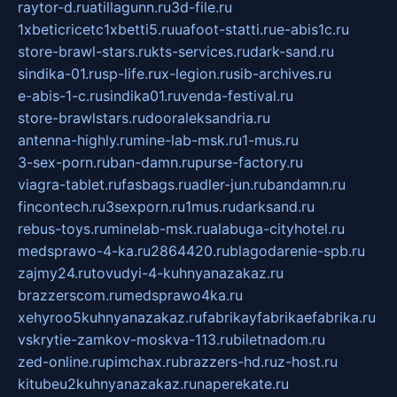
raytor-d.ru
atillagunn.ru
3d-file.ru
1xbeticricetc1xbetti5.ru
uafoot-statti.ru
e-abis1c.ru
store-brawl-stars.ru
kts-services.ru
dark-sand.ru
sindika-01.ru
sp-life.ru
x-legion.ru
sib-archives.ru
e-abis-1-c.ru
sindika01.ru
venda-festival.ru
store-brawlstars.ru
dooraleksandria.ru
antenna-highly.ru
mine-lab-msk.ru
1-mus.ru
3-sex-porn.ru
ban-damn.ru
purse-factory.ru
viagra-tablet.ru
fasbags.ru
adler-jun.ru
bandamn.ru
fincontech.ru
3sexporn.ru
1mus.ru
darksand.ru
rebus-toys.ru
minelab-msk.ru
alabuga-cityhotel.ru
medsprawo-4-ka.ru
2864420.ru
blagodarenie-spb.ru
zajmy24.ru
tovudyi-4-kuhnyanazakaz.ru
brazzerscom.ru
medsprawo4ka.ru
xehyroo5kuhnyanazakaz.ru
fabrikayfabrikaefabrika.ru
vskrytie-zamkov-moskva-113.ru
biletnadom.ru
zed-online.ru
pimchax.ru
brazzers-hd.ru
z-host.ru
kitubeu2kuhnyanazakaz.ru
naperekate.ru