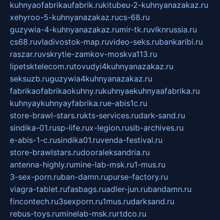
kuhnyaofabrikaufabrik.ru
kitubeu-2-kuhnyanazakaz.ru
xehyroo-5-kuhnyanazakaz.ru
cs-68.ru
guzywia-4-kuhnyanazakaz.ru
mir-tk.ru
vlknrussia.ru
cs68.ru
vladivostok-map.ru
video-seks.ru
bankaribi.ru
raszar.ru
vskrytie-zamkov-moskva113.ru
lipetsktelecom.ru
tovudyi4kuhnyanazakaz.ru
seksuzb.ru
guzywia4kuhnyanazakaz.ru
fabrikaofabrikaokuhny.ru
kuhnyaekuhnyaafabrika.ru
kuhnyaykuhnyayfabrika.ru
e-abis1c.ru
store-brawl-stars.ru
kts-services.ru
dark-sand.ru
sindika-01.ru
sp-life.ru
x-legion.ru
sib-archives.ru
e-abis-1-c.ru
sindika01.ru
venda-festival.ru
store-brawlstars.ru
dooraleksandria.ru
antenna-highly.ru
mine-lab-msk.ru
1-mus.ru
3-sex-porn.ru
ban-damn.ru
purse-factory.ru
viagra-tablet.ru
fasbags.ru
adler-jun.ru
bandamn.ru
fincontech.ru
3sexporn.ru
1mus.ru
darksand.ru
rebus-toys.ru
minelab-msk.ru
rtdco.ru