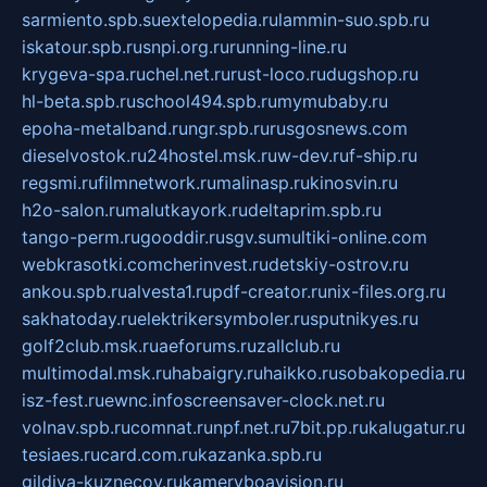
sarmiento.spb.su
extelopedia.ru
lammin-suo.spb.ru
iskatour.spb.ru
snpi.org.ru
running-line.ru
krygeva-spa.ru
chel.net.ru
rust-loco.ru
dugshop.ru
hl-beta.spb.ru
school494.spb.ru
mymubaby.ru
epoha-metalband.ru
ngr.spb.ru
rusgosnews.com
dieselvostok.ru
24hostel.msk.ru
w-dev.ru
f-ship.ru
regsmi.ru
filmnetwork.ru
malinasp.ru
kinosvin.ru
h2o-salon.ru
malutkayork.ru
deltaprim.spb.ru
tango-perm.ru
gooddir.ru
sgv.su
multiki-online.com
webkrasotki.com
cherinvest.ru
detskiy-ostrov.ru
ankou.spb.ru
alvesta1.ru
pdf-creator.ru
nix-files.org.ru
sakhatoday.ru
elektrikersymboler.ru
sputnikyes.ru
golf2club.msk.ru
aeforums.ru
zallclub.ru
multimodal.msk.ru
habaigry.ru
haikko.ru
sobakopedia.ru
isz-fest.ru
ewnc.info
screensaver-clock.net.ru
volnav.spb.ru
comnat.ru
npf.net.ru
7bit.pp.ru
kalugatur.ru
tesiaes.ru
card.com.ru
kazanka.spb.ru
gildiya-kuznecov.ru
kameryboavision.ru