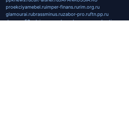
proekciyamebel.ru
imper-finans.ru
rim.org.ru
glamourai.ru
brassminus.ru
zabor-pro.ru
ftn.pp.ru
dorogoe58.ru
laimengpacker.ru
kuzova-zapchasti.ru
sageerp.ru
taxodrom.ru
dsrazvitie.ru
hardcity.net.ru
ratinghomegames.ru
topservice25.ru
gubernyan.ru
gtglasslined.ru
ii4.ru
tssport.spb.ru
andorra24.com
blackwallstreet.ru
oboimos.ru
optim-doors.com.ru
ikuch.ru
nycr.org.ru
npa21.ru
vremya-ch.spb.ru
desert000.ru
ivtorgi.ru
ifiori.ru
catalog-statei.ru
dcv.org.ru
spetsmaster174.ru
ipkameryhiseeu.ru
dum26.ru
ruspol.spb.ru
fr-opendp.ru
kam-solnyshko.ru
cheyenne-arapaho.ru
sevzapmetal.spb.ru
ted-lapidus.spb.ru
parasite-eliminator.ru
sigma-complete.ru
modernworld.ru
dama-moda.ru
eholot-group.ru
sk-nvkz.ru
DRONGOLD.RU
democratia2.ru
i-farmer.ru
mass-sport.org
jablonex.spb.ru
bookmess.ru
linkword.ru