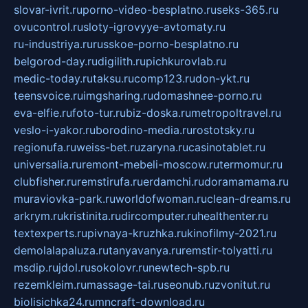
slovar-ivrit.ru
porno-video-besplatno.ru
seks-365.ru
ovucontrol.ru
sloty-igrovyye-avtomaty.ru
ru-industriya.ru
russkoe-porno-besplatno.ru
belgorod-day.ru
digilith.ru
pichkurovlab.ru
medic-today.ru
taksu.ru
comp123.ru
don-ykt.ru
teensvoice.ru
imgsharing.ru
domashnee-porno.ru
eva-elfie.ru
foto-tur.ru
biz-doska.ru
metropoltravel.ru
veslo-i-yakor.ru
borodino-media.ru
rostotsky.ru
regionufa.ru
weiss-bet.ru
zaryna.ru
casinotablet.ru
universalia.ru
remont-mebeli-moscow.ru
termomur.ru
clubfisher.ru
remstirufa.ru
erdamchi.ru
doramamama.ru
muraviovka-park.ru
worldofwoman.ru
clean-dreams.ru
arkrym.ru
kristinita.ru
dircomputer.ru
healthenter.ru
textexperts.ru
pivnaya-kruzhka.ru
kinofilmy-2021.ru
demolalapaluza.ru
tanyavanya.ru
remstir-tolyatti.ru
msdip.ru
jdol.ru
sokolovr.ru
newtech-spb.ru
rezemkleim.ru
massage-tai.ru
seonub.ru
zvonitut.ru
biolisichka24.ru
mncraft-download.ru