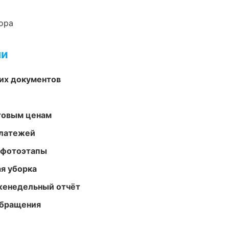
ора
ми
их документов
птовым ценам
платежей
 фотоэтапы
ая уборка
женедельный отчёт
обращения