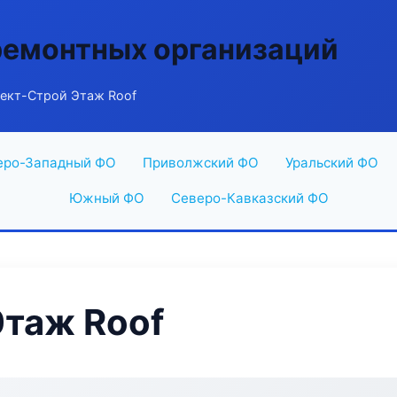
ремонтных организаций
ект-Строй Этаж Roof
еро-Западный ФО
Приволжский ФО
Уральский ФО
Южный ФО
Северо-Кавказский ФО
таж Roof