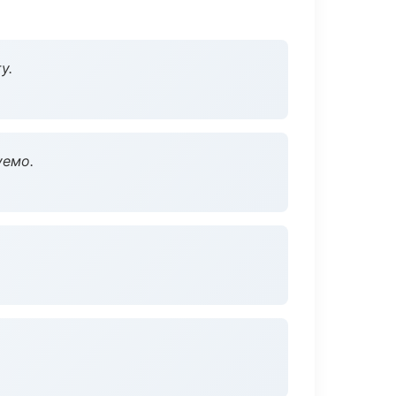
у.
уемо.