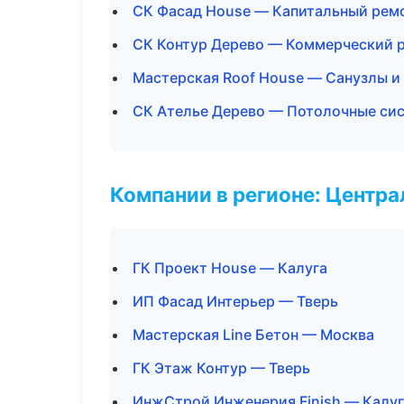
СК Фасад House — Капитальный ремо
СК Контур Дерево — Коммерческий 
Мастерская Roof House — Санузлы и
СК Ателье Дерево — Потолочные си
Компании в регионе: Центр
ГК Проект House — Калуга
ИП Фасад Интерьер — Тверь
Мастерская Line Бетон — Москва
ГК Этаж Контур — Тверь
ИнжСтрой Инженерия Finish — Калуг