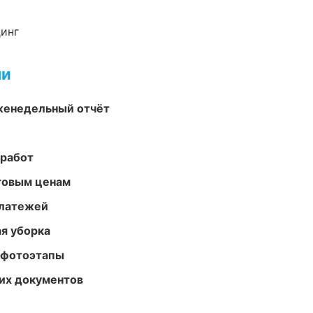
динг
ми
женедельный отчёт
 работ
птовым ценам
платежей
ая уборка
 фотоэтапы
их документов