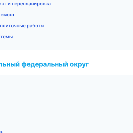
нт и перепланировка
ремонт
 плиточные работы
стемы
альный федеральный округ
а