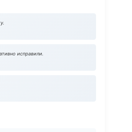
у.
ативно исправили.