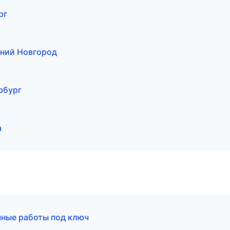
рг
ний Новгород
рбург
а
ные работы под ключ