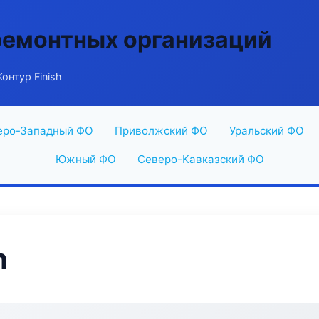
ремонтных организаций
онтур Finish
еро-Западный ФО
Приволжский ФО
Уральский ФО
Южный ФО
Северо-Кавказский ФО
h