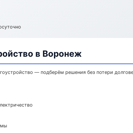
осуточно
ройство в Воронеж
гоустройство — подберём решения без потери долгове
электричество
емы