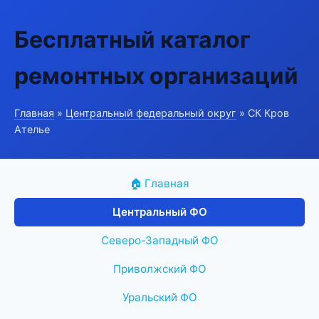
Бесплатный каталог
ремонтных организаций
Главная
»
Центральный федеральный округ
» СК Кров
Ателье
🏠 Главная
Центральный ФО
Северо-Западный ФО
Приволжский ФО
Уральский ФО