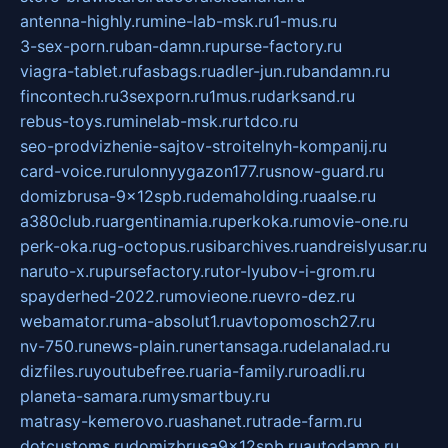
antenna-highly.ru
mine-lab-msk.ru
1-mus.ru
3-sex-porn.ru
ban-damn.ru
purse-factory.ru
viagra-tablet.ru
fasbags.ru
adler-jun.ru
bandamn.ru
fincontech.ru
3sexporn.ru
1mus.ru
darksand.ru
rebus-toys.ru
minelab-msk.ru
rtdco.ru
seo-prodvizhenie-sajtov-stroitelnyh-kompanij.ru
card-voice.ru
rulonnyygazon177.ru
snow-guard.ru
domizbrusa-9x12spb.ru
demaholding.ru
aalse.ru
a380club.ru
argentinamia.ru
perkoka.ru
movie-one.ru
perk-oka.ru
g-octopus.ru
sibarchives.ru
andreislyusar.ru
naruto-x.ru
pursefactory.ru
tor-lyubov-i-grom.ru
spayderhed-2022.ru
movieone.ru
evro-dez.ru
webamator.ru
ma-absolut1.ru
avtopomosch27.ru
nv-750.ru
news-plain.ru
nertansaga.ru
delanalad.ru
dizfiles.ru
youtubefree.ru
aria-family.ru
roadli.ru
planeta-samara.ru
mysmartbuy.ru
matrasy-kemerovo.ru
ashanet.ru
trade-farm.ru
dotcustoms.ru
domizbrusa9x12spb.ru
autodamp.ru