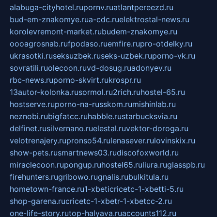
alabuga-cityhotel.ru
pornv.ru
atlantpereezd.ru
bud-em-znakomye.ru
a-cdc.ru
elektrostal-news.ru
korolevremont-market.ru
budem-znakomye.ru
oooagrosnab.ru
fpodaso.ru
emfire.ru
pro-otdelky.ru
ukrasotki.ru
seksuzbek.ru
seks-uzbek.ru
porno-vk.ru
sovratili.ru
olecoon.ru
vd-dosug.ru
adonyev.ru
rbc-news.ru
porno-skvirt.ru
krospr.ru
13autor-kolonka.ru
sormol.ru
2rich.ru
hostel-65.ru
hostserve.ru
porno-na-russkom.ru
mishinlab.ru
neznobi.ru
bigfatcc.ru
habble.ru
starbucksvia.ru
delfinet.ru
silvernano.ru
elestal.ru
vektor-doroga.ru
velotrenajery.ru
pronso54.ru
lenasever.ru
lovinskix.ru
show-pets.ru
smartnews03.ru
discofoxworld.ru
miraclecoon.ru
pongup.ru
hostel65.ru
liura.ru
glasspb.ru
firehunters.ru
gribowo.ru
gnalis.ru
bulkitula.ru
hometown-france.ru
1-xbeticricetc-1-xbetti-5.ru
shop-garena.ru
cricetc-1-xbetr-1-xbetcc-2.ru
one-life-story.ru
top-halyava.ru
accounts112.ru