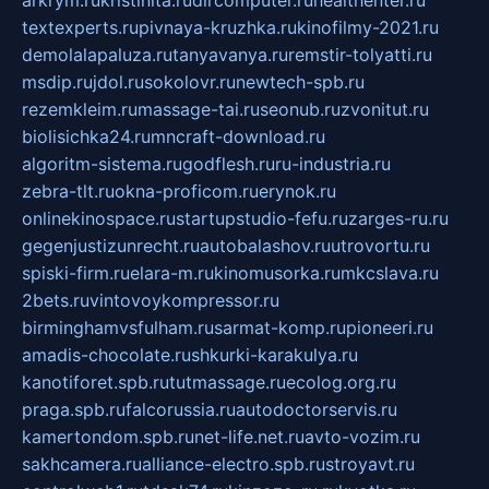
arkrym.ru
kristinita.ru
dircomputer.ru
healthenter.ru
textexperts.ru
pivnaya-kruzhka.ru
kinofilmy-2021.ru
demolalapaluza.ru
tanyavanya.ru
remstir-tolyatti.ru
msdip.ru
jdol.ru
sokolovr.ru
newtech-spb.ru
rezemkleim.ru
massage-tai.ru
seonub.ru
zvonitut.ru
biolisichka24.ru
mncraft-download.ru
algoritm-sistema.ru
godflesh.ru
ru-industria.ru
zebra-tlt.ru
okna-proficom.ru
erynok.ru
onlinekinospace.ru
startupstudio-fefu.ru
zarges-ru.ru
gegenjustizunrecht.ru
autobalashov.ru
utrovortu.ru
spiski-firm.ru
elara-m.ru
kinomusorka.ru
mkcslava.ru
2bets.ru
vintovoykompressor.ru
birminghamvsfulham.ru
sarmat-komp.ru
pioneeri.ru
amadis-chocolate.ru
shkurki-karakulya.ru
kanotiforet.spb.ru
tutmassage.ru
ecolog.org.ru
praga.spb.ru
falcorussia.ru
autodoctorservis.ru
kamertondom.spb.ru
net-life.net.ru
avto-vozim.ru
sakhcamera.ru
alliance-electro.spb.ru
stroyavt.ru