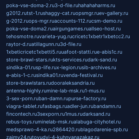
poka-vse-doma-2.ru
3-d-file.ru
hahahaharms.ru
g2012.ru
tst-1.ru
shaggy-cat.ru
opsmgr.ru
ev-gallery.ru
g-2012.ru
ops-mgr.ru
accounts-112.ru
csm-demo.ru
poka-vse-doma2.ru
airgungames.ru
allseo-host.ru
tehosmotre.ru
varieta-yug.ru
cricetc1xbetr1xbetcc2.ru
raytor-d.ru
atillagunn.ru
3d-file.ru
1xbeticricetc1xbetti5.ru
uafoot-statti.ru
e-abis1c.ru
store-brawl-stars.ru
kts-services.ru
dark-sand.ru
sindika-01.ru
sp-life.ru
x-legion.ru
sib-archives.ru
e-abis-1-c.ru
sindika01.ru
venda-festival.ru
store-brawlstars.ru
dooraleksandria.ru
antenna-highly.ru
mine-lab-msk.ru
1-mus.ru
3-sex-porn.ru
ban-damn.ru
purse-factory.ru
viagra-tablet.ru
fasbags.ru
adler-jun.ru
bandamn.ru
fincontech.ru
3sexporn.ru
1mus.ru
darksand.ru
rebus-toys.ru
minelab-msk.ru
alabuga-cityhotel.ru
medsprawo-4-ka.ru
2864420.ru
blagodarenie-spb.ru
zajmy24.ru
tovudyi-4-kuhnyanazakaz.ru