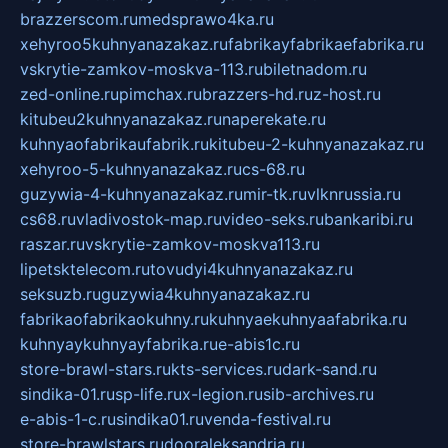
brazzerscom.ru
medsprawo4ka.ru
xehyroo5kuhnyanazakaz.ru
fabrikayfabrikaefabrika.ru
vskrytie-zamkov-moskva-113.ru
biletnadom.ru
zed-online.ru
pimchax.ru
brazzers-hd.ru
z-host.ru
kitubeu2kuhnyanazakaz.ru
naperekate.ru
kuhnyaofabrikaufabrik.ru
kitubeu-2-kuhnyanazakaz.ru
xehyroo-5-kuhnyanazakaz.ru
cs-68.ru
guzywia-4-kuhnyanazakaz.ru
mir-tk.ru
vlknrussia.ru
cs68.ru
vladivostok-map.ru
video-seks.ru
bankaribi.ru
raszar.ru
vskrytie-zamkov-moskva113.ru
lipetsktelecom.ru
tovudyi4kuhnyanazakaz.ru
seksuzb.ru
guzywia4kuhnyanazakaz.ru
fabrikaofabrikaokuhny.ru
kuhnyaekuhnyaafabrika.ru
kuhnyaykuhnyayfabrika.ru
e-abis1c.ru
store-brawl-stars.ru
kts-services.ru
dark-sand.ru
sindika-01.ru
sp-life.ru
x-legion.ru
sib-archives.ru
e-abis-1-c.ru
sindika01.ru
venda-festival.ru
store-brawlstars.ru
dooraleksandria.ru