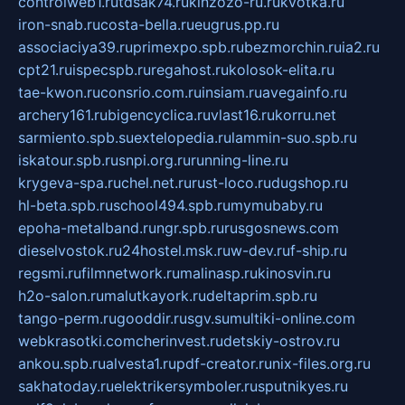
controlweb1.ru
tdsak74.ru
kinzozo-ru.ru
kvotka.ru
iron-snab.ru
costa-bella.ru
eugrus.pp.ru
associaciya39.ru
primexpo.spb.ru
bezmorchin.ru
ia2.ru
cpt21.ru
ispecspb.ru
regahost.ru
kolosok-elita.ru
tae-kwon.ru
consrio.com.ru
insiam.ru
avegainfo.ru
archery161.ru
bigencyclica.ru
vlast16.ru
korru.net
sarmiento.spb.su
extelopedia.ru
lammin-suo.spb.ru
iskatour.spb.ru
snpi.org.ru
running-line.ru
krygeva-spa.ru
chel.net.ru
rust-loco.ru
dugshop.ru
hl-beta.spb.ru
school494.spb.ru
mymubaby.ru
epoha-metalband.ru
ngr.spb.ru
rusgosnews.com
dieselvostok.ru
24hostel.msk.ru
w-dev.ru
f-ship.ru
regsmi.ru
filmnetwork.ru
malinasp.ru
kinosvin.ru
h2o-salon.ru
malutkayork.ru
deltaprim.spb.ru
tango-perm.ru
gooddir.ru
sgv.su
multiki-online.com
webkrasotki.com
cherinvest.ru
detskiy-ostrov.ru
ankou.spb.ru
alvesta1.ru
pdf-creator.ru
nix-files.org.ru
sakhatoday.ru
elektrikersymboler.ru
sputnikyes.ru