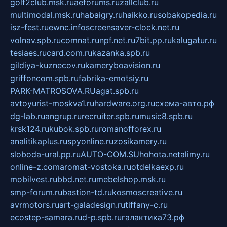
golf2club.msk.ru
aeforums.ru
zallclub.ru
multimodal.msk.ru
habaigry.ru
haikko.ru
sobakopedia.ru
isz-fest.ru
ewnc.info
screensaver-clock.net.ru
volnav.spb.ru
comnat.ru
npf.net.ru
7bit.pp.ru
kalugatur.ru
tesiaes.ru
card.com.ru
kazanka.spb.ru
gildiya-kuznecov.ru
kameryboavision.ru
griffoncom.spb.ru
fabrika-emotsiy.ru
PARK-MATROSOVA.RU
agat.spb.ru
avtoyurist-moskva1.ru
hardware.org.ru
схема-авто.рф
dg-lab.ru
angrup.ru
recruiter.spb.ru
music8.spb.ru
krsk124.ru
kubok.spb.ru
romanofforex.ru
analitikaplus.ru
spyonline.ru
zosikamery.ru
sloboda-ural.pp.ru
AUTO-COM.SU
hohota.net
alimy.ru
online-z.com
aromat-vostoka.ru
otdelkaexp.ru
mobilvest.ru
bbd.net.ru
mebelshop.msk.ru
smp-forum.ru
bastion-td.ru
kosmoscreative.ru
avrmotors.ru
art-galadesign.ru
tiffany-c.ru
ecostep-samara.ru
d-p.spb.ru
галактика73.рф