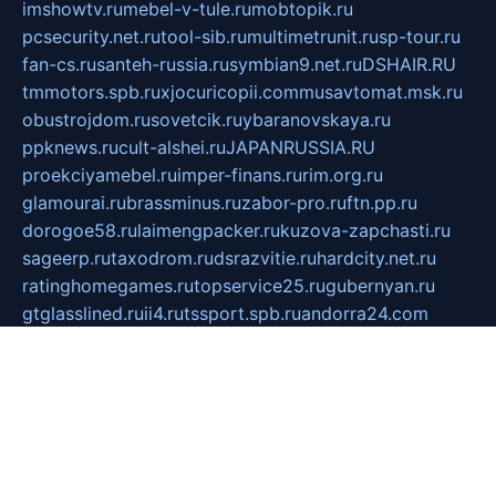
imshowtv.ru
mebel-v-tule.ru
mobtopik.ru
pcsecurity.net.ru
tool-sib.ru
multimetrunit.ru
sp-tour.ru
fan-cs.ru
santeh-russia.ru
symbian9.net.ru
DSHAIR.RU
tmmotors.spb.ru
xjocuricopii.com
musavtomat.msk.ru
obustrojdom.ru
sovetcik.ru
ybaranovskaya.ru
ppknews.ru
cult-alshei.ru
JAPANRUSSIA.RU
proekciyamebel.ru
imper-finans.ru
rim.org.ru
glamourai.ru
brassminus.ru
zabor-pro.ru
ftn.pp.ru
dorogoe58.ru
laimengpacker.ru
kuzova-zapchasti.ru
sageerp.ru
taxodrom.ru
dsrazvitie.ru
hardcity.net.ru
ratinghomegames.ru
topservice25.ru
gubernyan.ru
gtglasslined.ru
ii4.ru
tssport.spb.ru
andorra24.com
blackwallstreet.ru
oboimos.ru
optim-doors.com.ru
ikuch.ru
nycr.org.ru
npa21.ru
vremya-ch.spb.ru
desert000.ru
ivtorgi.ru
ifiori.ru
catalog-statei.ru
dcv.org.ru
spetsmaster174.ru
ipkameryhiseeu.ru
dum26.ru
ruspol.spb.ru
fr-opendp.ru
kam-solnyshko.ru
cheyenne-arapaho.ru
sevzapmetal.spb.ru