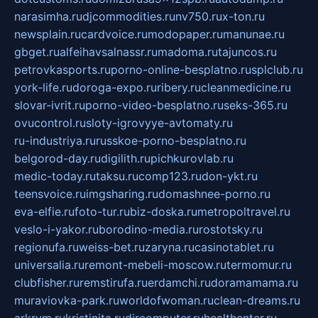
narasimha.ru
djcommodities.ru
nv750.ru
x-ton.ru
newsplain.ru
cardvoice.ru
modopaper.ru
manunae.ru
gbget.ru
alfeihavsalnassr.ru
madoma.ru
tajuncos.ru
petrovkasports.ru
porno-online-besplatno.ru
splclub.ru
york-life.ru
doroga-expo.ru
ribery.ru
cleanmedicine.ru
slovar-ivrit.ru
porno-video-besplatno.ru
seks-365.ru
ovucontrol.ru
sloty-igrovyye-avtomaty.ru
ru-industriya.ru
russkoe-porno-besplatno.ru
belgorod-day.ru
digilith.ru
pichkurovlab.ru
medic-today.ru
taksu.ru
comp123.ru
don-ykt.ru
teensvoice.ru
imgsharing.ru
domashnee-porno.ru
eva-elfie.ru
foto-tur.ru
biz-doska.ru
metropoltravel.ru
veslo-i-yakor.ru
borodino-media.ru
rostotsky.ru
regionufa.ru
weiss-bet.ru
zaryna.ru
casinotablet.ru
universalia.ru
remont-mebeli-moscow.ru
termomur.ru
clubfisher.ru
remstirufa.ru
erdamchi.ru
doramamama.ru
muraviovka-park.ru
worldofwoman.ru
clean-dreams.ru