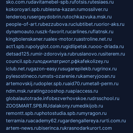
sko.com.ru
davitamebel-spb.ru
fotsis.ru
tesiaes.ru
kokoroyari.spb.ru
blesna-kazan.ru
mossilver.ru
lenderoq.ru
sergeydobrin.ru
tochkazvuka.msk.ru
people-of-art.ru
bezzubova.ru
clubtibet.ru
orior-aks.ru
dynamoauto.ru
szk-favorit.ru
carlines.ru
flatnsk.ru
kingbolenskaner.ru
alex-motor.ru
astroline.net.ru
act1.spb.ru
polyglot.com.ru
gidlipetsk.ru
ooo-driada.ru
detsad125.ru
mir-zdoroviya.ru
bruslanovo.ru
siterem.ru
council.spb.ru
лодкипатриот.рф
kafekolizey.ru
iclub.net.ru
gazon-easy.ru
sugarepilekb.ru
grinox.ru
pylesostineco.ru
msts-ozarenie.ru
kameryjooan.ru
artemovskij.ru
dopler.spb.ru
aid70.ru
metall-perm.ru
ndm.msk.ru
ratingzooshop.ru
apiaccess.ru
globalautotrade.info
bezverhovskoe.ru
drsschool.ru
ZOOSMART.SPB.RU
dalakony.ru
medikijob.ru
remontt.spb.ru
photostudia.spb.ru
myragon.ru
terramia.ru
academy62.ru
gardengallereya.ru
rti.com.ru
artem-news.ru
biserinca.ru
krasnodarkurort.com