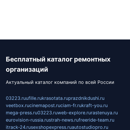
Бесплатный каталог ремонтных
организаций
Актуальный каталог компаний по всей России
03223.ru
ufille.ru
krasotata.ru
prazdnikdushi.ru
veetbox.ru
cinemapost.ru
ciam-fr.ru
kraft-you.ru
mega-press.ru
03223.ru
web-explore.ru
rastenuya.ru
eurovision-russia.ru
strah-news.ru
freeride-team.ru
itrack-24.ru
sexshopexpress.ru
autostudiopro.ru