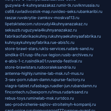
guzywia-4-kuhnyanazakaz.ru
mir-tk.ru
vlknrussia.ru
cs68.ru
vladivostok-map.ru
video-seks.ru
bankaribi.ru
raszar.ru
vskrytie-zamkov-moskva113.ru
lipetsktelecom.ru
tovudyi4kuhnyanazakaz.ru
seksuzb.ru
guzywia4kuhnyanazakaz.ru
fabrikaofabrikaokuhny.ru
kuhnyaekuhnyaafabrika.ru
kuhnyaykuhnyayfabrika.ru
e-abis1c.ru
store-brawl-stars.ru
kts-services.ru
dark-sand.ru
sindika-01.ru
sp-life.ru
x-legion.ru
sib-archives.ru
e-abis-1-c.ru
sindika01.ru
venda-festival.ru
store-brawlstars.ru
dooraleksandria.ru
antenna-highly.ru
mine-lab-msk.ru
1-mus.ru
3-sex-porn.ru
ban-damn.ru
purse-factory.ru
viagra-tablet.ru
fasbags.ru
adler-jun.ru
bandamn.ru
fincontech.ru
3sexporn.ru
1mus.ru
darksand.ru
rebus-toys.ru
minelab-msk.ru
rtdco.ru
seo-prodvizhenie-sajtov-stroitelnyh-kompanij.ru
card-voice.ru
rulonnyygazon177.ru
snow-guard.ru