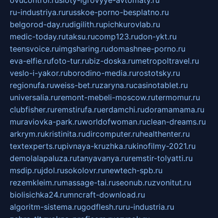
ru-industriya.ru
russkoe-porno-besplatno.ru
belgorod-day.ru
digilith.ru
pichkurovlab.ru
medic-today.ru
taksu.ru
comp123.ru
don-ykt.ru
teensvoice.ru
imgsharing.ru
domashnee-porno.ru
eva-elfie.ru
foto-tur.ru
biz-doska.ru
metropoltravel.ru
veslo-i-yakor.ru
borodino-media.ru
rostotsky.ru
regionufa.ru
weiss-bet.ru
zaryna.ru
casinotablet.ru
universalia.ru
remont-mebeli-moscow.ru
termomur.ru
clubfisher.ru
remstirufa.ru
erdamchi.ru
doramamama.ru
muraviovka-park.ru
worldofwoman.ru
clean-dreams.ru
arkrym.ru
kristinita.ru
dircomputer.ru
healthenter.ru
textexperts.ru
pivnaya-kruzhka.ru
kinofilmy-2021.ru
demolalapaluza.ru
tanyavanya.ru
remstir-tolyatti.ru
msdip.ru
jdol.ru
sokolovr.ru
newtech-spb.ru
rezemkleim.ru
massage-tai.ru
seonub.ru
zvonitut.ru
biolisichka24.ru
mncraft-download.ru
algoritm-sistema.ru
godflesh.ru
ru-industria.ru