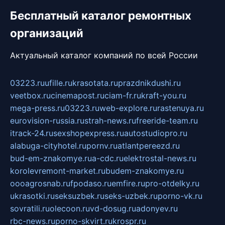
Бесплатный каталог ремонтных
организаций
Актуальный каталог компаний по всей России
03223.ru
ufille.ru
krasotata.ru
prazdnikdushi.ru
veetbox.ru
cinemapost.ru
ciam-fr.ru
kraft-you.ru
mega-press.ru
03223.ru
web-explore.ru
rastenuya.ru
eurovision-russia.ru
strah-news.ru
freeride-team.ru
itrack-24.ru
sexshopexpress.ru
autostudiopro.ru
alabuga-cityhotel.ru
pornv.ru
atlantpereezd.ru
bud-em-znakomye.ru
a-cdc.ru
elektrostal-news.ru
korolevremont-market.ru
budem-znakomye.ru
oooagrosnab.ru
fpodaso.ru
emfire.ru
pro-otdelky.ru
ukrasotki.ru
seksuzbek.ru
seks-uzbek.ru
porno-vk.ru
sovratili.ru
olecoon.ru
vd-dosug.ru
adonyev.ru
rbc-news.ru
porno-skvirt.ru
krospr.ru