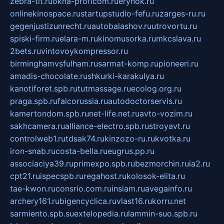
zebra-tlt.ru
okna-proficom.ru
erynok.ru
onlinekinospace.ru
startupstudio-fefu.ru
zarges-ru.ru
gegenjustizunrecht.ru
autobalashov.ru
utrovortu.ru
spiski-firm.ru
elara-m.ru
kinomusorka.ru
mkcslava.ru
2bets.ru
vintovoykompressor.ru
birminghamvsfulham.ru
sarmat-komp.ru
pioneeri.ru
amadis-chocolate.ru
shkurki-karakulya.ru
kanotiforet.spb.ru
tutmassage.ru
ecolog.org.ru
praga.spb.ru
falcorussia.ru
autodoctorservis.ru
kamertondom.spb.ru
net-life.net.ru
avto-vozim.ru
sakhcamera.ru
alliance-electro.spb.ru
stroyavt.ru
controlweb1.ru
tdsak74.ru
kinzozo-ru.ru
kvotka.ru
iron-snab.ru
costa-bella.ru
eugrus.pp.ru
associaciya39.ru
primexpo.spb.ru
bezmorchin.ru
ia2.ru
cpt21.ru
ispecspb.ru
regahost.ru
kolosok-elita.ru
tae-kwon.ru
consrio.com.ru
insiam.ru
avegainfo.ru
archery161.ru
bigencyclica.ru
vlast16.ru
korru.net
sarmiento.spb.su
extelopedia.ru
lammin-suo.spb.ru