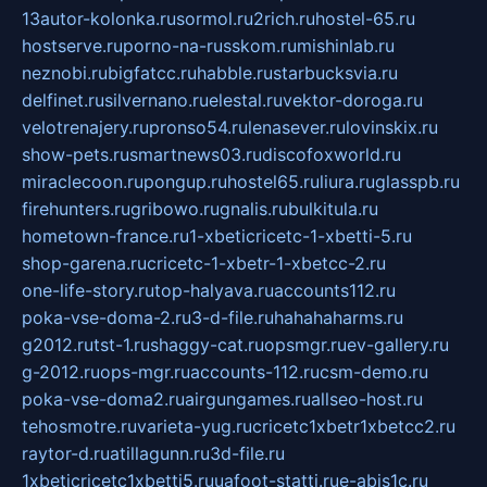
13autor-kolonka.ru
sormol.ru
2rich.ru
hostel-65.ru
hostserve.ru
porno-na-russkom.ru
mishinlab.ru
neznobi.ru
bigfatcc.ru
habble.ru
starbucksvia.ru
delfinet.ru
silvernano.ru
elestal.ru
vektor-doroga.ru
velotrenajery.ru
pronso54.ru
lenasever.ru
lovinskix.ru
show-pets.ru
smartnews03.ru
discofoxworld.ru
miraclecoon.ru
pongup.ru
hostel65.ru
liura.ru
glasspb.ru
firehunters.ru
gribowo.ru
gnalis.ru
bulkitula.ru
hometown-france.ru
1-xbeticricetc-1-xbetti-5.ru
shop-garena.ru
cricetc-1-xbetr-1-xbetcc-2.ru
one-life-story.ru
top-halyava.ru
accounts112.ru
poka-vse-doma-2.ru
3-d-file.ru
hahahaharms.ru
g2012.ru
tst-1.ru
shaggy-cat.ru
opsmgr.ru
ev-gallery.ru
g-2012.ru
ops-mgr.ru
accounts-112.ru
csm-demo.ru
poka-vse-doma2.ru
airgungames.ru
allseo-host.ru
tehosmotre.ru
varieta-yug.ru
cricetc1xbetr1xbetcc2.ru
raytor-d.ru
atillagunn.ru
3d-file.ru
1xbeticricetc1xbetti5.ru
uafoot-statti.ru
e-abis1c.ru