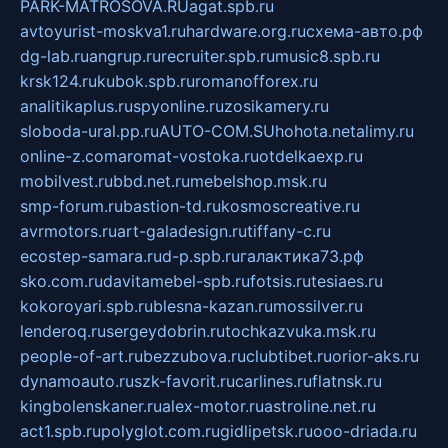
PARK-MATROSOVA.RU
agat.spb.ru
avtoyurist-moskva1.ru
hardware.org.ru
схема-авто.рф
dg-lab.ru
angrup.ru
recruiter.spb.ru
music8.spb.ru
krsk124.ru
kubok.spb.ru
romanofforex.ru
analitikaplus.ru
spyonline.ru
zosikamery.ru
sloboda-ural.pp.ru
AUTO-COM.SU
hohota.net
alimy.ru
online-z.com
aromat-vostoka.ru
otdelkaexp.ru
mobilvest.ru
bbd.net.ru
mebelshop.msk.ru
smp-forum.ru
bastion-td.ru
kosmoscreative.ru
avrmotors.ru
art-galadesign.ru
tiffany-c.ru
ecostep-samara.ru
d-p.spb.ru
галактика73.рф
sko.com.ru
davitamebel-spb.ru
fotsis.ru
tesiaes.ru
kokoroyari.spb.ru
blesna-kazan.ru
mossilver.ru
lenderoq.ru
sergeydobrin.ru
tochkazvuka.msk.ru
people-of-art.ru
bezzubova.ru
clubtibet.ru
orior-aks.ru
dynamoauto.ru
szk-favorit.ru
carlines.ru
flatnsk.ru
kingbolenskaner.ru
alex-motor.ru
astroline.net.ru
act1.spb.ru
polyglot.com.ru
gidlipetsk.ru
ooo-driada.ru