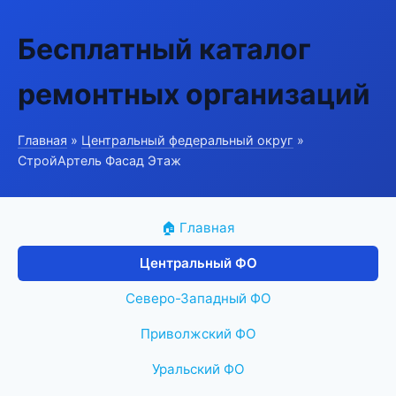
Бесплатный каталог
ремонтных организаций
Главная
»
Центральный федеральный округ
»
СтройАртель Фасад Этаж
🏠 Главная
Центральный ФО
Северо-Западный ФО
Приволжский ФО
Уральский ФО