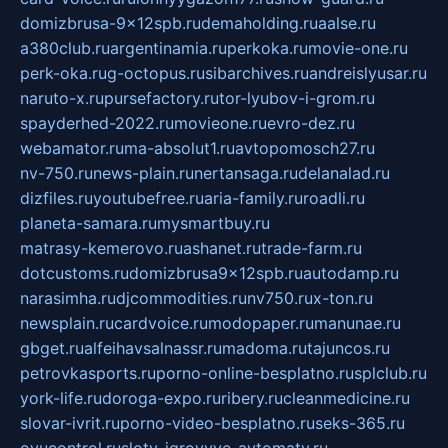
domizbrusa-9x12spb.ru
demaholding.ru
aalse.ru
a380club.ru
argentinamia.ru
perkoka.ru
movie-one.ru
perk-oka.ru
g-octopus.ru
sibarchives.ru
andreislyusar.ru
naruto-x.ru
pursefactory.ru
tor-lyubov-i-grom.ru
spayderhed-2022.ru
movieone.ru
evro-dez.ru
webamator.ru
ma-absolut1.ru
avtopomosch27.ru
nv-750.ru
news-plain.ru
nertansaga.ru
delanalad.ru
dizfiles.ru
youtubefree.ru
aria-family.ru
roadli.ru
planeta-samara.ru
mysmartbuy.ru
matrasy-kemerovo.ru
ashanet.ru
trade-farm.ru
dotcustoms.ru
domizbrusa9x12spb.ru
autodamp.ru
narasimha.ru
djcommodities.ru
nv750.ru
x-ton.ru
newsplain.ru
cardvoice.ru
modopaper.ru
manunae.ru
gbget.ru
alfeihavsalnassr.ru
madoma.ru
tajuncos.ru
petrovkasports.ru
porno-online-besplatno.ru
splclub.ru
york-life.ru
doroga-expo.ru
ribery.ru
cleanmedicine.ru
slovar-ivrit.ru
porno-video-besplatno.ru
seks-365.ru
ovucontrol.ru
sloty-igrovyye-avtomaty.ru