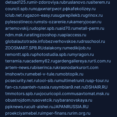
detsad125.ru
mir-zdoroviya.ru
bruslanovo.ru
siterem.ru
council.spb.ru
лодкипатриот.рф
kafekolizey.ru
iclub.net.ru
gazon-easy.ru
sugarepilekb.ru
grinox.ru
pylesostineco.ru
msts-ozarenie.ru
kameryjooan.ru
artemovskij.ru
dopler.spb.ru
aid70.ru
metall-perm.ru
ndm.msk.ru
ratingzooshop.ru
apiaccess.ru
globalautotrade.info
bezverhovskoe.ru
drsschool.ru
ZOOSMART.SPB.RU
dalakony.ru
medikijob.ru
remontt.spb.ru
photostudia.spb.ru
myragon.ru
terramia.ru
academy62.ru
gardengallereya.ru
rti.com.ru
artem-news.ru
biserinca.ru
krasnodarkurort.com
imshowtv.ru
mebel-v-tule.ru
mobtopik.ru
pcsecurity.net.ru
tool-sib.ru
multimetrunit.ru
sp-tour.ru
fan-cs.ru
santeh-russia.ru
symbian9.net.ru
DSHAIR.RU
tmmotors.spb.ru
xjocuricopii.com
musavtomat.msk.ru
obustrojdom.ru
sovetcik.ru
ybaranovskaya.ru
ppknews.ru
cult-alshei.ru
JAPANRUSSIA.RU
proekciyamebel.ru
imper-finans.ru
rim.org.ru