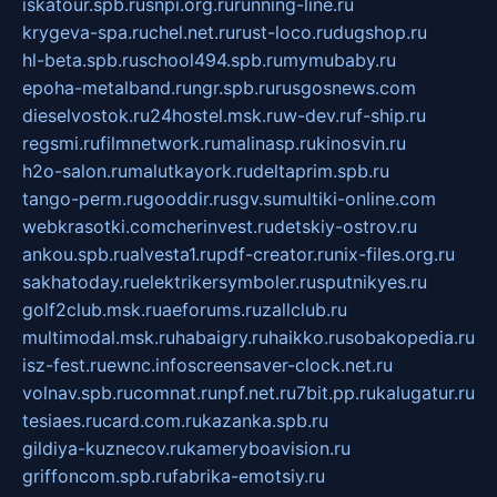
iskatour.spb.ru
snpi.org.ru
running-line.ru
krygeva-spa.ru
chel.net.ru
rust-loco.ru
dugshop.ru
hl-beta.spb.ru
school494.spb.ru
mymubaby.ru
epoha-metalband.ru
ngr.spb.ru
rusgosnews.com
dieselvostok.ru
24hostel.msk.ru
w-dev.ru
f-ship.ru
regsmi.ru
filmnetwork.ru
malinasp.ru
kinosvin.ru
h2o-salon.ru
malutkayork.ru
deltaprim.spb.ru
tango-perm.ru
gooddir.ru
sgv.su
multiki-online.com
webkrasotki.com
cherinvest.ru
detskiy-ostrov.ru
ankou.spb.ru
alvesta1.ru
pdf-creator.ru
nix-files.org.ru
sakhatoday.ru
elektrikersymboler.ru
sputnikyes.ru
golf2club.msk.ru
aeforums.ru
zallclub.ru
multimodal.msk.ru
habaigry.ru
haikko.ru
sobakopedia.ru
isz-fest.ru
ewnc.info
screensaver-clock.net.ru
volnav.spb.ru
comnat.ru
npf.net.ru
7bit.pp.ru
kalugatur.ru
tesiaes.ru
card.com.ru
kazanka.spb.ru
gildiya-kuznecov.ru
kameryboavision.ru
griffoncom.spb.ru
fabrika-emotsiy.ru