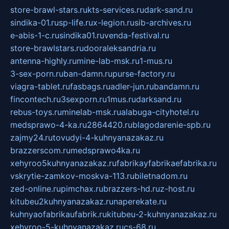
store-brawl-stars.ru
kts-services.ru
dark-sand.ru
sindika-01.ru
sp-life.ru
x-legion.ru
sib-archives.ru
e-abis-1-c.ru
sindika01.ru
venda-festival.ru
store-brawlstars.ru
dooraleksandria.ru
antenna-highly.ru
mine-lab-msk.ru
1-mus.ru
3-sex-porn.ru
ban-damn.ru
purse-factory.ru
viagra-tablet.ru
fasbags.ru
adler-jun.ru
bandamn.ru
fincontech.ru
3sexporn.ru
1mus.ru
darksand.ru
rebus-toys.ru
minelab-msk.ru
alabuga-cityhotel.ru
medsprawo-4-ka.ru
2864420.ru
blagodarenie-spb.ru
zajmy24.ru
tovudyi-4-kuhnyanazakaz.ru
brazzerscom.ru
medsprawo4ka.ru
xehyroo5kuhnyanazakaz.ru
fabrikayfabrikaefabrika.ru
vskrytie-zamkov-moskva-113.ru
biletnadom.ru
zed-online.ru
pimchax.ru
brazzers-hd.ru
z-host.ru
kitubeu2kuhnyanazakaz.ru
naperekate.ru
kuhnyaofabrikaufabrik.ru
kitubeu-2-kuhnyanazakaz.ru
xehyroo-5-kuhnyanazakaz.ru
cs-68.ru