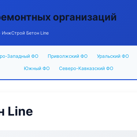
ремонтных организаций
 ИнжСтрой Бетон Line
ро-Западный ФО
Приволжский ФО
Уральский ФО
Южный ФО
Северо-Кавказский ФО
 Line