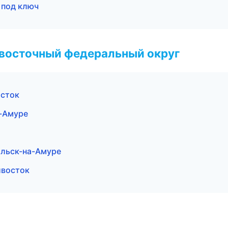
 под ключ
евосточный федеральный округ
осток
-Амуре
ольск-на-Амуре
ивосток