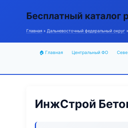
Бесплатный каталог 
Главная
»
Дальневосточный федеральный округ
»
🏠 Главная
Центральный ФО
Севе
ИнжСтрой Бетон