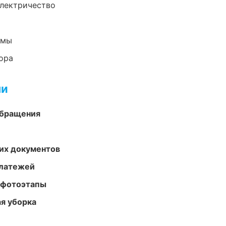
электричество
емы
ора
ми
обращения
их документов
платежей
 фотоэтапы
ая уборка