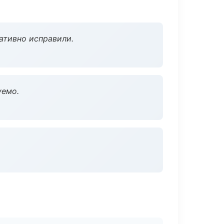
ативно исправили.
уемо.