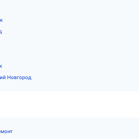
к
д
к
ий Новгород
емонт