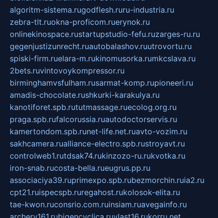
algoritm-sistema.ru
godflesh.ru
ru-industria.ru
zebra-tlt.ru
okna-proficom.ru
erynok.ru
onlinekinospace.ru
startupstudio-fefu.ru
zarges-ru.ru
gegenjustizunrecht.ru
autobalashov.ru
utrovortu.ru
spiski-firm.ru
elara-m.ru
kinomusorka.ru
mkcslava.ru
2bets.ru
vintovoykompressor.ru
birminghamvsfulham.ru
sarmat-komp.ru
pioneeri.ru
amadis-chocolate.ru
shkurki-karakulya.ru
kanotiforet.spb.ru
tutmassage.ru
ecolog.org.ru
praga.spb.ru
falcorussia.ru
autodoctorservis.ru
kamertondom.spb.ru
net-life.net.ru
avto-vozim.ru
sakhcamera.ru
alliance-electro.spb.ru
stroyavt.ru
controlweb1.ru
tdsak74.ru
kinzozo-ru.ru
kvotka.ru
iron-snab.ru
costa-bella.ru
eugrus.pp.ru
associaciya39.ru
primexpo.spb.ru
bezmorchin.ru
ia2.ru
cpt21.ru
ispecspb.ru
regahost.ru
kolosok-elita.ru
tae-kwon.ru
consrio.com.ru
insiam.ru
avegainfo.ru
archery161.ru
bigencyclica.ru
vlast16.ru
korru.net