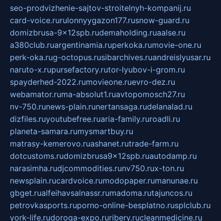
seo-prodvizhenie-sajtov-stroitelnyh-kompanij.ru
card-voice.ru
rulonnyygazon177.ru
snow-guard.ru
domizbrusa-9x12spb.ru
demaholding.ru
aalse.ru
a380club.ru
argentinamia.ru
perkoka.ru
movie-one.ru
perk-oka.ru
g-octopus.ru
sibarchives.ru
andreislyusar.ru
naruto-x.ru
pursefactory.ru
tor-lyubov-i-grom.ru
spayderhed-2022.ru
movieone.ru
evro-dez.ru
webamator.ru
ma-absolut1.ru
avtopomosch27.ru
nv-750.ru
news-plain.ru
nertansaga.ru
delanalad.ru
dizfiles.ru
youtubefree.ru
aria-family.ru
roadli.ru
planeta-samara.ru
mysmartbuy.ru
matrasy-kemerovo.ru
ashanet.ru
trade-farm.ru
dotcustoms.ru
domizbrusa9x12spb.ru
autodamp.ru
narasimha.ru
djcommodities.ru
nv750.ru
x-ton.ru
newsplain.ru
cardvoice.ru
modopaper.ru
manunae.ru
gbget.ru
alfeihavsalnassr.ru
madoma.ru
tajuncos.ru
petrovkasports.ru
porno-online-besplatno.ru
splclub.ru
york-life.ru
doroga-expo.ru
ribery.ru
cleanmedicine.ru