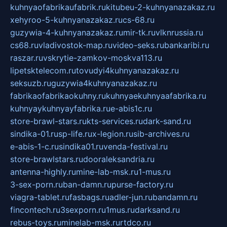
kuhnyaofabrikaufabrik.ru
kitubeu-2-kuhnyanazakaz.ru
xehyroo-5-kuhnyanazakaz.ru
cs-68.ru
guzywia-4-kuhnyanazakaz.ru
mir-tk.ru
vlknrussia.ru
cs68.ru
vladivostok-map.ru
video-seks.ru
bankaribi.ru
raszar.ru
vskrytie-zamkov-moskva113.ru
lipetsktelecom.ru
tovudyi4kuhnyanazakaz.ru
seksuzb.ru
guzywia4kuhnyanazakaz.ru
fabrikaofabrikaokuhny.ru
kuhnyaekuhnyaafabrika.ru
kuhnyaykuhnyayfabrika.ru
e-abis1c.ru
store-brawl-stars.ru
kts-services.ru
dark-sand.ru
sindika-01.ru
sp-life.ru
x-legion.ru
sib-archives.ru
e-abis-1-c.ru
sindika01.ru
venda-festival.ru
store-brawlstars.ru
dooraleksandria.ru
antenna-highly.ru
mine-lab-msk.ru
1-mus.ru
3-sex-porn.ru
ban-damn.ru
purse-factory.ru
viagra-tablet.ru
fasbags.ru
adler-jun.ru
bandamn.ru
fincontech.ru
3sexporn.ru
1mus.ru
darksand.ru
rebus-toys.ru
minelab-msk.ru
rtdco.ru