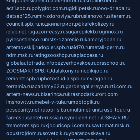
kingbolenskaner.ru
alex-motor.ru
astroline.net.ru
act1.spb.ru
polyglot.com.ru
gidlipetsk.ru
ooo-driada.ru
detsad125.ru
mir-zdoroviya.ru
bruslanovo.ru
siterem.ru
council.spb.ru
лодкипатриот.рф
kafekolizey.ru
iclub.net.ru
gazon-easy.ru
sugarepilekb.ru
grinox.ru
pylesostineco.ru
msts-ozarenie.ru
kameryjooan.ru
artemovskij.ru
dopler.spb.ru
aid70.ru
metall-perm.ru
ndm.msk.ru
ratingzooshop.ru
apiaccess.ru
globalautotrade.info
bezverhovskoe.ru
drsschool.ru
ZOOSMART.SPB.RU
dalakony.ru
medikijob.ru
remontt.spb.ru
photostudia.spb.ru
myragon.ru
terramia.ru
academy62.ru
gardengallereya.ru
rti.com.ru
artem-news.ru
biserinca.ru
krasnodarkurort.com
imshowtv.ru
mebel-v-tule.ru
mobtopik.ru
pcsecurity.net.ru
tool-sib.ru
multimetrunit.ru
sp-tour.ru
fan-cs.ru
santeh-russia.ru
symbian9.net.ru
DSHAIR.RU
tmmotors.spb.ru
xjocuricopii.com
musavtomat.msk.ru
obustrojdom.ru
sovetcik.ru
ybaranovskaya.ru