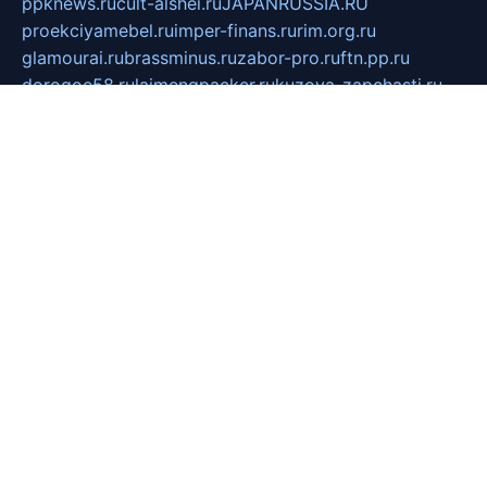
ppknews.ru
cult-alshei.ru
JAPANRUSSIA.RU
proekciyamebel.ru
imper-finans.ru
rim.org.ru
glamourai.ru
brassminus.ru
zabor-pro.ru
ftn.pp.ru
dorogoe58.ru
laimengpacker.ru
kuzova-zapchasti.ru
sageerp.ru
taxodrom.ru
dsrazvitie.ru
hardcity.net.ru
ratinghomegames.ru
topservice25.ru
gubernyan.ru
gtglasslined.ru
ii4.ru
tssport.spb.ru
andorra24.com
blackwallstreet.ru
oboimos.ru
optim-doors.com.ru
ikuch.ru
nycr.org.ru
npa21.ru
vremya-ch.spb.ru
desert000.ru
ivtorgi.ru
ifiori.ru
catalog-statei.ru
dcv.org.ru
spetsmaster174.ru
ipkameryhiseeu.ru
dum26.ru
ruspol.spb.ru
fr-opendp.ru
kam-solnyshko.ru
cheyenne-arapaho.ru
sevzapmetal.spb.ru
ted-lapidus.spb.ru
parasite-eliminator.ru
sigma-complete.ru
modernworld.ru
dama-moda.ru
eholot-group.ru
sk-nvkz.ru
DRONGOLD.RU
democratia2.ru
i-farmer.ru
mass-sport.org
jablonex.spb.ru
bookmess.ru
linkword.ru