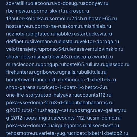
sovratili.ru
olecoon.ru
vd-dosug.ru
adonyev.ru
rbc-news.ru
porno-skvirt.ru
krospr.ru
13autor-kolonka.ru
sormol.ru
2rich.ru
hostel-65.ru
hostserve.ru
porno-na-russkom.ru
mishinlab.ru
neznobi.ru
bigfatcc.ru
habble.ru
starbucksvia.ru
delfinet.ru
silvernano.ru
elestal.ru
vektor-doroga.ru
velotrenajery.ru
pronso54.ru
lenasever.ru
lovinskix.ru
show-pets.ru
smartnews03.ru
discofoxworld.ru
miraclecoon.ru
pongup.ru
hostel65.ru
liura.ru
glasspb.ru
firehunters.ru
gribowo.ru
gnalis.ru
bulkitula.ru
hometown-france.ru
1-xbeticricetc-1-xbetti-5.ru
shop-garena.ru
cricetc-1-xbetr-1-xbetcc-2.ru
one-life-story.ru
top-halyava.ru
accounts112.ru
poka-vse-doma-2.ru
3-d-file.ru
hahahaharms.ru
g2012.ru
tst-1.ru
shaggy-cat.ru
opsmgr.ru
ev-gallery.ru
g-2012.ru
ops-mgr.ru
accounts-112.ru
csm-demo.ru
poka-vse-doma2.ru
airgungames.ru
allseo-host.ru
tehosmotre.ru
varieta-yug.ru
cricetc1xbetr1xbetcc2.ru