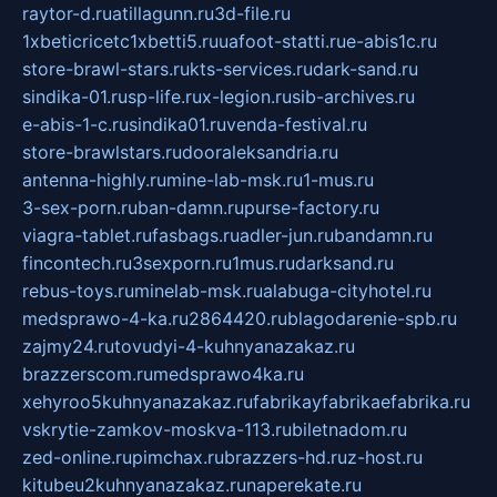
raytor-d.ru
atillagunn.ru
3d-file.ru
1xbeticricetc1xbetti5.ru
uafoot-statti.ru
e-abis1c.ru
store-brawl-stars.ru
kts-services.ru
dark-sand.ru
sindika-01.ru
sp-life.ru
x-legion.ru
sib-archives.ru
e-abis-1-c.ru
sindika01.ru
venda-festival.ru
store-brawlstars.ru
dooraleksandria.ru
antenna-highly.ru
mine-lab-msk.ru
1-mus.ru
3-sex-porn.ru
ban-damn.ru
purse-factory.ru
viagra-tablet.ru
fasbags.ru
adler-jun.ru
bandamn.ru
fincontech.ru
3sexporn.ru
1mus.ru
darksand.ru
rebus-toys.ru
minelab-msk.ru
alabuga-cityhotel.ru
medsprawo-4-ka.ru
2864420.ru
blagodarenie-spb.ru
zajmy24.ru
tovudyi-4-kuhnyanazakaz.ru
brazzerscom.ru
medsprawo4ka.ru
xehyroo5kuhnyanazakaz.ru
fabrikayfabrikaefabrika.ru
vskrytie-zamkov-moskva-113.ru
biletnadom.ru
zed-online.ru
pimchax.ru
brazzers-hd.ru
z-host.ru
kitubeu2kuhnyanazakaz.ru
naperekate.ru