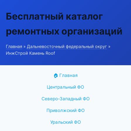
Бесплатный каталог
ремонтных организаций
Главная
»
Дальневосточный федеральный округ
»
ИнжСтрой Камень Roof
🏠 Главная
Центральный ФО
Северо-Западный ФО
Приволжский ФО
Уральский ФО