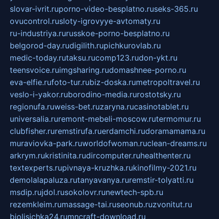
slovar-ivrit.ru
porno-video-besplatno.ru
seks-365.ru
ovucontrol.ru
sloty-igrovyye-avtomaty.ru
ru-industriya.ru
russkoe-porno-besplatno.ru
belgorod-day.ru
digilith.ru
pichkurovlab.ru
medic-today.ru
taksu.ru
comp123.ru
don-ykt.ru
teensvoice.ru
imgsharing.ru
domashnee-porno.ru
eva-elfie.ru
foto-tur.ru
biz-doska.ru
metropoltravel.ru
veslo-i-yakor.ru
borodino-media.ru
rostotsky.ru
regionufa.ru
weiss-bet.ru
zaryna.ru
casinotablet.ru
universalia.ru
remont-mebeli-moscow.ru
termomur.ru
clubfisher.ru
remstirufa.ru
erdamchi.ru
doramamama.ru
muraviovka-park.ru
worldofwoman.ru
clean-dreams.ru
arkrym.ru
kristinita.ru
dircomputer.ru
healthenter.ru
textexperts.ru
pivnaya-kruzhka.ru
kinofilmy-2021.ru
demolalapaluza.ru
tanyavanya.ru
remstir-tolyatti.ru
msdip.ru
jdol.ru
sokolovr.ru
newtech-spb.ru
rezemkleim.ru
massage-tai.ru
seonub.ru
zvonitut.ru
biolisichka24.ru
mncraft-download.ru