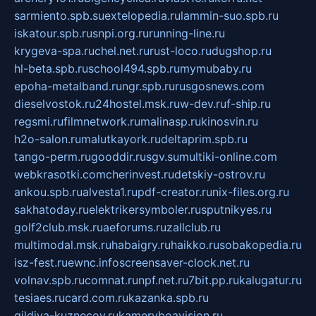
sarmiento.spb.su
extelopedia.ru
lammin-suo.spb.ru
iskatour.spb.ru
snpi.org.ru
running-line.ru
krygeva-spa.ru
chel.net.ru
rust-loco.ru
dugshop.ru
hl-beta.spb.ru
school494.spb.ru
mymubaby.ru
epoha-metalband.ru
ngr.spb.ru
rusgosnews.com
dieselvostok.ru
24hostel.msk.ru
w-dev.ru
f-ship.ru
regsmi.ru
filmnetwork.ru
malinasp.ru
kinosvin.ru
h2o-salon.ru
malutkayork.ru
deltaprim.spb.ru
tango-perm.ru
gooddir.ru
sgv.su
multiki-online.com
webkrasotki.com
cherinvest.ru
detskiy-ostrov.ru
ankou.spb.ru
alvesta1.ru
pdf-creator.ru
nix-files.org.ru
sakhatoday.ru
elektrikersymboler.ru
sputnikyes.ru
golf2club.msk.ru
aeforums.ru
zallclub.ru
multimodal.msk.ru
habaigry.ru
haikko.ru
sobakopedia.ru
isz-fest.ru
ewnc.info
screensaver-clock.net.ru
volnav.spb.ru
comnat.ru
npf.net.ru
7bit.pp.ru
kalugatur.ru
tesiaes.ru
card.com.ru
kazanka.spb.ru
gildiya-kuznecov.ru
kameryboavision.ru