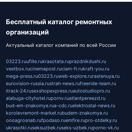
Бесплатный каталог ремонтных
организаций
Актуальный каталог компаний по всей России
03223.ru
ufille.ru
krasotata.ru
prazdnikdushi.ru
veetbox.ru
cinemapost.ru
ciam-fr.ru
kraft-you.ru
mega-press.ru
03223.ru
web-explore.ru
rastenuya.ru
eurovision-russia.ru
strah-news.ru
freeride-team.ru
itrack-24.ru
sexshopexpress.ru
autostudiopro.ru
alabuga-cityhotel.ru
pornv.ru
atlantpereezd.ru
bud-em-znakomye.ru
a-cdc.ru
elektrostal-news.ru
korolevremont-market.ru
budem-znakomye.ru
oooagrosnab.ru
fpodaso.ru
emfire.ru
pro-otdelky.ru
ukrasotki.ru
seksuzbek.ru
seks-uzbek.ru
porno-vk.ru