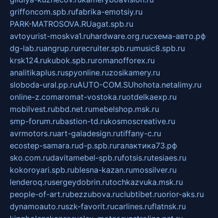
griffoncom.spb.ru
fabrika-emotsiy.ru
PARK-MATROSOVA.RU
agat.spb.ru
avtoyurist-moskva1.ru
hardware.org.ru
схема-авто.рф
dg-lab.ru
angrup.ru
recruiter.spb.ru
music8.spb.ru
krsk124.ru
kubok.spb.ru
romanofforex.ru
analitikaplus.ru
spyonline.ru
zosikamery.ru
sloboda-ural.pp.ru
AUTO-COM.SU
hohota.net
alimy.ru
online-z.com
aromat-vostoka.ru
otdelkaexp.ru
mobilvest.ru
bbd.net.ru
mebelshop.msk.ru
smp-forum.ru
bastion-td.ru
kosmoscreative.ru
avrmotors.ru
art-galadesign.ru
tiffany-c.ru
ecostep-samara.ru
d-p.spb.ru
галактика73.рф
sko.com.ru
davitamebel-spb.ru
fotsis.ru
tesiaes.ru
kokoroyari.spb.ru
blesna-kazan.ru
mossilver.ru
lenderoq.ru
sergeydobrin.ru
tochkazvuka.msk.ru
people-of-art.ru
bezzubova.ru
clubtibet.ru
orior-aks.ru
dynamoauto.ru
szk-favorit.ru
carlines.ru
flatnsk.ru