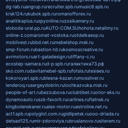
dg-lab.ru
angrup.ru
recruiter.spb.ru
music8.spb.ru
krsk124.ru
kubok.spb.ru
romanofforex.ru
analitikaplus.ru
spyonline.ru
zosikamery.ru
sloboda-ural.pp.ru
AUTO-COM.SU
hohota.net
alimy.ru
online-z.com
aromat-vostoka.ru
otdelkaexp.ru
mobilvest.ru
bbd.net.ru
mebelshop.msk.ru
smp-forum.ru
bastion-td.ru
kosmoscreative.ru
avrmotors.ru
art-galadesign.ru
tiffany-c.ru
ecostep-samara.ru
d-p.spb.ru
галактика73.рф
sko.com.ru
davitamebel-spb.ru
fotsis.ru
tesiaes.ru
kokoroyari.spb.ru
blesna-kazan.ru
mossilver.ru
lenderoq.ru
sergeydobrin.ru
tochkazvuka.msk.ru
people-of-art.ru
bezzubova.ru
clubtibet.ru
orior-aks.ru
dynamoauto.ru
szk-favorit.ru
carlines.ru
flatnsk.ru
kingbolenskaner.ru
alex-motor.ru
astroline.net.ru
act1.spb.ru
polyglot.com.ru
gidlipetsk.ru
ooo-driada.ru
detsad125.ru
mir-zdoroviya.ru
bruslanovo.ru
siterem.ru