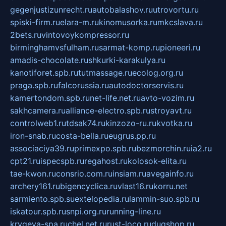
gegenjustizunrecht.ru
autobalashov.ru
utrovortu.ru
spiski-firm.ru
elara-m.ru
kinomusorka.ru
mkcslava.ru
2bets.ru
vintovoykompressor.ru
birminghamvsfulham.ru
sarmat-komp.ru
pioneeri.ru
amadis-chocolate.ru
shkurki-karakulya.ru
kanotiforet.spb.ru
tutmassage.ru
ecolog.org.ru
praga.spb.ru
falcorussia.ru
autodoctorservis.ru
kamertondom.spb.ru
net-life.net.ru
avto-vozim.ru
sakhcamera.ru
alliance-electro.spb.ru
stroyavt.ru
controlweb1.ru
tdsak74.ru
kinzozo-ru.ru
kvotka.ru
iron-snab.ru
costa-bella.ru
eugrus.pp.ru
associaciya39.ru
primexpo.spb.ru
bezmorchin.ru
ia2.ru
cpt21.ru
ispecspb.ru
regahost.ru
kolosok-elita.ru
tae-kwon.ru
consrio.com.ru
insiam.ru
avegainfo.ru
archery161.ru
bigencyclica.ru
vlast16.ru
korru.net
sarmiento.spb.su
extelopedia.ru
lammin-suo.spb.ru
iskatour.spb.ru
snpi.org.ru
running-line.ru
krygeva-spa.ru
chel.net.ru
rust-loco.ru
dugshop.ru