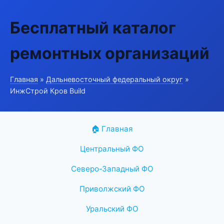
Бесплатный каталог
ремонтных организаций
Главная
»
Дальневосточный федеральный округ
»
ИнжСтрой Кров Build
🏠 Главная
Центральный ФО
Северо-Западный ФО
Приволжский ФО
Уральский ФО