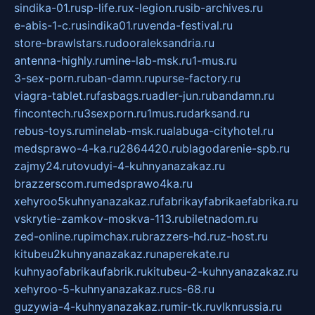
sindika-01.ru
sp-life.ru
x-legion.ru
sib-archives.ru
e-abis-1-c.ru
sindika01.ru
venda-festival.ru
store-brawlstars.ru
dooraleksandria.ru
antenna-highly.ru
mine-lab-msk.ru
1-mus.ru
3-sex-porn.ru
ban-damn.ru
purse-factory.ru
viagra-tablet.ru
fasbags.ru
adler-jun.ru
bandamn.ru
fincontech.ru
3sexporn.ru
1mus.ru
darksand.ru
rebus-toys.ru
minelab-msk.ru
alabuga-cityhotel.ru
medsprawo-4-ka.ru
2864420.ru
blagodarenie-spb.ru
zajmy24.ru
tovudyi-4-kuhnyanazakaz.ru
brazzerscom.ru
medsprawo4ka.ru
xehyroo5kuhnyanazakaz.ru
fabrikayfabrikaefabrika.ru
vskrytie-zamkov-moskva-113.ru
biletnadom.ru
zed-online.ru
pimchax.ru
brazzers-hd.ru
z-host.ru
kitubeu2kuhnyanazakaz.ru
naperekate.ru
kuhnyaofabrikaufabrik.ru
kitubeu-2-kuhnyanazakaz.ru
xehyroo-5-kuhnyanazakaz.ru
cs-68.ru
guzywia-4-kuhnyanazakaz.ru
mir-tk.ru
vlknrussia.ru