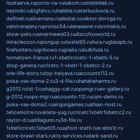
hostserve.ru
porno-na-russkom.ru
mishinlab.ru
neznobi.ru
bigfatcc.ru
habble.ru
starbucksvia.ru
delfinet.ru
silvernano.ru
elestal.ru
vektor-doroga.ru
velotrenajery.ru
pronso54.ru
lenasever.ru
lovinskix.ru
show-pets.ru
smartnews03.ru
discofoxworld.ru
miraclecoon.ru
pongup.ru
hostel65.ru
liura.ru
glasspb.ru
firehunters.ru
gribowo.ru
gnalis.ru
bulkitula.ru
hometown-france.ru
1-xbeticricetc-1-xbetti-5.ru
shop-garena.ru
cricetc-1-xbetr-1-xbetcc-2.ru
one-life-story.ru
top-halyava.ru
accounts112.ru
poka-vse-doma-2.ru
3-d-file.ru
hahahaharms.ru
g2012.ru
tst-1.ru
shaggy-cat.ru
opsmgr.ru
ev-gallery.ru
g-2012.ru
ops-mgr.ru
accounts-112.ru
csm-demo.ru
poka-vse-doma2.ru
airgungames.ru
allseo-host.ru
tehosmotre.ru
varieta-yug.ru
cricetc1xbetr1xbetcc2.ru
raytor-d.ru
atillagunn.ru
3d-file.ru
1xbeticricetc1xbetti5.ru
uafoot-statti.ru
e-abis1c.ru
store-brawl-stars.ru
kts-services.ru
dark-sand.ru