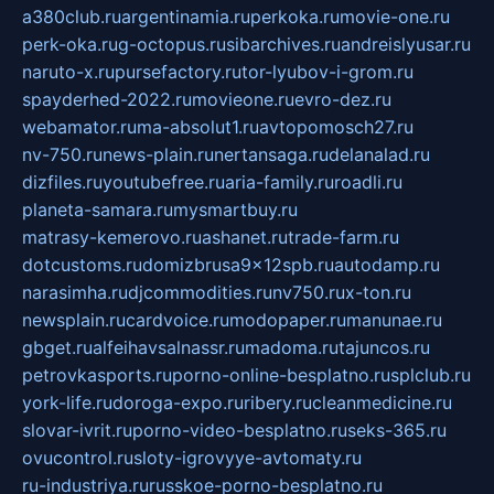
a380club.ru
argentinamia.ru
perkoka.ru
movie-one.ru
perk-oka.ru
g-octopus.ru
sibarchives.ru
andreislyusar.ru
naruto-x.ru
pursefactory.ru
tor-lyubov-i-grom.ru
spayderhed-2022.ru
movieone.ru
evro-dez.ru
webamator.ru
ma-absolut1.ru
avtopomosch27.ru
nv-750.ru
news-plain.ru
nertansaga.ru
delanalad.ru
dizfiles.ru
youtubefree.ru
aria-family.ru
roadli.ru
planeta-samara.ru
mysmartbuy.ru
matrasy-kemerovo.ru
ashanet.ru
trade-farm.ru
dotcustoms.ru
domizbrusa9x12spb.ru
autodamp.ru
narasimha.ru
djcommodities.ru
nv750.ru
x-ton.ru
newsplain.ru
cardvoice.ru
modopaper.ru
manunae.ru
gbget.ru
alfeihavsalnassr.ru
madoma.ru
tajuncos.ru
petrovkasports.ru
porno-online-besplatno.ru
splclub.ru
york-life.ru
doroga-expo.ru
ribery.ru
cleanmedicine.ru
slovar-ivrit.ru
porno-video-besplatno.ru
seks-365.ru
ovucontrol.ru
sloty-igrovyye-avtomaty.ru
ru-industriya.ru
russkoe-porno-besplatno.ru