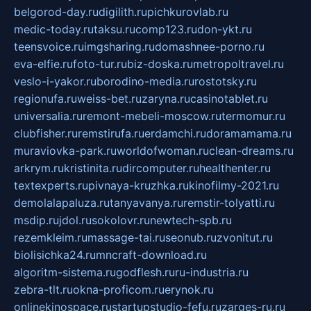
belgorod-day.ru
digilith.ru
pichkurovlab.ru
medic-today.ru
taksu.ru
comp123.ru
don-ykt.ru
teensvoice.ru
imgsharing.ru
domashnee-porno.ru
eva-elfie.ru
foto-tur.ru
biz-doska.ru
metropoltravel.ru
veslo-i-yakor.ru
borodino-media.ru
rostotsky.ru
regionufa.ru
weiss-bet.ru
zaryna.ru
casinotablet.ru
universalia.ru
remont-mebeli-moscow.ru
termomur.ru
clubfisher.ru
remstirufa.ru
erdamchi.ru
doramamama.ru
muraviovka-park.ru
worldofwoman.ru
clean-dreams.ru
arkrym.ru
kristinita.ru
dircomputer.ru
healthenter.ru
textexperts.ru
pivnaya-kruzhka.ru
kinofilmy-2021.ru
demolalapaluza.ru
tanyavanya.ru
remstir-tolyatti.ru
msdip.ru
jdol.ru
sokolovr.ru
newtech-spb.ru
rezemkleim.ru
massage-tai.ru
seonub.ru
zvonitut.ru
biolisichka24.ru
mncraft-download.ru
algoritm-sistema.ru
godflesh.ru
ru-industria.ru
zebra-tlt.ru
okna-proficom.ru
erynok.ru
onlinekinospace.ru
startupstudio-fefu.ru
zarges-ru.ru