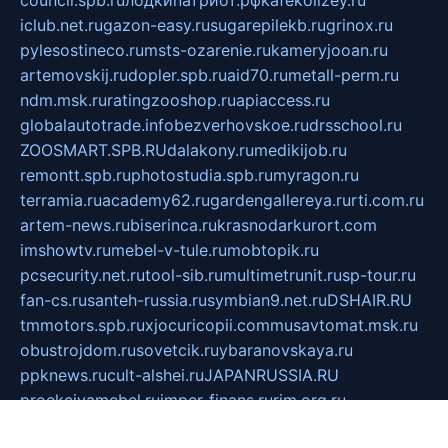
council.spb.ru
лодкипатриот.рф
kafekolizey.ru
iclub.net.ru
gazon-easy.ru
sugarepilekb.ru
grinox.ru
pylesostineco.ru
msts-ozarenie.ru
kameryjooan.ru
artemovskij.ru
dopler.spb.ru
aid70.ru
metall-perm.ru
ndm.msk.ru
ratingzooshop.ru
apiaccess.ru
globalautotrade.info
bezverhovskoe.ru
drsschool.ru
ZOOSMART.SPB.RU
dalakony.ru
medikijob.ru
remontt.spb.ru
photostudia.spb.ru
myragon.ru
terramia.ru
academy62.ru
gardengallereya.ru
rti.com.ru
artem-news.ru
biserinca.ru
krasnodarkurort.com
imshowtv.ru
mebel-v-tule.ru
mobtopik.ru
pcsecurity.net.ru
tool-sib.ru
multimetrunit.ru
sp-tour.ru
fan-cs.ru
santeh-russia.ru
symbian9.net.ru
DSHAIR.RU
tmmotors.spb.ru
xjocuricopii.com
musavtomat.msk.ru
obustrojdom.ru
sovetcik.ru
ybaranovskaya.ru
ppknews.ru
cult-alshei.ru
JAPANRUSSIA.RU
proekciyamebel.ru
imper-finans.ru
rim.org.ru
glamourai.ru
brassminus.ru
zabor-pro.ru
ftn.pp.ru