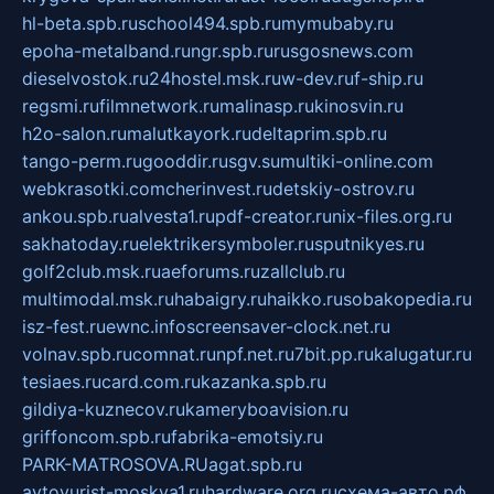
hl-beta.spb.ru
school494.spb.ru
mymubaby.ru
epoha-metalband.ru
ngr.spb.ru
rusgosnews.com
dieselvostok.ru
24hostel.msk.ru
w-dev.ru
f-ship.ru
regsmi.ru
filmnetwork.ru
malinasp.ru
kinosvin.ru
h2o-salon.ru
malutkayork.ru
deltaprim.spb.ru
tango-perm.ru
gooddir.ru
sgv.su
multiki-online.com
webkrasotki.com
cherinvest.ru
detskiy-ostrov.ru
ankou.spb.ru
alvesta1.ru
pdf-creator.ru
nix-files.org.ru
sakhatoday.ru
elektrikersymboler.ru
sputnikyes.ru
golf2club.msk.ru
aeforums.ru
zallclub.ru
multimodal.msk.ru
habaigry.ru
haikko.ru
sobakopedia.ru
isz-fest.ru
ewnc.info
screensaver-clock.net.ru
volnav.spb.ru
comnat.ru
npf.net.ru
7bit.pp.ru
kalugatur.ru
tesiaes.ru
card.com.ru
kazanka.spb.ru
gildiya-kuznecov.ru
kameryboavision.ru
griffoncom.spb.ru
fabrika-emotsiy.ru
PARK-MATROSOVA.RU
agat.spb.ru
avtoyurist-moskva1.ru
hardware.org.ru
схема-авто.рф