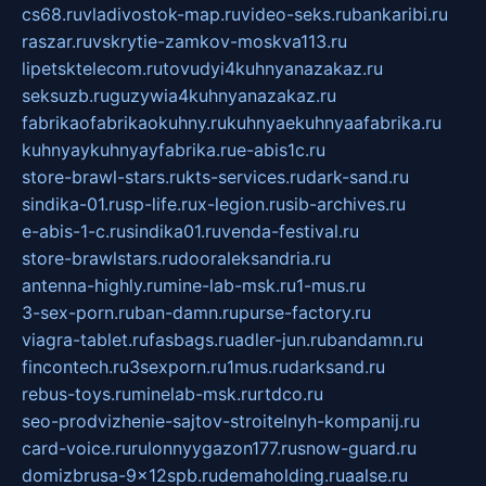
cs68.ru
vladivostok-map.ru
video-seks.ru
bankaribi.ru
raszar.ru
vskrytie-zamkov-moskva113.ru
lipetsktelecom.ru
tovudyi4kuhnyanazakaz.ru
seksuzb.ru
guzywia4kuhnyanazakaz.ru
fabrikaofabrikaokuhny.ru
kuhnyaekuhnyaafabrika.ru
kuhnyaykuhnyayfabrika.ru
e-abis1c.ru
store-brawl-stars.ru
kts-services.ru
dark-sand.ru
sindika-01.ru
sp-life.ru
x-legion.ru
sib-archives.ru
e-abis-1-c.ru
sindika01.ru
venda-festival.ru
store-brawlstars.ru
dooraleksandria.ru
antenna-highly.ru
mine-lab-msk.ru
1-mus.ru
3-sex-porn.ru
ban-damn.ru
purse-factory.ru
viagra-tablet.ru
fasbags.ru
adler-jun.ru
bandamn.ru
fincontech.ru
3sexporn.ru
1mus.ru
darksand.ru
rebus-toys.ru
minelab-msk.ru
rtdco.ru
seo-prodvizhenie-sajtov-stroitelnyh-kompanij.ru
card-voice.ru
rulonnyygazon177.ru
snow-guard.ru
domizbrusa-9x12spb.ru
demaholding.ru
aalse.ru