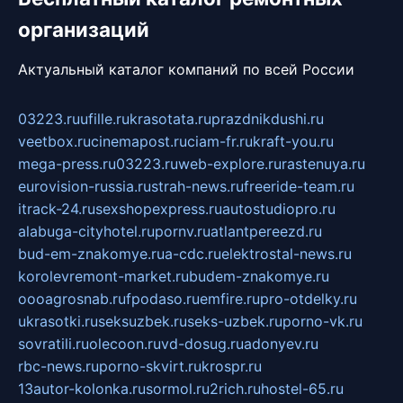
организаций
Актуальный каталог компаний по всей России
03223.ru
ufille.ru
krasotata.ru
prazdnikdushi.ru
veetbox.ru
cinemapost.ru
ciam-fr.ru
kraft-you.ru
mega-press.ru
03223.ru
web-explore.ru
rastenuya.ru
eurovision-russia.ru
strah-news.ru
freeride-team.ru
itrack-24.ru
sexshopexpress.ru
autostudiopro.ru
alabuga-cityhotel.ru
pornv.ru
atlantpereezd.ru
bud-em-znakomye.ru
a-cdc.ru
elektrostal-news.ru
korolevremont-market.ru
budem-znakomye.ru
oooagrosnab.ru
fpodaso.ru
emfire.ru
pro-otdelky.ru
ukrasotki.ru
seksuzbek.ru
seks-uzbek.ru
porno-vk.ru
sovratili.ru
olecoon.ru
vd-dosug.ru
adonyev.ru
rbc-news.ru
porno-skvirt.ru
krospr.ru
13autor-kolonka.ru
sormol.ru
2rich.ru
hostel-65.ru