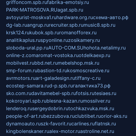
griffoncom.spb.ru
fabrika-emotsiy.ru
PARK-MATROSOVA.RU
agat.spb.ru
avtoyurist-moskva1.ru
hardware.org.ru
схема-авто.рф
dg-lab.ru
angrup.ru
recruiter.spb.ru
music8.spb.ru
krsk124.ru
kubok.spb.ru
romanofforex.ru
analitikaplus.ru
spyonline.ru
zosikamery.ru
sloboda-ural.pp.ru
AUTO-COM.SU
hohota.net
alimy.ru
online-z.com
aromat-vostoka.ru
otdelkaexp.ru
mobilvest.ru
bbd.net.ru
mebelshop.msk.ru
smp-forum.ru
bastion-td.ru
kosmoscreative.ru
avrmotors.ru
art-galadesign.ru
tiffany-c.ru
ecostep-samara.ru
d-p.spb.ru
галактика73.рф
sko.com.ru
davitamebel-spb.ru
fotsis.ru
tesiaes.ru
kokoroyari.spb.ru
blesna-kazan.ru
mossilver.ru
lenderoq.ru
sergeydobrin.ru
tochkazvuka.msk.ru
people-of-art.ru
bezzubova.ru
clubtibet.ru
orior-aks.ru
dynamoauto.ru
szk-favorit.ru
carlines.ru
flatnsk.ru
kingbolenskaner.ru
alex-motor.ru
astroline.net.ru