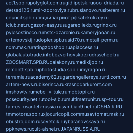
act1.spb.ru
polyglot.com.ru
gidlipetsk.ru
ooo-driada.ru
detsad125.ru
mir-zdoroviya.ru
bruslanovo.ru
siterem.ru
council.spb.ru
лодкипатриот.рф
kafekolizey.ru
iclub.net.ru
gazon-easy.ru
sugarepilekb.ru
grinox.ru
pylesostineco.ru
msts-ozarenie.ru
kameryjooan.ru
artemovskij.ru
dopler.spb.ru
aid70.ru
metall-perm.ru
ndm.msk.ru
ratingzooshop.ru
apiaccess.ru
globalautotrade.info
bezverhovskoe.ru
drsschool.ru
ZOOSMART.SPB.RU
dalakony.ru
medikijob.ru
remontt.spb.ru
photostudia.spb.ru
myragon.ru
terramia.ru
academy62.ru
gardengallereya.ru
rti.com.ru
artem-news.ru
biserinca.ru
krasnodarkurort.com
imshowtv.ru
mebel-v-tule.ru
mobtopik.ru
pcsecurity.net.ru
tool-sib.ru
multimetrunit.ru
sp-tour.ru
fan-cs.ru
santeh-russia.ru
symbian9.net.ru
DSHAIR.RU
tmmotors.spb.ru
xjocuricopii.com
musavtomat.msk.ru
obustrojdom.ru
sovetcik.ru
ybaranovskaya.ru
ppknews.ru
cult-alshei.ru
JAPANRUSSIA.RU