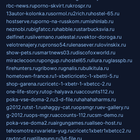
rbc-news.ru
porno-skvirt.ru
krospr.ru
13autor-kolonka.ru
sormol.ru
2rich.ru
hostel-65.ru
hostserve.ru
porno-na-russkom.ru
mishinlab.ru
neznobi.ru
bigfatcc.ru
habble.ru
starbucksvia.ru
delfinet.ru
silvernano.ru
elestal.ru
vektor-doroga.ru
velotrenajery.ru
pronso54.ru
lenasever.ru
lovinskix.ru
show-pets.ru
smartnews03.ru
discofoxworld.ru
miraclecoon.ru
pongup.ru
hostel65.ru
liura.ru
glasspb.ru
firehunters.ru
gribowo.ru
gnalis.ru
bulkitula.ru
hometown-france.ru
1-xbeticricetc-1-xbetti-5.ru
shop-garena.ru
cricetc-1-xbetr-1-xbetcc-2.ru
one-life-story.ru
top-halyava.ru
accounts112.ru
poka-vse-doma-2.ru
3-d-file.ru
hahahaharms.ru
g2012.ru
tst-1.ru
shaggy-cat.ru
opsmgr.ru
ev-gallery.ru
g-2012.ru
ops-mgr.ru
accounts-112.ru
csm-demo.ru
poka-vse-doma2.ru
airgungames.ru
allseo-host.ru
tehosmotre.ru
varieta-yug.ru
cricetc1xbetr1xbetcc2.ru
raytor-d.ru
atillagunn.ru
3d-file.ru