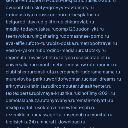
slovar-ivrit.ru
porno-video-besplatno.ru
seks-365.ru
ovucontrol.ru
sloty-igrovyye-avtomaty.ru
ru-industriya.ru
russkoe-porno-besplatno.ru
belgorod-day.ru
digilith.ru
pichkurovlab.ru
medic-today.ru
taksu.ru
comp123.ru
don-ykt.ru
teensvoice.ru
imgsharing.ru
domashnee-porno.ru
eva-elfie.ru
foto-tur.ru
biz-doska.ru
metropoltravel.ru
veslo-i-yakor.ru
borodino-media.ru
rostotsky.ru
regionufa.ru
weiss-bet.ru
zaryna.ru
casinotablet.ru
universalia.ru
remont-mebeli-moscow.ru
termomur.ru
clubfisher.ru
remstirufa.ru
erdamchi.ru
doramamama.ru
muraviovka-park.ru
worldofwoman.ru
clean-dreams.ru
arkrym.ru
kristinita.ru
dircomputer.ru
healthenter.ru
textexperts.ru
pivnaya-kruzhka.ru
kinofilmy-2021.ru
demolalapaluza.ru
tanyavanya.ru
remstir-tolyatti.ru
msdip.ru
jdol.ru
sokolovr.ru
newtech-spb.ru
rezemkleim.ru
massage-tai.ru
seonub.ru
zvonitut.ru
biolisichka24.ru
mncraft-download.ru