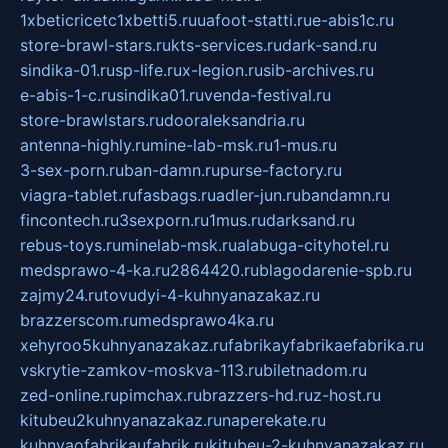
1xbeticricetc1xbetti5.ru
uafoot-statti.ru
e-abis1c.ru
store-brawl-stars.ru
kts-services.ru
dark-sand.ru
sindika-01.ru
sp-life.ru
x-legion.ru
sib-archives.ru
e-abis-1-c.ru
sindika01.ru
venda-festival.ru
store-brawlstars.ru
dooraleksandria.ru
antenna-highly.ru
mine-lab-msk.ru
1-mus.ru
3-sex-porn.ru
ban-damn.ru
purse-factory.ru
viagra-tablet.ru
fasbags.ru
adler-jun.ru
bandamn.ru
fincontech.ru
3sexporn.ru
1mus.ru
darksand.ru
rebus-toys.ru
minelab-msk.ru
alabuga-cityhotel.ru
medsprawo-4-ka.ru
2864420.ru
blagodarenie-spb.ru
zajmy24.ru
tovudyi-4-kuhnyanazakaz.ru
brazzerscom.ru
medsprawo4ka.ru
xehyroo5kuhnyanazakaz.ru
fabrikayfabrikaefabrika.ru
vskrytie-zamkov-moskva-113.ru
biletnadom.ru
zed-online.ru
pimchax.ru
brazzers-hd.ru
z-host.ru
kitubeu2kuhnyanazakaz.ru
naperekate.ru
kuhnyaofabrikaufabrik.ru
kitubeu-2-kuhnyanazakaz.ru