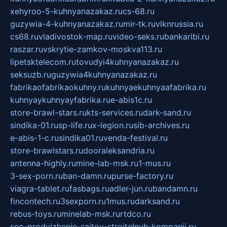
xehyroo-5-kuhnyanazakaz.ru
cs-68.ru
guzywia-4-kuhnyanazakaz.ru
mir-tk.ru
vlknrussia.ru
cs68.ru
vladivostok-map.ru
video-seks.ru
bankaribi.ru
raszar.ru
vskrytie-zamkov-moskva113.ru
lipetsktelecom.ru
tovudyi4kuhnyanazakaz.ru
seksuzb.ru
guzywia4kuhnyanazakaz.ru
fabrikaofabrikaokuhny.ru
kuhnyaekuhnyaafabrika.ru
kuhnyaykuhnyayfabrika.ru
e-abis1c.ru
store-brawl-stars.ru
kts-services.ru
dark-sand.ru
sindika-01.ru
sp-life.ru
x-legion.ru
sib-archives.ru
e-abis-1-c.ru
sindika01.ru
venda-festival.ru
store-brawlstars.ru
dooraleksandria.ru
antenna-highly.ru
mine-lab-msk.ru
1-mus.ru
3-sex-porn.ru
ban-damn.ru
purse-factory.ru
viagra-tablet.ru
fasbags.ru
adler-jun.ru
bandamn.ru
fincontech.ru
3sexporn.ru
1mus.ru
darksand.ru
rebus-toys.ru
minelab-msk.ru
rtdco.ru
seo-prodvizhenie-sajtov-stroitelnyh-kompanij.ru