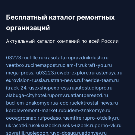
Бесплатный каталог ремонтных
организаций
Актуальный каталог компаний по всей России
03223.ru
ufille.ru
krasotata.ru
prazdnikdushi.ru
veetbox.ru
cinemapost.ru
ciam-fr.ru
kraft-you.ru
mega-press.ru
03223.ru
web-explore.ru
rastenuya.ru
eurovision-russia.ru
strah-news.ru
freeride-team.ru
itrack-24.ru
sexshopexpress.ru
autostudiopro.ru
alabuga-cityhotel.ru
pornv.ru
atlantpereezd.ru
bud-em-znakomye.ru
a-cdc.ru
elektrostal-news.ru
korolevremont-market.ru
budem-znakomye.ru
oooagrosnab.ru
fpodaso.ru
emfire.ru
pro-otdelky.ru
ukrasotki.ru
seksuzbek.ru
seks-uzbek.ru
porno-vk.ru
sovratili.ru
olecoon.ru
vd-dosug.ru
adonyev.ru