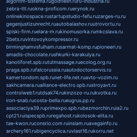
algoritm-sistema.ru
godflesh.ru
ru-industria.ru
zebra-tlt.ru
okna-proficom.ru
erynok.ru
onlinekinospace.ru
startupstudio-fefu.ru
zarges-ru.ru
gegenjustizunrecht.ru
autobalashov.ru
utrovortu.ru
spiski-firm.ru
elara-m.ru
kinomusorka.ru
mkcslava.ru
2bets.ru
vintovoykompressor.ru
birminghamvsfulham.ru
sarmat-komp.ru
pioneeri.ru
amadis-chocolate.ru
shkurki-karakulya.ru
kanotiforet.spb.ru
tutmassage.ru
ecolog.org.ru
praga.spb.ru
falcorussia.ru
autodoctorservis.ru
kamertondom.spb.ru
net-life.net.ru
avto-vozim.ru
sakhcamera.ru
alliance-electro.spb.ru
stroyavt.ru
controlweb1.ru
tdsak74.ru
kinzozo-ru.ru
kvotka.ru
iron-snab.ru
costa-bella.ru
eugrus.pp.ru
associaciya39.ru
primexpo.spb.ru
bezmorchin.ru
ia2.ru
cpt21.ru
ispecspb.ru
regahost.ru
kolosok-elita.ru
tae-kwon.ru
consrio.com.ru
insiam.ru
avegainfo.ru
archery161.ru
bigencyclica.ru
vlast16.ru
korru.net