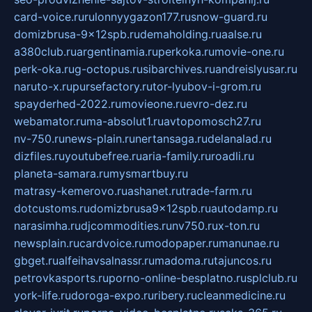
card-voice.ru
rulonnyygazon177.ru
snow-guard.ru
domizbrusa-9x12spb.ru
demaholding.ru
aalse.ru
a380club.ru
argentinamia.ru
perkoka.ru
movie-one.ru
perk-oka.ru
g-octopus.ru
sibarchives.ru
andreislyusar.ru
naruto-x.ru
pursefactory.ru
tor-lyubov-i-grom.ru
spayderhed-2022.ru
movieone.ru
evro-dez.ru
webamator.ru
ma-absolut1.ru
avtopomosch27.ru
nv-750.ru
news-plain.ru
nertansaga.ru
delanalad.ru
dizfiles.ru
youtubefree.ru
aria-family.ru
roadli.ru
planeta-samara.ru
mysmartbuy.ru
matrasy-kemerovo.ru
ashanet.ru
trade-farm.ru
dotcustoms.ru
domizbrusa9x12spb.ru
autodamp.ru
narasimha.ru
djcommodities.ru
nv750.ru
x-ton.ru
newsplain.ru
cardvoice.ru
modopaper.ru
manunae.ru
gbget.ru
alfeihavsalnassr.ru
madoma.ru
tajuncos.ru
petrovkasports.ru
porno-online-besplatno.ru
splclub.ru
york-life.ru
doroga-expo.ru
ribery.ru
cleanmedicine.ru