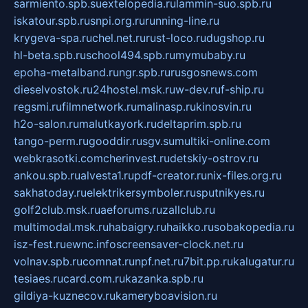
sarmiento.spb.su
extelopedia.ru
lammin-suo.spb.ru
iskatour.spb.ru
snpi.org.ru
running-line.ru
krygeva-spa.ru
chel.net.ru
rust-loco.ru
dugshop.ru
hl-beta.spb.ru
school494.spb.ru
mymubaby.ru
epoha-metalband.ru
ngr.spb.ru
rusgosnews.com
dieselvostok.ru
24hostel.msk.ru
w-dev.ru
f-ship.ru
regsmi.ru
filmnetwork.ru
malinasp.ru
kinosvin.ru
h2o-salon.ru
malutkayork.ru
deltaprim.spb.ru
tango-perm.ru
gooddir.ru
sgv.su
multiki-online.com
webkrasotki.com
cherinvest.ru
detskiy-ostrov.ru
ankou.spb.ru
alvesta1.ru
pdf-creator.ru
nix-files.org.ru
sakhatoday.ru
elektrikersymboler.ru
sputnikyes.ru
golf2club.msk.ru
aeforums.ru
zallclub.ru
multimodal.msk.ru
habaigry.ru
haikko.ru
sobakopedia.ru
isz-fest.ru
ewnc.info
screensaver-clock.net.ru
volnav.spb.ru
comnat.ru
npf.net.ru
7bit.pp.ru
kalugatur.ru
tesiaes.ru
card.com.ru
kazanka.spb.ru
gildiya-kuznecov.ru
kameryboavision.ru