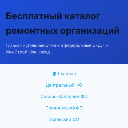
Бесплатный каталог
ремонтных организаций
Главная
»
Дальневосточный федеральный округ
»
ИнжСтрой Line Фасад
🏠 Главная
Центральный ФО
Северо-Западный ФО
Приволжский ФО
Уральский ФО