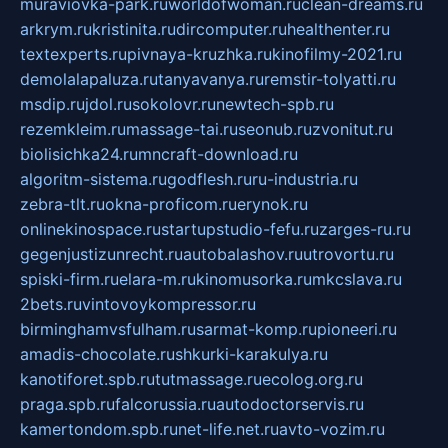
muraviovka-park.ru
worldofwoman.ru
clean-dreams.ru
arkrym.ru
kristinita.ru
dircomputer.ru
healthenter.ru
textexperts.ru
pivnaya-kruzhka.ru
kinofilmy-2021.ru
demolalapaluza.ru
tanyavanya.ru
remstir-tolyatti.ru
msdip.ru
jdol.ru
sokolovr.ru
newtech-spb.ru
rezemkleim.ru
massage-tai.ru
seonub.ru
zvonitut.ru
biolisichka24.ru
mncraft-download.ru
algoritm-sistema.ru
godflesh.ru
ru-industria.ru
zebra-tlt.ru
okna-proficom.ru
erynok.ru
onlinekinospace.ru
startupstudio-fefu.ru
zarges-ru.ru
gegenjustizunrecht.ru
autobalashov.ru
utrovortu.ru
spiski-firm.ru
elara-m.ru
kinomusorka.ru
mkcslava.ru
2bets.ru
vintovoykompressor.ru
birminghamvsfulham.ru
sarmat-komp.ru
pioneeri.ru
amadis-chocolate.ru
shkurki-karakulya.ru
kanotiforet.spb.ru
tutmassage.ru
ecolog.org.ru
praga.spb.ru
falcorussia.ru
autodoctorservis.ru
kamertondom.spb.ru
net-life.net.ru
avto-vozim.ru