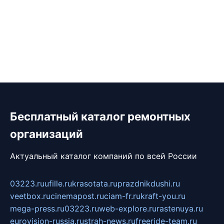
Бесплатный каталог ремонтных
организаций
Актуальный каталог компаний по всей России
03223.ru
ufille.ru
krasotata.ru
prazdnikdushi.ru
veetbox.ru
cinemapost.ru
ciam-fr.ru
kraft-you.ru
mega-press.ru
03223.ru
web-explore.ru
rastenuya.ru
eurovision-russia.ru
strah-news.ru
freeride-team.ru