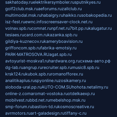
sakhatoday.ru
elektrikersymboler.ru
sputnikyes.ru
golf2club.msk.ru
aeforums.ru
zallclub.ru
multimodal.msk.ru
habaigry.ru
haikko.ru
sobakopedia.ru
isz-fest.ru
ewnc.info
screensaver-clock.net.ru
volnav.spb.ru
comnat.ru
npf.net.ru
7bit.pp.ru
kalugatur.ru
tesiaes.ru
card.com.ru
kazanka.spb.ru
gildiya-kuznecov.ru
kameryboavision.ru
griffoncom.spb.ru
fabrika-emotsiy.ru
PARK-MATROSOVA.RU
agat.spb.ru
avtoyurist-moskva1.ru
hardware.org.ru
схема-авто.рф
dg-lab.ru
angrup.ru
recruiter.spb.ru
music8.spb.ru
krsk124.ru
kubok.spb.ru
romanofforex.ru
analitikaplus.ru
spyonline.ru
zosikamery.ru
sloboda-ural.pp.ru
AUTO-COM.SU
hohota.net
alimy.ru
online-z.com
aromat-vostoka.ru
otdelkaexp.ru
mobilvest.ru
bbd.net.ru
mebelshop.msk.ru
smp-forum.ru
bastion-td.ru
kosmoscreative.ru
avrmotors.ru
art-galadesign.ru
tiffany-c.ru