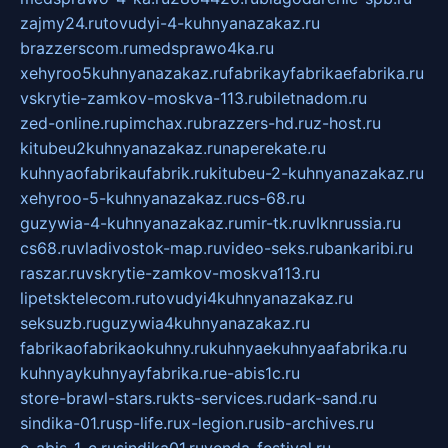
zajmy24.ru
tovudyi-4-kuhnyanazakaz.ru
brazzerscom.ru
medsprawo4ka.ru
xehyroo5kuhnyanazakaz.ru
fabrikayfabrikaefabrika.ru
vskrytie-zamkov-moskva-113.ru
biletnadom.ru
zed-online.ru
pimchax.ru
brazzers-hd.ru
z-host.ru
kitubeu2kuhnyanazakaz.ru
naperekate.ru
kuhnyaofabrikaufabrik.ru
kitubeu-2-kuhnyanazakaz.ru
xehyroo-5-kuhnyanazakaz.ru
cs-68.ru
guzywia-4-kuhnyanazakaz.ru
mir-tk.ru
vlknrussia.ru
cs68.ru
vladivostok-map.ru
video-seks.ru
bankaribi.ru
raszar.ru
vskrytie-zamkov-moskva113.ru
lipetsktelecom.ru
tovudyi4kuhnyanazakaz.ru
seksuzb.ru
guzywia4kuhnyanazakaz.ru
fabrikaofabrikaokuhny.ru
kuhnyaekuhnyaafabrika.ru
kuhnyaykuhnyayfabrika.ru
e-abis1c.ru
store-brawl-stars.ru
kts-services.ru
dark-sand.ru
sindika-01.ru
sp-life.ru
x-legion.ru
sib-archives.ru