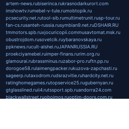
artem-news.ru
biserinca.ru
krasnodarkurort.com
imshowtv.ru
mebel-v-tule.ru
mobtopik.ru
pcsecurity.net.ru
tool-sib.ru
multimetrunit.ru
sp-tour.ru
fan-cs.ru
santeh-russia.ru
symbian9.net.ru
DSHAIR.RU
tmmotors.spb.ru
xjocuricopii.com
musavtomat.msk.ru
obustrojdom.ru
sovetcik.ru
ybaranovskaya.ru
ppknews.ru
cult-alshei.ru
JAPANRUSSIA.RU
proekciyamebel.ru
imper-finans.ru
rim.org.ru
glamourai.ru
brassminus.ru
zabor-pro.ru
ftn.pp.ru
dorogoe58.ru
laimengpacker.ru
kuzova-zapchasti.ru
sageerp.ru
taxodrom.ru
dsrazvitie.ru
hardcity.net.ru
ratinghomegames.ru
topservice25.ru
gubernyan.ru
gtglasslined.ru
ii4.ru
tssport.spb.ru
andorra24.com
blackwallstreet.ru
oboimos.ru
optim-doors.com.ru
ikuch.ru
nycr.org.ru
npa21.ru
vremya-ch.spb.ru
desert000.ru
ivtorgi.ru
ifiori.ru
catalog-statei.ru
dcv.org.ru
spetsmaster174.ru
ipkameryhiseeu.ru
dum26.ru
ruspol.spb.ru
fr-opendp.ru
kam-solnyshko.ru