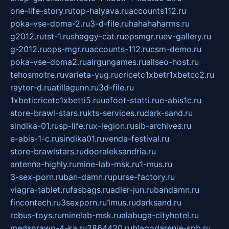
one-life-story.ru
top-halyava.ru
accounts112.ru
poka-vse-doma-2.ru
3-d-file.ru
hahahaharms.ru
g2012.ru
tst-1.ru
shaggy-cat.ru
opsmgr.ru
ev-gallery.ru
g-2012.ru
ops-mgr.ru
accounts-112.ru
csm-demo.ru
poka-vse-doma2.ru
airgungames.ru
allseo-host.ru
tehosmotre.ru
varieta-yug.ru
cricetc1xbetr1xbetcc2.ru
raytor-d.ru
atillagunn.ru
3d-file.ru
1xbeticricetc1xbetti5.ru
uafoot-statti.ru
e-abis1c.ru
store-brawl-stars.ru
kts-services.ru
dark-sand.ru
sindika-01.ru
sp-life.ru
x-legion.ru
sib-archives.ru
e-abis-1-c.ru
sindika01.ru
venda-festival.ru
store-brawlstars.ru
dooraleksandria.ru
antenna-highly.ru
mine-lab-msk.ru
1-mus.ru
3-sex-porn.ru
ban-damn.ru
purse-factory.ru
viagra-tablet.ru
fasbags.ru
adler-jun.ru
bandamn.ru
fincontech.ru
3sexporn.ru
1mus.ru
darksand.ru
rebus-toys.ru
minelab-msk.ru
alabuga-cityhotel.ru
medsprawo-4-ka.ru
2864420.ru
blagodarenie-spb.ru