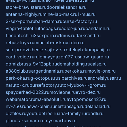
e-abis-1-c.ru
sindika01.ru
venda-festival.ru
store-brawlstars.ru
dooraleksandria.ru
antenna-highly.ru
mine-lab-msk.ru
1-mus.ru
3-sex-porn.ru
ban-damn.ru
purse-factory.ru
viagra-tablet.ru
fasbags.ru
adler-jun.ru
bandamn.ru
fincontech.ru
3sexporn.ru
1mus.ru
darksand.ru
rebus-toys.ru
minelab-msk.ru
rtdco.ru
seo-prodvizhenie-sajtov-stroitelnyh-kompanij.ru
card-voice.ru
rulonnyygazon177.ru
snow-guard.ru
domizbrusa-9x12spb.ru
demaholding.ru
aalse.ru
a380club.ru
argentinamia.ru
perkoka.ru
movie-one.ru
perk-oka.ru
g-octopus.ru
sibarchives.ru
andreislyusar.ru
naruto-x.ru
pursefactory.ru
tor-lyubov-i-grom.ru
spayderhed-2022.ru
movieone.ru
evro-dez.ru
webamator.ru
ma-absolut1.ru
avtopomosch27.ru
nv-750.ru
news-plain.ru
nertansaga.ru
delanalad.ru
dizfiles.ru
youtubefree.ru
aria-family.ru
roadli.ru
planeta-samara.ru
mysmartbuy.ru