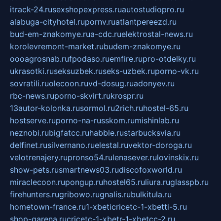
itrack-24.ru
sexshopexpress.ru
autostudiopro.ru
alabuga-cityhotel.ru
pornv.ru
atlantpereezd.ru
bud-em-znakomye.ru
a-cdc.ru
elektrostal-news.ru
korolevremont-market.ru
budem-znakomye.ru
oooagrosnab.ru
fpodaso.ru
emfire.ru
pro-otdelky.ru
ukrasotki.ru
seksuzbek.ru
seks-uzbek.ru
porno-vk.ru
sovratili.ru
olecoon.ru
vd-dosug.ru
adonyev.ru
rbc-news.ru
porno-skvirt.ru
krospr.ru
13autor-kolonka.ru
sormol.ru
2rich.ru
hostel-65.ru
hostserve.ru
porno-na-russkom.ru
mishinlab.ru
neznobi.ru
bigfatcc.ru
habble.ru
starbucksvia.ru
delfinet.ru
silvernano.ru
elestal.ru
vektor-doroga.ru
velotrenajery.ru
pronso54.ru
lenasever.ru
lovinskix.ru
show-pets.ru
smartnews03.ru
discofoxworld.ru
miraclecoon.ru
pongup.ru
hostel65.ru
liura.ru
glasspb.ru
firehunters.ru
gribowo.ru
gnalis.ru
bulkitula.ru
hometown-france.ru
1-xbeticricetc-1-xbetti-5.ru
shop-garena.ru
cricetc-1-xbetr-1-xbetcc-2.ru