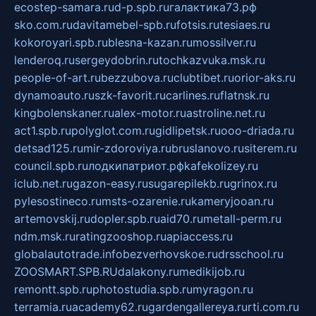
ecostep-samara.ru
d-p.spb.ru
галактика73.рф
sko.com.ru
davitamebel-spb.ru
fotsis.ru
tesiaes.ru
kokoroyari.spb.ru
blesna-kazan.ru
mossilver.ru
lenderoq.ru
sergeydobrin.ru
tochkazvuka.msk.ru
people-of-art.ru
bezzubova.ru
clubtibet.ru
orior-aks.ru
dynamoauto.ru
szk-favorit.ru
carlines.ru
flatnsk.ru
kingbolenskaner.ru
alex-motor.ru
astroline.net.ru
act1.spb.ru
polyglot.com.ru
gidlipetsk.ru
ooo-driada.ru
detsad125.ru
mir-zdoroviya.ru
bruslanovo.ru
siterem.ru
council.spb.ru
лодкипатриот.рф
kafekolizey.ru
iclub.net.ru
gazon-easy.ru
sugarepilekb.ru
grinox.ru
pylesostineco.ru
msts-ozarenie.ru
kameryjooan.ru
artemovskij.ru
dopler.spb.ru
aid70.ru
metall-perm.ru
ndm.msk.ru
ratingzooshop.ru
apiaccess.ru
globalautotrade.info
bezverhovskoe.ru
drsschool.ru
ZOOSMART.SPB.RU
dalakony.ru
medikijob.ru
remontt.spb.ru
photostudia.spb.ru
myragon.ru
terramia.ru
academy62.ru
gardengallereya.ru
rti.com.ru