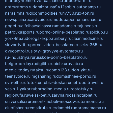
matrasy-kemerovo.ru
ashanet.ru
trade-farm.ru
dotcustoms.ru
domizbrusa9x12spb.ru
autodamp.ru
narasimha.ru
djcommodities.ru
nv750.ru
x-ton.ru
newsplain.ru
cardvoice.ru
modopaper.ru
manunae.ru
gbget.ru
alfeihavsalnassr.ru
madoma.ru
tajuncos.ru
petrovkasports.ru
porno-online-besplatno.ru
splclub.ru
york-life.ru
doroga-expo.ru
ribery.ru
cleanmedicine.ru
slovar-ivrit.ru
porno-video-besplatno.ru
seks-365.ru
ovucontrol.ru
sloty-igrovyye-avtomaty.ru
ru-industriya.ru
russkoe-porno-besplatno.ru
belgorod-day.ru
digilith.ru
pichkurovlab.ru
medic-today.ru
taksu.ru
comp123.ru
don-ykt.ru
teensvoice.ru
imgsharing.ru
domashnee-porno.ru
eva-elfie.ru
foto-tur.ru
biz-doska.ru
metropoltravel.ru
veslo-i-yakor.ru
borodino-media.ru
rostotsky.ru
regionufa.ru
weiss-bet.ru
zaryna.ru
casinotablet.ru
universalia.ru
remont-mebeli-moscow.ru
termomur.ru
clubfisher.ru
remstirufa.ru
erdamchi.ru
doramamama.ru