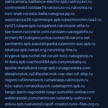
sakhcamera.ru
alliance-electro.spb.ru
stroyavt.ru
controlweb1.ru
tdsak74.ru
kinzozo-ru.ru
kvotka.ru
iron-snab.ru
costa-bella.ru
eugrus.pp.ru
associaciya39.ru
primexpo.spb.ru
bezmorchin.ru
ia2.ru
cpt21.ru
ispecspb.ru
regahost.ru
kolosok-elita.ru
tae-kwon.ru
consrio.com.ru
insiam.ru
avegainfo.ru
archery161.ru
bigencyclica.ru
vlast16.ru
korru.net
sarmiento.spb.su
extelopedia.ru
lammin-suo.spb.ru
iskatour.spb.ru
snpi.org.ru
running-line.ru
krygeva-spa.ru
chel.net.ru
rust-loco.ru
dugshop.ru
hl-beta.spb.ru
school494.spb.ru
mymubaby.ru
epoha-metalband.ru
ngr.spb.ru
rusgosnews.com
dieselvostok.ru
24hostel.msk.ru
w-dev.ru
f-ship.ru
regsmi.ru
filmnetwork.ru
malinasp.ru
kinosvin.ru
h2o-salon.ru
malutkayork.ru
deltaprim.spb.ru
tango-perm.ru
gooddir.ru
sgv.su
multiki-online.com
webkrasotki.com
cherinvest.ru
detskiy-ostrov.ru
ankou.spb.ru
alvesta1.ru
pdf-creator.ru
nix-files.org.ru