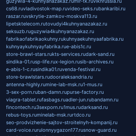
guzywia-4-kuhnyanazakaz.ru
mir-tk.ru
vlknrussia.ru
cs68.ru
vladivostok-map.ru
video-seks.ru
bankaribi.ru
raszar.ru
vskrytie-zamkov-moskva113.ru
lipetsktelecom.ru
tovudyi4kuhnyanazakaz.ru
seksuzb.ru
guzywia4kuhnyanazakaz.ru
fabrikaofabrikaokuhny.ru
kuhnyaekuhnyaafabrika.ru
kuhnyaykuhnyayfabrika.ru
e-abis1c.ru
store-brawl-stars.ru
kts-services.ru
dark-sand.ru
sindika-01.ru
sp-life.ru
x-legion.ru
sib-archives.ru
e-abis-1-c.ru
sindika01.ru
venda-festival.ru
store-brawlstars.ru
dooraleksandria.ru
antenna-highly.ru
mine-lab-msk.ru
1-mus.ru
3-sex-porn.ru
ban-damn.ru
purse-factory.ru
viagra-tablet.ru
fasbags.ru
adler-jun.ru
bandamn.ru
fincontech.ru
3sexporn.ru
1mus.ru
darksand.ru
rebus-toys.ru
minelab-msk.ru
rtdco.ru
seo-prodvizhenie-sajtov-stroitelnyh-kompanij.ru
card-voice.ru
rulonnyygazon177.ru
snow-guard.ru