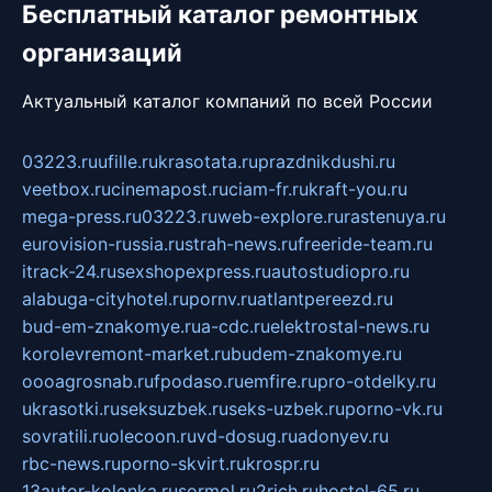
Бесплатный каталог ремонтных
организаций
Актуальный каталог компаний по всей России
03223.ru
ufille.ru
krasotata.ru
prazdnikdushi.ru
veetbox.ru
cinemapost.ru
ciam-fr.ru
kraft-you.ru
mega-press.ru
03223.ru
web-explore.ru
rastenuya.ru
eurovision-russia.ru
strah-news.ru
freeride-team.ru
itrack-24.ru
sexshopexpress.ru
autostudiopro.ru
alabuga-cityhotel.ru
pornv.ru
atlantpereezd.ru
bud-em-znakomye.ru
a-cdc.ru
elektrostal-news.ru
korolevremont-market.ru
budem-znakomye.ru
oooagrosnab.ru
fpodaso.ru
emfire.ru
pro-otdelky.ru
ukrasotki.ru
seksuzbek.ru
seks-uzbek.ru
porno-vk.ru
sovratili.ru
olecoon.ru
vd-dosug.ru
adonyev.ru
rbc-news.ru
porno-skvirt.ru
krospr.ru
13autor-kolonka.ru
sormol.ru
2rich.ru
hostel-65.ru