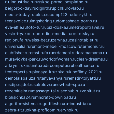
ru-industriya.ru
russkoe-porno-besplatno.ru
belgorod-day.ru
digilith.ru
pichkurovlab.ru
medic-today.ru
taksu.ru
comp123.ru
don-ykt.ru
teensvoice.ru
imgsharing.ru
domashnee-porno.ru
eva-elfie.ru
foto-tur.ru
biz-doska.ru
metropoltravel.ru
veslo-i-yakor.ru
borodino-media.ru
rostotsky.ru
regionufa.ru
weiss-bet.ru
zaryna.ru
casinotablet.ru
universalia.ru
remont-mebeli-moscow.ru
termomur.ru
clubfisher.ru
remstirufa.ru
erdamchi.ru
doramamama.ru
muraviovka-park.ru
worldofwoman.ru
clean-dreams.ru
arkrym.ru
kristinita.ru
dircomputer.ru
healthenter.ru
textexperts.ru
pivnaya-kruzhka.ru
kinofilmy-2021.ru
demolalapaluza.ru
tanyavanya.ru
remstir-tolyatti.ru
msdip.ru
jdol.ru
sokolovr.ru
newtech-spb.ru
rezemkleim.ru
massage-tai.ru
seonub.ru
zvonitut.ru
biolisichka24.ru
mncraft-download.ru
algoritm-sistema.ru
godflesh.ru
ru-industria.ru
zebra-tlt.ru
okna-proficom.ru
erynok.ru