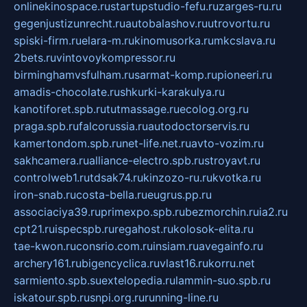
onlinekinospace.ru
startupstudio-fefu.ru
zarges-ru.ru
gegenjustizunrecht.ru
autobalashov.ru
utrovortu.ru
spiski-firm.ru
elara-m.ru
kinomusorka.ru
mkcslava.ru
2bets.ru
vintovoykompressor.ru
birminghamvsfulham.ru
sarmat-komp.ru
pioneeri.ru
amadis-chocolate.ru
shkurki-karakulya.ru
kanotiforet.spb.ru
tutmassage.ru
ecolog.org.ru
praga.spb.ru
falcorussia.ru
autodoctorservis.ru
kamertondom.spb.ru
net-life.net.ru
avto-vozim.ru
sakhcamera.ru
alliance-electro.spb.ru
stroyavt.ru
controlweb1.ru
tdsak74.ru
kinzozo-ru.ru
kvotka.ru
iron-snab.ru
costa-bella.ru
eugrus.pp.ru
associaciya39.ru
primexpo.spb.ru
bezmorchin.ru
ia2.ru
cpt21.ru
ispecspb.ru
regahost.ru
kolosok-elita.ru
tae-kwon.ru
consrio.com.ru
insiam.ru
avegainfo.ru
archery161.ru
bigencyclica.ru
vlast16.ru
korru.net
sarmiento.spb.su
extelopedia.ru
lammin-suo.spb.ru
iskatour.spb.ru
snpi.org.ru
running-line.ru