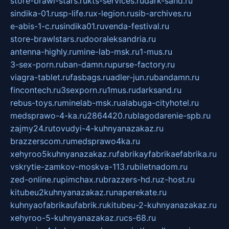
store-brawl-stars.ru
kts-services.ru
dark-sand.ru
sindika-01.ru
sp-life.ru
x-legion.ru
sib-archives.ru
e-abis-1-c.ru
sindika01.ru
venda-festival.ru
store-brawlstars.ru
dooraleksandria.ru
antenna-highly.ru
mine-lab-msk.ru
1-mus.ru
3-sex-porn.ru
ban-damn.ru
purse-factory.ru
viagra-tablet.ru
fasbags.ru
adler-jun.ru
bandamn.ru
fincontech.ru
3sexporn.ru
1mus.ru
darksand.ru
rebus-toys.ru
minelab-msk.ru
alabuga-cityhotel.ru
medsprawo-4-ka.ru
2864420.ru
blagodarenie-spb.ru
zajmy24.ru
tovudyi-4-kuhnyanazakaz.ru
brazzerscom.ru
medsprawo4ka.ru
xehyroo5kuhnyanazakaz.ru
fabrikayfabrikaefabrika.ru
vskrytie-zamkov-moskva-113.ru
biletnadom.ru
zed-online.ru
pimchax.ru
brazzers-hd.ru
z-host.ru
kitubeu2kuhnyanazakaz.ru
naperekate.ru
kuhnyaofabrikaufabrik.ru
kitubeu-2-kuhnyanazakaz.ru
xehyroo-5-kuhnyanazakaz.ru
cs-68.ru