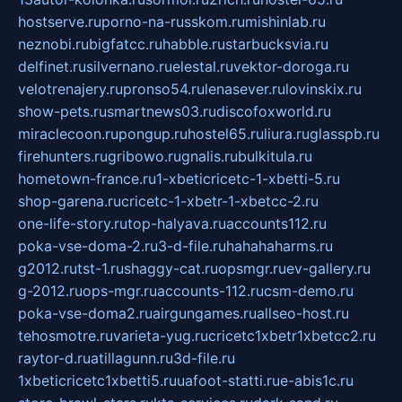
hostserve.ru
porno-na-russkom.ru
mishinlab.ru
neznobi.ru
bigfatcc.ru
habble.ru
starbucksvia.ru
delfinet.ru
silvernano.ru
elestal.ru
vektor-doroga.ru
velotrenajery.ru
pronso54.ru
lenasever.ru
lovinskix.ru
show-pets.ru
smartnews03.ru
discofoxworld.ru
miraclecoon.ru
pongup.ru
hostel65.ru
liura.ru
glasspb.ru
firehunters.ru
gribowo.ru
gnalis.ru
bulkitula.ru
hometown-france.ru
1-xbeticricetc-1-xbetti-5.ru
shop-garena.ru
cricetc-1-xbetr-1-xbetcc-2.ru
one-life-story.ru
top-halyava.ru
accounts112.ru
poka-vse-doma-2.ru
3-d-file.ru
hahahaharms.ru
g2012.ru
tst-1.ru
shaggy-cat.ru
opsmgr.ru
ev-gallery.ru
g-2012.ru
ops-mgr.ru
accounts-112.ru
csm-demo.ru
poka-vse-doma2.ru
airgungames.ru
allseo-host.ru
tehosmotre.ru
varieta-yug.ru
cricetc1xbetr1xbetcc2.ru
raytor-d.ru
atillagunn.ru
3d-file.ru
1xbeticricetc1xbetti5.ru
uafoot-statti.ru
e-abis1c.ru