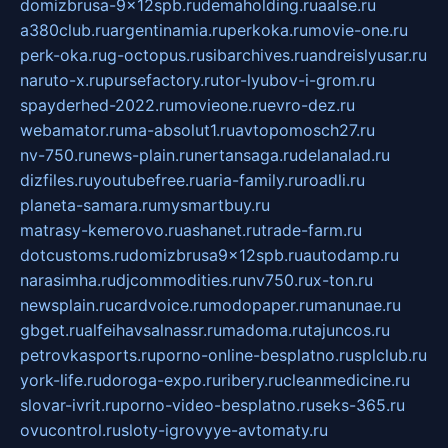
domizbrusa-9x12spb.ru
demaholding.ru
aalse.ru
a380club.ru
argentinamia.ru
perkoka.ru
movie-one.ru
perk-oka.ru
g-octopus.ru
sibarchives.ru
andreislyusar.ru
naruto-x.ru
pursefactory.ru
tor-lyubov-i-grom.ru
spayderhed-2022.ru
movieone.ru
evro-dez.ru
webamator.ru
ma-absolut1.ru
avtopomosch27.ru
nv-750.ru
news-plain.ru
nertansaga.ru
delanalad.ru
dizfiles.ru
youtubefree.ru
aria-family.ru
roadli.ru
planeta-samara.ru
mysmartbuy.ru
matrasy-kemerovo.ru
ashanet.ru
trade-farm.ru
dotcustoms.ru
domizbrusa9x12spb.ru
autodamp.ru
narasimha.ru
djcommodities.ru
nv750.ru
x-ton.ru
newsplain.ru
cardvoice.ru
modopaper.ru
manunae.ru
gbget.ru
alfeihavsalnassr.ru
madoma.ru
tajuncos.ru
petrovkasports.ru
porno-online-besplatno.ru
splclub.ru
york-life.ru
doroga-expo.ru
ribery.ru
cleanmedicine.ru
slovar-ivrit.ru
porno-video-besplatno.ru
seks-365.ru
ovucontrol.ru
sloty-igrovyye-avtomaty.ru