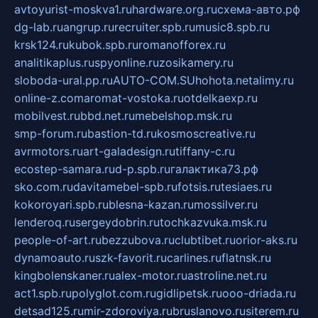
avtoyurist-moskva1.ru
hardware.org.ru
схема-авто.рф
dg-lab.ru
angrup.ru
recruiter.spb.ru
music8.spb.ru
krsk124.ru
kubok.spb.ru
romanofforex.ru
analitikaplus.ru
spyonline.ru
zosikamery.ru
sloboda-ural.pp.ru
AUTO-COM.SU
hohota.net
alimy.ru
online-z.com
aromat-vostoka.ru
otdelkaexp.ru
mobilvest.ru
bbd.net.ru
mebelshop.msk.ru
smp-forum.ru
bastion-td.ru
kosmoscreative.ru
avrmotors.ru
art-galadesign.ru
tiffany-c.ru
ecostep-samara.ru
d-p.spb.ru
галактика73.рф
sko.com.ru
davitamebel-spb.ru
fotsis.ru
tesiaes.ru
kokoroyari.spb.ru
blesna-kazan.ru
mossilver.ru
lenderoq.ru
sergeydobrin.ru
tochkazvuka.msk.ru
people-of-art.ru
bezzubova.ru
clubtibet.ru
orior-aks.ru
dynamoauto.ru
szk-favorit.ru
carlines.ru
flatnsk.ru
kingbolenskaner.ru
alex-motor.ru
astroline.net.ru
act1.spb.ru
polyglot.com.ru
gidlipetsk.ru
ooo-driada.ru
detsad125.ru
mir-zdoroviya.ru
bruslanovo.ru
siterem.ru