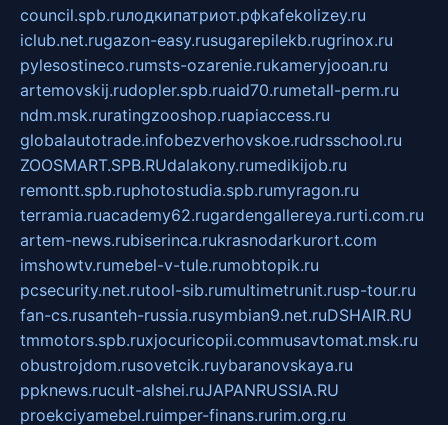
council.spb.ru
лодкипатриот.рф
kafekolizey.ru
iclub.net.ru
gazon-easy.ru
sugarepilekb.ru
grinox.ru
pylesostineco.ru
msts-ozarenie.ru
kameryjooan.ru
artemovskij.ru
dopler.spb.ru
aid70.ru
metall-perm.ru
ndm.msk.ru
ratingzooshop.ru
apiaccess.ru
globalautotrade.info
bezverhovskoe.ru
drsschool.ru
ZOOSMART.SPB.RU
dalakony.ru
medikijob.ru
remontt.spb.ru
photostudia.spb.ru
myragon.ru
terramia.ru
academy62.ru
gardengallereya.ru
rti.com.ru
artem-news.ru
biserinca.ru
krasnodarkurort.com
imshowtv.ru
mebel-v-tule.ru
mobtopik.ru
pcsecurity.net.ru
tool-sib.ru
multimetrunit.ru
sp-tour.ru
fan-cs.ru
santeh-russia.ru
symbian9.net.ru
DSHAIR.RU
tmmotors.spb.ru
xjocuricopii.com
musavtomat.msk.ru
obustrojdom.ru
sovetcik.ru
ybaranovskaya.ru
ppknews.ru
cult-alshei.ru
JAPANRUSSIA.RU
proekciyamebel.ru
imper-finans.ru
rim.org.ru
glamourai.ru
brassminus.ru
zabor-pro.ru
ftn.pp.ru