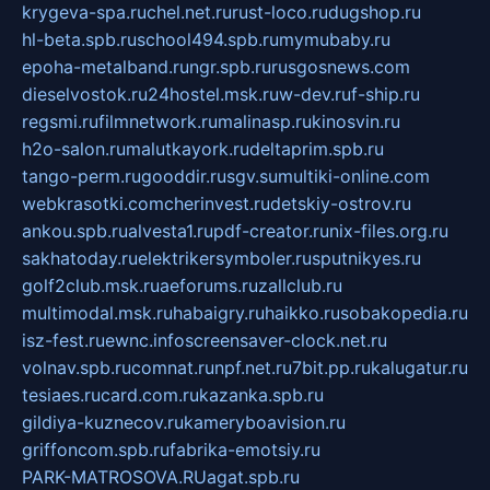
krygeva-spa.ru
chel.net.ru
rust-loco.ru
dugshop.ru
hl-beta.spb.ru
school494.spb.ru
mymubaby.ru
epoha-metalband.ru
ngr.spb.ru
rusgosnews.com
dieselvostok.ru
24hostel.msk.ru
w-dev.ru
f-ship.ru
regsmi.ru
filmnetwork.ru
malinasp.ru
kinosvin.ru
h2o-salon.ru
malutkayork.ru
deltaprim.spb.ru
tango-perm.ru
gooddir.ru
sgv.su
multiki-online.com
webkrasotki.com
cherinvest.ru
detskiy-ostrov.ru
ankou.spb.ru
alvesta1.ru
pdf-creator.ru
nix-files.org.ru
sakhatoday.ru
elektrikersymboler.ru
sputnikyes.ru
golf2club.msk.ru
aeforums.ru
zallclub.ru
multimodal.msk.ru
habaigry.ru
haikko.ru
sobakopedia.ru
isz-fest.ru
ewnc.info
screensaver-clock.net.ru
volnav.spb.ru
comnat.ru
npf.net.ru
7bit.pp.ru
kalugatur.ru
tesiaes.ru
card.com.ru
kazanka.spb.ru
gildiya-kuznecov.ru
kameryboavision.ru
griffoncom.spb.ru
fabrika-emotsiy.ru
PARK-MATROSOVA.RU
agat.spb.ru