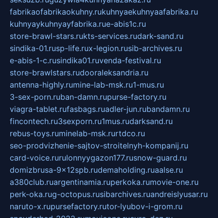
fabrikaofabrikaokuhny.ru
kuhnyaekuhnyaafabrika.ru
kuhnyaykuhnyayfabrika.ru
e-abis1c.ru
store-brawl-stars.ru
kts-services.ru
dark-sand.ru
sindika-01.ru
sp-life.ru
x-legion.ru
sib-archives.ru
e-abis-1-c.ru
sindika01.ru
venda-festival.ru
store-brawlstars.ru
dooraleksandria.ru
antenna-highly.ru
mine-lab-msk.ru
1-mus.ru
3-sex-porn.ru
ban-damn.ru
purse-factory.ru
viagra-tablet.ru
fasbags.ru
adler-jun.ru
bandamn.ru
fincontech.ru
3sexporn.ru
1mus.ru
darksand.ru
rebus-toys.ru
minelab-msk.ru
rtdco.ru
seo-prodvizhenie-sajtov-stroitelnyh-kompanij.ru
card-voice.ru
rulonnyygazon177.ru
snow-guard.ru
domizbrusa-9x12spb.ru
demaholding.ru
aalse.ru
a380club.ru
argentinamia.ru
perkoka.ru
movie-one.ru
perk-oka.ru
g-octopus.ru
sibarchives.ru
andreislyusar.ru
naruto-x.ru
pursefactory.ru
tor-lyubov-i-grom.ru