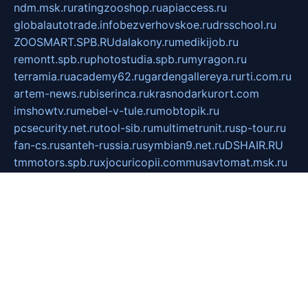
ndm.msk.ru
ratingzooshop.ru
apiaccess.ru
globalautotrade.info
bezverhovskoe.ru
drsschool.ru
ZOOSMART.SPB.RU
dalakony.ru
medikijob.ru
remontt.spb.ru
photostudia.spb.ru
myragon.ru
terramia.ru
academy62.ru
gardengallereya.ru
rti.com.ru
artem-news.ru
biserinca.ru
krasnodarkurort.com
imshowtv.ru
mebel-v-tule.ru
mobtopik.ru
pcsecurity.net.ru
tool-sib.ru
multimetrunit.ru
sp-tour.ru
fan-cs.ru
santeh-russia.ru
symbian9.net.ru
DSHAIR.RU
tmmotors.spb.ru
xjocuricopii.com
musavtomat.msk.ru
obustrojdom.ru
sovetcik.ru
ybaranovskaya.ru
ppknews.ru
cult-alshei.ru
JAPANRUSSIA.RU
proekciyamebel.ru
imper-finans.ru
rim.org.ru
glamourai.ru
brassminus.ru
zabor-pro.ru
ftn.pp.ru
dorogoe58.ru
laimengpacker.ru
kuzova-zapchasti.ru
sageerp.ru
taxodrom.ru
dsrazvitie.ru
hardcity.net.ru
ratinghomegames.ru
topservice25.ru
gubernyan.ru
gtglasslined.ru
ii4.ru
tssport.spb.ru
andorra24.com