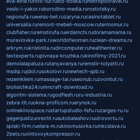
eva-elfie.ru
foto-tur.ru
biz-doska.ru
metropoltravel.ru
veslo-i-yakor.ru
borodino-media.ru
rostotsky.ru
regionufa.ru
weiss-bet.ru
zaryna.ru
casinotablet.ru
universalia.ru
remont-mebeli-moscow.ru
termomur.ru
clubfisher.ru
remstirufa.ru
erdamchi.ru
doramamama.ru
muraviovka-park.ru
worldofwoman.ru
clean-dreams.ru
arkrym.ru
kristinita.ru
dircomputer.ru
healthenter.ru
textexperts.ru
pivnaya-kruzhka.ru
kinofilmy-2021.ru
demolalapaluza.ru
tanyavanya.ru
remstir-tolyatti.ru
msdip.ru
jdol.ru
sokolovr.ru
newtech-spb.ru
rezemkleim.ru
massage-tai.ru
seonub.ru
zvonitut.ru
biolisichka24.ru
mncraft-download.ru
algoritm-sistema.ru
godflesh.ru
ru-industria.ru
zebra-tlt.ru
okna-proficom.ru
erynok.ru
onlinekinospace.ru
startupstudio-fefu.ru
zarges-ru.ru
gegenjustizunrecht.ru
autobalashov.ru
utrovortu.ru
spiski-firm.ru
elara-m.ru
kinomusorka.ru
mkcslava.ru
2bets.ru
vintovoykompressor.ru