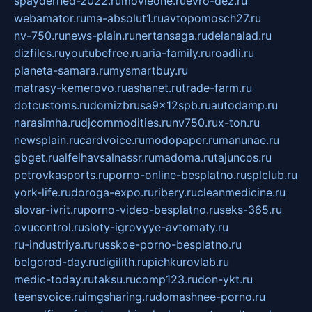
spayderhed-2022.ru
movieone.ru
evro-dez.ru
webamator.ru
ma-absolut1.ru
avtopomosch27.ru
nv-750.ru
news-plain.ru
nertansaga.ru
delanalad.ru
dizfiles.ru
youtubefree.ru
aria-family.ru
roadli.ru
planeta-samara.ru
mysmartbuy.ru
matrasy-kemerovo.ru
ashanet.ru
trade-farm.ru
dotcustoms.ru
domizbrusa9x12spb.ru
autodamp.ru
narasimha.ru
djcommodities.ru
nv750.ru
x-ton.ru
newsplain.ru
cardvoice.ru
modopaper.ru
manunae.ru
gbget.ru
alfeihavsalnassr.ru
madoma.ru
tajuncos.ru
petrovkasports.ru
porno-online-besplatno.ru
splclub.ru
york-life.ru
doroga-expo.ru
ribery.ru
cleanmedicine.ru
slovar-ivrit.ru
porno-video-besplatno.ru
seks-365.ru
ovucontrol.ru
sloty-igrovyye-avtomaty.ru
ru-industriya.ru
russkoe-porno-besplatno.ru
belgorod-day.ru
digilith.ru
pichkurovlab.ru
medic-today.ru
taksu.ru
comp123.ru
don-ykt.ru
teensvoice.ru
imgsharing.ru
domashnee-porno.ru