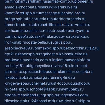
birminghamvsfulham.ru
sarmat-komp.ru
pioneeri.ru
amadis-chocolate.ru
shkurki-karakulya.ru
kanotiforet.spb.ru
tutmassage.ru
ecolog.org.ru
praga.spb.ru
falcorussia.ru
autodoctorservis.ru
kamertondom.spb.ru
net-life.net.ru
avto-vozim.ru
sakhcamera.ru
alliance-electro.spb.ru
stroyavt.ru
controlweb1.ru
tdsak74.ru
kinzozo-ru.ru
kvotka.ru
iron-snab.ru
costa-bella.ru
eugrus.pp.ru
associaciya39.ru
primexpo.spb.ru
bezmorchin.ru
ia2.ru
cpt21.ru
ispecspb.ru
regahost.ru
kolosok-elita.ru
tae-kwon.ru
consrio.com.ru
insiam.ru
avegainfo.ru
archery161.ru
bigencyclica.ru
vlast16.ru
korru.net
sarmiento.spb.su
extelopedia.ru
lammin-suo.spb.ru
iskatour.spb.ru
snpi.org.ru
running-line.ru
krygeva-spa.ru
chel.net.ru
rust-loco.ru
dugshop.ru
hl-beta.spb.ru
school494.spb.ru
mymubaby.ru
epoha-metalband.ru
ngr.spb.ru
rusgosnews.com
dieselvostok.ru
24hostel.msk.ru
w-dev.ru
f-ship.ru