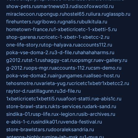
show-pets.ru
smartnews03.ru
discofoxworld.ru
miraclecoon.ru
pongup.ru
hostel65.ru
liura.ru
glasspb.ru
firehunters.ru
gribowo.ru
gnalis.ru
bulkitula.ru
hometown-france.ru
1-xbeticricetc-1-xbetti-5.ru
shop-garena.ru
cricetc-1-xbetr-1-xbetcc-2.ru
one-life-story.ru
top-halyava.ru
accounts112.ru
poka-vse-doma-2.ru
3-d-file.ru
hahahaharms.ru
g2012.ru
tst-1.ru
shaggy-cat.ru
opsmgr.ru
ev-gallery.ru
g-2012.ru
ops-mgr.ru
accounts-112.ru
csm-demo.ru
poka-vse-doma2.ru
airgungames.ru
allseo-host.ru
tehosmotre.ru
varieta-yug.ru
cricetc1xbetr1xbetcc2.ru
raytor-d.ru
atillagunn.ru
3d-file.ru
1xbeticricetc1xbetti5.ru
uafoot-statti.ru
e-abis1c.ru
store-brawl-stars.ru
kts-services.ru
dark-sand.ru
sindika-01.ru
sp-life.ru
x-legion.ru
sib-archives.ru
e-abis-1-c.ru
sindika01.ru
venda-festival.ru
store-brawlstars.ru
dooraleksandria.ru
antenna-highly.ru
mine-lab-msk.ru
1-mus.ru