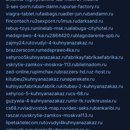
3-sex-porn.ru
ban-damn.ru
purse-factory.ru
viagra-tablet.ru
fasbags.ru
adler-jun.ru
bandamn.ru
fincontech.ru
3sexporn.ru
1mus.ru
darksand.ru
rebus-toys.ru
minelab-msk.ru
alabuga-cityhotel.ru
medsprawo-4-ka.ru
2864420.ru
blagodarenie-spb.ru
zajmy24.ru
tovudyi-4-kuhnyanazakaz.ru
brazzerscom.ru
medsprawo4ka.ru
xehyroo5kuhnyanazakaz.ru
fabrikayfabrikaefabrika.ru
vskrytie-zamkov-moskva-113.ru
biletnadom.ru
zed-online.ru
pimchax.ru
brazzers-hd.ru
z-host.ru
kitubeu2kuhnyanazakaz.ru
naperekate.ru
kuhnyaofabrikaufabrik.ru
kitubeu-2-kuhnyanazakaz.ru
xehyroo-5-kuhnyanazakaz.ru
cs-68.ru
guzywia-4-kuhnyanazakaz.ru
mir-tk.ru
vlknrussia.ru
cs68.ru
vladivostok-map.ru
video-seks.ru
bankaribi.ru
raszar.ru
vskrytie-zamkov-moskva113.ru
lipetsktelecom.ru
tovudyi4kuhnyanazakaz.ru
seksuzb.ru
guzywia4kuhnyanazakaz.ru