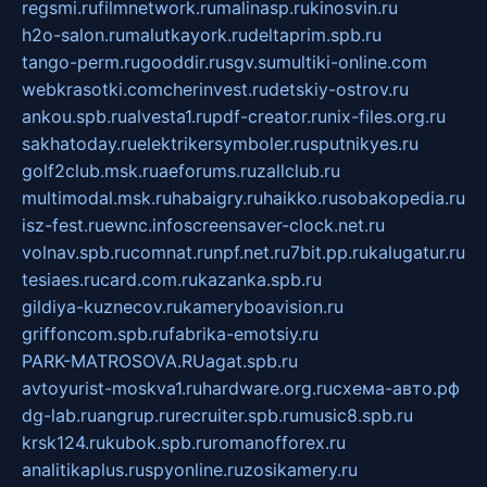
regsmi.ru
filmnetwork.ru
malinasp.ru
kinosvin.ru
h2o-salon.ru
malutkayork.ru
deltaprim.spb.ru
tango-perm.ru
gooddir.ru
sgv.su
multiki-online.com
webkrasotki.com
cherinvest.ru
detskiy-ostrov.ru
ankou.spb.ru
alvesta1.ru
pdf-creator.ru
nix-files.org.ru
sakhatoday.ru
elektrikersymboler.ru
sputnikyes.ru
golf2club.msk.ru
aeforums.ru
zallclub.ru
multimodal.msk.ru
habaigry.ru
haikko.ru
sobakopedia.ru
isz-fest.ru
ewnc.info
screensaver-clock.net.ru
volnav.spb.ru
comnat.ru
npf.net.ru
7bit.pp.ru
kalugatur.ru
tesiaes.ru
card.com.ru
kazanka.spb.ru
gildiya-kuznecov.ru
kameryboavision.ru
griffoncom.spb.ru
fabrika-emotsiy.ru
PARK-MATROSOVA.RU
agat.spb.ru
avtoyurist-moskva1.ru
hardware.org.ru
схема-авто.рф
dg-lab.ru
angrup.ru
recruiter.spb.ru
music8.spb.ru
krsk124.ru
kubok.spb.ru
romanofforex.ru
analitikaplus.ru
spyonline.ru
zosikamery.ru