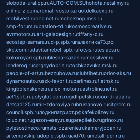
sloboda-ural.pp.ru
AUTO-COM.SU
hohota.net
alimy.ru
online-z.com
aromat-vostoka.ru
otdelkaexp.ru
mobilvest.ru
bbd.net.ru
mebelshop.msk.ru
smp-forum.ru
bastion-td.ru
kosmoscreative.ru
avrmotors.ru
art-galadesign.ru
tiffany-c.ru
ecostep-samara.ru
d-p.spb.ru
галактика73.рф
sko.com.ru
davitamebel-spb.ru
fotsis.ru
tesiaes.ru
kokoroyari.spb.ru
blesna-kazan.ru
mossilver.ru
lenderoq.ru
sergeydobrin.ru
tochkazvuka.msk.ru
people-of-art.ru
bezzubova.ru
clubtibet.ru
orior-aks.ru
dynamoauto.ru
szk-favorit.ru
carlines.ru
flatnsk.ru
kingbolenskaner.ru
alex-motor.ru
astroline.net.ru
act1.spb.ru
polyglot.com.ru
gidlipetsk.ru
ooo-driada.ru
detsad125.ru
mir-zdoroviya.ru
bruslanovo.ru
siterem.ru
council.spb.ru
лодкипатриот.рф
kafekolizey.ru
iclub.net.ru
gazon-easy.ru
sugarepilekb.ru
grinox.ru
pylesostineco.ru
msts-ozarenie.ru
kameryjooan.ru
artemovskij.ru
dopler.spb.ru
aid70.ru
metall-perm.ru