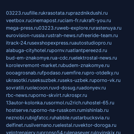
03223.ru
ufille.ru
krasotata.ru
prazdnikdushi.ru
veetbox.ru
cinemapost.ru
ciam-fr.ru
kraft-you.ru
mega-press.ru
03223.ru
web-explore.ru
rastenuya.ru
eurovision-russia.ru
strah-news.ru
freeride-team.ru
itrack-24.ru
sexshopexpress.ru
autostudiopro.ru
alabuga-cityhotel.ru
pornv.ru
atlantpereezd.ru
bud-em-znakomye.ru
a-cdc.ru
elektrostal-news.ru
korolevremont-market.ru
budem-znakomye.ru
oooagrosnab.ru
fpodaso.ru
emfire.ru
pro-otdelky.ru
ukrasotki.ru
seksuzbek.ru
seks-uzbek.ru
porno-vk.ru
sovratili.ru
olecoon.ru
vd-dosug.ru
adonyev.ru
rbc-news.ru
porno-skvirt.ru
krospr.ru
13autor-kolonka.ru
sormol.ru
2rich.ru
hostel-65.ru
hostserve.ru
porno-na-russkom.ru
mishinlab.ru
neznobi.ru
bigfatcc.ru
habble.ru
starbucksvia.ru
delfinet.ru
silvernano.ru
elestal.ru
vektor-doroga.ru
velotrenajery.ru
pronso54.ru
lenasever.ru
lovinskix.ru