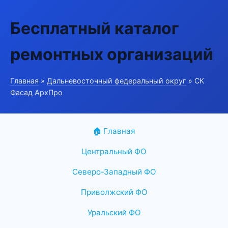
Бесплатный каталог
ремонтных организаций
Главная
»
Дальневосточный федеральный округ
» СК
Фасад АрхПро
🏠 Главная
Центральный ФО
Северо-Западный ФО
Приволжский ФО
Уральский ФО