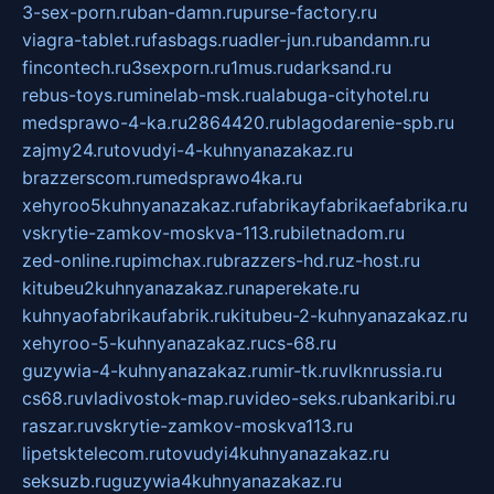
3-sex-porn.ru
ban-damn.ru
purse-factory.ru
viagra-tablet.ru
fasbags.ru
adler-jun.ru
bandamn.ru
fincontech.ru
3sexporn.ru
1mus.ru
darksand.ru
rebus-toys.ru
minelab-msk.ru
alabuga-cityhotel.ru
medsprawo-4-ka.ru
2864420.ru
blagodarenie-spb.ru
zajmy24.ru
tovudyi-4-kuhnyanazakaz.ru
brazzerscom.ru
medsprawo4ka.ru
xehyroo5kuhnyanazakaz.ru
fabrikayfabrikaefabrika.ru
vskrytie-zamkov-moskva-113.ru
biletnadom.ru
zed-online.ru
pimchax.ru
brazzers-hd.ru
z-host.ru
kitubeu2kuhnyanazakaz.ru
naperekate.ru
kuhnyaofabrikaufabrik.ru
kitubeu-2-kuhnyanazakaz.ru
xehyroo-5-kuhnyanazakaz.ru
cs-68.ru
guzywia-4-kuhnyanazakaz.ru
mir-tk.ru
vlknrussia.ru
cs68.ru
vladivostok-map.ru
video-seks.ru
bankaribi.ru
raszar.ru
vskrytie-zamkov-moskva113.ru
lipetsktelecom.ru
tovudyi4kuhnyanazakaz.ru
seksuzb.ru
guzywia4kuhnyanazakaz.ru