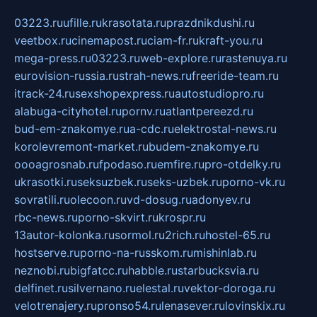
03223.ru
ufille.ru
krasotata.ru
prazdnikdushi.ru
veetbox.ru
cinemapost.ru
ciam-fr.ru
kraft-you.ru
mega-press.ru
03223.ru
web-explore.ru
rastenuya.ru
eurovision-russia.ru
strah-news.ru
freeride-team.ru
itrack-24.ru
sexshopexpress.ru
autostudiopro.ru
alabuga-cityhotel.ru
pornv.ru
atlantpereezd.ru
bud-em-znakomye.ru
a-cdc.ru
elektrostal-news.ru
korolevremont-market.ru
budem-znakomye.ru
oooagrosnab.ru
fpodaso.ru
emfire.ru
pro-otdelky.ru
ukrasotki.ru
seksuzbek.ru
seks-uzbek.ru
porno-vk.ru
sovratili.ru
olecoon.ru
vd-dosug.ru
adonyev.ru
rbc-news.ru
porno-skvirt.ru
krospr.ru
13autor-kolonka.ru
sormol.ru
2rich.ru
hostel-65.ru
hostserve.ru
porno-na-russkom.ru
mishinlab.ru
neznobi.ru
bigfatcc.ru
habble.ru
starbucksvia.ru
delfinet.ru
silvernano.ru
elestal.ru
vektor-doroga.ru
velotrenajery.ru
pronso54.ru
lenasever.ru
lovinskix.ru