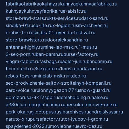
fabrikaofabrikaokuhny.ru
kuhnyaekuhnyaafabrika.ru
kuhnyaykuhnyayfabrika.ru
e-abis1c.ru
store-brawl-stars.ru
kts-services.ru
dark-sand.ru
sindika-01.ru
sp-life.ru
x-legion.ru
sib-archives.ru
e-abis-1-c.ru
sindika01.ru
venda-festival.ru
store-brawlstars.ru
dooraleksandria.ru
antenna-highly.ru
mine-lab-msk.ru
1-mus.ru
3-sex-porn.ru
ban-damn.ru
purse-factory.ru
viagra-tablet.ru
fasbags.ru
adler-jun.ru
bandamn.ru
fincontech.ru
3sexporn.ru
1mus.ru
darksand.ru
rebus-toys.ru
minelab-msk.ru
rtdco.ru
seo-prodvizhenie-sajtov-stroitelnyh-kompanij.ru
card-voice.ru
rulonnyygazon177.ru
snow-guard.ru
domizbrusa-9x12spb.ru
demaholding.ru
aalse.ru
a380club.ru
argentinamia.ru
perkoka.ru
movie-one.ru
perk-oka.ru
g-octopus.ru
sibarchives.ru
andreislyusar.ru
naruto-x.ru
pursefactory.ru
tor-lyubov-i-grom.ru
spayderhed-2022.ru
movieone.ru
evro-dez.ru