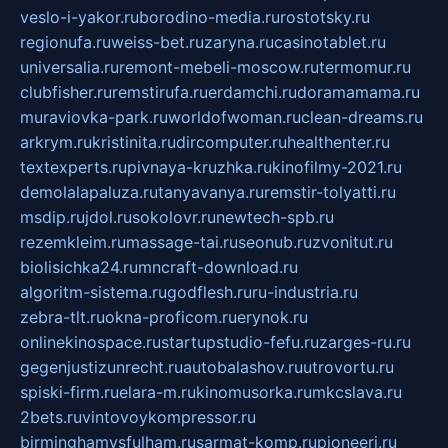
veslo-i-yakor.ru
borodino-media.ru
rostotsky.ru
regionufa.ru
weiss-bet.ru
zaryna.ru
casinotablet.ru
universalia.ru
remont-mebeli-moscow.ru
termomur.ru
clubfisher.ru
remstirufa.ru
erdamchi.ru
doramamama.ru
muraviovka-park.ru
worldofwoman.ru
clean-dreams.ru
arkrym.ru
kristinita.ru
dircomputer.ru
healthenter.ru
textexperts.ru
pivnaya-kruzhka.ru
kinofilmy-2021.ru
demolalapaluza.ru
tanyavanya.ru
remstir-tolyatti.ru
msdip.ru
jdol.ru
sokolovr.ru
newtech-spb.ru
rezemkleim.ru
massage-tai.ru
seonub.ru
zvonitut.ru
biolisichka24.ru
mncraft-download.ru
algoritm-sistema.ru
godflesh.ru
ru-industria.ru
zebra-tlt.ru
okna-proficom.ru
erynok.ru
onlinekinospace.ru
startupstudio-fefu.ru
zarges-ru.ru
gegenjustizunrecht.ru
autobalashov.ru
utrovortu.ru
spiski-firm.ru
elara-m.ru
kinomusorka.ru
mkcslava.ru
2bets.ru
vintovoykompressor.ru
birminghamvsfulham.ru
sarmat-komp.ru
pioneeri.ru