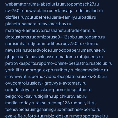
webamator.ru
ma-absolut1.ru
avtopomosch27.ru
nv-750.ru
news-plain.ru
nertansaga.ru
delanalad.ru
dizfiles.ru
youtubefree.ru
aria-family.ru
roadli.ru
planeta-samara.ru
mysmartbuy.ru
matrasy-kemerovo.ru
ashanet.ru
trade-farm.ru
dotcustoms.ru
domizbrusa9x12spb.ru
autodamp.ru
narasimha.ru
djcommodities.ru
nv750.ru
x-ton.ru
newsplain.ru
cardvoice.ru
modopaper.ru
manunae.ru
gbget.ru
alfeihavsalnassr.ru
madoma.ru
tajuncos.ru
petrovkasports.ru
porno-online-besplatno.ru
splclub.ru
york-life.ru
doroga-expo.ru
ribery.ru
cleanmedicine.ru
slovar-ivrit.ru
porno-video-besplatno.ru
seks-365.ru
ovucontrol.ru
sloty-igrovyye-avtomaty.ru
ru-industriya.ru
russkoe-porno-besplatno.ru
belgorod-day.ru
digilith.ru
pichkurovlab.ru
medic-today.ru
taksu.ru
comp123.ru
don-ykt.ru
teensvoice.ru
imgsharing.ru
domashnee-porno.ru
eva-elfie.ru
foto-tur.ru
biz-doska.ru
metropoltravel.ru