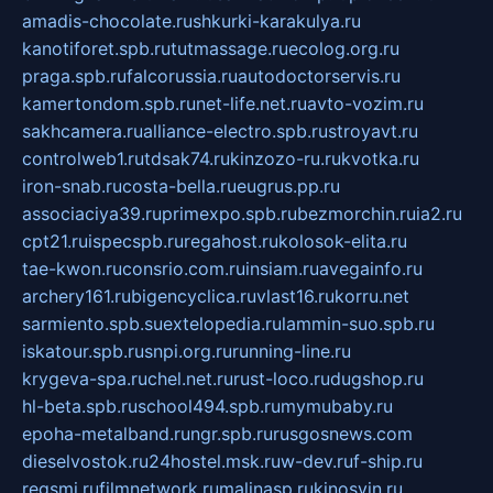
amadis-chocolate.ru
shkurki-karakulya.ru
kanotiforet.spb.ru
tutmassage.ru
ecolog.org.ru
praga.spb.ru
falcorussia.ru
autodoctorservis.ru
kamertondom.spb.ru
net-life.net.ru
avto-vozim.ru
sakhcamera.ru
alliance-electro.spb.ru
stroyavt.ru
controlweb1.ru
tdsak74.ru
kinzozo-ru.ru
kvotka.ru
iron-snab.ru
costa-bella.ru
eugrus.pp.ru
associaciya39.ru
primexpo.spb.ru
bezmorchin.ru
ia2.ru
cpt21.ru
ispecspb.ru
regahost.ru
kolosok-elita.ru
tae-kwon.ru
consrio.com.ru
insiam.ru
avegainfo.ru
archery161.ru
bigencyclica.ru
vlast16.ru
korru.net
sarmiento.spb.su
extelopedia.ru
lammin-suo.spb.ru
iskatour.spb.ru
snpi.org.ru
running-line.ru
krygeva-spa.ru
chel.net.ru
rust-loco.ru
dugshop.ru
hl-beta.spb.ru
school494.spb.ru
mymubaby.ru
epoha-metalband.ru
ngr.spb.ru
rusgosnews.com
dieselvostok.ru
24hostel.msk.ru
w-dev.ru
f-ship.ru
regsmi.ru
filmnetwork.ru
malinasp.ru
kinosvin.ru