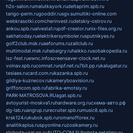
h2o-salon.ru
malutkayork.ru
deltaprim.spb.ru
tango-perm.ru
gooddir.ru
sgv.su
multiki-online.com
webkrasotki.com
cherinvest.ru
detskiy-ostrov.ru
ankou.spb.ru
alvesta1.ru
pdf-creator.ru
nix-files.org.ru
sakhatoday.ru
elektrikersymboler.ru
sputnikyes.ru
golf2club.msk.ru
aeforums.ru
zallclub.ru
multimodal.msk.ru
habaigry.ru
haikko.ru
sobakopedia.ru
isz-fest.ru
ewnc.info
screensaver-clock.net.ru
volnav.spb.ru
comnat.ru
npf.net.ru
7bit.pp.ru
kalugatur.ru
tesiaes.ru
card.com.ru
kazanka.spb.ru
gildiya-kuznecov.ru
kameryboavision.ru
griffoncom.spb.ru
fabrika-emotsiy.ru
PARK-MATROSOVA.RU
agat.spb.ru
avtoyurist-moskva1.ru
hardware.org.ru
схема-авто.рф
dg-lab.ru
angrup.ru
recruiter.spb.ru
music8.spb.ru
krsk124.ru
kubok.spb.ru
romanofforex.ru
analitikaplus.ru
spyonline.ru
zosikamery.ru
sloboda-ural.pp.ru
AUTO-COM.SU
hohota.net
alimy.ru