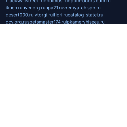
blackwallstreet.ru
oboimos.ru
optim-doors.com.ru
ikuch.ru
nycr.org.ru
npa21.ru
vremya-ch.spb.ru
desert000.ru
ivtorgi.ru
ifiori.ru
catalog-statei.ru
dcv.org.ru
spetsmaster174.ru
ipkameryhiseeu.ru
dum26.ru
ruspol.spb.ru
fr-opendp.ru
kam-solnyshko.ru
cheyenne-arapaho.ru
sevzapmetal.spb.ru
ted-lapidus.spb.ru
parasite-eliminator.ru
sigma-complete.ru
modernworld.ru
dama-moda.ru
eholot-group.ru
sk-nvkz.ru
DRONGOLD.RU
democratia2.ru
i-farmer.ru
mass-sport.org
jablonex.spb.ru
bookmess.ru
linkword.ru
refineua.com.ru
cs-spec.net.ru
altay-mebel.ru
DNK-THEATRE.RU
mechaniks.spb.ru
ipcamtechage.ru
skosta.ru
a-sun.ru
stroy-ldsp.ru
snowlands.org.ru
childrensshoes.ru
mrlizzy.ru
mebelsofiakrd.ru
bulizhenko.ru
rumantick.net.ru
mtszerno.ru
daily-fishing.ru
glushiteli-v-spb.ru
megasat.org.ru
localization.net.ru
flyingfish.pp.ru
ds5teremok.ru