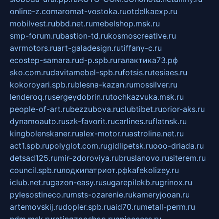
online-z.com
aromat-vostoka.ru
otdelkaexp.ru
mobilvest.ru
bbd.net.ru
mebelshop.msk.ru
smp-forum.ru
bastion-td.ru
kosmoscreative.ru
avrmotors.ru
art-galadesign.ru
tiffany-c.ru
ecostep-samara.ru
d-p.spb.ru
галактика73.рф
sko.com.ru
davitamebel-spb.ru
fotsis.ru
tesiaes.ru
kokoroyari.spb.ru
blesna-kazan.ru
mossilver.ru
lenderoq.ru
sergeydobrin.ru
tochkazvuka.msk.ru
people-of-art.ru
bezzubova.ru
clubtibet.ru
orior-aks.ru
dynamoauto.ru
szk-favorit.ru
carlines.ru
flatnsk.ru
kingbolenskaner.ru
alex-motor.ru
astroline.net.ru
act1.spb.ru
polyglot.com.ru
gidlipetsk.ru
ooo-driada.ru
detsad125.ru
mir-zdoroviya.ru
bruslanovo.ru
siterem.ru
council.spb.ru
лодкипатриот.рф
kafekolizey.ru
iclub.net.ru
gazon-easy.ru
sugarepilekb.ru
grinox.ru
pylesostineco.ru
msts-ozarenie.ru
kameryjooan.ru
artemovskij.ru
dopler.spb.ru
aid70.ru
metall-perm.ru