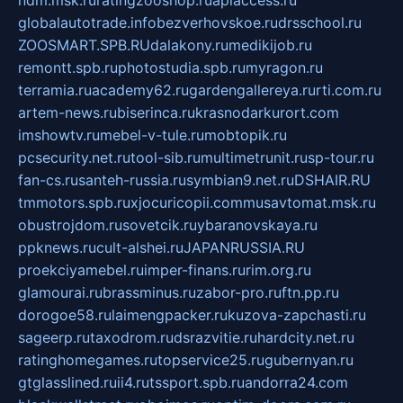
ndm.msk.ru
ratingzooshop.ru
apiaccess.ru
globalautotrade.info
bezverhovskoe.ru
drsschool.ru
ZOOSMART.SPB.RU
dalakony.ru
medikijob.ru
remontt.spb.ru
photostudia.spb.ru
myragon.ru
terramia.ru
academy62.ru
gardengallereya.ru
rti.com.ru
artem-news.ru
biserinca.ru
krasnodarkurort.com
imshowtv.ru
mebel-v-tule.ru
mobtopik.ru
pcsecurity.net.ru
tool-sib.ru
multimetrunit.ru
sp-tour.ru
fan-cs.ru
santeh-russia.ru
symbian9.net.ru
DSHAIR.RU
tmmotors.spb.ru
xjocuricopii.com
musavtomat.msk.ru
obustrojdom.ru
sovetcik.ru
ybaranovskaya.ru
ppknews.ru
cult-alshei.ru
JAPANRUSSIA.RU
proekciyamebel.ru
imper-finans.ru
rim.org.ru
glamourai.ru
brassminus.ru
zabor-pro.ru
ftn.pp.ru
dorogoe58.ru
laimengpacker.ru
kuzova-zapchasti.ru
sageerp.ru
taxodrom.ru
dsrazvitie.ru
hardcity.net.ru
ratinghomegames.ru
topservice25.ru
gubernyan.ru
gtglasslined.ru
ii4.ru
tssport.spb.ru
andorra24.com