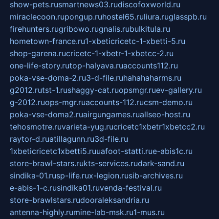
show-pets.ru
smartnews03.ru
discofoxworld.ru
miraclecoon.ru
pongup.ru
hostel65.ru
liura.ru
glasspb.ru
firehunters.ru
gribowo.ru
gnalis.ru
bulkitula.ru
hometown-france.ru
1-xbeticricetc-1-xbetti-5.ru
shop-garena.ru
cricetc-1-xbetr-1-xbetcc-2.ru
one-life-story.ru
top-halyava.ru
accounts112.ru
poka-vse-doma-2.ru
3-d-file.ru
hahahaharms.ru
g2012.ru
tst-1.ru
shaggy-cat.ru
opsmgr.ru
ev-gallery.ru
g-2012.ru
ops-mgr.ru
accounts-112.ru
csm-demo.ru
poka-vse-doma2.ru
airgungames.ru
allseo-host.ru
tehosmotre.ru
varieta-yug.ru
cricetc1xbetr1xbetcc2.ru
raytor-d.ru
atillagunn.ru
3d-file.ru
1xbeticricetc1xbetti5.ru
uafoot-statti.ru
e-abis1c.ru
store-brawl-stars.ru
kts-services.ru
dark-sand.ru
sindika-01.ru
sp-life.ru
x-legion.ru
sib-archives.ru
e-abis-1-c.ru
sindika01.ru
venda-festival.ru
store-brawlstars.ru
dooraleksandria.ru
antenna-highly.ru
mine-lab-msk.ru
1-mus.ru