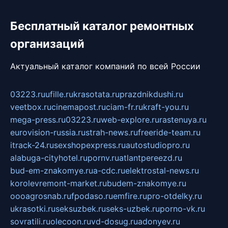
Бесплатный каталог ремонтных
организаций
Актуальный каталог компаний по всей России
03223.ru
ufille.ru
krasotata.ru
prazdnikdushi.ru
veetbox.ru
cinemapost.ru
ciam-fr.ru
kraft-you.ru
mega-press.ru
03223.ru
web-explore.ru
rastenuya.ru
eurovision-russia.ru
strah-news.ru
freeride-team.ru
itrack-24.ru
sexshopexpress.ru
autostudiopro.ru
alabuga-cityhotel.ru
pornv.ru
atlantpereezd.ru
bud-em-znakomye.ru
a-cdc.ru
elektrostal-news.ru
korolevremont-market.ru
budem-znakomye.ru
oooagrosnab.ru
fpodaso.ru
emfire.ru
pro-otdelky.ru
ukrasotki.ru
seksuzbek.ru
seks-uzbek.ru
porno-vk.ru
sovratili.ru
olecoon.ru
vd-dosug.ru
adonyev.ru