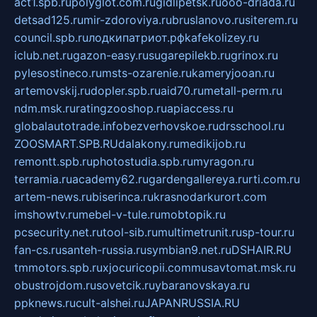
act1.spb.ru
polyglot.com.ru
gidlipetsk.ru
ooo-driada.ru
detsad125.ru
mir-zdoroviya.ru
bruslanovo.ru
siterem.ru
council.spb.ru
лодкипатриот.рф
kafekolizey.ru
iclub.net.ru
gazon-easy.ru
sugarepilekb.ru
grinox.ru
pylesostineco.ru
msts-ozarenie.ru
kameryjooan.ru
artemovskij.ru
dopler.spb.ru
aid70.ru
metall-perm.ru
ndm.msk.ru
ratingzooshop.ru
apiaccess.ru
globalautotrade.info
bezverhovskoe.ru
drsschool.ru
ZOOSMART.SPB.RU
dalakony.ru
medikijob.ru
remontt.spb.ru
photostudia.spb.ru
myragon.ru
terramia.ru
academy62.ru
gardengallereya.ru
rti.com.ru
artem-news.ru
biserinca.ru
krasnodarkurort.com
imshowtv.ru
mebel-v-tule.ru
mobtopik.ru
pcsecurity.net.ru
tool-sib.ru
multimetrunit.ru
sp-tour.ru
fan-cs.ru
santeh-russia.ru
symbian9.net.ru
DSHAIR.RU
tmmotors.spb.ru
xjocuricopii.com
musavtomat.msk.ru
obustrojdom.ru
sovetcik.ru
ybaranovskaya.ru
ppknews.ru
cult-alshei.ru
JAPANRUSSIA.RU