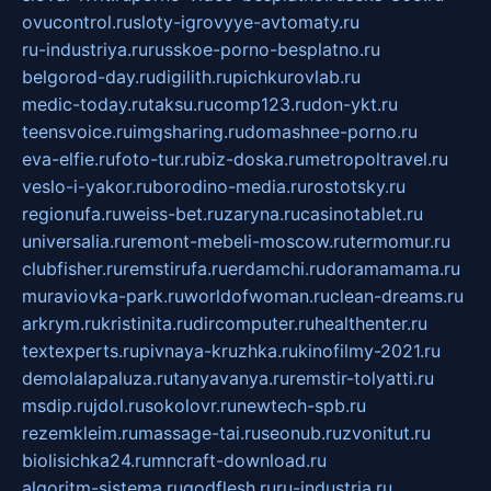
ovucontrol.ru
sloty-igrovyye-avtomaty.ru
ru-industriya.ru
russkoe-porno-besplatno.ru
belgorod-day.ru
digilith.ru
pichkurovlab.ru
medic-today.ru
taksu.ru
comp123.ru
don-ykt.ru
teensvoice.ru
imgsharing.ru
domashnee-porno.ru
eva-elfie.ru
foto-tur.ru
biz-doska.ru
metropoltravel.ru
veslo-i-yakor.ru
borodino-media.ru
rostotsky.ru
regionufa.ru
weiss-bet.ru
zaryna.ru
casinotablet.ru
universalia.ru
remont-mebeli-moscow.ru
termomur.ru
clubfisher.ru
remstirufa.ru
erdamchi.ru
doramamama.ru
muraviovka-park.ru
worldofwoman.ru
clean-dreams.ru
arkrym.ru
kristinita.ru
dircomputer.ru
healthenter.ru
textexperts.ru
pivnaya-kruzhka.ru
kinofilmy-2021.ru
demolalapaluza.ru
tanyavanya.ru
remstir-tolyatti.ru
msdip.ru
jdol.ru
sokolovr.ru
newtech-spb.ru
rezemkleim.ru
massage-tai.ru
seonub.ru
zvonitut.ru
biolisichka24.ru
mncraft-download.ru
algoritm-sistema.ru
godflesh.ru
ru-industria.ru