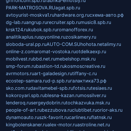
griffoncom.spb.ru
fabrika-emotsiy.ru
PARK-MATROSOVA.RU
agat.spb.ru
avtoyurist-moskva1.ru
hardware.org.ru
схема-авто.рф
dg-lab.ru
angrup.ru
recruiter.spb.ru
music8.spb.ru
krsk124.ru
kubok.spb.ru
romanofforex.ru
analitikaplus.ru
spyonline.ru
zosikamery.ru
sloboda-ural.pp.ru
AUTO-COM.SU
hohota.net
alimy.ru
online-z.com
aromat-vostoka.ru
otdelkaexp.ru
mobilvest.ru
bbd.net.ru
mebelshop.msk.ru
smp-forum.ru
bastion-td.ru
kosmoscreative.ru
avrmotors.ru
art-galadesign.ru
tiffany-c.ru
ecostep-samara.ru
d-p.spb.ru
галактика73.рф
sko.com.ru
davitamebel-spb.ru
fotsis.ru
tesiaes.ru
kokoroyari.spb.ru
blesna-kazan.ru
mossilver.ru
lenderoq.ru
sergeydobrin.ru
tochkazvuka.msk.ru
people-of-art.ru
bezzubova.ru
clubtibet.ru
orior-aks.ru
dynamoauto.ru
szk-favorit.ru
carlines.ru
flatnsk.ru
kingbolenskaner.ru
alex-motor.ru
astroline.net.ru