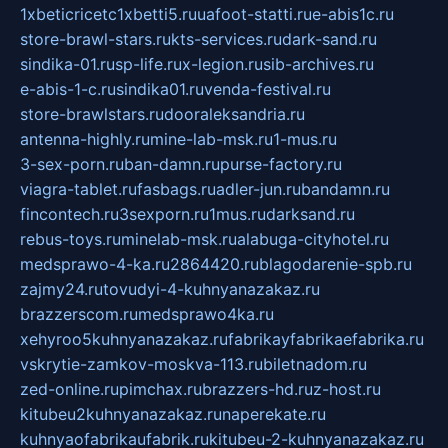
1xbeticricetc1xbetti5.ru
uafoot-statti.ru
e-abis1c.ru
store-brawl-stars.ru
kts-services.ru
dark-sand.ru
sindika-01.ru
sp-life.ru
x-legion.ru
sib-archives.ru
e-abis-1-c.ru
sindika01.ru
venda-festival.ru
store-brawlstars.ru
dooraleksandria.ru
antenna-highly.ru
mine-lab-msk.ru
1-mus.ru
3-sex-porn.ru
ban-damn.ru
purse-factory.ru
viagra-tablet.ru
fasbags.ru
adler-jun.ru
bandamn.ru
fincontech.ru
3sexporn.ru
1mus.ru
darksand.ru
rebus-toys.ru
minelab-msk.ru
alabuga-cityhotel.ru
medsprawo-4-ka.ru
2864420.ru
blagodarenie-spb.ru
zajmy24.ru
tovudyi-4-kuhnyanazakaz.ru
brazzerscom.ru
medsprawo4ka.ru
xehyroo5kuhnyanazakaz.ru
fabrikayfabrikaefabrika.ru
vskrytie-zamkov-moskva-113.ru
biletnadom.ru
zed-online.ru
pimchax.ru
brazzers-hd.ru
z-host.ru
kitubeu2kuhnyanazakaz.ru
naperekate.ru
kuhnyaofabrikaufabrik.ru
kitubeu-2-kuhnyanazakaz.ru