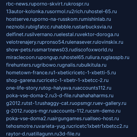
rbc-news.ru
porno-skvirt.ru
krospr.ru
13autor-kolonka.ru
sormol.ru
2rich.ru
hostel-65.ru
hostserve.ru
porno-na-russkom.ru
mishinlab.ru
neznobi.ru
bigfatcc.ru
habble.ru
starbucksvia.ru
delfinet.ru
silvernano.ru
elestal.ru
vektor-doroga.ru
velotrenajery.ru
pronso54.ru
lenasever.ru
lovinskix.ru
show-pets.ru
smartnews03.ru
discofoxworld.ru
miraclecoon.ru
pongup.ru
hostel65.ru
liura.ru
glasspb.ru
firehunters.ru
gribowo.ru
gnalis.ru
bulkitula.ru
hometown-france.ru
1-xbeticricetc-1-xbetti-5.ru
shop-garena.ru
cricetc-1-xbetr-1-xbetcc-2.ru
one-life-story.ru
top-halyava.ru
accounts112.ru
poka-vse-doma-2.ru
3-d-file.ru
hahahaharms.ru
g2012.ru
tst-1.ru
shaggy-cat.ru
opsmgr.ru
ev-gallery.ru
g-2012.ru
ops-mgr.ru
accounts-112.ru
csm-demo.ru
poka-vse-doma2.ru
airgungames.ru
allseo-host.ru
tehosmotre.ru
varieta-yug.ru
cricetc1xbetr1xbetcc2.ru
raytor-d.ru
atillagunn.ru
3d-file.ru