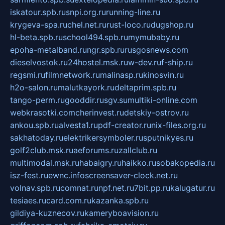
iskatour.spb.ru
snpi.org.ru
running-line.ru
krygeva-spa.ru
chel.net.ru
rust-loco.ru
dugshop.ru
hl-beta.spb.ru
school494.spb.ru
mymubaby.ru
epoha-metalband.ru
ngr.spb.ru
rusgosnews.com
dieselvostok.ru
24hostel.msk.ru
w-dev.ru
f-ship.ru
regsmi.ru
filmnetwork.ru
malinasp.ru
kinosvin.ru
h2o-salon.ru
malutkayork.ru
deltaprim.spb.ru
tango-perm.ru
gooddir.ru
sgv.su
multiki-online.com
webkrasotki.com
cherinvest.ru
detskiy-ostrov.ru
ankou.spb.ru
alvesta1.ru
pdf-creator.ru
nix-files.org.ru
sakhatoday.ru
elektrikersymboler.ru
sputnikyes.ru
golf2club.msk.ru
aeforums.ru
zallclub.ru
multimodal.msk.ru
habaigry.ru
haikko.ru
sobakopedia.ru
isz-fest.ru
ewnc.info
screensaver-clock.net.ru
volnav.spb.ru
comnat.ru
npf.net.ru
7bit.pp.ru
kalugatur.ru
tesiaes.ru
card.com.ru
kazanka.spb.ru
gildiya-kuznecov.ru
kameryboavision.ru