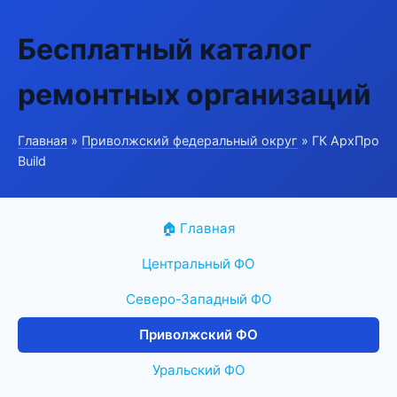
Бесплатный каталог
ремонтных организаций
Главная
»
Приволжский федеральный округ
» ГК АрхПро
Build
🏠 Главная
Центральный ФО
Северо-Западный ФО
Приволжский ФО
Уральский ФО