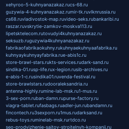
xehyroo-5-kuhnyanazakaz.ru
cs-68.ru
guzywia-4-kuhnyanazakaz.ru
mir-tk.ru
vlknrussia.ru
cs68.ru
vladivostok-map.ru
video-seks.ru
bankaribi.ru
raszar.ru
vskrytie-zamkov-moskva113.ru
lipetsktelecom.ru
tovudyi4kuhnyanazakaz.ru
seksuzb.ru
guzywia4kuhnyanazakaz.ru
fabrikaofabrikaokuhny.ru
kuhnyaekuhnyaafabrika.ru
kuhnyaykuhnyayfabrika.ru
e-abis1c.ru
store-brawl-stars.ru
kts-services.ru
dark-sand.ru
sindika-01.ru
sp-life.ru
x-legion.ru
sib-archives.ru
e-abis-1-c.ru
sindika01.ru
venda-festival.ru
store-brawlstars.ru
dooraleksandria.ru
antenna-highly.ru
mine-lab-msk.ru
1-mus.ru
3-sex-porn.ru
ban-damn.ru
purse-factory.ru
viagra-tablet.ru
fasbags.ru
adler-jun.ru
bandamn.ru
fincontech.ru
3sexporn.ru
1mus.ru
darksand.ru
rebus-toys.ru
minelab-msk.ru
rtdco.ru
seo-prodvizhenie-sajtov-stroitelnyh-kompanij.ru