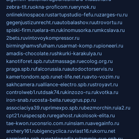
zebra-tlt.ru
okna-proficom.ru
erynok.ru
onlinekinospace.ru
startupstudio-fefu.ru
zarges-ru.ru
gegenjustizunrecht.ru
autobalashov.ru
utrovortu.ru
spiski-firm.ru
elara-m.ru
kinomusorka.ru
mkcslava.ru
2bets.ru
vintovoykompressor.ru
birminghamvsfulham.ru
sarmat-komp.ru
pioneeri.ru
amadis-chocolate.ru
shkurki-karakulya.ru
kanotiforet.spb.ru
tutmassage.ru
ecolog.org.ru
praga.spb.ru
falcorussia.ru
autodoctorservis.ru
kamertondom.spb.ru
net-life.net.ru
avto-vozim.ru
sakhcamera.ru
alliance-electro.spb.ru
stroyavt.ru
controlweb1.ru
tdsak74.ru
kinzozo-ru.ru
kvotka.ru
iron-snab.ru
costa-bella.ru
eugrus.pp.ru
associaciya39.ru
primexpo.spb.ru
bezmorchin.ru
ia2.ru
cpt21.ru
ispecspb.ru
regahost.ru
kolosok-elita.ru
tae-kwon.ru
consrio.com.ru
insiam.ru
avegainfo.ru
archery161.ru
bigencyclica.ru
vlast16.ru
korru.net
sarmiento.spb.su
extelopedia.ru
lammin-suo.spb.ru