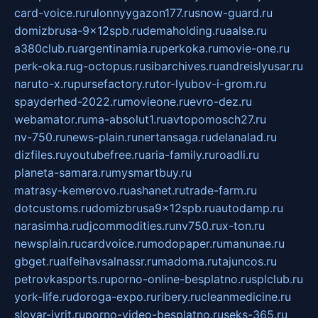
card-voice.ru
rulonnyygazon177.ru
snow-guard.ru
domizbrusa-9x12spb.ru
demaholding.ru
aalse.ru
a380club.ru
argentinamia.ru
perkoka.ru
movie-one.ru
perk-oka.ru
g-octopus.ru
sibarchives.ru
andreislyusar.ru
naruto-x.ru
pursefactory.ru
tor-lyubov-i-grom.ru
spayderhed-2022.ru
movieone.ru
evro-dez.ru
webamator.ru
ma-absolut1.ru
avtopomosch27.ru
nv-750.ru
news-plain.ru
nertansaga.ru
delanalad.ru
dizfiles.ru
youtubefree.ru
aria-family.ru
roadli.ru
planeta-samara.ru
mysmartbuy.ru
matrasy-kemerovo.ru
ashanet.ru
trade-farm.ru
dotcustoms.ru
domizbrusa9x12spb.ru
autodamp.ru
narasimha.ru
djcommodities.ru
nv750.ru
x-ton.ru
newsplain.ru
cardvoice.ru
modopaper.ru
manunae.ru
gbget.ru
alfeihavsalnassr.ru
madoma.ru
tajuncos.ru
petrovkasports.ru
porno-online-besplatno.ru
splclub.ru
york-life.ru
doroga-expo.ru
ribery.ru
cleanmedicine.ru
slovar-ivrit.ru
porno-video-besplatno.ru
seks-365.ru