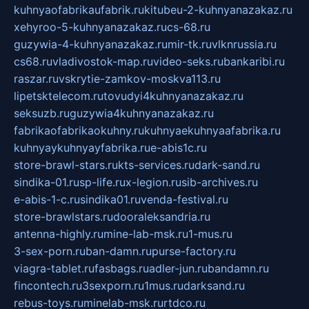
kuhnyaofabrikaufabrik.ru
kitubeu-2-kuhnyanazakaz.ru
xehyroo-5-kuhnyanazakaz.ru
cs-68.ru
guzywia-4-kuhnyanazakaz.ru
mir-tk.ru
vlknrussia.ru
cs68.ru
vladivostok-map.ru
video-seks.ru
bankaribi.ru
raszar.ru
vskrytie-zamkov-moskva113.ru
lipetsktelecom.ru
tovudyi4kuhnyanazakaz.ru
seksuzb.ru
guzywia4kuhnyanazakaz.ru
fabrikaofabrikaokuhny.ru
kuhnyaekuhnyaafabrika.ru
kuhnyaykuhnyayfabrika.ru
e-abis1c.ru
store-brawl-stars.ru
kts-services.ru
dark-sand.ru
sindika-01.ru
sp-life.ru
x-legion.ru
sib-archives.ru
e-abis-1-c.ru
sindika01.ru
venda-festival.ru
store-brawlstars.ru
dooraleksandria.ru
antenna-highly.ru
mine-lab-msk.ru
1-mus.ru
3-sex-porn.ru
ban-damn.ru
purse-factory.ru
viagra-tablet.ru
fasbags.ru
adler-jun.ru
bandamn.ru
fincontech.ru
3sexporn.ru
1mus.ru
darksand.ru
rebus-toys.ru
minelab-msk.ru
rtdco.ru