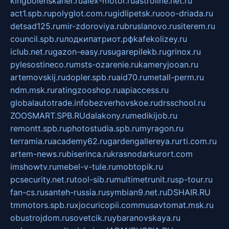
kingbolenskaner.ru
alex-motor.ru
astroline.net.ru
act1.spb.ru
polyglot.com.ru
gidlipetsk.ru
ooo-driada.ru
detsad125.ru
mir-zdoroviya.ru
bruslanovo.ru
siterem.ru
council.spb.ru
лодкипатриот.рф
kafekolizey.ru
iclub.net.ru
gazon-easy.ru
sugarepilekb.ru
grinox.ru
pylesostineco.ru
msts-ozarenie.ru
kameryjooan.ru
artemovskij.ru
dopler.spb.ru
aid70.ru
metall-perm.ru
ndm.msk.ru
ratingzooshop.ru
apiaccess.ru
globalautotrade.info
bezverhovskoe.ru
drsschool.ru
ZOOSMART.SPB.RU
dalakony.ru
medikijob.ru
remontt.spb.ru
photostudia.spb.ru
myragon.ru
terramia.ru
academy62.ru
gardengallereya.ru
rti.com.ru
artem-news.ru
biserinca.ru
krasnodarkurort.com
imshowtv.ru
mebel-v-tule.ru
mobtopik.ru
pcsecurity.net.ru
tool-sib.ru
multimetrunit.ru
sp-tour.ru
fan-cs.ru
santeh-russia.ru
symbian9.net.ru
DSHAIR.RU
tmmotors.spb.ru
xjocuricopii.com
musavtomat.msk.ru
obustrojdom.ru
sovetcik.ru
ybaranovskaya.ru