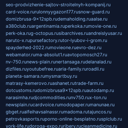
seo-prodvizhenie-sajtov-stroitelnyh-kompanij.ru
card-voice.ru
rulonnyygazon177.ru
snow-guard.ru
domizbrusa-9x12spb.ru
demaholding.ru
aalse.ru
a380club.ru
argentinamia.ru
perkoka.ru
movie-one.ru
perk-oka.ru
g-octopus.ru
sibarchives.ru
andreislyusar.ru
naruto-x.ru
pursefactory.ru
tor-lyubov-i-grom.ru
spayderhed-2022.ru
movieone.ru
evro-dez.ru
webamator.ru
ma-absolut1.ru
avtopomosch27.ru
nv-750.ru
news-plain.ru
nertansaga.ru
delanalad.ru
dizfiles.ru
youtubefree.ru
aria-family.ru
roadli.ru
planeta-samara.ru
mysmartbuy.ru
matrasy-kemerovo.ru
ashanet.ru
trade-farm.ru
dotcustoms.ru
domizbrusa9x12spb.ru
autodamp.ru
narasimha.ru
djcommodities.ru
nv750.ru
x-ton.ru
newsplain.ru
cardvoice.ru
modopaper.ru
manunae.ru
gbget.ru
alfeihavsalnassr.ru
madoma.ru
tajuncos.ru
petrovkasports.ru
porno-online-besplatno.ru
splclub.ru
york-life.ru
doroga-expo.ru
ribery.ru
cleanmedicine.ru