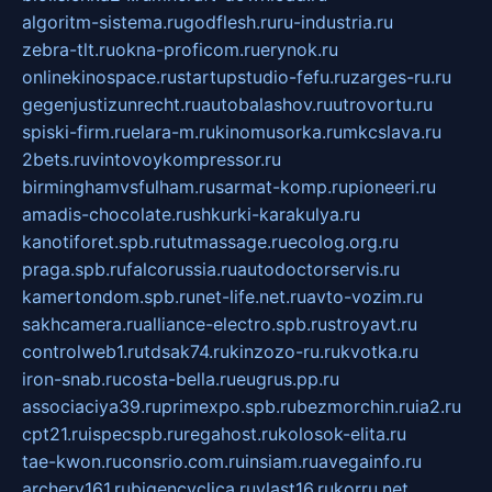
algoritm-sistema.ru
godflesh.ru
ru-industria.ru
zebra-tlt.ru
okna-proficom.ru
erynok.ru
onlinekinospace.ru
startupstudio-fefu.ru
zarges-ru.ru
gegenjustizunrecht.ru
autobalashov.ru
utrovortu.ru
spiski-firm.ru
elara-m.ru
kinomusorka.ru
mkcslava.ru
2bets.ru
vintovoykompressor.ru
birminghamvsfulham.ru
sarmat-komp.ru
pioneeri.ru
amadis-chocolate.ru
shkurki-karakulya.ru
kanotiforet.spb.ru
tutmassage.ru
ecolog.org.ru
praga.spb.ru
falcorussia.ru
autodoctorservis.ru
kamertondom.spb.ru
net-life.net.ru
avto-vozim.ru
sakhcamera.ru
alliance-electro.spb.ru
stroyavt.ru
controlweb1.ru
tdsak74.ru
kinzozo-ru.ru
kvotka.ru
iron-snab.ru
costa-bella.ru
eugrus.pp.ru
associaciya39.ru
primexpo.spb.ru
bezmorchin.ru
ia2.ru
cpt21.ru
ispecspb.ru
regahost.ru
kolosok-elita.ru
tae-kwon.ru
consrio.com.ru
insiam.ru
avegainfo.ru
archery161.ru
bigencyclica.ru
vlast16.ru
korru.net