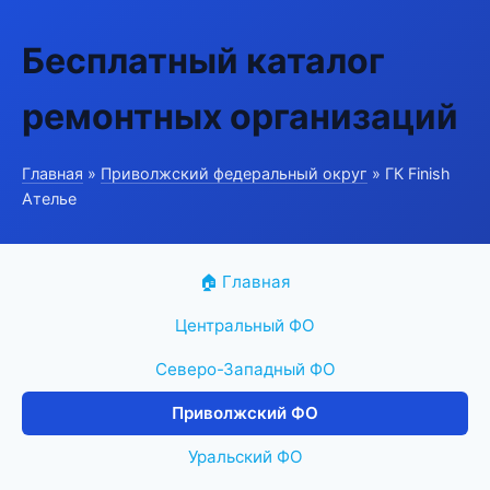
Бесплатный каталог
ремонтных организаций
Главная
»
Приволжский федеральный округ
» ГК Finish
Ателье
🏠 Главная
Центральный ФО
Северо-Западный ФО
Приволжский ФО
Уральский ФО