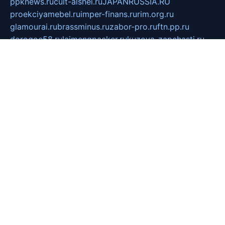
ppknews.ru
cult-alshei.ru
JAPANRUSSIA.RU
proekciyamebel.ru
imper-finans.ru
rim.org.ru
glamourai.ru
brassminus.ru
zabor-pro.ru
ftn.pp.ru
dorogoe58.ru
laimengpacker.ru
kuzova-zapchasti.ru
sageerp.ru
taxodrom.ru
dsrazvitie.ru
hardcity.net.ru
ratinghomegames.ru
topservice25.ru
gubernyan.ru
gtglasslined.ru
ii4.ru
tssport.spb.ru
andorra24.com
blackwallstreet.ru
oboimos.ru
optim-doors.com.ru
ikuch.ru
nycr.org.ru
npa21.ru
vremya-ch.spb.ru
desert000.ru
ivtorgi.ru
ifiori.ru
catalog-statei.ru
dcv.org.ru
spetsmaster174.ru
ipkameryhiseeu.ru
dum26.ru
ruspol.spb.ru
fr-opendp.ru
kam-solnyshko.ru
cheyenne-arapaho.ru
sevzapmetal.spb.ru
ted-lapidus.spb.ru
parasite-eliminator.ru
sigma-complete.ru
modernworld.ru
dama-moda.ru
eholot-group.ru
sk-nvkz.ru
DRONGOLD.RU
democratia2.ru
i-farmer.ru
mass-sport.org
jablonex.spb.ru
bookmess.ru
linkword.ru