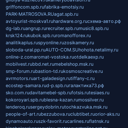
griffoncom.spb.ru
fabrika-emotsiy.ru
PARK-MATROSOVA.RU
agat.spb.ru
avtoyurist-moskva1.ru
hardware.org.ru
схема-авто.рф
dg-lab.ru
angrup.ru
recruiter.spb.ru
music8.spb.ru
krsk124.ru
kubok.spb.ru
romanofforex.ru
analitikaplus.ru
spyonline.ru
zosikamery.ru
sloboda-ural.pp.ru
AUTO-COM.SU
hohota.net
alimy.ru
online-z.com
aromat-vostoka.ru
otdelkaexp.ru
mobilvest.ru
bbd.net.ru
mebelshop.msk.ru
smp-forum.ru
bastion-td.ru
kosmoscreative.ru
avrmotors.ru
art-galadesign.ru
tiffany-c.ru
ecostep-samara.ru
d-p.spb.ru
галактика73.рф
sko.com.ru
davitamebel-spb.ru
fotsis.ru
tesiaes.ru
kokoroyari.spb.ru
blesna-kazan.ru
mossilver.ru
lenderoq.ru
sergeydobrin.ru
tochkazvuka.msk.ru
people-of-art.ru
bezzubova.ru
clubtibet.ru
orior-aks.ru
dynamoauto.ru
szk-favorit.ru
carlines.ru
flatnsk.ru