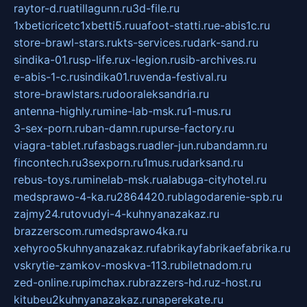
raytor-d.ru
atillagunn.ru
3d-file.ru
1xbeticricetc1xbetti5.ru
uafoot-statti.ru
e-abis1c.ru
store-brawl-stars.ru
kts-services.ru
dark-sand.ru
sindika-01.ru
sp-life.ru
x-legion.ru
sib-archives.ru
e-abis-1-c.ru
sindika01.ru
venda-festival.ru
store-brawlstars.ru
dooraleksandria.ru
antenna-highly.ru
mine-lab-msk.ru
1-mus.ru
3-sex-porn.ru
ban-damn.ru
purse-factory.ru
viagra-tablet.ru
fasbags.ru
adler-jun.ru
bandamn.ru
fincontech.ru
3sexporn.ru
1mus.ru
darksand.ru
rebus-toys.ru
minelab-msk.ru
alabuga-cityhotel.ru
medsprawo-4-ka.ru
2864420.ru
blagodarenie-spb.ru
zajmy24.ru
tovudyi-4-kuhnyanazakaz.ru
brazzerscom.ru
medsprawo4ka.ru
xehyroo5kuhnyanazakaz.ru
fabrikayfabrikaefabrika.ru
vskrytie-zamkov-moskva-113.ru
biletnadom.ru
zed-online.ru
pimchax.ru
brazzers-hd.ru
z-host.ru
kitubeu2kuhnyanazakaz.ru
naperekate.ru