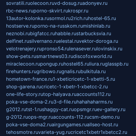
sovratili.ru
olecoon.ru
vd-dosug.ru
adonyev.ru
rbc-news.ru
porno-skvirt.ru
krospr.ru
13autor-kolonka.ru
sormol.ru
2rich.ru
hostel-65.ru
hostserve.ru
porno-na-russkom.ru
mishinlab.ru
neznobi.ru
bigfatcc.ru
habble.ru
starbucksvia.ru
delfinet.ru
silvernano.ru
elestal.ru
vektor-doroga.ru
velotrenajery.ru
pronso54.ru
lenasever.ru
lovinskix.ru
show-pets.ru
smartnews03.ru
discofoxworld.ru
miraclecoon.ru
pongup.ru
hostel65.ru
liura.ru
glasspb.ru
firehunters.ru
gribowo.ru
gnalis.ru
bulkitula.ru
hometown-france.ru
1-xbeticricetc-1-xbetti-5.ru
shop-garena.ru
cricetc-1-xbetr-1-xbetcc-2.ru
one-life-story.ru
top-halyava.ru
accounts112.ru
poka-vse-doma-2.ru
3-d-file.ru
hahahaharms.ru
g2012.ru
tst-1.ru
shaggy-cat.ru
opsmgr.ru
ev-gallery.ru
g-2012.ru
ops-mgr.ru
accounts-112.ru
csm-demo.ru
poka-vse-doma2.ru
airgungames.ru
allseo-host.ru
tehosmotre.ru
varieta-yug.ru
cricetc1xbetr1xbetcc2.ru