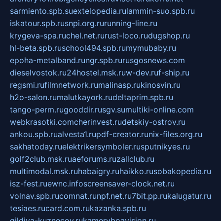
sarmiento.spb.su
extelopedia.ru
lammin-suo.spb.ru
iskatour.spb.ru
snpi.org.ru
running-line.ru
krygeva-spa.ru
chel.net.ru
rust-loco.ru
dugshop.ru
hl-beta.spb.ru
school494.spb.ru
mymubaby.ru
epoha-metalband.ru
ngr.spb.ru
rusgosnews.com
dieselvostok.ru
24hostel.msk.ru
w-dev.ru
f-ship.ru
regsmi.ru
filmnetwork.ru
malinasp.ru
kinosvin.ru
h2o-salon.ru
malutkayork.ru
deltaprim.spb.ru
tango-perm.ru
gooddir.ru
sgv.su
multiki-online.com
webkrasotki.com
cherinvest.ru
detskiy-ostrov.ru
ankou.spb.ru
alvesta1.ru
pdf-creator.ru
nix-files.org.ru
sakhatoday.ru
elektrikersymboler.ru
sputnikyes.ru
golf2club.msk.ru
aeforums.ru
zallclub.ru
multimodal.msk.ru
habaigry.ru
haikko.ru
sobakopedia.ru
isz-fest.ru
ewnc.info
screensaver-clock.net.ru
volnav.spb.ru
comnat.ru
npf.net.ru
7bit.pp.ru
kalugatur.ru
tesiaes.ru
card.com.ru
kazanka.spb.ru
gildiya-kuznecov.ru
kameryboavision.ru