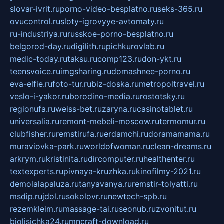
slovar-ivrit.ru
porno-video-besplatno.ru
seks-365.ru
ovucontrol.ru
sloty-igrovyye-avtomaty.ru
ru-industriya.ru
russkoe-porno-besplatno.ru
belgorod-day.ru
digilith.ru
pichkurovlab.ru
medic-today.ru
taksu.ru
comp123.ru
don-ykt.ru
teensvoice.ru
imgsharing.ru
domashnee-porno.ru
eva-elfie.ru
foto-tur.ru
biz-doska.ru
metropoltravel.ru
veslo-i-yakor.ru
borodino-media.ru
rostotsky.ru
regionufa.ru
weiss-bet.ru
zaryna.ru
casinotablet.ru
universalia.ru
remont-mebeli-moscow.ru
termomur.ru
clubfisher.ru
remstirufa.ru
erdamchi.ru
doramamama.ru
muraviovka-park.ru
worldofwoman.ru
clean-dreams.ru
arkrym.ru
kristinita.ru
dircomputer.ru
healthenter.ru
textexperts.ru
pivnaya-kruzhka.ru
kinofilmy-2021.ru
demolalapaluza.ru
tanyavanya.ru
remstir-tolyatti.ru
msdip.ru
jdol.ru
sokolovr.ru
newtech-spb.ru
rezemkleim.ru
massage-tai.ru
seonub.ru
zvonitut.ru
biolisichka24.ru
mncraft-download.ru