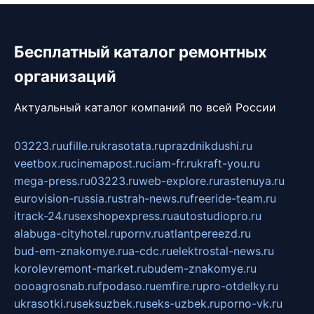
Бесплатный каталог ремонтных
организаций
Актуальный каталог компаний по всей России
03223.ru
ufille.ru
krasotata.ru
prazdnikdushi.ru
veetbox.ru
cinemapost.ru
ciam-fr.ru
kraft-you.ru
mega-press.ru
03223.ru
web-explore.ru
rastenuya.ru
eurovision-russia.ru
strah-news.ru
freeride-team.ru
itrack-24.ru
sexshopexpress.ru
autostudiopro.ru
alabuga-cityhotel.ru
pornv.ru
atlantpereezd.ru
bud-em-znakomye.ru
a-cdc.ru
elektrostal-news.ru
korolevremont-market.ru
budem-znakomye.ru
oooagrosnab.ru
fpodaso.ru
emfire.ru
pro-otdelky.ru
ukrasotki.ru
seksuzbek.ru
seks-uzbek.ru
porno-vk.ru