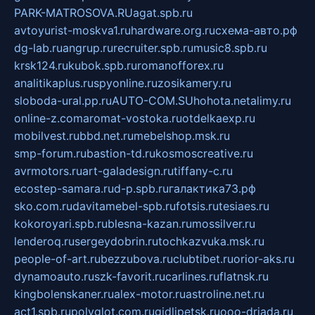
PARK-MATROSOVA.RU
agat.spb.ru
avtoyurist-moskva1.ru
hardware.org.ru
схема-авто.рф
dg-lab.ru
angrup.ru
recruiter.spb.ru
music8.spb.ru
krsk124.ru
kubok.spb.ru
romanofforex.ru
analitikaplus.ru
spyonline.ru
zosikamery.ru
sloboda-ural.pp.ru
AUTO-COM.SU
hohota.net
alimy.ru
online-z.com
aromat-vostoka.ru
otdelkaexp.ru
mobilvest.ru
bbd.net.ru
mebelshop.msk.ru
smp-forum.ru
bastion-td.ru
kosmoscreative.ru
avrmotors.ru
art-galadesign.ru
tiffany-c.ru
ecostep-samara.ru
d-p.spb.ru
галактика73.рф
sko.com.ru
davitamebel-spb.ru
fotsis.ru
tesiaes.ru
kokoroyari.spb.ru
blesna-kazan.ru
mossilver.ru
lenderoq.ru
sergeydobrin.ru
tochkazvuka.msk.ru
people-of-art.ru
bezzubova.ru
clubtibet.ru
orior-aks.ru
dynamoauto.ru
szk-favorit.ru
carlines.ru
flatnsk.ru
kingbolenskaner.ru
alex-motor.ru
astroline.net.ru
act1.spb.ru
polyglot.com.ru
gidlipetsk.ru
ooo-driada.ru