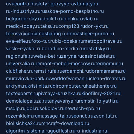
ovucontrol.ru
sloty-igrovyye-avtomaty.ru
ru-industriya.ru
russkoe-porno-besplatno.ru
belgorod-day.ru
digilith.ru
pichkurovlab.ru
medic-today.ru
taksu.ru
comp123.ru
don-ykt.ru
teensvoice.ru
imgsharing.ru
domashnee-porno.ru
eva-elfie.ru
foto-tur.ru
biz-doska.ru
metropoltravel.ru
veslo-i-yakor.ru
borodino-media.ru
rostotsky.ru
regionufa.ru
weiss-bet.ru
zaryna.ru
casinotablet.ru
universalia.ru
remont-mebeli-moscow.ru
termomur.ru
clubfisher.ru
remstirufa.ru
erdamchi.ru
doramamama.ru
muraviovka-park.ru
worldofwoman.ru
clean-dreams.ru
arkrym.ru
kristinita.ru
dircomputer.ru
healthenter.ru
textexperts.ru
pivnaya-kruzhka.ru
kinofilmy-2021.ru
demolalapaluza.ru
tanyavanya.ru
remstir-tolyatti.ru
msdip.ru
jdol.ru
sokolovr.ru
newtech-spb.ru
rezemkleim.ru
massage-tai.ru
seonub.ru
zvonitut.ru
biolisichka24.ru
mncraft-download.ru
algoritm-sistema.ru
godflesh.ru
ru-industria.ru