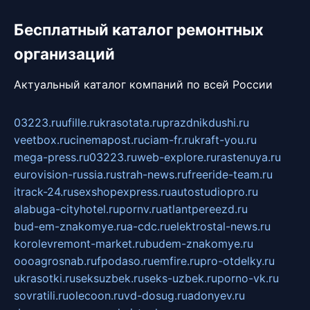
Бесплатный каталог ремонтных
организаций
Актуальный каталог компаний по всей России
03223.ru
ufille.ru
krasotata.ru
prazdnikdushi.ru
veetbox.ru
cinemapost.ru
ciam-fr.ru
kraft-you.ru
mega-press.ru
03223.ru
web-explore.ru
rastenuya.ru
eurovision-russia.ru
strah-news.ru
freeride-team.ru
itrack-24.ru
sexshopexpress.ru
autostudiopro.ru
alabuga-cityhotel.ru
pornv.ru
atlantpereezd.ru
bud-em-znakomye.ru
a-cdc.ru
elektrostal-news.ru
korolevremont-market.ru
budem-znakomye.ru
oooagrosnab.ru
fpodaso.ru
emfire.ru
pro-otdelky.ru
ukrasotki.ru
seksuzbek.ru
seks-uzbek.ru
porno-vk.ru
sovratili.ru
olecoon.ru
vd-dosug.ru
adonyev.ru