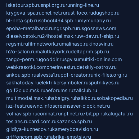
iskatour.spb.ru
snpi.org.ru
running-line.ru
krygeva-spa.ru
chel.net.ru
rust-loco.ru
dugshop.ru
hl-beta.spb.ru
school494.spb.ru
mymubaby.ru
epoha-metalband.ru
ngr.spb.ru
rusgosnews.com
dieselvostok.ru
24hostel.msk.ru
w-dev.ru
f-ship.ru
regsmi.ru
filmnetwork.ru
malinasp.ru
kinosvin.ru
h2o-salon.ru
malutkayork.ru
deltaprim.spb.ru
tango-perm.ru
gooddir.ru
sgv.su
multiki-online.com
webkrasotki.com
cherinvest.ru
detskiy-ostrov.ru
ankou.spb.ru
alvesta1.ru
pdf-creator.ru
nix-files.org.ru
sakhatoday.ru
elektrikersymboler.ru
sputnikyes.ru
golf2club.msk.ru
aeforums.ru
zallclub.ru
multimodal.msk.ru
habaigry.ru
haikko.ru
sobakopedia.ru
isz-fest.ru
ewnc.info
screensaver-clock.net.ru
volnav.spb.ru
comnat.ru
npf.net.ru
7bit.pp.ru
kalugatur.ru
tesiaes.ru
card.com.ru
kazanka.spb.ru
gildiya-kuznecov.ru
kameryboavision.ru
griffoncom.spb.ru
fabrika-emotsiy.ru