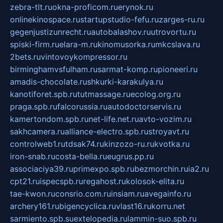
zebra-tlt.ru
okna-proficom.ru
erynok.ru
onlinekinospace.ru
startupstudio-fefu.ru
zarges-ru.ru
gegenjustizunrecht.ru
autobalashov.ru
utrovortu.ru
spiski-firm.ru
elara-m.ru
kinomusorka.ru
mkcslava.ru
2bets.ru
vintovoykompressor.ru
birminghamvsfulham.ru
sarmat-komp.ru
pioneeri.ru
amadis-chocolate.ru
shkurki-karakulya.ru
kanotiforet.spb.ru
tutmassage.ru
ecolog.org.ru
praga.spb.ru
falcorussia.ru
autodoctorservis.ru
kamertondom.spb.ru
net-life.net.ru
avto-vozim.ru
sakhcamera.ru
alliance-electro.spb.ru
stroyavt.ru
controlweb1.ru
tdsak74.ru
kinzozo-ru.ru
kvotka.ru
iron-snab.ru
costa-bella.ru
eugrus.pp.ru
associaciya39.ru
primexpo.spb.ru
bezmorchin.ru
ia2.ru
cpt21.ru
ispecspb.ru
regahost.ru
kolosok-elita.ru
tae-kwon.ru
consrio.com.ru
insiam.ru
avegainfo.ru
archery161.ru
bigencyclica.ru
vlast16.ru
korru.net
sarmiento.spb.su
extelopedia.ru
lammin-suo.spb.ru