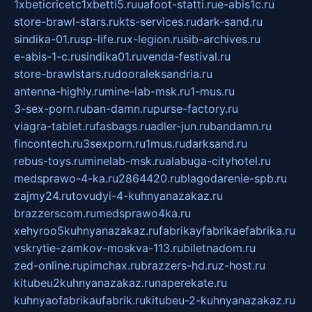
1xbeticricetc1xbetti5.ru
uafoot-statti.ru
e-abis1c.ru
store-brawl-stars.ru
kts-services.ru
dark-sand.ru
sindika-01.ru
sp-life.ru
x-legion.ru
sib-archives.ru
e-abis-1-c.ru
sindika01.ru
venda-festival.ru
store-brawlstars.ru
dooraleksandria.ru
antenna-highly.ru
mine-lab-msk.ru
1-mus.ru
3-sex-porn.ru
ban-damn.ru
purse-factory.ru
viagra-tablet.ru
fasbags.ru
adler-jun.ru
bandamn.ru
fincontech.ru
3sexporn.ru
1mus.ru
darksand.ru
rebus-toys.ru
minelab-msk.ru
alabuga-cityhotel.ru
medsprawo-4-ka.ru
2864420.ru
blagodarenie-spb.ru
zajmy24.ru
tovudyi-4-kuhnyanazakaz.ru
brazzerscom.ru
medsprawo4ka.ru
xehyroo5kuhnyanazakaz.ru
fabrikayfabrikaefabrika.ru
vskrytie-zamkov-moskva-113.ru
biletnadom.ru
zed-online.ru
pimchax.ru
brazzers-hd.ru
z-host.ru
kitubeu2kuhnyanazakaz.ru
naperekate.ru
kuhnyaofabrikaufabrik.ru
kitubeu-2-kuhnyanazakaz.ru