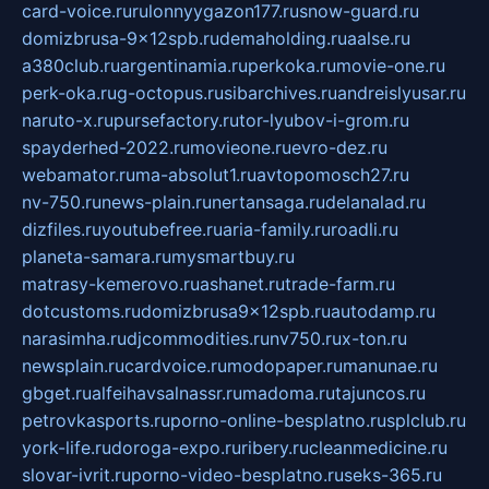
card-voice.ru
rulonnyygazon177.ru
snow-guard.ru
domizbrusa-9x12spb.ru
demaholding.ru
aalse.ru
a380club.ru
argentinamia.ru
perkoka.ru
movie-one.ru
perk-oka.ru
g-octopus.ru
sibarchives.ru
andreislyusar.ru
naruto-x.ru
pursefactory.ru
tor-lyubov-i-grom.ru
spayderhed-2022.ru
movieone.ru
evro-dez.ru
webamator.ru
ma-absolut1.ru
avtopomosch27.ru
nv-750.ru
news-plain.ru
nertansaga.ru
delanalad.ru
dizfiles.ru
youtubefree.ru
aria-family.ru
roadli.ru
planeta-samara.ru
mysmartbuy.ru
matrasy-kemerovo.ru
ashanet.ru
trade-farm.ru
dotcustoms.ru
domizbrusa9x12spb.ru
autodamp.ru
narasimha.ru
djcommodities.ru
nv750.ru
x-ton.ru
newsplain.ru
cardvoice.ru
modopaper.ru
manunae.ru
gbget.ru
alfeihavsalnassr.ru
madoma.ru
tajuncos.ru
petrovkasports.ru
porno-online-besplatno.ru
splclub.ru
york-life.ru
doroga-expo.ru
ribery.ru
cleanmedicine.ru
slovar-ivrit.ru
porno-video-besplatno.ru
seks-365.ru