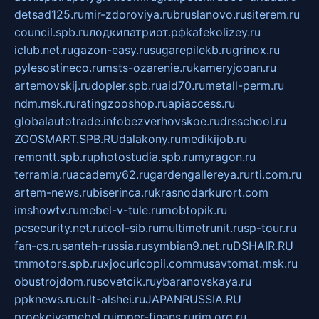
detsad125.ru
mir-zdoroviya.ru
bruslanovo.ru
siterem.ru
council.spb.ru
лодкипатриот.рф
kafekolizey.ru
iclub.net.ru
gazon-easy.ru
sugarepilekb.ru
grinox.ru
pylesostineco.ru
msts-ozarenie.ru
kameryjooan.ru
artemovskij.ru
dopler.spb.ru
aid70.ru
metall-perm.ru
ndm.msk.ru
ratingzooshop.ru
apiaccess.ru
globalautotrade.info
bezverhovskoe.ru
drsschool.ru
ZOOSMART.SPB.RU
dalakony.ru
medikijob.ru
remontt.spb.ru
photostudia.spb.ru
myragon.ru
terramia.ru
academy62.ru
gardengallereya.ru
rti.com.ru
artem-news.ru
biserinca.ru
krasnodarkurort.com
imshowtv.ru
mebel-v-tule.ru
mobtopik.ru
pcsecurity.net.ru
tool-sib.ru
multimetrunit.ru
sp-tour.ru
fan-cs.ru
santeh-russia.ru
symbian9.net.ru
DSHAIR.RU
tmmotors.spb.ru
xjocuricopii.com
musavtomat.msk.ru
obustrojdom.ru
sovetcik.ru
ybaranovskaya.ru
ppknews.ru
cult-alshei.ru
JAPANRUSSIA.RU
proekciyamebel.ru
imper-finans.ru
rim.org.ru