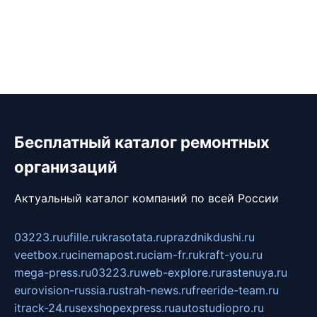
Бесплатный каталог ремонтных
организаций
Актуальный каталог компаний по всей России
03223.ru
ufille.ru
krasotata.ru
prazdnikdushi.ru
veetbox.ru
cinemapost.ru
ciam-fr.ru
kraft-you.ru
mega-press.ru
03223.ru
web-explore.ru
rastenuya.ru
eurovision-russia.ru
strah-news.ru
freeride-team.ru
itrack-24.ru
sexshopexpress.ru
autostudiopro.ru