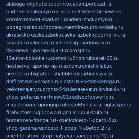
alabuga-cityhotel.ru
pornv.ru
atlantpereezd.ru
bud-em-znakomye.ru
a-cdc.ru
elektrostal-news.ru
korolevremont-market.ru
budem-znakomye.ru
oooagrosnab.ru
fpodaso.ru
emfire.ru
pro-otdelky.ru
ukrasotki.ru
seksuzbek.ru
seks-uzbek.ru
porno-vk.ru
sovratili.ru
olecoon.ru
vd-dosug.ru
adonyev.ru
rbc-news.ru
porno-skvirt.ru
krospr.ru
13autor-kolonka.ru
sormol.ru
2rich.ru
hostel-65.ru
hostserve.ru
porno-na-russkom.ru
mishinlab.ru
neznobi.ru
bigfatcc.ru
habble.ru
starbucksvia.ru
delfinet.ru
silvernano.ru
elestal.ru
vektor-doroga.ru
velotrenajery.ru
pronso54.ru
lenasever.ru
lovinskix.ru
show-pets.ru
smartnews03.ru
discofoxworld.ru
miraclecoon.ru
pongup.ru
hostel65.ru
liura.ru
glasspb.ru
firehunters.ru
gribowo.ru
gnalis.ru
bulkitula.ru
hometown-france.ru
1-xbeticricetc-1-xbetti-5.ru
shop-garena.ru
cricetc-1-xbetr-1-xbetcc-2.ru
one-life-story.ru
top-halyava.ru
accounts112.ru