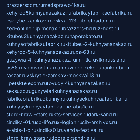
brazzerscom.ru
medsprawo4ka.ru
xehyroo5kuhnyanazakaz.ru
fabrikayfabrikaefabrika.ru
vskrytie-zamkov-moskva-113.ru
biletnadom.ru
zed-online.ru
pimchax.ru
brazzers-hd.ru
z-host.ru
kitubeu2kuhnyanazakaz.ru
naperekate.ru
kuhnyaofabrikaufabrik.ru
kitubeu-2-kuhnyanazakaz.ru
xehyroo-5-kuhnyanazakaz.ru
cs-68.ru
guzywia-4-kuhnyanazakaz.ru
mir-tk.ru
vlknrussia.ru
cs68.ru
vladivostok-map.ru
video-seks.ru
bankaribi.ru
raszar.ru
vskrytie-zamkov-moskva113.ru
lipetsktelecom.ru
tovudyi4kuhnyanazakaz.ru
seksuzb.ru
guzywia4kuhnyanazakaz.ru
fabrikaofabrikaokuhny.ru
kuhnyaekuhnyaafabrika.ru
kuhnyaykuhnyayfabrika.ru
e-abis1c.ru
store-brawl-stars.ru
kts-services.ru
dark-sand.ru
sindika-01.ru
sp-life.ru
x-legion.ru
sib-archives.ru
e-abis-1-c.ru
sindika01.ru
venda-festival.ru
store-brawlstars.ru
dooraleksandria.ru