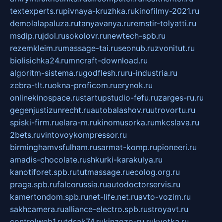
textexperts.ru
pivnaya-kruzhka.ru
kinofilmy-2021.ru
demolalapaluza.ru
tanyavanya.ru
remstir-tolyatti.ru
msdip.ru
jdol.ru
sokolovr.ru
newtech-spb.ru
rezemkleim.ru
massage-tai.ru
seonub.ru
zvonitut.ru
biolisichka24.ru
mncraft-download.ru
algoritm-sistema.ru
godflesh.ru
ru-industria.ru
zebra-tlt.ru
okna-proficom.ru
erynok.ru
onlinekinospace.ru
startupstudio-fefu.ru
zarges-ru.ru
gegenjustizunrecht.ru
autobalashov.ru
utrovortu.ru
spiski-firm.ru
elara-m.ru
kinomusorka.ru
mkcslava.ru
2bets.ru
vintovoykompressor.ru
birminghamvsfulham.ru
sarmat-komp.ru
pioneeri.ru
amadis-chocolate.ru
shkurki-karakulya.ru
kanotiforet.spb.ru
tutmassage.ru
ecolog.org.ru
praga.spb.ru
falcorussia.ru
autodoctorservis.ru
kamertondom.spb.ru
net-life.net.ru
avto-vozim.ru
sakhcamera.ru
alliance-electro.spb.ru
stroyavt.ru
controlweb1.ru
tdsak74.ru
kinzozo-ru.ru
kvotka.ru