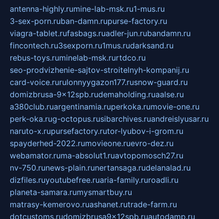
antenna-highly.ru
mine-lab-msk.ru
1-mus.ru
3-sex-porn.ru
ban-damn.ru
purse-factory.ru
viagra-tablet.ru
fasbags.ru
adler-jun.ru
bandamn.ru
fincontech.ru
3sexporn.ru
1mus.ru
darksand.ru
rebus-toys.ru
minelab-msk.ru
rtdco.ru
seo-prodvizhenie-sajtov-stroitelnyh-kompanij.ru
card-voice.ru
rulonnyygazon177.ru
snow-guard.ru
domizbrusa-9x12spb.ru
demaholding.ru
aalse.ru
a380club.ru
argentinamia.ru
perkoka.ru
movie-one.ru
perk-oka.ru
g-octopus.ru
sibarchives.ru
andreislyusar.ru
naruto-x.ru
pursefactory.ru
tor-lyubov-i-grom.ru
spayderhed-2022.ru
movieone.ru
evro-dez.ru
webamator.ru
ma-absolut1.ru
avtopomosch27.ru
nv-750.ru
news-plain.ru
nertansaga.ru
delanalad.ru
dizfiles.ru
youtubefree.ru
aria-family.ru
roadli.ru
planeta-samara.ru
mysmartbuy.ru
matrasy-kemerovo.ru
ashanet.ru
trade-farm.ru
dotcustoms.ru
domizbrusa9x12spb.ru
autodamp.ru