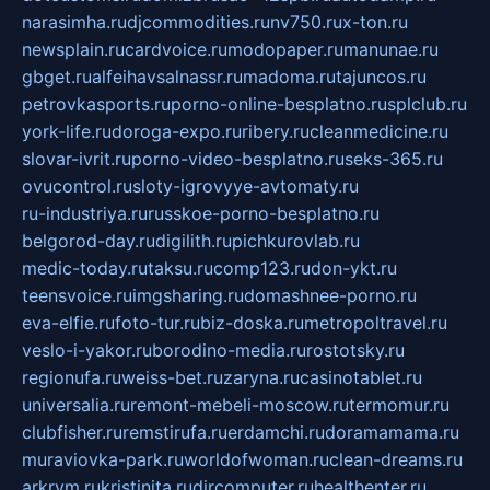
narasimha.ru
djcommodities.ru
nv750.ru
x-ton.ru
newsplain.ru
cardvoice.ru
modopaper.ru
manunae.ru
gbget.ru
alfeihavsalnassr.ru
madoma.ru
tajuncos.ru
petrovkasports.ru
porno-online-besplatno.ru
splclub.ru
york-life.ru
doroga-expo.ru
ribery.ru
cleanmedicine.ru
slovar-ivrit.ru
porno-video-besplatno.ru
seks-365.ru
ovucontrol.ru
sloty-igrovyye-avtomaty.ru
ru-industriya.ru
russkoe-porno-besplatno.ru
belgorod-day.ru
digilith.ru
pichkurovlab.ru
medic-today.ru
taksu.ru
comp123.ru
don-ykt.ru
teensvoice.ru
imgsharing.ru
domashnee-porno.ru
eva-elfie.ru
foto-tur.ru
biz-doska.ru
metropoltravel.ru
veslo-i-yakor.ru
borodino-media.ru
rostotsky.ru
regionufa.ru
weiss-bet.ru
zaryna.ru
casinotablet.ru
universalia.ru
remont-mebeli-moscow.ru
termomur.ru
clubfisher.ru
remstirufa.ru
erdamchi.ru
doramamama.ru
muraviovka-park.ru
worldofwoman.ru
clean-dreams.ru
arkrym.ru
kristinita.ru
dircomputer.ru
healthenter.ru