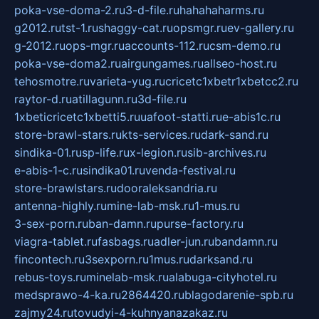
poka-vse-doma-2.ru
3-d-file.ru
hahahaharms.ru
g2012.ru
tst-1.ru
shaggy-cat.ru
opsmgr.ru
ev-gallery.ru
g-2012.ru
ops-mgr.ru
accounts-112.ru
csm-demo.ru
poka-vse-doma2.ru
airgungames.ru
allseo-host.ru
tehosmotre.ru
varieta-yug.ru
cricetc1xbetr1xbetcc2.ru
raytor-d.ru
atillagunn.ru
3d-file.ru
1xbeticricetc1xbetti5.ru
uafoot-statti.ru
e-abis1c.ru
store-brawl-stars.ru
kts-services.ru
dark-sand.ru
sindika-01.ru
sp-life.ru
x-legion.ru
sib-archives.ru
e-abis-1-c.ru
sindika01.ru
venda-festival.ru
store-brawlstars.ru
dooraleksandria.ru
antenna-highly.ru
mine-lab-msk.ru
1-mus.ru
3-sex-porn.ru
ban-damn.ru
purse-factory.ru
viagra-tablet.ru
fasbags.ru
adler-jun.ru
bandamn.ru
fincontech.ru
3sexporn.ru
1mus.ru
darksand.ru
rebus-toys.ru
minelab-msk.ru
alabuga-cityhotel.ru
medsprawo-4-ka.ru
2864420.ru
blagodarenie-spb.ru
zajmy24.ru
tovudyi-4-kuhnyanazakaz.ru