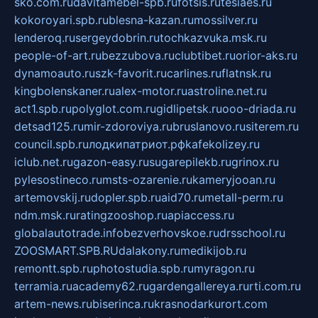
sko.com.ru
davitamebel-spb.ru
fotsis.ru
tesiaes.ru
kokoroyari.spb.ru
blesna-kazan.ru
mossilver.ru
lenderoq.ru
sergeydobrin.ru
tochkazvuka.msk.ru
people-of-art.ru
bezzubova.ru
clubtibet.ru
orior-aks.ru
dynamoauto.ru
szk-favorit.ru
carlines.ru
flatnsk.ru
kingbolenskaner.ru
alex-motor.ru
astroline.net.ru
act1.spb.ru
polyglot.com.ru
gidlipetsk.ru
ooo-driada.ru
detsad125.ru
mir-zdoroviya.ru
bruslanovo.ru
siterem.ru
council.spb.ru
лодкипатриот.рф
kafekolizey.ru
iclub.net.ru
gazon-easy.ru
sugarepilekb.ru
grinox.ru
pylesostineco.ru
msts-ozarenie.ru
kameryjooan.ru
artemovskij.ru
dopler.spb.ru
aid70.ru
metall-perm.ru
ndm.msk.ru
ratingzooshop.ru
apiaccess.ru
globalautotrade.info
bezverhovskoe.ru
drsschool.ru
ZOOSMART.SPB.RU
dalakony.ru
medikijob.ru
remontt.spb.ru
photostudia.spb.ru
myragon.ru
terramia.ru
academy62.ru
gardengallereya.ru
rti.com.ru
artem-news.ru
biserinca.ru
krasnodarkurort.com