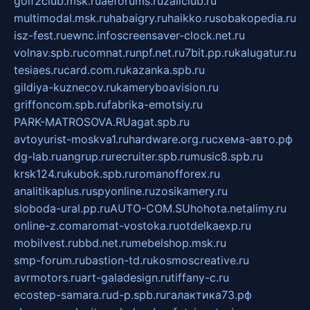
golf2club.msk.ru
aeforums.ru
zallclub.ru
multimodal.msk.ru
habaigry.ru
haikko.ru
sobakopedia.ru
isz-fest.ru
ewnc.info
screensaver-clock.net.ru
volnav.spb.ru
comnat.ru
npf.net.ru
7bit.pp.ru
kalugatur.ru
tesiaes.ru
card.com.ru
kazanka.spb.ru
gildiya-kuznecov.ru
kameryboavision.ru
griffoncom.spb.ru
fabrika-emotsiy.ru
PARK-MATROSOVA.RU
agat.spb.ru
avtoyurist-moskva1.ru
hardware.org.ru
схема-авто.рф
dg-lab.ru
angrup.ru
recruiter.spb.ru
music8.spb.ru
krsk124.ru
kubok.spb.ru
romanofforex.ru
analitikaplus.ru
spyonline.ru
zosikamery.ru
sloboda-ural.pp.ru
AUTO-COM.SU
hohota.net
alimy.ru
online-z.com
aromat-vostoka.ru
otdelkaexp.ru
mobilvest.ru
bbd.net.ru
mebelshop.msk.ru
smp-forum.ru
bastion-td.ru
kosmoscreative.ru
avrmotors.ru
art-galadesign.ru
tiffany-c.ru
ecostep-samara.ru
d-p.spb.ru
галактика73.рф