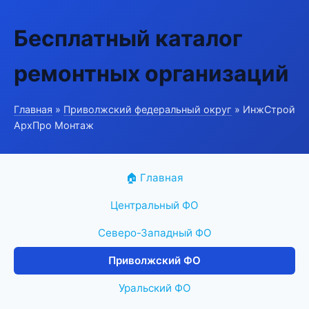
Бесплатный каталог
ремонтных организаций
Главная
»
Приволжский федеральный округ
» ИнжСтрой
АрхПро Монтаж
🏠 Главная
Центральный ФО
Северо-Западный ФО
Приволжский ФО
Уральский ФО