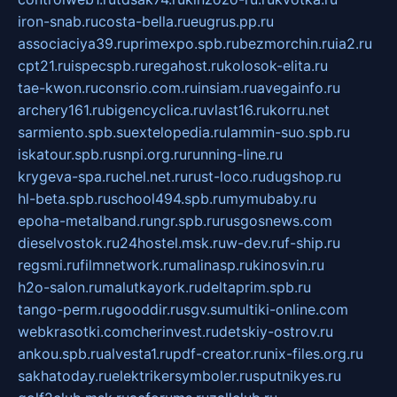
iron-snab.ru
costa-bella.ru
eugrus.pp.ru
associaciya39.ru
primexpo.spb.ru
bezmorchin.ru
ia2.ru
cpt21.ru
ispecspb.ru
regahost.ru
kolosok-elita.ru
tae-kwon.ru
consrio.com.ru
insiam.ru
avegainfo.ru
archery161.ru
bigencyclica.ru
vlast16.ru
korru.net
sarmiento.spb.su
extelopedia.ru
lammin-suo.spb.ru
iskatour.spb.ru
snpi.org.ru
running-line.ru
krygeva-spa.ru
chel.net.ru
rust-loco.ru
dugshop.ru
hl-beta.spb.ru
school494.spb.ru
mymubaby.ru
epoha-metalband.ru
ngr.spb.ru
rusgosnews.com
dieselvostok.ru
24hostel.msk.ru
w-dev.ru
f-ship.ru
regsmi.ru
filmnetwork.ru
malinasp.ru
kinosvin.ru
h2o-salon.ru
malutkayork.ru
deltaprim.spb.ru
tango-perm.ru
gooddir.ru
sgv.su
multiki-online.com
webkrasotki.com
cherinvest.ru
detskiy-ostrov.ru
ankou.spb.ru
alvesta1.ru
pdf-creator.ru
nix-files.org.ru
sakhatoday.ru
elektrikersymboler.ru
sputnikyes.ru