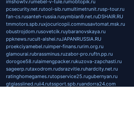
imshowtv.ru
mebel-v-tule.ru
mobtopik.ru
pcsecurity.net.ru
tool-sib.ru
multimetrunit.ru
sp-tour.ru
fan-cs.ru
santeh-russia.ru
symbian9.net.ru
DSHAIR.RU
tmmotors.spb.ru
xjocuricopii.com
musavtomat.msk.ru
obustrojdom.ru
sovetcik.ru
ybaranovskaya.ru
ppknews.ru
cult-alshei.ru
JAPANRUSSIA.RU
proekciyamebel.ru
imper-finans.ru
rim.org.ru
glamourai.ru
brassminus.ru
zabor-pro.ru
ftn.pp.ru
dorogoe58.ru
laimengpacker.ru
kuzova-zapchasti.ru
sageerp.ru
taxodrom.ru
dsrazvitie.ru
hardcity.net.ru
ratinghomegames.ru
topservice25.ru
gubernyan.ru
gtglasslined.ru
ii4.ru
tssport.spb.ru
andorra24.com
blackwallstreet.ru
oboimos.ru
optim-doors.com.ru
ikuch.ru
nycr.org.ru
npa21.ru
vremya-ch.spb.ru
desert000.ru
ivtorgi.ru
ifiori.ru
catalog-statei.ru
dcv.org.ru
spetsmaster174.ru
ipkameryhiseeu.ru
dum26.ru
ruspol.spb.ru
fr-opendp.ru
kam-solnyshko.ru
cheyenne-arapaho.ru
sevzapmetal.spb.ru