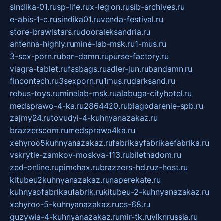
sindika-01.ru
sp-life.ru
x-legion.ru
sib-archives.ru
e-abis-1-c.ru
sindika01.ru
venda-festival.ru
store-brawlstars.ru
dooraleksandria.ru
antenna-highly.ru
mine-lab-msk.ru
1-mus.ru
3-sex-porn.ru
ban-damn.ru
purse-factory.ru
viagra-tablet.ru
fasbags.ru
adler-jun.ru
bandamn.ru
fincontech.ru
3sexporn.ru
1mus.ru
darksand.ru
rebus-toys.ru
minelab-msk.ru
alabuga-cityhotel.ru
medsprawo-4-ka.ru
2864420.ru
blagodarenie-spb.ru
zajmy24.ru
tovudyi-4-kuhnyanazakaz.ru
brazzerscom.ru
medsprawo4ka.ru
xehyroo5kuhnyanazakaz.ru
fabrikayfabrikaefabrika.ru
vskrytie-zamkov-moskva-113.ru
biletnadom.ru
zed-online.ru
pimchax.ru
brazzers-hd.ru
z-host.ru
kitubeu2kuhnyanazakaz.ru
naperekate.ru
kuhnyaofabrikaufabrik.ru
kitubeu-2-kuhnyanazakaz.ru
xehyroo-5-kuhnyanazakaz.ru
cs-68.ru
guzywia-4-kuhnyanazakaz.ru
mir-tk.ru
vlknrussia.ru