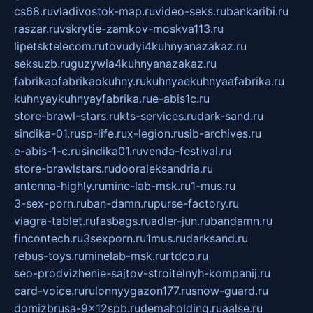
cs68.ru
vladivostok-map.ru
video-seks.ru
bankaribi.ru
raszar.ru
vskrytie-zamkov-moskva113.ru
lipetsktelecom.ru
tovudyi4kuhnyanazakaz.ru
seksuzb.ru
guzywia4kuhnyanazakaz.ru
fabrikaofabrikaokuhny.ru
kuhnyaekuhnyaafabrika.ru
kuhnyaykuhnyayfabrika.ru
e-abis1c.ru
store-brawl-stars.ru
kts-services.ru
dark-sand.ru
sindika-01.ru
sp-life.ru
x-legion.ru
sib-archives.ru
e-abis-1-c.ru
sindika01.ru
venda-festival.ru
store-brawlstars.ru
dooraleksandria.ru
antenna-highly.ru
mine-lab-msk.ru
1-mus.ru
3-sex-porn.ru
ban-damn.ru
purse-factory.ru
viagra-tablet.ru
fasbags.ru
adler-jun.ru
bandamn.ru
fincontech.ru
3sexporn.ru
1mus.ru
darksand.ru
rebus-toys.ru
minelab-msk.ru
rtdco.ru
seo-prodvizhenie-sajtov-stroitelnyh-kompanij.ru
card-voice.ru
rulonnyygazon177.ru
snow-guard.ru
domizbrusa-9x12spb.ru
demaholding.ru
aalse.ru