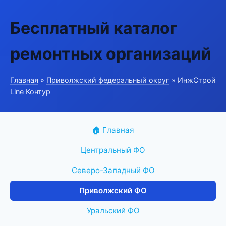
Бесплатный каталог
ремонтных организаций
Главная
»
Приволжский федеральный округ
» ИнжСтрой
Line Контур
🏠 Главная
Центральный ФО
Северо-Западный ФО
Приволжский ФО
Уральский ФО