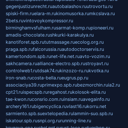
gegenjustizunrecht.ru
autobalashov.ru
utrovortu.ru
spiski-firm.ru
elara-m.ru
kinomusorka.ru
mkcslava.ru
2bets.ru
vintovoykompressor.ru
birminghamvsfulham.ru
sarmat-komp.ru
pioneeri.ru
amadis-chocolate.ru
shkurki-karakulya.ru
kanotiforet.spb.ru
tutmassage.ru
ecolog.org.ru
praga.spb.ru
falcorussia.ru
autodoctorservis.ru
kamertondom.spb.ru
net-life.net.ru
avto-vozim.ru
sakhcamera.ru
alliance-electro.spb.ru
stroyavt.ru
controlweb1.ru
tdsak74.ru
kinzozo-ru.ru
kvotka.ru
iron-snab.ru
costa-bella.ru
eugrus.pp.ru
associaciya39.ru
primexpo.spb.ru
bezmorchin.ru
ia2.ru
cpt21.ru
ispecspb.ru
regahost.ru
kolosok-elita.ru
tae-kwon.ru
consrio.com.ru
insiam.ru
avegainfo.ru
archery161.ru
bigencyclica.ru
vlast16.ru
korru.net
sarmiento.spb.su
extelopedia.ru
lammin-suo.spb.ru
iskatour.spb.ru
snpi.org.ru
running-line.ru
krygeva-spa.ru
chel.net.ru
rust-loco.ru
dugshop.ru