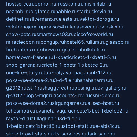
hostserve.ru
porno-na-russkom.ru
mishinlab.ru
neznobi.ru
bigfatcc.ru
habble.ru
starbucksvia.ru
delfinet.ru
silvernano.ru
elestal.ru
vektor-doroga.ru
velotrenajery.ru
pronso54.ru
lenasever.ru
lovinskix.ru
show-pets.ru
smartnews03.ru
discofoxworld.ru
miraclecoon.ru
pongup.ru
hostel65.ru
liura.ru
glasspb.ru
firehunters.ru
gribowo.ru
gnalis.ru
bulkitula.ru
hometown-france.ru
1-xbeticricetc-1-xbetti-5.ru
shop-garena.ru
cricetc-1-xbetr-1-xbetcc-2.ru
one-life-story.ru
top-halyava.ru
accounts112.ru
poka-vse-doma-2.ru
3-d-file.ru
hahahaharms.ru
g2012.ru
tst-1.ru
shaggy-cat.ru
opsmgr.ru
ev-gallery.ru
g-2012.ru
ops-mgr.ru
accounts-112.ru
csm-demo.ru
poka-vse-doma2.ru
airgungames.ru
allseo-host.ru
tehosmotre.ru
varieta-yug.ru
cricetc1xbetr1xbetcc2.ru
raytor-d.ru
atillagunn.ru
3d-file.ru
1xbeticricetc1xbetti5.ru
uafoot-statti.ru
e-abis1c.ru
store-brawl-stars.ru
kts-services.ru
dark-sand.ru