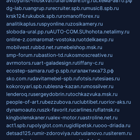
avtoyurist-moskva1.ru
hardware.org.ru
схема-авто.рф
dg-lab.ru
angrup.ru
recruiter.spb.ru
music8.spb.ru
krsk124.ru
kubok.spb.ru
romanofforex.ru
analitikaplus.ru
spyonline.ru
zosikamery.ru
sloboda-ural.pp.ru
AUTO-COM.SU
hohota.net
alimy.ru
online-z.com
aromat-vostoka.ru
otdelkaexp.ru
mobilvest.ru
bbd.net.ru
mebelshop.msk.ru
smp-forum.ru
bastion-td.ru
kosmoscreative.ru
avrmotors.ru
art-galadesign.ru
tiffany-c.ru
ecostep-samara.ru
d-p.spb.ru
галактика73.рф
sko.com.ru
davitamebel-spb.ru
fotsis.ru
tesiaes.ru
kokoroyari.spb.ru
blesna-kazan.ru
mossilver.ru
lenderoq.ru
sergeydobrin.ru
tochkazvuka.msk.ru
people-of-art.ru
bezzubova.ru
clubtibet.ru
orior-aks.ru
dynamoauto.ru
szk-favorit.ru
carlines.ru
flatnsk.ru
kingbolenskaner.ru
alex-motor.ru
astroline.net.ru
act1.spb.ru
polyglot.com.ru
gidlipetsk.ru
ooo-driada.ru
detsad125.ru
mir-zdoroviya.ru
bruslanovo.ru
siterem.ru