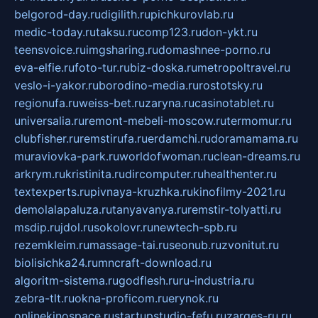
belgorod-day.ru
digilith.ru
pichkurovlab.ru
medic-today.ru
taksu.ru
comp123.ru
don-ykt.ru
teensvoice.ru
imgsharing.ru
domashnee-porno.ru
eva-elfie.ru
foto-tur.ru
biz-doska.ru
metropoltravel.ru
veslo-i-yakor.ru
borodino-media.ru
rostotsky.ru
regionufa.ru
weiss-bet.ru
zaryna.ru
casinotablet.ru
universalia.ru
remont-mebeli-moscow.ru
termomur.ru
clubfisher.ru
remstirufa.ru
erdamchi.ru
doramamama.ru
muraviovka-park.ru
worldofwoman.ru
clean-dreams.ru
arkrym.ru
kristinita.ru
dircomputer.ru
healthenter.ru
textexperts.ru
pivnaya-kruzhka.ru
kinofilmy-2021.ru
demolalapaluza.ru
tanyavanya.ru
remstir-tolyatti.ru
msdip.ru
jdol.ru
sokolovr.ru
newtech-spb.ru
rezemkleim.ru
massage-tai.ru
seonub.ru
zvonitut.ru
biolisichka24.ru
mncraft-download.ru
algoritm-sistema.ru
godflesh.ru
ru-industria.ru
zebra-tlt.ru
okna-proficom.ru
erynok.ru
onlinekinospace.ru
startupstudio-fefu.ru
zarges-ru.ru