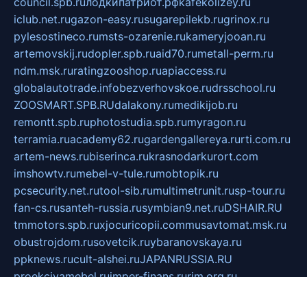
council.spb.ru
лодкипатриот.рф
kafekolizey.ru
iclub.net.ru
gazon-easy.ru
sugarepilekb.ru
grinox.ru
pylesostineco.ru
msts-ozarenie.ru
kameryjooan.ru
artemovskij.ru
dopler.spb.ru
aid70.ru
metall-perm.ru
ndm.msk.ru
ratingzooshop.ru
apiaccess.ru
globalautotrade.info
bezverhovskoe.ru
drsschool.ru
ZOOSMART.SPB.RU
dalakony.ru
medikijob.ru
remontt.spb.ru
photostudia.spb.ru
myragon.ru
terramia.ru
academy62.ru
gardengallereya.ru
rti.com.ru
artem-news.ru
biserinca.ru
krasnodarkurort.com
imshowtv.ru
mebel-v-tule.ru
mobtopik.ru
pcsecurity.net.ru
tool-sib.ru
multimetrunit.ru
sp-tour.ru
fan-cs.ru
santeh-russia.ru
symbian9.net.ru
DSHAIR.RU
tmmotors.spb.ru
xjocuricopii.com
musavtomat.msk.ru
obustrojdom.ru
sovetcik.ru
ybaranovskaya.ru
ppknews.ru
cult-alshei.ru
JAPANRUSSIA.RU
proekciyamebel.ru
imper-finans.ru
rim.org.ru
glamourai.ru
brassminus.ru
zabor-pro.ru
ftn.pp.ru