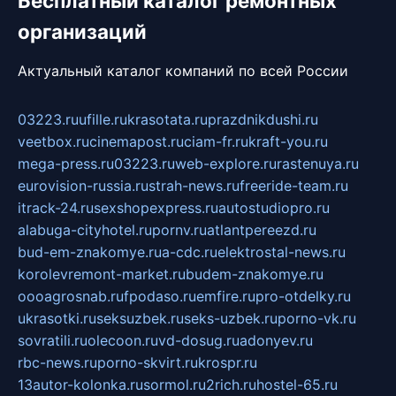
Бесплатный каталог ремонтных
организаций
Актуальный каталог компаний по всей России
03223.ru
ufille.ru
krasotata.ru
prazdnikdushi.ru
veetbox.ru
cinemapost.ru
ciam-fr.ru
kraft-you.ru
mega-press.ru
03223.ru
web-explore.ru
rastenuya.ru
eurovision-russia.ru
strah-news.ru
freeride-team.ru
itrack-24.ru
sexshopexpress.ru
autostudiopro.ru
alabuga-cityhotel.ru
pornv.ru
atlantpereezd.ru
bud-em-znakomye.ru
a-cdc.ru
elektrostal-news.ru
korolevremont-market.ru
budem-znakomye.ru
oooagrosnab.ru
fpodaso.ru
emfire.ru
pro-otdelky.ru
ukrasotki.ru
seksuzbek.ru
seks-uzbek.ru
porno-vk.ru
sovratili.ru
olecoon.ru
vd-dosug.ru
adonyev.ru
rbc-news.ru
porno-skvirt.ru
krospr.ru
13autor-kolonka.ru
sormol.ru
2rich.ru
hostel-65.ru