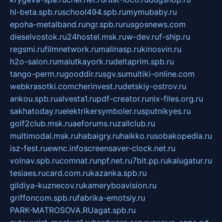
hl-beta.spb.ru
school494.spb.ru
mymubaby.ru
epoha-metalband.ru
ngr.spb.ru
rusgosnews.com
dieselvostok.ru
24hostel.msk.ru
w-dev.ru
f-ship.ru
regsmi.ru
filmnetwork.ru
malinasp.ru
kinosvin.ru
h2o-salon.ru
malutkayork.ru
deltaprim.spb.ru
tango-perm.ru
gooddir.ru
sgv.su
multiki-online.com
webkrasotki.com
cherinvest.ru
detskiy-ostrov.ru
ankou.spb.ru
alvesta1.ru
pdf-creator.ru
nix-files.org.ru
sakhatoday.ru
elektrikersymboler.ru
sputnikyes.ru
golf2club.msk.ru
aeforums.ru
zallclub.ru
multimodal.msk.ru
habaigry.ru
haikko.ru
sobakopedia.ru
isz-fest.ru
ewnc.info
screensaver-clock.net.ru
volnav.spb.ru
comnat.ru
npf.net.ru
7bit.pp.ru
kalugatur.ru
tesiaes.ru
card.com.ru
kazanka.spb.ru
gildiya-kuznecov.ru
kameryboavision.ru
griffoncom.spb.ru
fabrika-emotsiy.ru
PARK-MATROSOVA.RU
agat.spb.ru