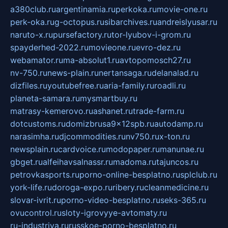
a380club.ru
argentinamia.ru
perkoka.ru
movie-one.ru
perk-oka.ru
g-octopus.ru
sibarchives.ru
andreislyusar.ru
naruto-x.ru
pursefactory.ru
tor-lyubov-i-grom.ru
spayderhed-2022.ru
movieone.ru
evro-dez.ru
webamator.ru
ma-absolut1.ru
avtopomosch27.ru
nv-750.ru
news-plain.ru
nertansaga.ru
delanalad.ru
dizfiles.ru
youtubefree.ru
aria-family.ru
roadli.ru
planeta-samara.ru
mysmartbuy.ru
matrasy-kemerovo.ru
ashanet.ru
trade-farm.ru
dotcustoms.ru
domizbrusa9x12spb.ru
autodamp.ru
narasimha.ru
djcommodities.ru
nv750.ru
x-ton.ru
newsplain.ru
cardvoice.ru
modopaper.ru
manunae.ru
gbget.ru
alfeihavsalnassr.ru
madoma.ru
tajuncos.ru
petrovkasports.ru
porno-online-besplatno.ru
splclub.ru
york-life.ru
doroga-expo.ru
ribery.ru
cleanmedicine.ru
slovar-ivrit.ru
porno-video-besplatno.ru
seks-365.ru
ovucontrol.ru
sloty-igrovyye-avtomaty.ru
ru-industriya.ru
russkoe-porno-besplatno.ru