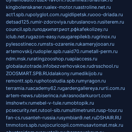
kingbolenskaner.ru
alex-motor.ru
astroline.net.ru
act1.spb.ru
polyglot.com.ru
gidlipetsk.ru
ooo-driada.ru
detsad125.ru
mir-zdoroviya.ru
bruslanovo.ru
siterem.ru
council.spb.ru
лодкипатриот.рф
kafekolizey.ru
iclub.net.ru
gazon-easy.ru
sugarepilekb.ru
grinox.ru
pylesostineco.ru
msts-ozarenie.ru
kameryjooan.ru
artemovskij.ru
dopler.spb.ru
aid70.ru
metall-perm.ru
ndm.msk.ru
ratingzooshop.ru
apiaccess.ru
globalautotrade.info
bezverhovskoe.ru
drsschool.ru
ZOOSMART.SPB.RU
dalakony.ru
medikijob.ru
remontt.spb.ru
photostudia.spb.ru
myragon.ru
terramia.ru
academy62.ru
gardengallereya.ru
rti.com.ru
artem-news.ru
biserinca.ru
krasnodarkurort.com
imshowtv.ru
mebel-v-tule.ru
mobtopik.ru
pcsecurity.net.ru
tool-sib.ru
multimetrunit.ru
sp-tour.ru
fan-cs.ru
santeh-russia.ru
symbian9.net.ru
DSHAIR.RU
tmmotors.spb.ru
xjocuricopii.com
musavtomat.msk.ru