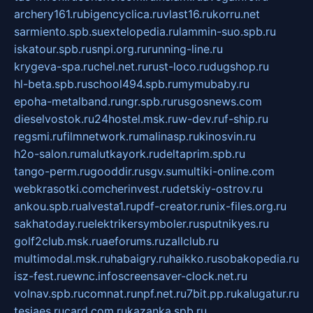
archery161.ru
bigencyclica.ru
vlast16.ru
korru.net
sarmiento.spb.su
extelopedia.ru
lammin-suo.spb.ru
iskatour.spb.ru
snpi.org.ru
running-line.ru
krygeva-spa.ru
chel.net.ru
rust-loco.ru
dugshop.ru
hl-beta.spb.ru
school494.spb.ru
mymubaby.ru
epoha-metalband.ru
ngr.spb.ru
rusgosnews.com
dieselvostok.ru
24hostel.msk.ru
w-dev.ru
f-ship.ru
regsmi.ru
filmnetwork.ru
malinasp.ru
kinosvin.ru
h2o-salon.ru
malutkayork.ru
deltaprim.spb.ru
tango-perm.ru
gooddir.ru
sgv.su
multiki-online.com
webkrasotki.com
cherinvest.ru
detskiy-ostrov.ru
ankou.spb.ru
alvesta1.ru
pdf-creator.ru
nix-files.org.ru
sakhatoday.ru
elektrikersymboler.ru
sputnikyes.ru
golf2club.msk.ru
aeforums.ru
zallclub.ru
multimodal.msk.ru
habaigry.ru
haikko.ru
sobakopedia.ru
isz-fest.ru
ewnc.info
screensaver-clock.net.ru
volnav.spb.ru
comnat.ru
npf.net.ru
7bit.pp.ru
kalugatur.ru
tesiaes.ru
card.com.ru
kazanka.spb.ru