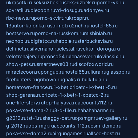
ukrasotki.ru
seksuzbek.ru
seks-uzbek.ru
porno-vk.ru
sovratili.ru
olecoon.ru
vd-dosug.ru
adonyev.ru
rbc-news.ru
porno-skvirt.ru
krospr.ru
13autor-kolonka.ru
sormol.ru
2rich.ru
hostel-65.ru
hostserve.ru
porno-na-russkom.ru
mishinlab.ru
neznobi.ru
bigfatcc.ru
habble.ru
starbucksvia.ru
delfinet.ru
silvernano.ru
elestal.ru
vektor-doroga.ru
velotrenajery.ru
pronso54.ru
lenasever.ru
lovinskix.ru
show-pets.ru
smartnews03.ru
discofoxworld.ru
miraclecoon.ru
pongup.ru
hostel65.ru
liura.ru
glasspb.ru
firehunters.ru
gribowo.ru
gnalis.ru
bulkitula.ru
hometown-france.ru
1-xbeticricetc-1-xbetti-5.ru
shop-garena.ru
cricetc-1-xbetr-1-xbetcc-2.ru
one-life-story.ru
top-halyava.ru
accounts112.ru
poka-vse-doma-2.ru
3-d-file.ru
hahahaharms.ru
g2012.ru
tst-1.ru
shaggy-cat.ru
opsmgr.ru
ev-gallery.ru
g-2012.ru
ops-mgr.ru
accounts-112.ru
csm-demo.ru
poka-vse-doma2.ru
airgungames.ru
allseo-host.ru