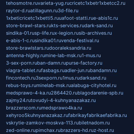
tehosmotre.ru
varieta-yug.ru
cricetc1xbetr1xbetcc2.ru
raytor-d.ru
atillagunn.ru
3d-file.ru
1xbeticricetc1xbetti5.ru
uafoot-statti.ru
e-abis1c.ru
store-brawl-stars.ru
kts-services.ru
dark-sand.ru
sindika-01.ru
sp-life.ru
x-legion.ru
sib-archives.ru
e-abis-1-c.ru
sindika01.ru
venda-festival.ru
store-brawlstars.ru
dooraleksandria.ru
antenna-highly.ru
mine-lab-msk.ru
1-mus.ru
3-sex-porn.ru
ban-damn.ru
purse-factory.ru
viagra-tablet.ru
fasbags.ru
adler-jun.ru
bandamn.ru
fincontech.ru
3sexporn.ru
1mus.ru
darksand.ru
rebus-toys.ru
minelab-msk.ru
alabuga-cityhotel.ru
medsprawo-4-ka.ru
2864420.ru
blagodarenie-spb.ru
zajmy24.ru
tovudyi-4-kuhnyanazakaz.ru
brazzerscom.ru
medsprawo4ka.ru
xehyroo5kuhnyanazakaz.ru
fabrikayfabrikaefabrika.ru
vskrytie-zamkov-moskva-113.ru
biletnadom.ru
zed-online.ru
pimchax.ru
brazzers-hd.ru
z-host.ru