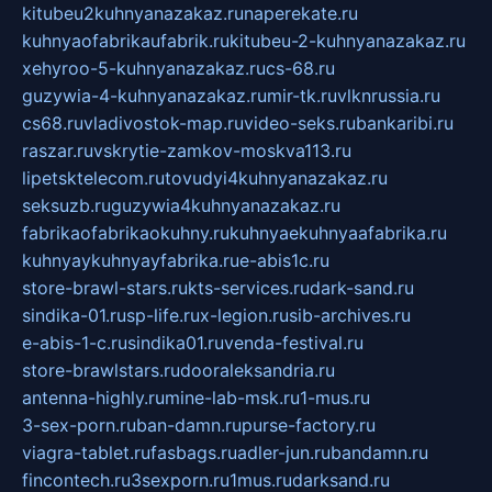
kitubeu2kuhnyanazakaz.ru
naperekate.ru
kuhnyaofabrikaufabrik.ru
kitubeu-2-kuhnyanazakaz.ru
xehyroo-5-kuhnyanazakaz.ru
cs-68.ru
guzywia-4-kuhnyanazakaz.ru
mir-tk.ru
vlknrussia.ru
cs68.ru
vladivostok-map.ru
video-seks.ru
bankaribi.ru
raszar.ru
vskrytie-zamkov-moskva113.ru
lipetsktelecom.ru
tovudyi4kuhnyanazakaz.ru
seksuzb.ru
guzywia4kuhnyanazakaz.ru
fabrikaofabrikaokuhny.ru
kuhnyaekuhnyaafabrika.ru
kuhnyaykuhnyayfabrika.ru
e-abis1c.ru
store-brawl-stars.ru
kts-services.ru
dark-sand.ru
sindika-01.ru
sp-life.ru
x-legion.ru
sib-archives.ru
e-abis-1-c.ru
sindika01.ru
venda-festival.ru
store-brawlstars.ru
dooraleksandria.ru
antenna-highly.ru
mine-lab-msk.ru
1-mus.ru
3-sex-porn.ru
ban-damn.ru
purse-factory.ru
viagra-tablet.ru
fasbags.ru
adler-jun.ru
bandamn.ru
fincontech.ru
3sexporn.ru
1mus.ru
darksand.ru