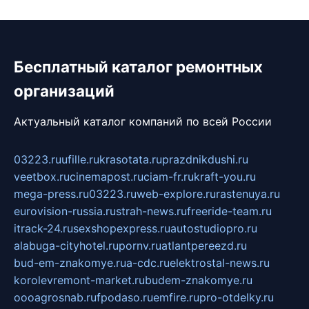
Бесплатный каталог ремонтных
организаций
Актуальный каталог компаний по всей России
03223.ru
ufille.ru
krasotata.ru
prazdnikdushi.ru
veetbox.ru
cinemapost.ru
ciam-fr.ru
kraft-you.ru
mega-press.ru
03223.ru
web-explore.ru
rastenuya.ru
eurovision-russia.ru
strah-news.ru
freeride-team.ru
itrack-24.ru
sexshopexpress.ru
autostudiopro.ru
alabuga-cityhotel.ru
pornv.ru
atlantpereezd.ru
bud-em-znakomye.ru
a-cdc.ru
elektrostal-news.ru
korolevremont-market.ru
budem-znakomye.ru
oooagrosnab.ru
fpodaso.ru
emfire.ru
pro-otdelky.ru