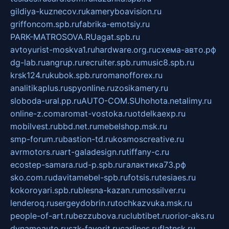
gildiya-kuznecov.ru
kameryboavision.ru
griffoncom.spb.ru
fabrika-emotsiy.ru
PARK-MATROSOVA.RU
agat.spb.ru
avtoyurist-moskva1.ru
hardware.org.ru
схема-авто.рф
dg-lab.ru
angrup.ru
recruiter.spb.ru
music8.spb.ru
krsk124.ru
kubok.spb.ru
romanofforex.ru
analitikaplus.ru
spyonline.ru
zosikamery.ru
sloboda-ural.pp.ru
AUTO-COM.SU
hohota.net
alimy.ru
online-z.com
aromat-vostoka.ru
otdelkaexp.ru
mobilvest.ru
bbd.net.ru
mebelshop.msk.ru
smp-forum.ru
bastion-td.ru
kosmoscreative.ru
avrmotors.ru
art-galadesign.ru
tiffany-c.ru
ecostep-samara.ru
d-p.spb.ru
галактика73.рф
sko.com.ru
davitamebel-spb.ru
fotsis.ru
tesiaes.ru
kokoroyari.spb.ru
blesna-kazan.ru
mossilver.ru
lenderoq.ru
sergeydobrin.ru
tochkazvuka.msk.ru
people-of-art.ru
bezzubova.ru
clubtibet.ru
orior-aks.ru
dynamoauto.ru
szk-favorit.ru
carlines.ru
flatnsk.ru