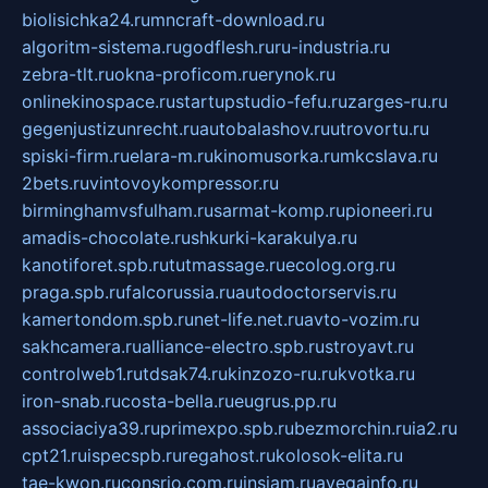
biolisichka24.ru
mncraft-download.ru
algoritm-sistema.ru
godflesh.ru
ru-industria.ru
zebra-tlt.ru
okna-proficom.ru
erynok.ru
onlinekinospace.ru
startupstudio-fefu.ru
zarges-ru.ru
gegenjustizunrecht.ru
autobalashov.ru
utrovortu.ru
spiski-firm.ru
elara-m.ru
kinomusorka.ru
mkcslava.ru
2bets.ru
vintovoykompressor.ru
birminghamvsfulham.ru
sarmat-komp.ru
pioneeri.ru
amadis-chocolate.ru
shkurki-karakulya.ru
kanotiforet.spb.ru
tutmassage.ru
ecolog.org.ru
praga.spb.ru
falcorussia.ru
autodoctorservis.ru
kamertondom.spb.ru
net-life.net.ru
avto-vozim.ru
sakhcamera.ru
alliance-electro.spb.ru
stroyavt.ru
controlweb1.ru
tdsak74.ru
kinzozo-ru.ru
kvotka.ru
iron-snab.ru
costa-bella.ru
eugrus.pp.ru
associaciya39.ru
primexpo.spb.ru
bezmorchin.ru
ia2.ru
cpt21.ru
ispecspb.ru
regahost.ru
kolosok-elita.ru
tae-kwon.ru
consrio.com.ru
insiam.ru
avegainfo.ru