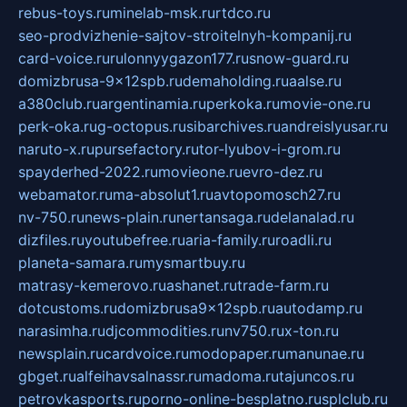
rebus-toys.ru
minelab-msk.ru
rtdco.ru
seo-prodvizhenie-sajtov-stroitelnyh-kompanij.ru
card-voice.ru
rulonnyygazon177.ru
snow-guard.ru
domizbrusa-9x12spb.ru
demaholding.ru
aalse.ru
a380club.ru
argentinamia.ru
perkoka.ru
movie-one.ru
perk-oka.ru
g-octopus.ru
sibarchives.ru
andreislyusar.ru
naruto-x.ru
pursefactory.ru
tor-lyubov-i-grom.ru
spayderhed-2022.ru
movieone.ru
evro-dez.ru
webamator.ru
ma-absolut1.ru
avtopomosch27.ru
nv-750.ru
news-plain.ru
nertansaga.ru
delanalad.ru
dizfiles.ru
youtubefree.ru
aria-family.ru
roadli.ru
planeta-samara.ru
mysmartbuy.ru
matrasy-kemerovo.ru
ashanet.ru
trade-farm.ru
dotcustoms.ru
domizbrusa9x12spb.ru
autodamp.ru
narasimha.ru
djcommodities.ru
nv750.ru
x-ton.ru
newsplain.ru
cardvoice.ru
modopaper.ru
manunae.ru
gbget.ru
alfeihavsalnassr.ru
madoma.ru
tajuncos.ru
petrovkasports.ru
porno-online-besplatno.ru
splclub.ru