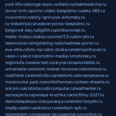
york-life.ru
doroga-expo.ru
ribery.ru
cleanmedicine.ru
slovar-ivrit.ru
porno-video-besplatno.ru
seks-365.ru
ovucontrol.ru
sloty-igrovyye-avtomaty.ru
ru-industriya.ru
russkoe-porno-besplatno.ru
belgorod-day.ru
digilith.ru
pichkurovlab.ru
medic-today.ru
taksu.ru
comp123.ru
don-ykt.ru
teensvoice.ru
imgsharing.ru
domashnee-porno.ru
eva-elfie.ru
foto-tur.ru
biz-doska.ru
metropoltravel.ru
veslo-i-yakor.ru
borodino-media.ru
rostotsky.ru
regionufa.ru
weiss-bet.ru
zaryna.ru
casinotablet.ru
universalia.ru
remont-mebeli-moscow.ru
termomur.ru
clubfisher.ru
remstirufa.ru
erdamchi.ru
doramamama.ru
muraviovka-park.ru
worldofwoman.ru
clean-dreams.ru
arkrym.ru
kristinita.ru
dircomputer.ru
healthenter.ru
textexperts.ru
pivnaya-kruzhka.ru
kinofilmy-2021.ru
demolalapaluza.ru
tanyavanya.ru
remstir-tolyatti.ru
msdip.ru
jdol.ru
sokolovr.ru
newtech-spb.ru
rezemkleim.ru
massage-tai.ru
seonub.ru
zvonitut.ru