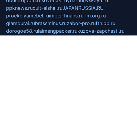
obustrojdom.ru
sovetcik.ru
ybaranovskaya.ru
ppknews.ru
cult-alshei.ru
JAPANRUSSIA.RU
proekciyamebel.ru
imper-finans.ru
rim.org.ru
glamourai.ru
brassminus.ru
zabor-pro.ru
ftn.pp.ru
dorogoe58.ru
laimengpacker.ru
kuzova-zapchasti.ru
sageerp.ru
taxodrom.ru
dsrazvitie.ru
hardcity.net.ru
ratinghomegames.ru
topservice25.ru
gubernyan.ru
gtglasslined.ru
ii4.ru
tssport.spb.ru
andorra24.com
blackwallstreet.ru
oboimos.ru
optim-doors.com.ru
ikuch.ru
nycr.org.ru
npa21.ru
vremya-ch.spb.ru
desert000.ru
ivtorgi.ru
ifiori.ru
catalog-statei.ru
dcv.org.ru
spetsmaster174.ru
ipkameryhiseeu.ru
dum26.ru
ruspol.spb.ru
fr-opendp.ru
kam-solnyshko.ru
cheyenne-arapaho.ru
sevzapmetal.spb.ru
ted-lapidus.spb.ru
parasite-eliminator.ru
sigma-complete.ru
modernworld.ru
dama-moda.ru
eholot-group.ru
sk-nvkz.ru
DRONGOLD.RU
democratia2.ru
i-farmer.ru
mass-sport.org