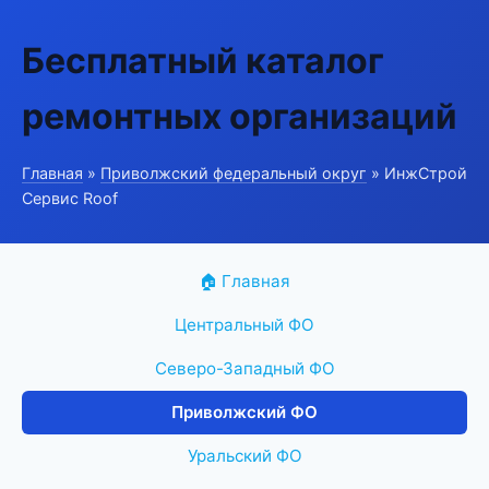
Бесплатный каталог
ремонтных организаций
Главная
»
Приволжский федеральный округ
» ИнжСтрой
Сервис Roof
🏠 Главная
Центральный ФО
Северо-Западный ФО
Приволжский ФО
Уральский ФО