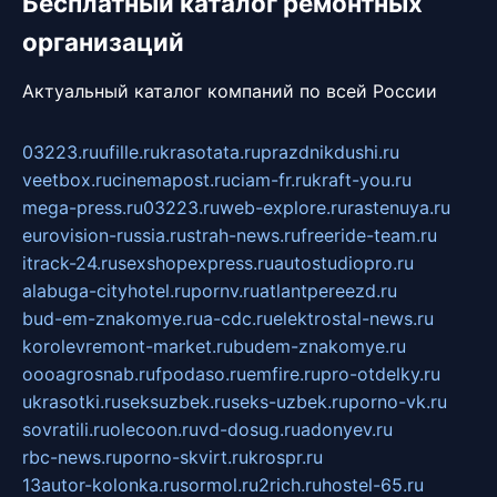
Бесплатный каталог ремонтных
организаций
Актуальный каталог компаний по всей России
03223.ru
ufille.ru
krasotata.ru
prazdnikdushi.ru
veetbox.ru
cinemapost.ru
ciam-fr.ru
kraft-you.ru
mega-press.ru
03223.ru
web-explore.ru
rastenuya.ru
eurovision-russia.ru
strah-news.ru
freeride-team.ru
itrack-24.ru
sexshopexpress.ru
autostudiopro.ru
alabuga-cityhotel.ru
pornv.ru
atlantpereezd.ru
bud-em-znakomye.ru
a-cdc.ru
elektrostal-news.ru
korolevremont-market.ru
budem-znakomye.ru
oooagrosnab.ru
fpodaso.ru
emfire.ru
pro-otdelky.ru
ukrasotki.ru
seksuzbek.ru
seks-uzbek.ru
porno-vk.ru
sovratili.ru
olecoon.ru
vd-dosug.ru
adonyev.ru
rbc-news.ru
porno-skvirt.ru
krospr.ru
13autor-kolonka.ru
sormol.ru
2rich.ru
hostel-65.ru