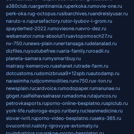
a380club.ru
argentinamia.ru
perkoka.ru
movie-one.ru
perk-oka.ru
g-octopus.ru
sibarchives.ru
andreislyusar.ru
naruto-x.ru
pursefactory.ru
tor-lyubov-i-grom.ru
spayderhed-2022.ru
movieone.ru
evro-dez.ru
webamator.ru
ma-absolut1.ru
avtopomosch27.ru
nv-750.ru
news-plain.ru
nertansaga.ru
delanalad.ru
dizfiles.ru
youtubefree.ru
aria-family.ru
roadli.ru
planeta-samara.ru
mysmartbuy.ru
matrasy-kemerovo.ru
ashanet.ru
trade-farm.ru
dotcustoms.ru
domizbrusa9x12spb.ru
autodamp.ru
narasimha.ru
djcommodities.ru
nv750.ru
x-ton.ru
newsplain.ru
cardvoice.ru
modopaper.ru
manunae.ru
gbget.ru
alfeihavsalnassr.ru
madoma.ru
tajuncos.ru
petrovkasports.ru
porno-online-besplatno.ru
splclub.ru
york-life.ru
doroga-expo.ru
ribery.ru
cleanmedicine.ru
slovar-ivrit.ru
porno-video-besplatno.ru
seks-365.ru
ovucontrol.ru
sloty-igrovyye-avtomaty.ru
ru-industriya.ru
russkoe-porno-besplatno.ru