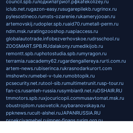
council.spb.ru
лодкипатриот.рф
kafekolizey.ru
iclub.net.ru
gazon-easy.ru
sugarepilekb.ru
grinox.ru
pylesostineco.ru
msts-ozarenie.ru
kameryjooan.ru
artemovskij.ru
dopler.spb.ru
aid70.ru
metall-perm.ru
ndm.msk.ru
ratingzooshop.ru
apiaccess.ru
globalautotrade.info
bezverhovskoe.ru
drsschool.ru
ZOOSMART.SPB.RU
dalakony.ru
medikijob.ru
remontt.spb.ru
photostudia.spb.ru
myragon.ru
terramia.ru
academy62.ru
gardengallereya.ru
rti.com.ru
artem-news.ru
biserinca.ru
krasnodarkurort.com
imshowtv.ru
mebel-v-tule.ru
mobtopik.ru
pcsecurity.net.ru
tool-sib.ru
multimetrunit.ru
sp-tour.ru
fan-cs.ru
santeh-russia.ru
symbian9.net.ru
DSHAIR.RU
tmmotors.spb.ru
xjocuricopii.com
musavtomat.msk.ru
obustrojdom.ru
sovetcik.ru
ybaranovskaya.ru
ppknews.ru
cult-alshei.ru
JAPANRUSSIA.RU
proekciyamebel.ru
imper-finans.ru
rim.org.ru
glamourai.ru
brassminus.ru
zabor-pro.ru
ftn.pp.ru