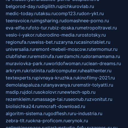
belgorod-day.ru
digilith.ru
pichkurovlab.ru
medic-today.ru
taksu.ru
comp123.ru
don-ykt.ru
teensvoice.ru
imgsharing.ru
domashnee-porno.ru
eva-elfie.ru
foto-tur.ru
biz-doska.ru
metropoltravel.ru
veslo-i-yakor.ru
borodino-media.ru
rostotsky.ru
regionufa.ru
weiss-bet.ru
zaryna.ru
casinotablet.ru
universalia.ru
remont-mebeli-moscow.ru
termomur.ru
clubfisher.ru
remstirufa.ru
erdamchi.ru
doramamama.ru
muraviovka-park.ru
worldofwoman.ru
clean-dreams.ru
arkrym.ru
kristinita.ru
dircomputer.ru
healthenter.ru
textexperts.ru
pivnaya-kruzhka.ru
kinofilmy-2021.ru
demolalapaluza.ru
tanyavanya.ru
remstir-tolyatti.ru
msdip.ru
jdol.ru
sokolovr.ru
newtech-spb.ru
rezemkleim.ru
massage-tai.ru
seonub.ru
zvonitut.ru
biolisichka24.ru
mncraft-download.ru
algoritm-sistema.ru
godflesh.ru
ru-industria.ru
zebra-tlt.ru
okna-proficom.ru
erynok.ru
onlinekinospace.ru
startupstudio-fefu.ru
zarges-ru.ru