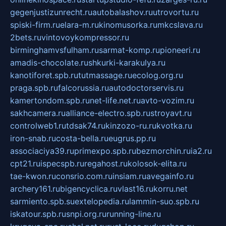
gegenjustizunrecht.ru
autobalashov.ru
utrovortu.ru
spiski-firm.ru
elara-m.ru
kinomusorka.ru
mkcslava.ru
2bets.ru
vintovoykompressor.ru
birminghamvsfulham.ru
sarmat-komp.ru
pioneeri.ru
amadis-chocolate.ru
shkurki-karakulya.ru
kanotiforet.spb.ru
tutmassage.ru
ecolog.org.ru
praga.spb.ru
falcorussia.ru
autodoctorservis.ru
kamertondom.spb.ru
net-life.net.ru
avto-vozim.ru
sakhcamera.ru
alliance-electro.spb.ru
stroyavt.ru
controlweb1.ru
tdsak74.ru
kinzozo-ru.ru
kvotka.ru
iron-snab.ru
costa-bella.ru
eugrus.pp.ru
associaciya39.ru
primexpo.spb.ru
bezmorchin.ru
ia2.ru
cpt21.ru
ispecspb.ru
regahost.ru
kolosok-elita.ru
tae-kwon.ru
consrio.com.ru
insiam.ru
avegainfo.ru
archery161.ru
bigencyclica.ru
vlast16.ru
korru.net
sarmiento.spb.su
extelopedia.ru
lammin-suo.spb.ru
iskatour.spb.ru
snpi.org.ru
running-line.ru