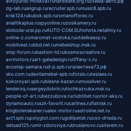
avtoyurist-moskva1.ru
hardware.org.ru
схема-авто.рф
dg-lab.ru
angrup.ru
recruiter.spb.ru
music8.spb.ru
krsk124.ru
kubok.spb.ru
romanofforex.ru
analitikaplus.ru
spyonline.ru
zosikamery.ru
sloboda-ural.pp.ru
AUTO-COM.SU
hohota.net
alimy.ru
online-z.com
aromat-vostoka.ru
otdelkaexp.ru
mobilvest.ru
bbd.net.ru
mebelshop.msk.ru
smp-forum.ru
bastion-td.ru
kosmoscreative.ru
avrmotors.ru
art-galadesign.ru
tiffany-c.ru
ecostep-samara.ru
d-p.spb.ru
галактика73.рф
sko.com.ru
davitamebel-spb.ru
fotsis.ru
tesiaes.ru
kokoroyari.spb.ru
blesna-kazan.ru
mossilver.ru
lenderoq.ru
sergeydobrin.ru
tochkazvuka.msk.ru
people-of-art.ru
bezzubova.ru
clubtibet.ru
orior-aks.ru
dynamoauto.ru
szk-favorit.ru
carlines.ru
flatnsk.ru
kingbolenskaner.ru
alex-motor.ru
astroline.net.ru
act1.spb.ru
polyglot.com.ru
gidlipetsk.ru
ooo-driada.ru
detsad125.ru
mir-zdoroviya.ru
bruslanovo.ru
siterem.ru