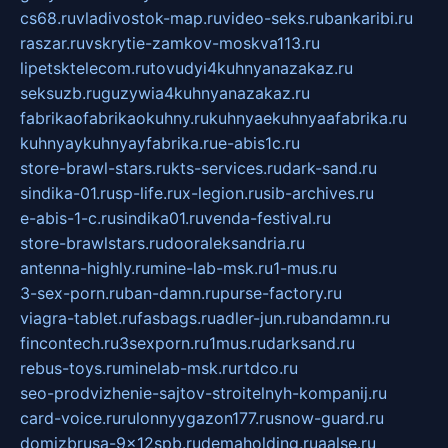
cs68.ru
vladivostok-map.ru
video-seks.ru
bankaribi.ru
raszar.ru
vskrytie-zamkov-moskva113.ru
lipetsktelecom.ru
tovudyi4kuhnyanazakaz.ru
seksuzb.ru
guzywia4kuhnyanazakaz.ru
fabrikaofabrikaokuhny.ru
kuhnyaekuhnyaafabrika.ru
kuhnyaykuhnyayfabrika.ru
e-abis1c.ru
store-brawl-stars.ru
kts-services.ru
dark-sand.ru
sindika-01.ru
sp-life.ru
x-legion.ru
sib-archives.ru
e-abis-1-c.ru
sindika01.ru
venda-festival.ru
store-brawlstars.ru
dooraleksandria.ru
antenna-highly.ru
mine-lab-msk.ru
1-mus.ru
3-sex-porn.ru
ban-damn.ru
purse-factory.ru
viagra-tablet.ru
fasbags.ru
adler-jun.ru
bandamn.ru
fincontech.ru
3sexporn.ru
1mus.ru
darksand.ru
rebus-toys.ru
minelab-msk.ru
rtdco.ru
seo-prodvizhenie-sajtov-stroitelnyh-kompanij.ru
card-voice.ru
rulonnyygazon177.ru
snow-guard.ru
domizbrusa-9x12spb.ru
demaholding.ru
aalse.ru