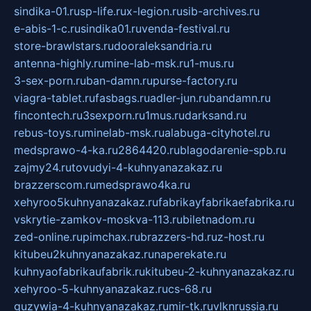
sindika-01.ru
sp-life.ru
x-legion.ru
sib-archives.ru
e-abis-1-c.ru
sindika01.ru
venda-festival.ru
store-brawlstars.ru
dooraleksandria.ru
antenna-highly.ru
mine-lab-msk.ru
1-mus.ru
3-sex-porn.ru
ban-damn.ru
purse-factory.ru
viagra-tablet.ru
fasbags.ru
adler-jun.ru
bandamn.ru
fincontech.ru
3sexporn.ru
1mus.ru
darksand.ru
rebus-toys.ru
minelab-msk.ru
alabuga-cityhotel.ru
medsprawo-4-ka.ru
2864420.ru
blagodarenie-spb.ru
zajmy24.ru
tovudyi-4-kuhnyanazakaz.ru
brazzerscom.ru
medsprawo4ka.ru
xehyroo5kuhnyanazakaz.ru
fabrikayfabrikaefabrika.ru
vskrytie-zamkov-moskva-113.ru
biletnadom.ru
zed-online.ru
pimchax.ru
brazzers-hd.ru
z-host.ru
kitubeu2kuhnyanazakaz.ru
naperekate.ru
kuhnyaofabrikaufabrik.ru
kitubeu-2-kuhnyanazakaz.ru
xehyroo-5-kuhnyanazakaz.ru
cs-68.ru
guzywia-4-kuhnyanazakaz.ru
mir-tk.ru
vlknrussia.ru