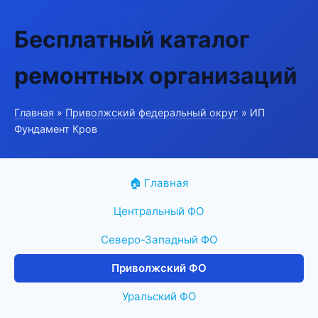
Бесплатный каталог
ремонтных организаций
Главная
»
Приволжский федеральный округ
» ИП
Фундамент Кров
🏠 Главная
Центральный ФО
Северо-Западный ФО
Приволжский ФО
Уральский ФО