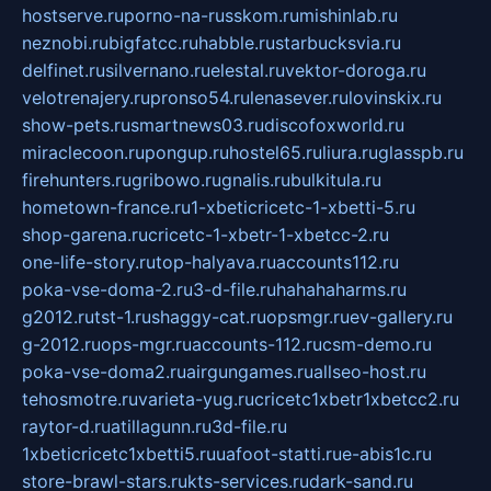
hostserve.ru
porno-na-russkom.ru
mishinlab.ru
neznobi.ru
bigfatcc.ru
habble.ru
starbucksvia.ru
delfinet.ru
silvernano.ru
elestal.ru
vektor-doroga.ru
velotrenajery.ru
pronso54.ru
lenasever.ru
lovinskix.ru
show-pets.ru
smartnews03.ru
discofoxworld.ru
miraclecoon.ru
pongup.ru
hostel65.ru
liura.ru
glasspb.ru
firehunters.ru
gribowo.ru
gnalis.ru
bulkitula.ru
hometown-france.ru
1-xbeticricetc-1-xbetti-5.ru
shop-garena.ru
cricetc-1-xbetr-1-xbetcc-2.ru
one-life-story.ru
top-halyava.ru
accounts112.ru
poka-vse-doma-2.ru
3-d-file.ru
hahahaharms.ru
g2012.ru
tst-1.ru
shaggy-cat.ru
opsmgr.ru
ev-gallery.ru
g-2012.ru
ops-mgr.ru
accounts-112.ru
csm-demo.ru
poka-vse-doma2.ru
airgungames.ru
allseo-host.ru
tehosmotre.ru
varieta-yug.ru
cricetc1xbetr1xbetcc2.ru
raytor-d.ru
atillagunn.ru
3d-file.ru
1xbeticricetc1xbetti5.ru
uafoot-statti.ru
e-abis1c.ru
store-brawl-stars.ru
kts-services.ru
dark-sand.ru