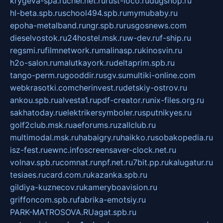
krygeva-spa.ru
chel.net.ru
rust-loco.ru
dugshop.ru
hl-beta.spb.ru
school494.spb.ru
mymubaby.ru
epoha-metalband.ru
ngr.spb.ru
rusgosnews.com
dieselvostok.ru
24hostel.msk.ru
w-dev.ru
f-ship.ru
regsmi.ru
filmnetwork.ru
malinasp.ru
kinosvin.ru
h2o-salon.ru
malutkayork.ru
deltaprim.spb.ru
tango-perm.ru
gooddir.ru
sgv.su
multiki-online.com
webkrasotki.com
cherinvest.ru
detskiy-ostrov.ru
ankou.spb.ru
alvesta1.ru
pdf-creator.ru
nix-files.org.ru
sakhatoday.ru
elektrikersymboler.ru
sputnikyes.ru
golf2club.msk.ru
aeforums.ru
zallclub.ru
multimodal.msk.ru
habaigry.ru
haikko.ru
sobakopedia.ru
isz-fest.ru
ewnc.info
screensaver-clock.net.ru
volnav.spb.ru
comnat.ru
npf.net.ru
7bit.pp.ru
kalugatur.ru
tesiaes.ru
card.com.ru
kazanka.spb.ru
gildiya-kuznecov.ru
kameryboavision.ru
griffoncom.spb.ru
fabrika-emotsiy.ru
PARK-MATROSOVA.RU
agat.spb.ru