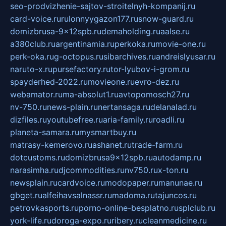
seo-prodvizhenie-sajtov-stroitelnyh-kompanij.ru
card-voice.ru
rulonnyygazon177.ru
snow-guard.ru
domizbrusa-9x12spb.ru
demaholding.ru
aalse.ru
a380club.ru
argentinamia.ru
perkoka.ru
movie-one.ru
perk-oka.ru
g-octopus.ru
sibarchives.ru
andreislyusar.ru
naruto-x.ru
pursefactory.ru
tor-lyubov-i-grom.ru
spayderhed-2022.ru
movieone.ru
evro-dez.ru
webamator.ru
ma-absolut1.ru
avtopomosch27.ru
nv-750.ru
news-plain.ru
nertansaga.ru
delanalad.ru
dizfiles.ru
youtubefree.ru
aria-family.ru
roadli.ru
planeta-samara.ru
mysmartbuy.ru
matrasy-kemerovo.ru
ashanet.ru
trade-farm.ru
dotcustoms.ru
domizbrusa9x12spb.ru
autodamp.ru
narasimha.ru
djcommodities.ru
nv750.ru
x-ton.ru
newsplain.ru
cardvoice.ru
modopaper.ru
manunae.ru
gbget.ru
alfeihavsalnassr.ru
madoma.ru
tajuncos.ru
petrovkasports.ru
porno-online-besplatno.ru
splclub.ru
york-life.ru
doroga-expo.ru
ribery.ru
cleanmedicine.ru