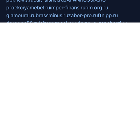
proekciyamebel.ru
imper-finans.ru
rim.org.ru
glamourai.ru
brassminus.ru
zabor-pro.ru
ftn.pp.ru
dorogoe58.ru
laimengpacker.ru
kuzova-zapchasti.ru
sageerp.ru
taxodrom.ru
dsrazvitie.ru
hardcity.net.ru
ratinghomegames.ru
topservice25.ru
gubernyan.ru
gtglasslined.ru
ii4.ru
tssport.spb.ru
andorra24.com
blackwallstreet.ru
oboimos.ru
optim-doors.com.ru
ikuch.ru
nycr.org.ru
npa21.ru
vremya-ch.spb.ru
desert000.ru
ivtorgi.ru
ifiori.ru
catalog-statei.ru
dcv.org.ru
spetsmaster174.ru
ipkameryhiseeu.ru
dum26.ru
ruspol.spb.ru
fr-opendp.ru
kam-solnyshko.ru
cheyenne-arapaho.ru
sevzapmetal.spb.ru
ted-lapidus.spb.ru
parasite-eliminator.ru
sigma-complete.ru
modernworld.ru
dama-moda.ru
eholot-group.ru
sk-nvkz.ru
DRONGOLD.RU
democratia2.ru
i-farmer.ru
mass-sport.org
jablonex.spb.ru
bookmess.ru
linkword.ru