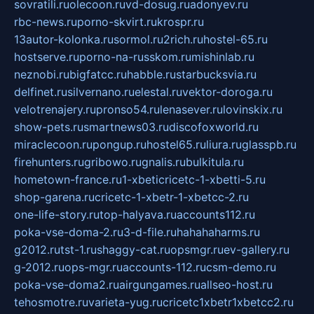
sovratili.ru
olecoon.ru
vd-dosug.ru
adonyev.ru
rbc-news.ru
porno-skvirt.ru
krospr.ru
13autor-kolonka.ru
sormol.ru
2rich.ru
hostel-65.ru
hostserve.ru
porno-na-russkom.ru
mishinlab.ru
neznobi.ru
bigfatcc.ru
habble.ru
starbucksvia.ru
delfinet.ru
silvernano.ru
elestal.ru
vektor-doroga.ru
velotrenajery.ru
pronso54.ru
lenasever.ru
lovinskix.ru
show-pets.ru
smartnews03.ru
discofoxworld.ru
miraclecoon.ru
pongup.ru
hostel65.ru
liura.ru
glasspb.ru
firehunters.ru
gribowo.ru
gnalis.ru
bulkitula.ru
hometown-france.ru
1-xbeticricetc-1-xbetti-5.ru
shop-garena.ru
cricetc-1-xbetr-1-xbetcc-2.ru
one-life-story.ru
top-halyava.ru
accounts112.ru
poka-vse-doma-2.ru
3-d-file.ru
hahahaharms.ru
g2012.ru
tst-1.ru
shaggy-cat.ru
opsmgr.ru
ev-gallery.ru
g-2012.ru
ops-mgr.ru
accounts-112.ru
csm-demo.ru
poka-vse-doma2.ru
airgungames.ru
allseo-host.ru
tehosmotre.ru
varieta-yug.ru
cricetc1xbetr1xbetcc2.ru