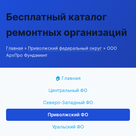
Бесплатный каталог
ремонтных организаций
Главная
»
Приволжский федеральный округ
» ООО
АрхПро Фундамент
🏠 Главная
Центральный ФО
Северо-Западный ФО
Приволжский ФО
Уральский ФО