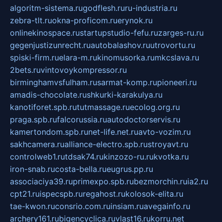
algoritm-sistema.ru
godflesh.ru
ru-industria.ru
zebra-tlt.ru
okna-proficom.ru
erynok.ru
onlinekinospace.ru
startupstudio-fefu.ru
zarges-ru.ru
gegenjustizunrecht.ru
autobalashov.ru
utrovortu.ru
spiski-firm.ru
elara-m.ru
kinomusorka.ru
mkcslava.ru
2bets.ru
vintovoykompressor.ru
birminghamvsfulham.ru
sarmat-komp.ru
pioneeri.ru
amadis-chocolate.ru
shkurki-karakulya.ru
kanotiforet.spb.ru
tutmassage.ru
ecolog.org.ru
praga.spb.ru
falcorussia.ru
autodoctorservis.ru
kamertondom.spb.ru
net-life.net.ru
avto-vozim.ru
sakhcamera.ru
alliance-electro.spb.ru
stroyavt.ru
controlweb1.ru
tdsak74.ru
kinzozo-ru.ru
kvotka.ru
iron-snab.ru
costa-bella.ru
eugrus.pp.ru
associaciya39.ru
primexpo.spb.ru
bezmorchin.ru
ia2.ru
cpt21.ru
ispecspb.ru
regahost.ru
kolosok-elita.ru
tae-kwon.ru
consrio.com.ru
insiam.ru
avegainfo.ru
archery161.ru
bigencyclica.ru
vlast16.ru
korru.net