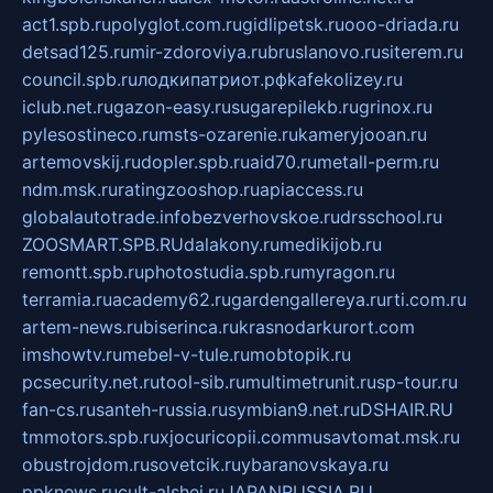
act1.spb.ru
polyglot.com.ru
gidlipetsk.ru
ooo-driada.ru
detsad125.ru
mir-zdoroviya.ru
bruslanovo.ru
siterem.ru
council.spb.ru
лодкипатриот.рф
kafekolizey.ru
iclub.net.ru
gazon-easy.ru
sugarepilekb.ru
grinox.ru
pylesostineco.ru
msts-ozarenie.ru
kameryjooan.ru
artemovskij.ru
dopler.spb.ru
aid70.ru
metall-perm.ru
ndm.msk.ru
ratingzooshop.ru
apiaccess.ru
globalautotrade.info
bezverhovskoe.ru
drsschool.ru
ZOOSMART.SPB.RU
dalakony.ru
medikijob.ru
remontt.spb.ru
photostudia.spb.ru
myragon.ru
terramia.ru
academy62.ru
gardengallereya.ru
rti.com.ru
artem-news.ru
biserinca.ru
krasnodarkurort.com
imshowtv.ru
mebel-v-tule.ru
mobtopik.ru
pcsecurity.net.ru
tool-sib.ru
multimetrunit.ru
sp-tour.ru
fan-cs.ru
santeh-russia.ru
symbian9.net.ru
DSHAIR.RU
tmmotors.spb.ru
xjocuricopii.com
musavtomat.msk.ru
obustrojdom.ru
sovetcik.ru
ybaranovskaya.ru
ppknews.ru
cult-alshei.ru
JAPANRUSSIA.RU