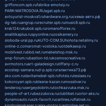
griffoncom.spb.ru
fabrika-emotsiy.ru
PARK-MATROSOVA.RU
agat.spb.ru
avtoyurist-moskva1.ru
hardware.org.ru
схема-авто.рф
dg-lab.ru
angrup.ru
recruiter.spb.ru
music8.spb.ru
krsk124.ru
kubok.spb.ru
romanofforex.ru
analitikaplus.ru
spyonline.ru
zosikamery.ru
sloboda-ural.pp.ru
AUTO-COM.SU
hohota.net
alimy.ru
online-z.com
aromat-vostoka.ru
otdelkaexp.ru
mobilvest.ru
bbd.net.ru
mebelshop.msk.ru
smp-forum.ru
bastion-td.ru
kosmoscreative.ru
avrmotors.ru
art-galadesign.ru
tiffany-c.ru
ecostep-samara.ru
d-p.spb.ru
галактика73.рф
sko.com.ru
davitamebel-spb.ru
fotsis.ru
tesiaes.ru
kokoroyari.spb.ru
blesna-kazan.ru
mossilver.ru
lenderoq.ru
sergeydobrin.ru
tochkazvuka.msk.ru
people-of-art.ru
bezzubova.ru
clubtibet.ru
orior-aks.ru
dynamoauto.ru
szk-favorit.ru
carlines.ru
flatnsk.ru
kingbolenskaner.ru
alex-motor.ru
astroline.net.ru