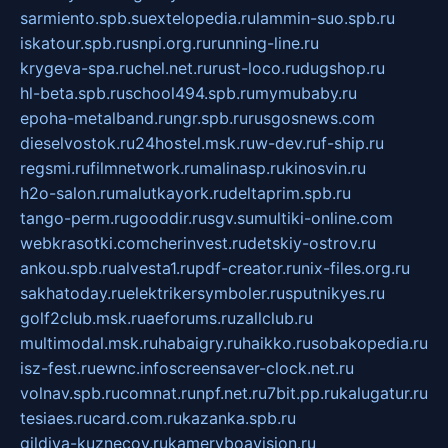
sarmiento.spb.su
extelopedia.ru
lammin-suo.spb.ru
iskatour.spb.ru
snpi.org.ru
running-line.ru
krygeva-spa.ru
chel.net.ru
rust-loco.ru
dugshop.ru
hl-beta.spb.ru
school494.spb.ru
mymubaby.ru
epoha-metalband.ru
ngr.spb.ru
rusgosnews.com
dieselvostok.ru
24hostel.msk.ru
w-dev.ru
f-ship.ru
regsmi.ru
filmnetwork.ru
malinasp.ru
kinosvin.ru
h2o-salon.ru
malutkayork.ru
deltaprim.spb.ru
tango-perm.ru
gooddir.ru
sgv.su
multiki-online.com
webkrasotki.com
cherinvest.ru
detskiy-ostrov.ru
ankou.spb.ru
alvesta1.ru
pdf-creator.ru
nix-files.org.ru
sakhatoday.ru
elektrikersymboler.ru
sputnikyes.ru
golf2club.msk.ru
aeforums.ru
zallclub.ru
multimodal.msk.ru
habaigry.ru
haikko.ru
sobakopedia.ru
isz-fest.ru
ewnc.info
screensaver-clock.net.ru
volnav.spb.ru
comnat.ru
npf.net.ru
7bit.pp.ru
kalugatur.ru
tesiaes.ru
card.com.ru
kazanka.spb.ru
gildiya-kuznecov.ru
kameryboavision.ru