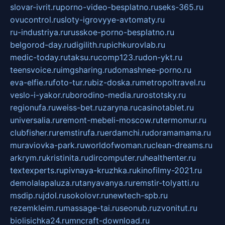
slovar-ivrit.ru
porno-video-besplatno.ru
seks-365.ru
ovucontrol.ru
sloty-igrovyye-avtomaty.ru
ru-industriya.ru
russkoe-porno-besplatno.ru
belgorod-day.ru
digilith.ru
pichkurovlab.ru
medic-today.ru
taksu.ru
comp123.ru
don-ykt.ru
teensvoice.ru
imgsharing.ru
domashnee-porno.ru
eva-elfie.ru
foto-tur.ru
biz-doska.ru
metropoltravel.ru
veslo-i-yakor.ru
borodino-media.ru
rostotsky.ru
regionufa.ru
weiss-bet.ru
zaryna.ru
casinotablet.ru
universalia.ru
remont-mebeli-moscow.ru
termomur.ru
clubfisher.ru
remstirufa.ru
erdamchi.ru
doramamama.ru
muraviovka-park.ru
worldofwoman.ru
clean-dreams.ru
arkrym.ru
kristinita.ru
dircomputer.ru
healthenter.ru
textexperts.ru
pivnaya-kruzhka.ru
kinofilmy-2021.ru
demolalapaluza.ru
tanyavanya.ru
remstir-tolyatti.ru
msdip.ru
jdol.ru
sokolovr.ru
newtech-spb.ru
rezemkleim.ru
massage-tai.ru
seonub.ru
zvonitut.ru
biolisichka24.ru
mncraft-download.ru