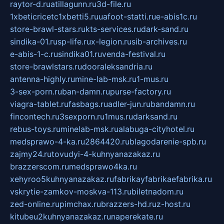
raytor-d.ru
atillagunn.ru
3d-file.ru
1xbeticricetc1xbetti5.ru
uafoot-statti.ru
e-abis1c.ru
store-brawl-stars.ru
kts-services.ru
dark-sand.ru
sindika-01.ru
sp-life.ru
x-legion.ru
sib-archives.ru
e-abis-1-c.ru
sindika01.ru
venda-festival.ru
store-brawlstars.ru
dooraleksandria.ru
antenna-highly.ru
mine-lab-msk.ru
1-mus.ru
3-sex-porn.ru
ban-damn.ru
purse-factory.ru
viagra-tablet.ru
fasbags.ru
adler-jun.ru
bandamn.ru
fincontech.ru
3sexporn.ru
1mus.ru
darksand.ru
rebus-toys.ru
minelab-msk.ru
alabuga-cityhotel.ru
medsprawo-4-ka.ru
2864420.ru
blagodarenie-spb.ru
zajmy24.ru
tovudyi-4-kuhnyanazakaz.ru
brazzerscom.ru
medsprawo4ka.ru
xehyroo5kuhnyanazakaz.ru
fabrikayfabrikaefabrika.ru
vskrytie-zamkov-moskva-113.ru
biletnadom.ru
zed-online.ru
pimchax.ru
brazzers-hd.ru
z-host.ru
kitubeu2kuhnyanazakaz.ru
naperekate.ru