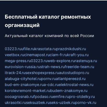
Бесплатный каталог ремонтных
организаций
Актуальный каталог компаний по всей России
03223.ru
ufille.ru
krasotata.ru
prazdnikdushi.ru
veetbox.ru
cinemapost.ru
ciam-fr.ru
kraft-you.ru
mega-press.ru
03223.ru
web-explore.ru
rastenuya.ru
eurovision-russia.ru
strah-news.ru
freeride-team.ru
itrack-24.ru
sexshopexpress.ru
autostudiopro.ru
alabuga-cityhotel.ru
pornv.ru
atlantpereezd.ru
bud-em-znakomye.ru
a-cdc.ru
elektrostal-news.ru
korolevremont-market.ru
budem-znakomye.ru
oooagrosnab.ru
fpodaso.ru
emfire.ru
pro-otdelky.ru
ukrasotki.ru
seksuzbek.ru
seks-uzbek.ru
porno-vk.ru