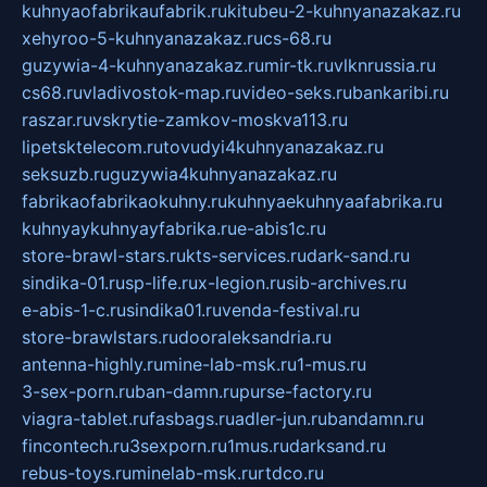
kuhnyaofabrikaufabrik.ru
kitubeu-2-kuhnyanazakaz.ru
xehyroo-5-kuhnyanazakaz.ru
cs-68.ru
guzywia-4-kuhnyanazakaz.ru
mir-tk.ru
vlknrussia.ru
cs68.ru
vladivostok-map.ru
video-seks.ru
bankaribi.ru
raszar.ru
vskrytie-zamkov-moskva113.ru
lipetsktelecom.ru
tovudyi4kuhnyanazakaz.ru
seksuzb.ru
guzywia4kuhnyanazakaz.ru
fabrikaofabrikaokuhny.ru
kuhnyaekuhnyaafabrika.ru
kuhnyaykuhnyayfabrika.ru
e-abis1c.ru
store-brawl-stars.ru
kts-services.ru
dark-sand.ru
sindika-01.ru
sp-life.ru
x-legion.ru
sib-archives.ru
e-abis-1-c.ru
sindika01.ru
venda-festival.ru
store-brawlstars.ru
dooraleksandria.ru
antenna-highly.ru
mine-lab-msk.ru
1-mus.ru
3-sex-porn.ru
ban-damn.ru
purse-factory.ru
viagra-tablet.ru
fasbags.ru
adler-jun.ru
bandamn.ru
fincontech.ru
3sexporn.ru
1mus.ru
darksand.ru
rebus-toys.ru
minelab-msk.ru
rtdco.ru