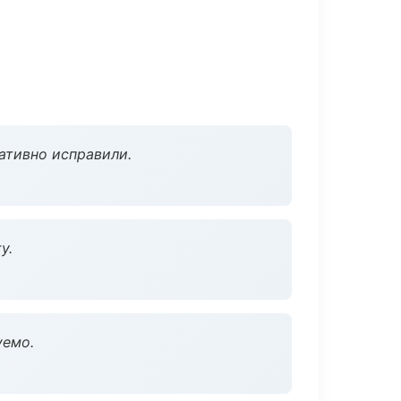
ативно исправили.
у.
уемо.