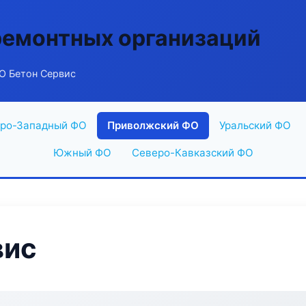
ремонтных организаций
О Бетон Сервис
ро-Западный ФО
Приволжский ФО
Уральский ФО
Южный ФО
Северо-Кавказский ФО
вис