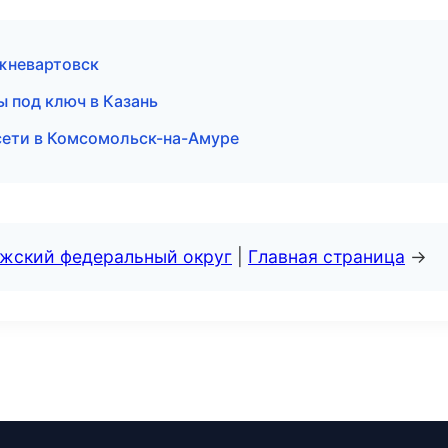
ижневартовск
 под ключ в Казань
сети в Комсомольск-на-Амуре
лжский федеральный округ
|
Главная страница
→