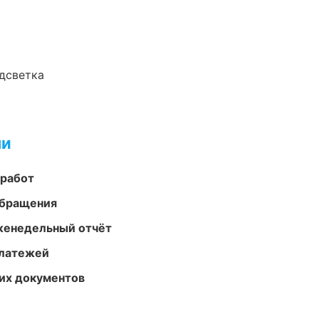
одсветка
ми
 работ
обращения
женедельный отчёт
платежей
их документов