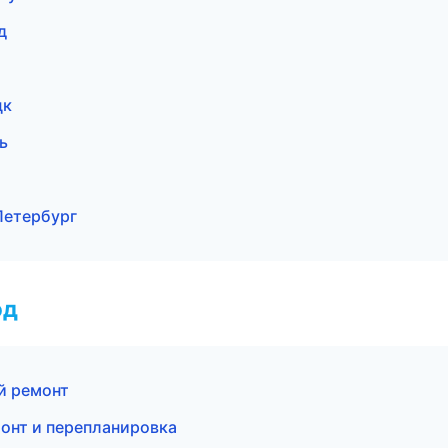
д
цк
ь
Петербург
од
й ремонт
онт и перепланировка