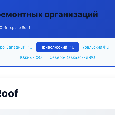
ремонтных организаций
О Интерьер Roof
ро-Западный ФО
Приволжский ФО
Уральский ФО
Южный ФО
Северо-Кавказский ФО
Roof