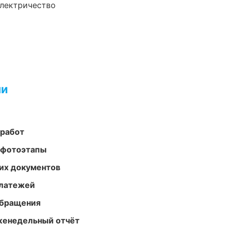
электричество
ми
 работ
 фотоэтапы
их документов
платежей
обращения
женедельный отчёт