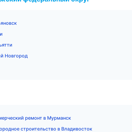
ьяновск
ти
ьятти
й Новгород
мерческий ремонт в Мурманск
ородное строительство в Владивосток