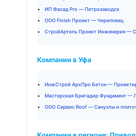
ИП Фасад Pro — Петрозаводск
ООО Finish Проект — Череповец
СтройАртель Проект Инженерия — С
Компании в Уфа
ИнжСтрой АрхПро Бетон — Проектир
Мастерская Бригадир Фундамент — 
ООО Сервис Roof — Санузлы и плито
Компании в регионе: Приво