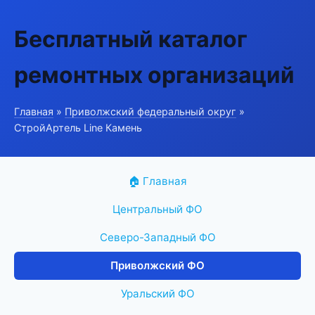
Бесплатный каталог
ремонтных организаций
Главная
»
Приволжский федеральный округ
»
СтройАртель Line Камень
🏠 Главная
Центральный ФО
Северо-Западный ФО
Приволжский ФО
Уральский ФО