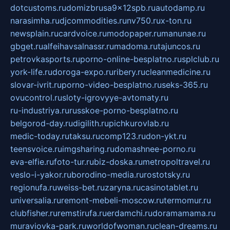
dotcustoms.ru
domizbrusa9x12spb.ru
autodamp.ru
narasimha.ru
djcommodities.ru
nv750.ru
x-ton.ru
newsplain.ru
cardvoice.ru
modopaper.ru
manunae.ru
gbget.ru
alfeihavsalnassr.ru
madoma.ru
tajuncos.ru
petrovkasports.ru
porno-online-besplatno.ru
splclub.ru
york-life.ru
doroga-expo.ru
ribery.ru
cleanmedicine.ru
slovar-ivrit.ru
porno-video-besplatno.ru
seks-365.ru
ovucontrol.ru
sloty-igrovyye-avtomaty.ru
ru-industriya.ru
russkoe-porno-besplatno.ru
belgorod-day.ru
digilith.ru
pichkurovlab.ru
medic-today.ru
taksu.ru
comp123.ru
don-ykt.ru
teensvoice.ru
imgsharing.ru
domashnee-porno.ru
eva-elfie.ru
foto-tur.ru
biz-doska.ru
metropoltravel.ru
veslo-i-yakor.ru
borodino-media.ru
rostotsky.ru
regionufa.ru
weiss-bet.ru
zaryna.ru
casinotablet.ru
universalia.ru
remont-mebeli-moscow.ru
termomur.ru
clubfisher.ru
remstirufa.ru
erdamchi.ru
doramamama.ru
muraviovka-park.ru
worldofwoman.ru
clean-dreams.ru