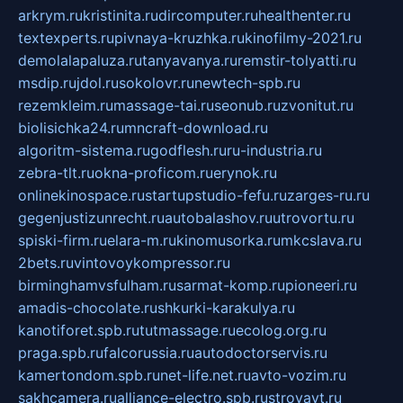
arkrym.ru
kristinita.ru
dircomputer.ru
healthenter.ru
textexperts.ru
pivnaya-kruzhka.ru
kinofilmy-2021.ru
demolalapaluza.ru
tanyavanya.ru
remstir-tolyatti.ru
msdip.ru
jdol.ru
sokolovr.ru
newtech-spb.ru
rezemkleim.ru
massage-tai.ru
seonub.ru
zvonitut.ru
biolisichka24.ru
mncraft-download.ru
algoritm-sistema.ru
godflesh.ru
ru-industria.ru
zebra-tlt.ru
okna-proficom.ru
erynok.ru
onlinekinospace.ru
startupstudio-fefu.ru
zarges-ru.ru
gegenjustizunrecht.ru
autobalashov.ru
utrovortu.ru
spiski-firm.ru
elara-m.ru
kinomusorka.ru
mkcslava.ru
2bets.ru
vintovoykompressor.ru
birminghamvsfulham.ru
sarmat-komp.ru
pioneeri.ru
amadis-chocolate.ru
shkurki-karakulya.ru
kanotiforet.spb.ru
tutmassage.ru
ecolog.org.ru
praga.spb.ru
falcorussia.ru
autodoctorservis.ru
kamertondom.spb.ru
net-life.net.ru
avto-vozim.ru
sakhcamera.ru
alliance-electro.spb.ru
stroyavt.ru