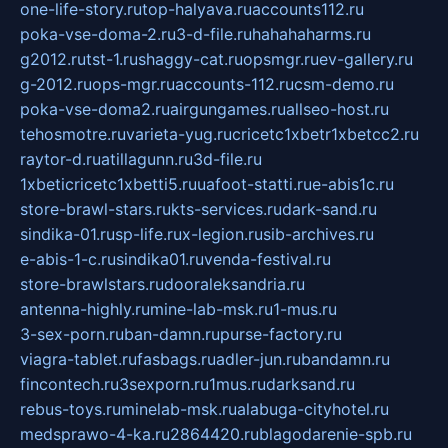
one-life-story.ru
top-halyava.ru
accounts112.ru
poka-vse-doma-2.ru
3-d-file.ru
hahahaharms.ru
g2012.ru
tst-1.ru
shaggy-cat.ru
opsmgr.ru
ev-gallery.ru
g-2012.ru
ops-mgr.ru
accounts-112.ru
csm-demo.ru
poka-vse-doma2.ru
airgungames.ru
allseo-host.ru
tehosmotre.ru
varieta-yug.ru
cricetc1xbetr1xbetcc2.ru
raytor-d.ru
atillagunn.ru
3d-file.ru
1xbeticricetc1xbetti5.ru
uafoot-statti.ru
e-abis1c.ru
store-brawl-stars.ru
kts-services.ru
dark-sand.ru
sindika-01.ru
sp-life.ru
x-legion.ru
sib-archives.ru
e-abis-1-c.ru
sindika01.ru
venda-festival.ru
store-brawlstars.ru
dooraleksandria.ru
antenna-highly.ru
mine-lab-msk.ru
1-mus.ru
3-sex-porn.ru
ban-damn.ru
purse-factory.ru
viagra-tablet.ru
fasbags.ru
adler-jun.ru
bandamn.ru
fincontech.ru
3sexporn.ru
1mus.ru
darksand.ru
rebus-toys.ru
minelab-msk.ru
alabuga-cityhotel.ru
medsprawo-4-ka.ru
2864420.ru
blagodarenie-spb.ru