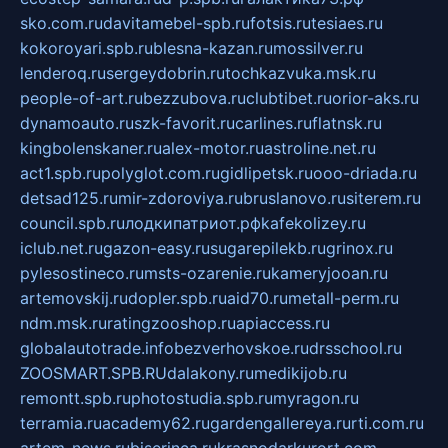
sko.com.ru
davitamebel-spb.ru
fotsis.ru
tesiaes.ru
kokoroyari.spb.ru
blesna-kazan.ru
mossilver.ru
lenderoq.ru
sergeydobrin.ru
tochkazvuka.msk.ru
people-of-art.ru
bezzubova.ru
clubtibet.ru
orior-aks.ru
dynamoauto.ru
szk-favorit.ru
carlines.ru
flatnsk.ru
kingbolenskaner.ru
alex-motor.ru
astroline.net.ru
act1.spb.ru
polyglot.com.ru
gidlipetsk.ru
ooo-driada.ru
detsad125.ru
mir-zdoroviya.ru
bruslanovo.ru
siterem.ru
council.spb.ru
лодкипатриот.рф
kafekolizey.ru
iclub.net.ru
gazon-easy.ru
sugarepilekb.ru
grinox.ru
pylesostineco.ru
msts-ozarenie.ru
kameryjooan.ru
artemovskij.ru
dopler.spb.ru
aid70.ru
metall-perm.ru
ndm.msk.ru
ratingzooshop.ru
apiaccess.ru
globalautotrade.info
bezverhovskoe.ru
drsschool.ru
ZOOSMART.SPB.RU
dalakony.ru
medikijob.ru
remontt.spb.ru
photostudia.spb.ru
myragon.ru
terramia.ru
academy62.ru
gardengallereya.ru
rti.com.ru