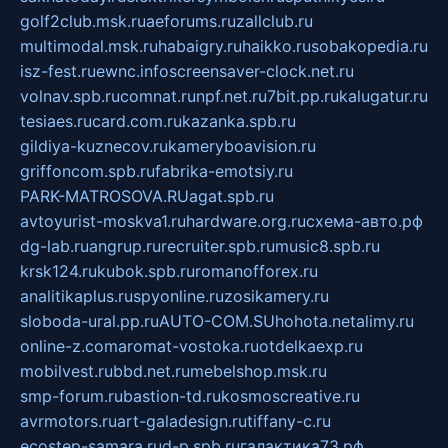
golf2club.msk.ru
aeforums.ru
zallclub.ru
multimodal.msk.ru
habaigry.ru
haikko.ru
sobakopedia.ru
isz-fest.ru
ewnc.info
screensaver-clock.net.ru
volnav.spb.ru
comnat.ru
npf.net.ru
7bit.pp.ru
kalugatur.ru
tesiaes.ru
card.com.ru
kazanka.spb.ru
gildiya-kuznecov.ru
kameryboavision.ru
griffoncom.spb.ru
fabrika-emotsiy.ru
PARK-MATROSOVA.RU
agat.spb.ru
avtoyurist-moskva1.ru
hardware.org.ru
схема-авто.рф
dg-lab.ru
angrup.ru
recruiter.spb.ru
music8.spb.ru
krsk124.ru
kubok.spb.ru
romanofforex.ru
analitikaplus.ru
spyonline.ru
zosikamery.ru
sloboda-ural.pp.ru
AUTO-COM.SU
hohota.net
alimy.ru
online-z.com
aromat-vostoka.ru
otdelkaexp.ru
mobilvest.ru
bbd.net.ru
mebelshop.msk.ru
smp-forum.ru
bastion-td.ru
kosmoscreative.ru
avrmotors.ru
art-galadesign.ru
tiffany-c.ru
ecostep-samara.ru
d-p.spb.ru
галактика73.рф