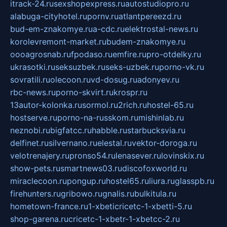
itrack-24.ru
sexshopexpress.ru
autostudiopro.ru
alabuga-cityhotel.ru
pornv.ru
atlantpereezd.ru
bud-em-znakomye.ru
a-cdc.ru
elektrostal-news.ru
korolevremont-market.ru
budem-znakomye.ru
oooagrosnab.ru
fpodaso.ru
emfire.ru
pro-otdelky.ru
ukrasotki.ru
seksuzbek.ru
seks-uzbek.ru
porno-vk.ru
sovratili.ru
olecoon.ru
vd-dosug.ru
adonyev.ru
rbc-news.ru
porno-skvirt.ru
krospr.ru
13autor-kolonka.ru
sormol.ru
2rich.ru
hostel-65.ru
hostserve.ru
porno-na-russkom.ru
mishinlab.ru
neznobi.ru
bigfatcc.ru
habble.ru
starbucksvia.ru
delfinet.ru
silvernano.ru
elestal.ru
vektor-doroga.ru
velotrenajery.ru
pronso54.ru
lenasever.ru
lovinskix.ru
show-pets.ru
smartnews03.ru
discofoxworld.ru
miraclecoon.ru
pongup.ru
hostel65.ru
liura.ru
glasspb.ru
firehunters.ru
gribowo.ru
gnalis.ru
bulkitula.ru
hometown-france.ru
1-xbeticricetc-1-xbetti-5.ru
shop-garena.ru
cricetc-1-xbetr-1-xbetcc-2.ru