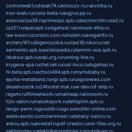
controlweb1.ru
tdsak74.ru
kinzozo-ru.ru
kvotka.ru
iron-snab.ru
costa-bella.ru
eugrus.pp.ru
associaciya39.ru
primexpo.spb.ru
bezmorchin.ru
ia2.ru
cpt21.ru
ispecspb.ru
regahost.ru
kolosok-elita.ru
tae-kwon.ru
consrio.com.ru
insiam.ru
avegainfo.ru
archery161.ru
bigencyclica.ru
vlast16.ru
korru.net
sarmiento.spb.su
extelopedia.ru
lammin-suo.spb.ru
iskatour.spb.ru
snpi.org.ru
running-line.ru
krygeva-spa.ru
chel.net.ru
rust-loco.ru
dugshop.ru
hl-beta.spb.ru
school494.spb.ru
mymubaby.ru
epoha-metalband.ru
ngr.spb.ru
rusgosnews.com
dieselvostok.ru
24hostel.msk.ru
w-dev.ru
f-ship.ru
regsmi.ru
filmnetwork.ru
malinasp.ru
kinosvin.ru
h2o-salon.ru
malutkayork.ru
deltaprim.spb.ru
tango-perm.ru
gooddir.ru
sgv.su
multiki-online.com
webkrasotki.com
cherinvest.ru
detskiy-ostrov.ru
ankou.spb.ru
alvesta1.ru
pdf-creator.ru
nix-files.org.ru
sakhatoday.ru
elektrikersymboler.ru
sputnikyes.ru