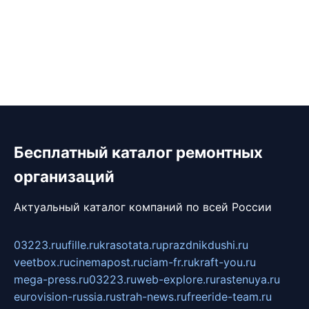
Бесплатный каталог ремонтных
организаций
Актуальный каталог компаний по всей России
03223.ru
ufille.ru
krasotata.ru
prazdnikdushi.ru
veetbox.ru
cinemapost.ru
ciam-fr.ru
kraft-you.ru
mega-press.ru
03223.ru
web-explore.ru
rastenuya.ru
eurovision-russia.ru
strah-news.ru
freeride-team.ru