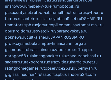
artem-news.ru
biserinca.ru
krasnodarkurort.com
imshowtv.ru
mebel-v-tule.ru
mobtopik.ru
pcsecurity.net.ru
tool-sib.ru
multimetrunit.ru
sp-tour.ru
fan-cs.ru
santeh-russia.ru
symbian9.net.ru
DSHAIR.RU
tmmotors.spb.ru
xjocuricopii.com
musavtomat.msk.ru
obustrojdom.ru
sovetcik.ru
ybaranovskaya.ru
ppknews.ru
cult-alshei.ru
JAPANRUSSIA.RU
proekciyamebel.ru
imper-finans.ru
rim.org.ru
glamourai.ru
brassminus.ru
zabor-pro.ru
ftn.pp.ru
dorogoe58.ru
laimengpacker.ru
kuzova-zapchasti.ru
sageerp.ru
taxodrom.ru
dsrazvitie.ru
hardcity.net.ru
ratinghomegames.ru
topservice25.ru
gubernyan.ru
gtglasslined.ru
ii4.ru
tssport.spb.ru
andorra24.com
blackwallstreet.ru
oboimos.ru
optim-doors.com.ru
ikuch.ru
nycr.org.ru
npa21.ru
vremya-ch.spb.ru
desert000.ru
ivtorgi.ru
ifiori.ru
catalog-statei.ru
dcv.org.ru
spetsmaster174.ru
ipkameryhiseeu.ru
dum26.ru
ruspol.spb.ru
fr-opendp.ru
kam-solnyshko.ru