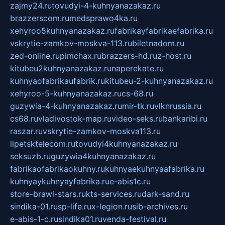
zajmy24.ru
tovudyi-4-kuhnyanazakaz.ru
brazzerscom.ru
medsprawo4ka.ru
xehyroo5kuhnyanazakaz.ru
fabrikayfabrikaefabrika.ru
vskrytie-zamkov-moskva-113.ru
biletnadom.ru
zed-online.ru
pimchax.ru
brazzers-hd.ru
z-host.ru
kitubeu2kuhnyanazakaz.ru
naperekate.ru
kuhnyaofabrikaufabrik.ru
kitubeu-2-kuhnyanazakaz.ru
xehyroo-5-kuhnyanazakaz.ru
cs-68.ru
guzywia-4-kuhnyanazakaz.ru
mir-tk.ru
vlknrussia.ru
cs68.ru
vladivostok-map.ru
video-seks.ru
bankaribi.ru
raszar.ru
vskrytie-zamkov-moskva113.ru
lipetsktelecom.ru
tovudyi4kuhnyanazakaz.ru
seksuzb.ru
guzywia4kuhnyanazakaz.ru
fabrikaofabrikaokuhny.ru
kuhnyaekuhnyaafabrika.ru
kuhnyaykuhnyayfabrika.ru
e-abis1c.ru
store-brawl-stars.ru
kts-services.ru
dark-sand.ru
sindika-01.ru
sp-life.ru
x-legion.ru
sib-archives.ru
e-abis-1-c.ru
sindika01.ru
venda-festival.ru