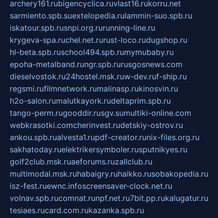
archery161.ru
bigencyclica.ru
vlast16.ru
korru.net
sarmiento.spb.su
extelopedia.ru
lammin-suo.spb.ru
iskatour.spb.ru
snpi.org.ru
running-line.ru
krygeva-spa.ru
chel.net.ru
rust-loco.ru
dugshop.ru
hl-beta.spb.ru
school494.spb.ru
mymubaby.ru
epoha-metalband.ru
ngr.spb.ru
rusgosnews.com
dieselvostok.ru
24hostel.msk.ru
w-dev.ru
f-ship.ru
regsmi.ru
filmnetwork.ru
malinasp.ru
kinosvin.ru
h2o-salon.ru
malutkayork.ru
deltaprim.spb.ru
tango-perm.ru
gooddir.ru
sgv.su
multiki-online.com
webkrasotki.com
cherinvest.ru
detskiy-ostrov.ru
ankou.spb.ru
alvesta1.ru
pdf-creator.ru
nix-files.org.ru
sakhatoday.ru
elektrikersymboler.ru
sputnikyes.ru
golf2club.msk.ru
aeforums.ru
zallclub.ru
multimodal.msk.ru
habaigry.ru
haikko.ru
sobakopedia.ru
isz-fest.ru
ewnc.info
screensaver-clock.net.ru
volnav.spb.ru
comnat.ru
npf.net.ru
7bit.pp.ru
kalugatur.ru
tesiaes.ru
card.com.ru
kazanka.spb.ru