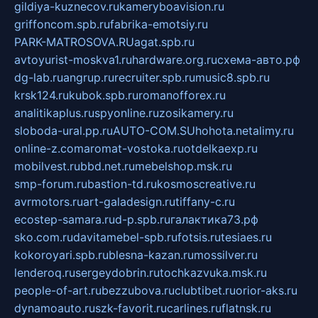
gildiya-kuznecov.ru
kameryboavision.ru
griffoncom.spb.ru
fabrika-emotsiy.ru
PARK-MATROSOVA.RU
agat.spb.ru
avtoyurist-moskva1.ru
hardware.org.ru
схема-авто.рф
dg-lab.ru
angrup.ru
recruiter.spb.ru
music8.spb.ru
krsk124.ru
kubok.spb.ru
romanofforex.ru
analitikaplus.ru
spyonline.ru
zosikamery.ru
sloboda-ural.pp.ru
AUTO-COM.SU
hohota.net
alimy.ru
online-z.com
aromat-vostoka.ru
otdelkaexp.ru
mobilvest.ru
bbd.net.ru
mebelshop.msk.ru
smp-forum.ru
bastion-td.ru
kosmoscreative.ru
avrmotors.ru
art-galadesign.ru
tiffany-c.ru
ecostep-samara.ru
d-p.spb.ru
галактика73.рф
sko.com.ru
davitamebel-spb.ru
fotsis.ru
tesiaes.ru
kokoroyari.spb.ru
blesna-kazan.ru
mossilver.ru
lenderoq.ru
sergeydobrin.ru
tochkazvuka.msk.ru
people-of-art.ru
bezzubova.ru
clubtibet.ru
orior-aks.ru
dynamoauto.ru
szk-favorit.ru
carlines.ru
flatnsk.ru