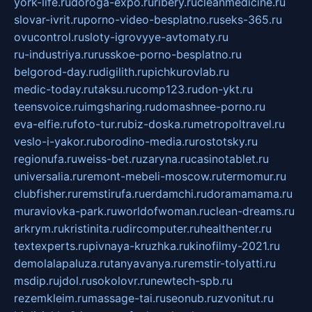
york-life.ru
doroga-expo.ru
ribery.ru
cleanmedicine.ru
slovar-ivrit.ru
porno-video-besplatno.ru
seks-365.ru
ovucontrol.ru
sloty-igrovyye-avtomaty.ru
ru-industriya.ru
russkoe-porno-besplatno.ru
belgorod-day.ru
digilith.ru
pichkurovlab.ru
medic-today.ru
taksu.ru
comp123.ru
don-ykt.ru
teensvoice.ru
imgsharing.ru
domashnee-porno.ru
eva-elfie.ru
foto-tur.ru
biz-doska.ru
metropoltravel.ru
veslo-i-yakor.ru
borodino-media.ru
rostotsky.ru
regionufa.ru
weiss-bet.ru
zaryna.ru
casinotablet.ru
universalia.ru
remont-mebeli-moscow.ru
termomur.ru
clubfisher.ru
remstirufa.ru
erdamchi.ru
doramamama.ru
muraviovka-park.ru
worldofwoman.ru
clean-dreams.ru
arkrym.ru
kristinita.ru
dircomputer.ru
healthenter.ru
textexperts.ru
pivnaya-kruzhka.ru
kinofilmy-2021.ru
demolalapaluza.ru
tanyavanya.ru
remstir-tolyatti.ru
msdip.ru
jdol.ru
sokolovr.ru
newtech-spb.ru
rezemkleim.ru
massage-tai.ru
seonub.ru
zvonitut.ru