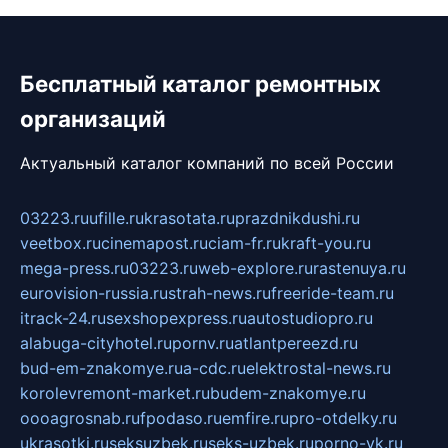
Бесплатный каталог ремонтных
организаций
Актуальный каталог компаний по всей России
03223.ru
ufille.ru
krasotata.ru
prazdnikdushi.ru
veetbox.ru
cinemapost.ru
ciam-fr.ru
kraft-you.ru
mega-press.ru
03223.ru
web-explore.ru
rastenuya.ru
eurovision-russia.ru
strah-news.ru
freeride-team.ru
itrack-24.ru
sexshopexpress.ru
autostudiopro.ru
alabuga-cityhotel.ru
pornv.ru
atlantpereezd.ru
bud-em-znakomye.ru
a-cdc.ru
elektrostal-news.ru
korolevremont-market.ru
budem-znakomye.ru
oooagrosnab.ru
fpodaso.ru
emfire.ru
pro-otdelky.ru
ukrasotki.ru
seksuzbek.ru
seks-uzbek.ru
porno-vk.ru