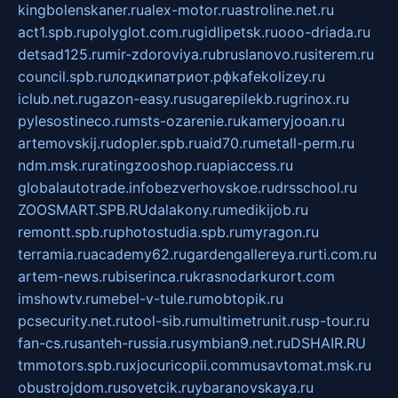
kingbolenskaner.ru
alex-motor.ru
astroline.net.ru
act1.spb.ru
polyglot.com.ru
gidlipetsk.ru
ooo-driada.ru
detsad125.ru
mir-zdoroviya.ru
bruslanovo.ru
siterem.ru
council.spb.ru
лодкипатриот.рф
kafekolizey.ru
iclub.net.ru
gazon-easy.ru
sugarepilekb.ru
grinox.ru
pylesostineco.ru
msts-ozarenie.ru
kameryjooan.ru
artemovskij.ru
dopler.spb.ru
aid70.ru
metall-perm.ru
ndm.msk.ru
ratingzooshop.ru
apiaccess.ru
globalautotrade.info
bezverhovskoe.ru
drsschool.ru
ZOOSMART.SPB.RU
dalakony.ru
medikijob.ru
remontt.spb.ru
photostudia.spb.ru
myragon.ru
terramia.ru
academy62.ru
gardengallereya.ru
rti.com.ru
artem-news.ru
biserinca.ru
krasnodarkurort.com
imshowtv.ru
mebel-v-tule.ru
mobtopik.ru
pcsecurity.net.ru
tool-sib.ru
multimetrunit.ru
sp-tour.ru
fan-cs.ru
santeh-russia.ru
symbian9.net.ru
DSHAIR.RU
tmmotors.spb.ru
xjocuricopii.com
musavtomat.msk.ru
obustrojdom.ru
sovetcik.ru
ybaranovskaya.ru