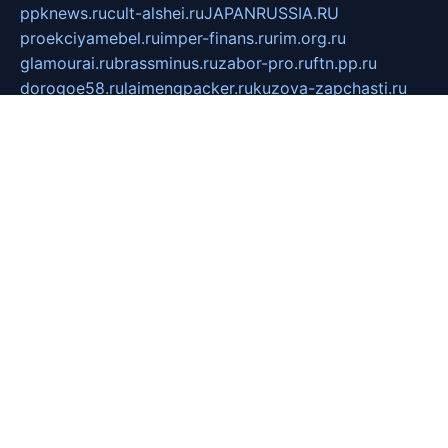
ppknews.ru
cult-alshei.ru
JAPANRUSSIA.RU
proekciyamebel.ru
imper-finans.ru
rim.org.ru
glamourai.ru
brassminus.ru
zabor-pro.ru
ftn.pp.ru
dorogoe58.ru
laimengpacker.ru
kuzova-zapchasti.ru
sageerp.ru
taxodrom.ru
dsrazvitie.ru
hardcity.net.ru
ratinghomegames.ru
topservice25.ru
gubernyan.ru
gtglasslined.ru
ii4.ru
tssport.spb.ru
andorra24.com
blackwallstreet.ru
oboimos.ru
optim-doors.com.ru
ikuch.ru
nycr.org.ru
npa21.ru
vremya-ch.spb.ru
desert000.ru
ivtorgi.ru
ifiori.ru
catalog-statei.ru
dcv.org.ru
spetsmaster174.ru
ipkameryhiseeu.ru
dum26.ru
ruspol.spb.ru
fr-opendp.ru
kam-solnyshko.ru
cheyenne-arapaho.ru
sevzapmetal.spb.ru
ted-lapidus.spb.ru
parasite-eliminator.ru
sigma-complete.ru
modernworld.ru
dama-moda.ru
eholot-group.ru
sk-nvkz.ru
DRONGOLD.RU
democratia2.ru
i-farmer.ru
mass-sport.org
jablonex.spb.ru
bookmess.ru
linkword.ru