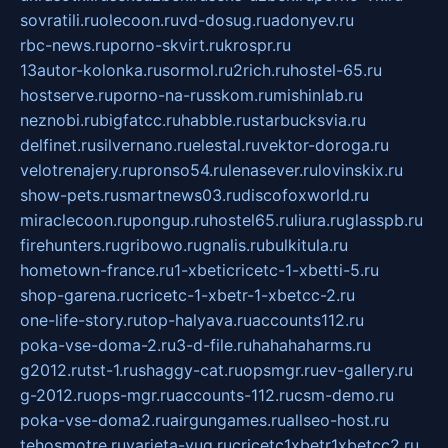
sovratili.ru
olecoon.ru
vd-dosug.ru
adonyev.ru
rbc-news.ru
porno-skvirt.ru
krospr.ru
13autor-kolonka.ru
sormol.ru
2rich.ru
hostel-65.ru
hostserve.ru
porno-na-russkom.ru
mishinlab.ru
neznobi.ru
bigfatcc.ru
habble.ru
starbucksvia.ru
delfinet.ru
silvernano.ru
elestal.ru
vektor-doroga.ru
velotrenajery.ru
pronso54.ru
lenasever.ru
lovinskix.ru
show-pets.ru
smartnews03.ru
discofoxworld.ru
miraclecoon.ru
pongup.ru
hostel65.ru
liura.ru
glasspb.ru
firehunters.ru
gribowo.ru
gnalis.ru
bulkitula.ru
hometown-france.ru
1-xbeticricetc-1-xbetti-5.ru
shop-garena.ru
cricetc-1-xbetr-1-xbetcc-2.ru
one-life-story.ru
top-halyava.ru
accounts112.ru
poka-vse-doma-2.ru
3-d-file.ru
hahahaharms.ru
g2012.ru
tst-1.ru
shaggy-cat.ru
opsmgr.ru
ev-gallery.ru
g-2012.ru
ops-mgr.ru
accounts-112.ru
csm-demo.ru
poka-vse-doma2.ru
airgungames.ru
allseo-host.ru
tehosmotre.ru
varieta-yug.ru
cricetc1xbetr1xbetcc2.ru