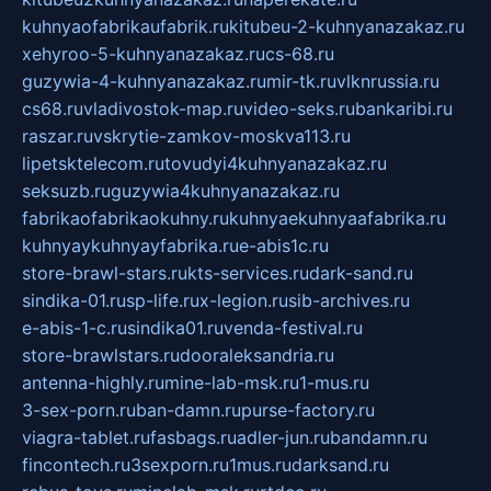
kuhnyaofabrikaufabrik.ru
kitubeu-2-kuhnyanazakaz.ru
xehyroo-5-kuhnyanazakaz.ru
cs-68.ru
guzywia-4-kuhnyanazakaz.ru
mir-tk.ru
vlknrussia.ru
cs68.ru
vladivostok-map.ru
video-seks.ru
bankaribi.ru
raszar.ru
vskrytie-zamkov-moskva113.ru
lipetsktelecom.ru
tovudyi4kuhnyanazakaz.ru
seksuzb.ru
guzywia4kuhnyanazakaz.ru
fabrikaofabrikaokuhny.ru
kuhnyaekuhnyaafabrika.ru
kuhnyaykuhnyayfabrika.ru
e-abis1c.ru
store-brawl-stars.ru
kts-services.ru
dark-sand.ru
sindika-01.ru
sp-life.ru
x-legion.ru
sib-archives.ru
e-abis-1-c.ru
sindika01.ru
venda-festival.ru
store-brawlstars.ru
dooraleksandria.ru
antenna-highly.ru
mine-lab-msk.ru
1-mus.ru
3-sex-porn.ru
ban-damn.ru
purse-factory.ru
viagra-tablet.ru
fasbags.ru
adler-jun.ru
bandamn.ru
fincontech.ru
3sexporn.ru
1mus.ru
darksand.ru