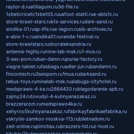
raytor-d.ru
atillagunn.ru
3d-file.ru
1xbeticricetc1xbetti5.ru
uafoot-statti.ru
e-abis1c.ru
store-brawl-stars.ru
kts-services.ru
dark-sand.ru
sindika-01.ru
sp-life.ru
x-legion.ru
sib-archives.ru
e-abis-1-c.ru
sindika01.ru
venda-festival.ru
store-brawlstars.ru
dooraleksandria.ru
antenna-highly.ru
mine-lab-msk.ru
1-mus.ru
3-sex-porn.ru
ban-damn.ru
purse-factory.ru
viagra-tablet.ru
fasbags.ru
adler-jun.ru
bandamn.ru
fincontech.ru
3sexporn.ru
1mus.ru
darksand.ru
rebus-toys.ru
minelab-msk.ru
alabuga-cityhotel.ru
medsprawo-4-ka.ru
2864420.ru
blagodarenie-spb.ru
zajmy24.ru
tovudyi-4-kuhnyanazakaz.ru
brazzerscom.ru
medsprawo4ka.ru
xehyroo5kuhnyanazakaz.ru
fabrikayfabrikaefabrika.ru
vskrytie-zamkov-moskva-113.ru
biletnadom.ru
zed-online.ru
pimchax.ru
brazzers-hd.ru
z-host.ru
kitubeu2kuhnyanazakaz.ru
naperekate.ru