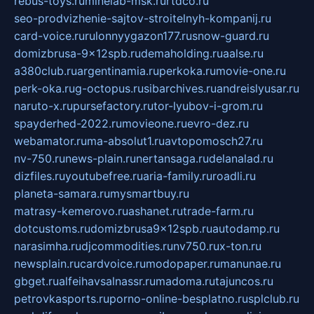
rebus-toys.ru
minelab-msk.ru
rtdco.ru
seo-prodvizhenie-sajtov-stroitelnyh-kompanij.ru
card-voice.ru
rulonnyygazon177.ru
snow-guard.ru
domizbrusa-9x12spb.ru
demaholding.ru
aalse.ru
a380club.ru
argentinamia.ru
perkoka.ru
movie-one.ru
perk-oka.ru
g-octopus.ru
sibarchives.ru
andreislyusar.ru
naruto-x.ru
pursefactory.ru
tor-lyubov-i-grom.ru
spayderhed-2022.ru
movieone.ru
evro-dez.ru
webamator.ru
ma-absolut1.ru
avtopomosch27.ru
nv-750.ru
news-plain.ru
nertansaga.ru
delanalad.ru
dizfiles.ru
youtubefree.ru
aria-family.ru
roadli.ru
planeta-samara.ru
mysmartbuy.ru
matrasy-kemerovo.ru
ashanet.ru
trade-farm.ru
dotcustoms.ru
domizbrusa9x12spb.ru
autodamp.ru
narasimha.ru
djcommodities.ru
nv750.ru
x-ton.ru
newsplain.ru
cardvoice.ru
modopaper.ru
manunae.ru
gbget.ru
alfeihavsalnassr.ru
madoma.ru
tajuncos.ru
petrovkasports.ru
porno-online-besplatno.ru
splclub.ru