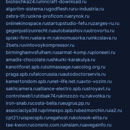
biolisichka24.ru
mncraft-download.ru
algoritm-sistema.ru
godflesh.ru
ru-industria.ru
zebra-tlt.ru
okna-proficom.ru
erynok.ru
onlinekinospace.ru
startupstudio-fefu.ru
zarges-ru.ru
gegenjustizunrecht.ru
autobalashov.ru
utrovortu.ru
spiski-firm.ru
elara-m.ru
kinomusorka.ru
mkcslava.ru
2bets.ru
vintovoykompressor.ru
birminghamvsfulham.ru
sarmat-komp.ru
pioneeri.ru
amadis-chocolate.ru
shkurki-karakulya.ru
kanotiforet.spb.ru
tutmassage.ru
ecolog.org.ru
praga.spb.ru
falcorussia.ru
autodoctorservis.ru
kamertondom.spb.ru
net-life.net.ru
avto-vozim.ru
sakhcamera.ru
alliance-electro.spb.ru
stroyavt.ru
controlweb1.ru
tdsak74.ru
kinzozo-ru.ru
kvotka.ru
iron-snab.ru
costa-bella.ru
eugrus.pp.ru
associaciya39.ru
primexpo.spb.ru
bezmorchin.ru
ia2.ru
cpt21.ru
ispecspb.ru
regahost.ru
kolosok-elita.ru
tae-kwon.ru
consrio.com.ru
insiam.ru
avegainfo.ru