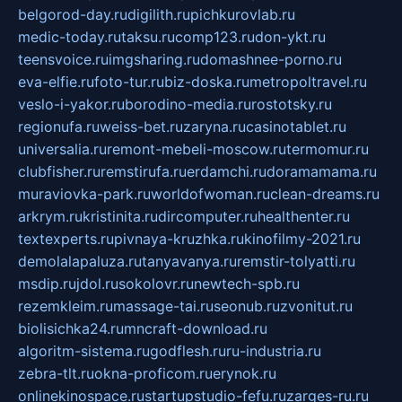
belgorod-day.ru
digilith.ru
pichkurovlab.ru
medic-today.ru
taksu.ru
comp123.ru
don-ykt.ru
teensvoice.ru
imgsharing.ru
domashnee-porno.ru
eva-elfie.ru
foto-tur.ru
biz-doska.ru
metropoltravel.ru
veslo-i-yakor.ru
borodino-media.ru
rostotsky.ru
regionufa.ru
weiss-bet.ru
zaryna.ru
casinotablet.ru
universalia.ru
remont-mebeli-moscow.ru
termomur.ru
clubfisher.ru
remstirufa.ru
erdamchi.ru
doramamama.ru
muraviovka-park.ru
worldofwoman.ru
clean-dreams.ru
arkrym.ru
kristinita.ru
dircomputer.ru
healthenter.ru
textexperts.ru
pivnaya-kruzhka.ru
kinofilmy-2021.ru
demolalapaluza.ru
tanyavanya.ru
remstir-tolyatti.ru
msdip.ru
jdol.ru
sokolovr.ru
newtech-spb.ru
rezemkleim.ru
massage-tai.ru
seonub.ru
zvonitut.ru
biolisichka24.ru
mncraft-download.ru
algoritm-sistema.ru
godflesh.ru
ru-industria.ru
zebra-tlt.ru
okna-proficom.ru
erynok.ru
onlinekinospace.ru
startupstudio-fefu.ru
zarges-ru.ru