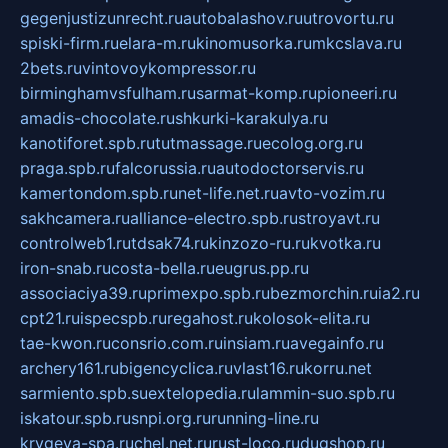
gegenjustizunrecht.ru
autobalashov.ru
utrovortu.ru
spiski-firm.ru
elara-m.ru
kinomusorka.ru
mkcslava.ru
2bets.ru
vintovoykompressor.ru
birminghamvsfulham.ru
sarmat-komp.ru
pioneeri.ru
amadis-chocolate.ru
shkurki-karakulya.ru
kanotiforet.spb.ru
tutmassage.ru
ecolog.org.ru
praga.spb.ru
falcorussia.ru
autodoctorservis.ru
kamertondom.spb.ru
net-life.net.ru
avto-vozim.ru
sakhcamera.ru
alliance-electro.spb.ru
stroyavt.ru
controlweb1.ru
tdsak74.ru
kinzozo-ru.ru
kvotka.ru
iron-snab.ru
costa-bella.ru
eugrus.pp.ru
associaciya39.ru
primexpo.spb.ru
bezmorchin.ru
ia2.ru
cpt21.ru
ispecspb.ru
regahost.ru
kolosok-elita.ru
tae-kwon.ru
consrio.com.ru
insiam.ru
avegainfo.ru
archery161.ru
bigencyclica.ru
vlast16.ru
korru.net
sarmiento.spb.su
extelopedia.ru
lammin-suo.spb.ru
iskatour.spb.ru
snpi.org.ru
running-line.ru
krygeva-spa.ru
chel.net.ru
rust-loco.ru
dugshop.ru