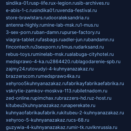
sindika-01.ru
sp-life.ru
x-legion.ru
sib-archives.ru
e-abis-1-c.ru
sindika01.ru
venda-festival.ru
store-brawlstars.ru
dooraleksandria.ru
antenna-highly.ru
mine-lab-msk.ru
1-mus.ru
3-sex-porn.ru
ban-damn.ru
purse-factory.ru
viagra-tablet.ru
fasbags.ru
adler-jun.ru
bandamn.ru
fincontech.ru
3sexporn.ru
1mus.ru
darksand.ru
rebus-toys.ru
minelab-msk.ru
alabuga-cityhotel.ru
medsprawo-4-ka.ru
2864420.ru
blagodarenie-spb.ru
zajmy24.ru
tovudyi-4-kuhnyanazakaz.ru
brazzerscom.ru
medsprawo4ka.ru
xehyroo5kuhnyanazakaz.ru
fabrikayfabrikaefabrika.ru
vskrytie-zamkov-moskva-113.ru
biletnadom.ru
zed-online.ru
pimchax.ru
brazzers-hd.ru
z-host.ru
kitubeu2kuhnyanazakaz.ru
naperekate.ru
kuhnyaofabrikaufabrik.ru
kitubeu-2-kuhnyanazakaz.ru
xehyroo-5-kuhnyanazakaz.ru
cs-68.ru
guzywia-4-kuhnyanazakaz.ru
mir-tk.ru
vlknrussia.ru