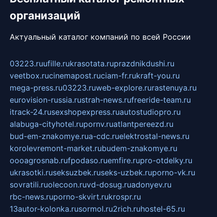
организаций
Актуальный каталог компаний по всей России
03223.ru
ufille.ru
krasotata.ru
prazdnikdushi.ru
veetbox.ru
cinemapost.ru
ciam-fr.ru
kraft-you.ru
mega-press.ru
03223.ru
web-explore.ru
rastenuya.ru
eurovision-russia.ru
strah-news.ru
freeride-team.ru
itrack-24.ru
sexshopexpress.ru
autostudiopro.ru
alabuga-cityhotel.ru
pornv.ru
atlantpereezd.ru
bud-em-znakomye.ru
a-cdc.ru
elektrostal-news.ru
korolevremont-market.ru
budem-znakomye.ru
oooagrosnab.ru
fpodaso.ru
emfire.ru
pro-otdelky.ru
ukrasotki.ru
seksuzbek.ru
seks-uzbek.ru
porno-vk.ru
sovratili.ru
olecoon.ru
vd-dosug.ru
adonyev.ru
rbc-news.ru
porno-skvirt.ru
krospr.ru
13autor-kolonka.ru
sormol.ru
2rich.ru
hostel-65.ru