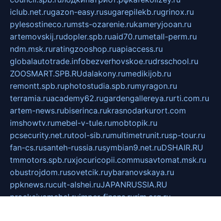
iclub.net.ru
gazon-easy.ru
sugarepilekb.ru
grinox.ru
pylesostineco.ru
msts-ozarenie.ru
kameryjooan.ru
artemovskij.ru
dopler.spb.ru
aid70.ru
metall-perm.ru
ndm.msk.ru
ratingzooshop.ru
apiaccess.ru
globalautotrade.info
bezverhovskoe.ru
drsschool.ru
ZOOSMART.SPB.RU
dalakony.ru
medikijob.ru
remontt.spb.ru
photostudia.spb.ru
myragon.ru
terramia.ru
academy62.ru
gardengallereya.ru
rti.com.ru
artem-news.ru
biserinca.ru
krasnodarkurort.com
imshowtv.ru
mebel-v-tule.ru
mobtopik.ru
pcsecurity.net.ru
tool-sib.ru
multimetrunit.ru
sp-tour.ru
fan-cs.ru
santeh-russia.ru
symbian9.net.ru
DSHAIR.RU
tmmotors.spb.ru
xjocuricopii.com
musavtomat.msk.ru
obustrojdom.ru
sovetcik.ru
ybaranovskaya.ru
ppknews.ru
cult-alshei.ru
JAPANRUSSIA.RU
proekciyamebel.ru
imper-finans.ru
rim.org.ru
glamourai.ru
brassminus.ru
zabor-pro.ru
ftn.pp.ru