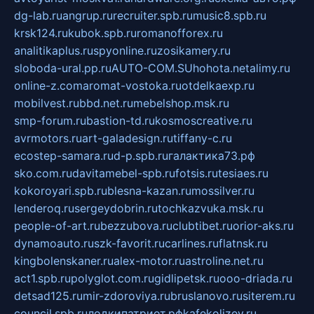
dg-lab.ru
angrup.ru
recruiter.spb.ru
music8.spb.ru
krsk124.ru
kubok.spb.ru
romanofforex.ru
analitikaplus.ru
spyonline.ru
zosikamery.ru
sloboda-ural.pp.ru
AUTO-COM.SU
hohota.net
alimy.ru
online-z.com
aromat-vostoka.ru
otdelkaexp.ru
mobilvest.ru
bbd.net.ru
mebelshop.msk.ru
smp-forum.ru
bastion-td.ru
kosmoscreative.ru
avrmotors.ru
art-galadesign.ru
tiffany-c.ru
ecostep-samara.ru
d-p.spb.ru
галактика73.рф
sko.com.ru
davitamebel-spb.ru
fotsis.ru
tesiaes.ru
kokoroyari.spb.ru
blesna-kazan.ru
mossilver.ru
lenderoq.ru
sergeydobrin.ru
tochkazvuka.msk.ru
people-of-art.ru
bezzubova.ru
clubtibet.ru
orior-aks.ru
dynamoauto.ru
szk-favorit.ru
carlines.ru
flatnsk.ru
kingbolenskaner.ru
alex-motor.ru
astroline.net.ru
act1.spb.ru
polyglot.com.ru
gidlipetsk.ru
ooo-driada.ru
detsad125.ru
mir-zdoroviya.ru
bruslanovo.ru
siterem.ru
council.spb.ru
лодкипатриот.рф
kafekolizey.ru