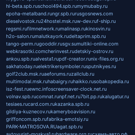
hl-beta.spb.ru
school494.spb.ru
mymubaby.ru
epoha-metalband.ru
ngr.spb.ru
rusgosnews.com
dieselvostok.ru
24hostel.msk.ru
w-dev.ru
f-ship.ru
regsmi.ru
filmnetwork.ru
malinasp.ru
kinosvin.ru
h2o-salon.ru
malutkayork.ru
deltaprim.spb.ru
tango-perm.ru
gooddir.ru
sgv.su
multiki-online.com
webkrasotki.com
cherinvest.ru
detskiy-ostrov.ru
ankou.spb.ru
alvesta1.ru
pdf-creator.ru
nix-files.org.ru
sakhatoday.ru
elektrikersymboler.ru
sputnikyes.ru
golf2club.msk.ru
aeforums.ru
zallclub.ru
multimodal.msk.ru
habaigry.ru
haikko.ru
sobakopedia.ru
isz-fest.ru
ewnc.info
screensaver-clock.net.ru
volnav.spb.ru
comnat.ru
npf.net.ru
7bit.pp.ru
kalugatur.ru
tesiaes.ru
card.com.ru
kazanka.spb.ru
gildiya-kuznecov.ru
kameryboavision.ru
griffoncom.spb.ru
fabrika-emotsiy.ru
PARK-MATROSOVA.RU
agat.spb.ru
avtoyurist-moskva1.ru
hardware.org.ru
схема-авто.рф