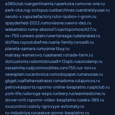
a380club.ru
argentinamia.ru
perkoka.ru
movie-one.ru
perk-oka.ru
g-octopus.ru
sibarchives.ru
andreislyusar.ru
naruto-x.ru
pursefactory.ru
tor-lyubov-i-grom.ru
spayderhed-2022.ru
movieone.ru
evro-dez.ru
webamator.ru
ma-absolut1.ru
avtopomosch27.ru
nv-750.ru
news-plain.ru
nertansaga.ru
delanalad.ru
dizfiles.ru
youtubefree.ru
aria-family.ru
roadli.ru
planeta-samara.ru
mysmartbuy.ru
matrasy-kemerovo.ru
ashanet.ru
trade-farm.ru
dotcustoms.ru
domizbrusa9x12spb.ru
autodamp.ru
narasimha.ru
djcommodities.ru
nv750.ru
x-ton.ru
newsplain.ru
cardvoice.ru
modopaper.ru
manunae.ru
gbget.ru
alfeihavsalnassr.ru
madoma.ru
tajuncos.ru
petrovkasports.ru
porno-online-besplatno.ru
splclub.ru
york-life.ru
doroga-expo.ru
ribery.ru
cleanmedicine.ru
slovar-ivrit.ru
porno-video-besplatno.ru
seks-365.ru
ovucontrol.ru
sloty-igrovyye-avtomaty.ru
ru-industriya.ru
russkoe-porno-besplatno.ru