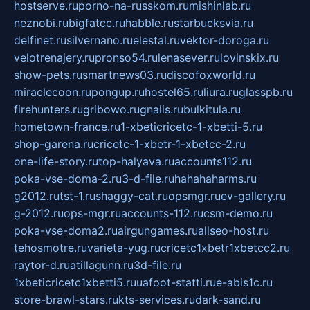
hostserve.ru
porno-na-russkom.ru
mishinlab.ru
neznobi.ru
bigfatcc.ru
habble.ru
starbucksvia.ru
delfinet.ru
silvernano.ru
elestal.ru
vektor-doroga.ru
velotrenajery.ru
pronso54.ru
lenasever.ru
lovinskix.ru
show-pets.ru
smartnews03.ru
discofoxworld.ru
miraclecoon.ru
pongup.ru
hostel65.ru
liura.ru
glasspb.ru
firehunters.ru
gribowo.ru
gnalis.ru
bulkitula.ru
hometown-france.ru
1-xbeticricetc-1-xbetti-5.ru
shop-garena.ru
cricetc-1-xbetr-1-xbetcc-2.ru
one-life-story.ru
top-halyava.ru
accounts112.ru
poka-vse-doma-2.ru
3-d-file.ru
hahahaharms.ru
g2012.ru
tst-1.ru
shaggy-cat.ru
opsmgr.ru
ev-gallery.ru
g-2012.ru
ops-mgr.ru
accounts-112.ru
csm-demo.ru
poka-vse-doma2.ru
airgungames.ru
allseo-host.ru
tehosmotre.ru
varieta-yug.ru
cricetc1xbetr1xbetcc2.ru
raytor-d.ru
atillagunn.ru
3d-file.ru
1xbeticricetc1xbetti5.ru
uafoot-statti.ru
e-abis1c.ru
store-brawl-stars.ru
kts-services.ru
dark-sand.ru