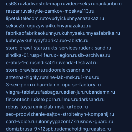
cs68.ru
vladivostok-map.ru
video-seks.ru
bankaribi.ru
raszar.ru
vskrytie-zamkov-moskva113.ru
lipetsktelecom.ru
tovudyi4kuhnyanazakaz.ru
seksuzb.ru
guzywia4kuhnyanazakaz.ru
fabrikaofabrikaokuhny.ru
kuhnyaekuhnyaafabrika.ru
kuhnyaykuhnyayfabrika.ru
e-abis1c.ru
store-brawl-stars.ru
kts-services.ru
dark-sand.ru
sindika-01.ru
sp-life.ru
x-legion.ru
sib-archives.ru
e-abis-1-c.ru
sindika01.ru
venda-festival.ru
store-brawlstars.ru
dooraleksandria.ru
antenna-highly.ru
mine-lab-msk.ru
1-mus.ru
3-sex-porn.ru
ban-damn.ru
purse-factory.ru
viagra-tablet.ru
fasbags.ru
adler-jun.ru
bandamn.ru
fincontech.ru
3sexporn.ru
1mus.ru
darksand.ru
rebus-toys.ru
minelab-msk.ru
rtdco.ru
seo-prodvizhenie-sajtov-stroitelnyh-kompanij.ru
card-voice.ru
rulonnyygazon177.ru
snow-guard.ru
domizbrusa-9x12spb.ru
demaholding.ru
aalse.ru