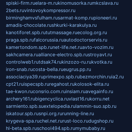
spiski-firm.ru
elara-m.ru
kinomusorka.ru
mkcslava.ru
2bets.ru
vintovoykompressor.ru
birminghamvsfulham.ru
sarmat-komp.ru
pioneeri.ru
amadis-chocolate.ru
shkurki-karakulya.ru
kanotiforet.spb.ru
tutmassage.ru
ecolog.org.ru
praga.spb.ru
falcorussia.ru
autodoctorservis.ru
kamertondom.spb.ru
net-life.net.ru
avto-vozim.ru
sakhcamera.ru
alliance-electro.spb.ru
stroyavt.ru
controlweb1.ru
tdsak74.ru
kinzozo-ru.ru
kvotka.ru
iron-snab.ru
costa-bella.ru
eugrus.pp.ru
associaciya39.ru
primexpo.spb.ru
bezmorchin.ru
ia2.ru
cpt21.ru
ispecspb.ru
regahost.ru
kolosok-elita.ru
tae-kwon.ru
consrio.com.ru
insiam.ru
avegainfo.ru
archery161.ru
bigencyclica.ru
vlast16.ru
korru.net
sarmiento.spb.su
extelopedia.ru
lammin-suo.spb.ru
iskatour.spb.ru
snpi.org.ru
running-line.ru
krygeva-spa.ru
chel.net.ru
rust-loco.ru
dugshop.ru
hl-beta.spb.ru
school494.spb.ru
mymubaby.ru