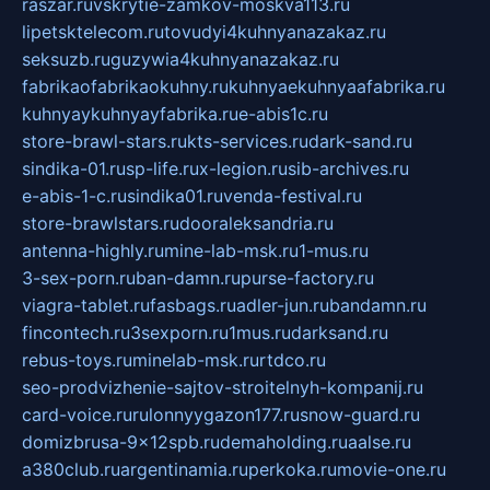
raszar.ru
vskrytie-zamkov-moskva113.ru
lipetsktelecom.ru
tovudyi4kuhnyanazakaz.ru
seksuzb.ru
guzywia4kuhnyanazakaz.ru
fabrikaofabrikaokuhny.ru
kuhnyaekuhnyaafabrika.ru
kuhnyaykuhnyayfabrika.ru
e-abis1c.ru
store-brawl-stars.ru
kts-services.ru
dark-sand.ru
sindika-01.ru
sp-life.ru
x-legion.ru
sib-archives.ru
e-abis-1-c.ru
sindika01.ru
venda-festival.ru
store-brawlstars.ru
dooraleksandria.ru
antenna-highly.ru
mine-lab-msk.ru
1-mus.ru
3-sex-porn.ru
ban-damn.ru
purse-factory.ru
viagra-tablet.ru
fasbags.ru
adler-jun.ru
bandamn.ru
fincontech.ru
3sexporn.ru
1mus.ru
darksand.ru
rebus-toys.ru
minelab-msk.ru
rtdco.ru
seo-prodvizhenie-sajtov-stroitelnyh-kompanij.ru
card-voice.ru
rulonnyygazon177.ru
snow-guard.ru
domizbrusa-9x12spb.ru
demaholding.ru
aalse.ru
a380club.ru
argentinamia.ru
perkoka.ru
movie-one.ru