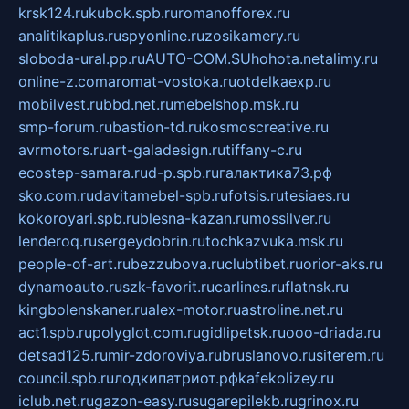
krsk124.ru
kubok.spb.ru
romanofforex.ru
analitikaplus.ru
spyonline.ru
zosikamery.ru
sloboda-ural.pp.ru
AUTO-COM.SU
hohota.net
alimy.ru
online-z.com
aromat-vostoka.ru
otdelkaexp.ru
mobilvest.ru
bbd.net.ru
mebelshop.msk.ru
smp-forum.ru
bastion-td.ru
kosmoscreative.ru
avrmotors.ru
art-galadesign.ru
tiffany-c.ru
ecostep-samara.ru
d-p.spb.ru
галактика73.рф
sko.com.ru
davitamebel-spb.ru
fotsis.ru
tesiaes.ru
kokoroyari.spb.ru
blesna-kazan.ru
mossilver.ru
lenderoq.ru
sergeydobrin.ru
tochkazvuka.msk.ru
people-of-art.ru
bezzubova.ru
clubtibet.ru
orior-aks.ru
dynamoauto.ru
szk-favorit.ru
carlines.ru
flatnsk.ru
kingbolenskaner.ru
alex-motor.ru
astroline.net.ru
act1.spb.ru
polyglot.com.ru
gidlipetsk.ru
ooo-driada.ru
detsad125.ru
mir-zdoroviya.ru
bruslanovo.ru
siterem.ru
council.spb.ru
лодкипатриот.рф
kafekolizey.ru
iclub.net.ru
gazon-easy.ru
sugarepilekb.ru
grinox.ru