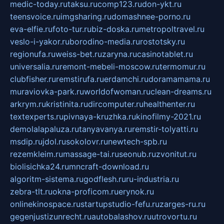
medic-today.ru
taksu.ru
comp123.ru
don-ykt.ru
teensvoice.ru
imgsharing.ru
domashnee-porno.ru
eva-elfie.ru
foto-tur.ru
biz-doska.ru
metropoltravel.ru
veslo-i-yakor.ru
borodino-media.ru
rostotsky.ru
regionufa.ru
weiss-bet.ru
zaryna.ru
casinotablet.ru
universalia.ru
remont-mebeli-moscow.ru
termomur.ru
clubfisher.ru
remstirufa.ru
erdamchi.ru
doramamama.ru
muraviovka-park.ru
worldofwoman.ru
clean-dreams.ru
arkrym.ru
kristinita.ru
dircomputer.ru
healthenter.ru
textexperts.ru
pivnaya-kruzhka.ru
kinofilmy-2021.ru
demolalapaluza.ru
tanyavanya.ru
remstir-tolyatti.ru
msdip.ru
jdol.ru
sokolovr.ru
newtech-spb.ru
rezemkleim.ru
massage-tai.ru
seonub.ru
zvonitut.ru
biolisichka24.ru
mncraft-download.ru
algoritm-sistema.ru
godflesh.ru
ru-industria.ru
zebra-tlt.ru
okna-proficom.ru
erynok.ru
onlinekinospace.ru
startupstudio-fefu.ru
zarges-ru.ru
gegenjustizunrecht.ru
autobalashov.ru
utrovortu.ru