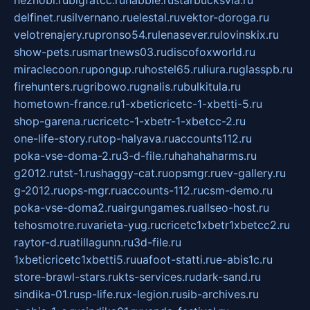
delfinet.ru
silvernano.ru
elestal.ru
vektor-doroga.ru
velotrenajery.ru
pronso54.ru
lenasever.ru
lovinskix.ru
show-pets.ru
smartnews03.ru
discofoxworld.ru
miraclecoon.ru
pongup.ru
hostel65.ru
liura.ru
glasspb.ru
firehunters.ru
gribowo.ru
gnalis.ru
bulkitula.ru
hometown-france.ru
1-xbeticricetc-1-xbetti-5.ru
shop-garena.ru
cricetc-1-xbetr-1-xbetcc-2.ru
one-life-story.ru
top-halyava.ru
accounts112.ru
poka-vse-doma-2.ru
3-d-file.ru
hahahaharms.ru
g2012.ru
tst-1.ru
shaggy-cat.ru
opsmgr.ru
ev-gallery.ru
g-2012.ru
ops-mgr.ru
accounts-112.ru
csm-demo.ru
poka-vse-doma2.ru
airgungames.ru
allseo-host.ru
tehosmotre.ru
varieta-yug.ru
cricetc1xbetr1xbetcc2.ru
raytor-d.ru
atillagunn.ru
3d-file.ru
1xbeticricetc1xbetti5.ru
uafoot-statti.ru
e-abis1c.ru
store-brawl-stars.ru
kts-services.ru
dark-sand.ru
sindika-01.ru
sp-life.ru
x-legion.ru
sib-archives.ru