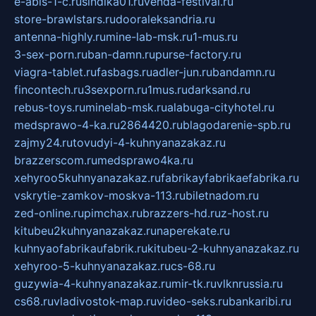
e-abis-1-c.ru
sindika01.ru
venda-festival.ru
store-brawlstars.ru
dooraleksandria.ru
antenna-highly.ru
mine-lab-msk.ru
1-mus.ru
3-sex-porn.ru
ban-damn.ru
purse-factory.ru
viagra-tablet.ru
fasbags.ru
adler-jun.ru
bandamn.ru
fincontech.ru
3sexporn.ru
1mus.ru
darksand.ru
rebus-toys.ru
minelab-msk.ru
alabuga-cityhotel.ru
medsprawo-4-ka.ru
2864420.ru
blagodarenie-spb.ru
zajmy24.ru
tovudyi-4-kuhnyanazakaz.ru
brazzerscom.ru
medsprawo4ka.ru
xehyroo5kuhnyanazakaz.ru
fabrikayfabrikaefabrika.ru
vskrytie-zamkov-moskva-113.ru
biletnadom.ru
zed-online.ru
pimchax.ru
brazzers-hd.ru
z-host.ru
kitubeu2kuhnyanazakaz.ru
naperekate.ru
kuhnyaofabrikaufabrik.ru
kitubeu-2-kuhnyanazakaz.ru
xehyroo-5-kuhnyanazakaz.ru
cs-68.ru
guzywia-4-kuhnyanazakaz.ru
mir-tk.ru
vlknrussia.ru
cs68.ru
vladivostok-map.ru
video-seks.ru
bankaribi.ru