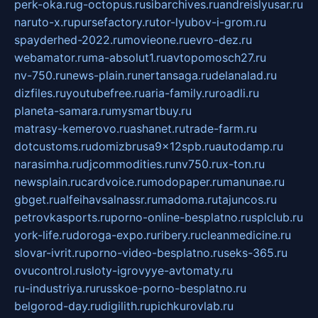
perk-oka.ru
g-octopus.ru
sibarchives.ru
andreislyusar.ru
naruto-x.ru
pursefactory.ru
tor-lyubov-i-grom.ru
spayderhed-2022.ru
movieone.ru
evro-dez.ru
webamator.ru
ma-absolut1.ru
avtopomosch27.ru
nv-750.ru
news-plain.ru
nertansaga.ru
delanalad.ru
dizfiles.ru
youtubefree.ru
aria-family.ru
roadli.ru
planeta-samara.ru
mysmartbuy.ru
matrasy-kemerovo.ru
ashanet.ru
trade-farm.ru
dotcustoms.ru
domizbrusa9x12spb.ru
autodamp.ru
narasimha.ru
djcommodities.ru
nv750.ru
x-ton.ru
newsplain.ru
cardvoice.ru
modopaper.ru
manunae.ru
gbget.ru
alfeihavsalnassr.ru
madoma.ru
tajuncos.ru
petrovkasports.ru
porno-online-besplatno.ru
splclub.ru
york-life.ru
doroga-expo.ru
ribery.ru
cleanmedicine.ru
slovar-ivrit.ru
porno-video-besplatno.ru
seks-365.ru
ovucontrol.ru
sloty-igrovyye-avtomaty.ru
ru-industriya.ru
russkoe-porno-besplatno.ru
belgorod-day.ru
digilith.ru
pichkurovlab.ru