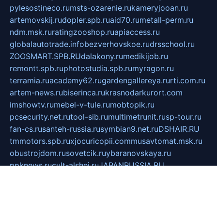
pylesostineco.ru
msts-ozarenie.ru
kameryjooan.ru
artemovskij.ru
dopler.spb.ru
aid70.ru
metall-perm.ru
ndm.msk.ru
ratingzooshop.ru
apiaccess.ru
globalautotrade.info
bezverhovskoe.ru
drsschool.ru
ZOOSMART.SPB.RU
dalakony.ru
medikijob.ru
remontt.spb.ru
photostudia.spb.ru
myragon.ru
terramia.ru
academy62.ru
gardengallereya.ru
rti.com.ru
artem-news.ru
biserinca.ru
krasnodarkurort.com
imshowtv.ru
mebel-v-tule.ru
mobtopik.ru
pcsecurity.net.ru
tool-sib.ru
multimetrunit.ru
sp-tour.ru
fan-cs.ru
santeh-russia.ru
symbian9.net.ru
DSHAIR.RU
tmmotors.spb.ru
xjocuricopii.com
musavtomat.msk.ru
obustrojdom.ru
sovetcik.ru
ybaranovskaya.ru
ppknews.ru
cult-alshei.ru
JAPANRUSSIA.RU
proekciyamebel.ru
imper-finans.ru
rim.org.ru
glamourai.ru
brassminus.ru
zabor-pro.ru
ftn.pp.ru
dorogoe58.ru
laimengpacker.ru
kuzova-zapchasti.ru
sageerp.ru
taxodrom.ru
dsrazvitie.ru
hardcity.net.ru