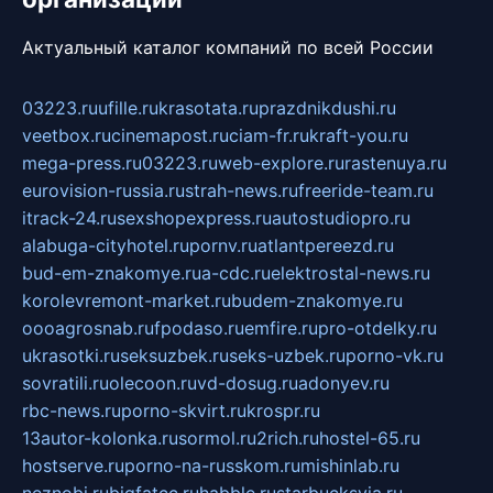
Актуальный каталог компаний по всей России
03223.ru
ufille.ru
krasotata.ru
prazdnikdushi.ru
veetbox.ru
cinemapost.ru
ciam-fr.ru
kraft-you.ru
mega-press.ru
03223.ru
web-explore.ru
rastenuya.ru
eurovision-russia.ru
strah-news.ru
freeride-team.ru
itrack-24.ru
sexshopexpress.ru
autostudiopro.ru
alabuga-cityhotel.ru
pornv.ru
atlantpereezd.ru
bud-em-znakomye.ru
a-cdc.ru
elektrostal-news.ru
korolevremont-market.ru
budem-znakomye.ru
oooagrosnab.ru
fpodaso.ru
emfire.ru
pro-otdelky.ru
ukrasotki.ru
seksuzbek.ru
seks-uzbek.ru
porno-vk.ru
sovratili.ru
olecoon.ru
vd-dosug.ru
adonyev.ru
rbc-news.ru
porno-skvirt.ru
krospr.ru
13autor-kolonka.ru
sormol.ru
2rich.ru
hostel-65.ru
hostserve.ru
porno-na-russkom.ru
mishinlab.ru
neznobi.ru
bigfatcc.ru
habble.ru
starbucksvia.ru