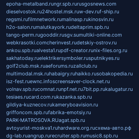
epoha-metalband.ru
ngr.spb.ru
rusgosnews.com
dieselvostok.ru
24hostel.msk.ru
w-dev.ru
f-ship.ru
regsmi.ru
filmnetwork.ru
malinasp.ru
kinosvin.ru
h2o-salon.ru
malutkayork.ru
deltaprim.spb.ru
tango-perm.ru
gooddir.ru
sgv.su
multiki-online.com
webkrasotki.com
cherinvest.ru
detskiy-ostrov.ru
ankou.spb.ru
alvesta1.ru
pdf-creator.ru
nix-files.org.ru
sakhatoday.ru
elektrikersymboler.ru
sputnikyes.ru
golf2club.msk.ru
aeforums.ru
zallclub.ru
multimodal.msk.ru
habaigry.ru
haikko.ru
sobakopedia.ru
isz-fest.ru
ewnc.info
screensaver-clock.net.ru
volnav.spb.ru
comnat.ru
npf.net.ru
7bit.pp.ru
kalugatur.ru
tesiaes.ru
card.com.ru
kazanka.spb.ru
gildiya-kuznecov.ru
kameryboavision.ru
griffoncom.spb.ru
fabrika-emotsiy.ru
PARK-MATROSOVA.RU
agat.spb.ru
avtoyurist-moskva1.ru
hardware.org.ru
схема-авто.рф
dg-lab.ru
angrup.ru
recruiter.spb.ru
music8.spb.ru