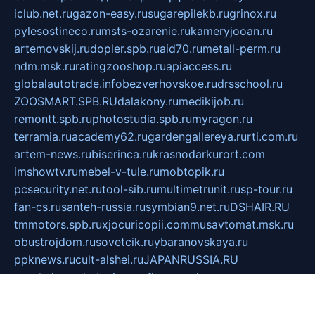
iclub.net.ru
gazon-easy.ru
sugarepilekb.ru
grinox.ru
pylesostineco.ru
msts-ozarenie.ru
kameryjooan.ru
artemovskij.ru
dopler.spb.ru
aid70.ru
metall-perm.ru
ndm.msk.ru
ratingzooshop.ru
apiaccess.ru
globalautotrade.info
bezverhovskoe.ru
drsschool.ru
ZOOSMART.SPB.RU
dalakony.ru
medikijob.ru
remontt.spb.ru
photostudia.spb.ru
myragon.ru
terramia.ru
academy62.ru
gardengallereya.ru
rti.com.ru
artem-news.ru
biserinca.ru
krasnodarkurort.com
imshowtv.ru
mebel-v-tule.ru
mobtopik.ru
pcsecurity.net.ru
tool-sib.ru
multimetrunit.ru
sp-tour.ru
fan-cs.ru
santeh-russia.ru
symbian9.net.ru
DSHAIR.RU
tmmotors.spb.ru
xjocuricopii.com
musavtomat.msk.ru
obustrojdom.ru
sovetcik.ru
ybaranovskaya.ru
ppknews.ru
cult-alshei.ru
JAPANRUSSIA.RU
proekciyamebel.ru
imper-finans.ru
rim.org.ru
glamourai.ru
brassminus.ru
zabor-pro.ru
ftn.pp.ru
dorogoe58.ru
laimengpacker.ru
kuzova-zapchasti.ru