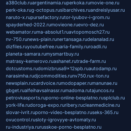
a380club.ru
argentinamia.ru
perkoka.ru
movie-one.ru
perk-oka.ru
g-octopus.ru
sibarchives.ru
andreislyusar.ru
naruto-x.ru
pursefactory.ru
tor-lyubov-i-grom.ru
spayderhed-2022.ru
movieone.ru
evro-dez.ru
webamator.ru
ma-absolut1.ru
avtopomosch27.ru
nv-750.ru
news-plain.ru
nertansaga.ru
delanalad.ru
dizfiles.ru
youtubefree.ru
aria-family.ru
roadli.ru
planeta-samara.ru
mysmartbuy.ru
matrasy-kemerovo.ru
ashanet.ru
trade-farm.ru
dotcustoms.ru
domizbrusa9x12spb.ru
autodamp.ru
narasimha.ru
djcommodities.ru
nv750.ru
x-ton.ru
newsplain.ru
cardvoice.ru
modopaper.ru
manunae.ru
gbget.ru
alfeihavsalnassr.ru
madoma.ru
tajuncos.ru
petrovkasports.ru
porno-online-besplatno.ru
splclub.ru
york-life.ru
doroga-expo.ru
ribery.ru
cleanmedicine.ru
slovar-ivrit.ru
porno-video-besplatno.ru
seks-365.ru
ovucontrol.ru
sloty-igrovyye-avtomaty.ru
ru-industriya.ru
russkoe-porno-besplatno.ru