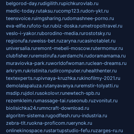
belgorod-day.ru
digilith.ru
pichkurovlab.ru
medic-today.ru
taksu.ru
comp123.ru
don-ykt.ru
teensvoice.ru
imgsharing.ru
domashnee-porno.ru
eva-elfie.ru
foto-tur.ru
biz-doska.ru
metropoltravel.ru
veslo-i-yakor.ru
borodino-media.ru
rostotsky.ru
regionufa.ru
weiss-bet.ru
zaryna.ru
casinotablet.ru
universalia.ru
remont-mebeli-moscow.ru
termomur.ru
clubfisher.ru
remstirufa.ru
erdamchi.ru
doramamama.ru
muraviovka-park.ru
worldofwoman.ru
clean-dreams.ru
arkrym.ru
kristinita.ru
dircomputer.ru
healthenter.ru
textexperts.ru
pivnaya-kruzhka.ru
kinofilmy-2021.ru
demolalapaluza.ru
tanyavanya.ru
remstir-tolyatti.ru
msdip.ru
jdol.ru
sokolovr.ru
newtech-spb.ru
rezemkleim.ru
massage-tai.ru
seonub.ru
zvonitut.ru
biolisichka24.ru
mncraft-download.ru
algoritm-sistema.ru
godflesh.ru
ru-industria.ru
zebra-tlt.ru
okna-proficom.ru
erynok.ru
onlinekinospace.ru
startupstudio-fefu.ru
zarges-ru.ru