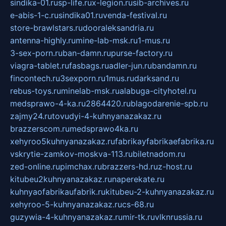
sindika-01.ru
sp-life.ru
x-legion.ru
sib-archives.ru
e-abis-1-c.ru
sindika01.ru
venda-festival.ru
store-brawlstars.ru
dooraleksandria.ru
antenna-highly.ru
mine-lab-msk.ru
1-mus.ru
3-sex-porn.ru
ban-damn.ru
purse-factory.ru
viagra-tablet.ru
fasbags.ru
adler-jun.ru
bandamn.ru
fincontech.ru
3sexporn.ru
1mus.ru
darksand.ru
rebus-toys.ru
minelab-msk.ru
alabuga-cityhotel.ru
medsprawo-4-ka.ru
2864420.ru
blagodarenie-spb.ru
zajmy24.ru
tovudyi-4-kuhnyanazakaz.ru
brazzerscom.ru
medsprawo4ka.ru
xehyroo5kuhnyanazakaz.ru
fabrikayfabrikaefabrika.ru
vskrytie-zamkov-moskva-113.ru
biletnadom.ru
zed-online.ru
pimchax.ru
brazzers-hd.ru
z-host.ru
kitubeu2kuhnyanazakaz.ru
naperekate.ru
kuhnyaofabrikaufabrik.ru
kitubeu-2-kuhnyanazakaz.ru
xehyroo-5-kuhnyanazakaz.ru
cs-68.ru
guzywia-4-kuhnyanazakaz.ru
mir-tk.ru
vlknrussia.ru