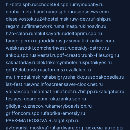
hl-beta.spb.ru
school494.spb.ru
mymubaby.ru
epoha-metalband.ru
ngr.spb.ru
rusgosnews.com
dieselvostok.ru
24hostel.msk.ru
w-dev.ru
f-ship.ru
regsmi.ru
filmnetwork.ru
malinasp.ru
kinosvin.ru
h2o-salon.ru
malutkayork.ru
deltaprim.spb.ru
tango-perm.ru
gooddir.ru
sgv.su
multiki-online.com
webkrasotki.com
cherinvest.ru
detskiy-ostrov.ru
ankou.spb.ru
alvesta1.ru
pdf-creator.ru
nix-files.org.ru
sakhatoday.ru
elektrikersymboler.ru
sputnikyes.ru
golf2club.msk.ru
aeforums.ru
zallclub.ru
multimodal.msk.ru
habaigry.ru
haikko.ru
sobakopedia.ru
isz-fest.ru
ewnc.info
screensaver-clock.net.ru
volnav.spb.ru
comnat.ru
npf.net.ru
7bit.pp.ru
kalugatur.ru
tesiaes.ru
card.com.ru
kazanka.spb.ru
gildiya-kuznecov.ru
kameryboavision.ru
griffoncom.spb.ru
fabrika-emotsiy.ru
PARK-MATROSOVA.RU
agat.spb.ru
avtoyurist-moskva1.ru
hardware.org.ru
схема-авто.рф