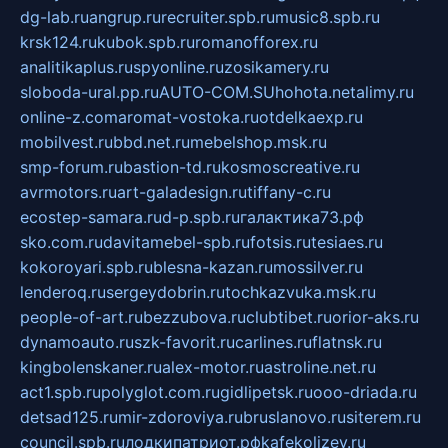
dg-lab.ru
angrup.ru
recruiter.spb.ru
music8.spb.ru
krsk124.ru
kubok.spb.ru
romanofforex.ru
analitikaplus.ru
spyonline.ru
zosikamery.ru
sloboda-ural.pp.ru
AUTO-COM.SU
hohota.net
alimy.ru
online-z.com
aromat-vostoka.ru
otdelkaexp.ru
mobilvest.ru
bbd.net.ru
mebelshop.msk.ru
smp-forum.ru
bastion-td.ru
kosmoscreative.ru
avrmotors.ru
art-galadesign.ru
tiffany-c.ru
ecostep-samara.ru
d-p.spb.ru
галактика73.рф
sko.com.ru
davitamebel-spb.ru
fotsis.ru
tesiaes.ru
kokoroyari.spb.ru
blesna-kazan.ru
mossilver.ru
lenderoq.ru
sergeydobrin.ru
tochkazvuka.msk.ru
people-of-art.ru
bezzubova.ru
clubtibet.ru
orior-aks.ru
dynamoauto.ru
szk-favorit.ru
carlines.ru
flatnsk.ru
kingbolenskaner.ru
alex-motor.ru
astroline.net.ru
act1.spb.ru
polyglot.com.ru
gidlipetsk.ru
ooo-driada.ru
detsad125.ru
mir-zdoroviya.ru
bruslanovo.ru
siterem.ru
council.spb.ru
лодкипатриот.рф
kafekolizey.ru