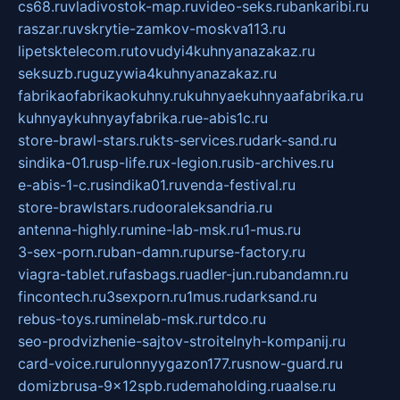
cs68.ru
vladivostok-map.ru
video-seks.ru
bankaribi.ru
raszar.ru
vskrytie-zamkov-moskva113.ru
lipetsktelecom.ru
tovudyi4kuhnyanazakaz.ru
seksuzb.ru
guzywia4kuhnyanazakaz.ru
fabrikaofabrikaokuhny.ru
kuhnyaekuhnyaafabrika.ru
kuhnyaykuhnyayfabrika.ru
e-abis1c.ru
store-brawl-stars.ru
kts-services.ru
dark-sand.ru
sindika-01.ru
sp-life.ru
x-legion.ru
sib-archives.ru
e-abis-1-c.ru
sindika01.ru
venda-festival.ru
store-brawlstars.ru
dooraleksandria.ru
antenna-highly.ru
mine-lab-msk.ru
1-mus.ru
3-sex-porn.ru
ban-damn.ru
purse-factory.ru
viagra-tablet.ru
fasbags.ru
adler-jun.ru
bandamn.ru
fincontech.ru
3sexporn.ru
1mus.ru
darksand.ru
rebus-toys.ru
minelab-msk.ru
rtdco.ru
seo-prodvizhenie-sajtov-stroitelnyh-kompanij.ru
card-voice.ru
rulonnyygazon177.ru
snow-guard.ru
domizbrusa-9x12spb.ru
demaholding.ru
aalse.ru