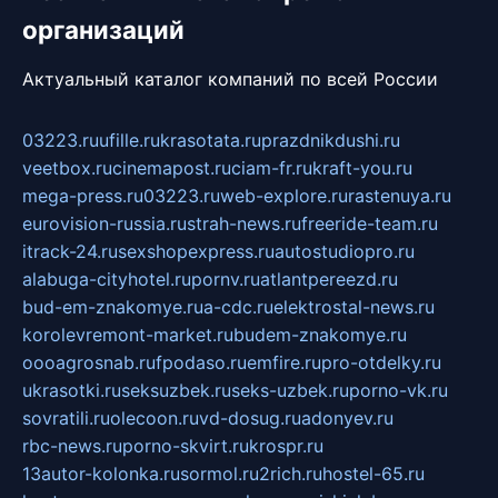
организаций
Актуальный каталог компаний по всей России
03223.ru
ufille.ru
krasotata.ru
prazdnikdushi.ru
veetbox.ru
cinemapost.ru
ciam-fr.ru
kraft-you.ru
mega-press.ru
03223.ru
web-explore.ru
rastenuya.ru
eurovision-russia.ru
strah-news.ru
freeride-team.ru
itrack-24.ru
sexshopexpress.ru
autostudiopro.ru
alabuga-cityhotel.ru
pornv.ru
atlantpereezd.ru
bud-em-znakomye.ru
a-cdc.ru
elektrostal-news.ru
korolevremont-market.ru
budem-znakomye.ru
oooagrosnab.ru
fpodaso.ru
emfire.ru
pro-otdelky.ru
ukrasotki.ru
seksuzbek.ru
seks-uzbek.ru
porno-vk.ru
sovratili.ru
olecoon.ru
vd-dosug.ru
adonyev.ru
rbc-news.ru
porno-skvirt.ru
krospr.ru
13autor-kolonka.ru
sormol.ru
2rich.ru
hostel-65.ru