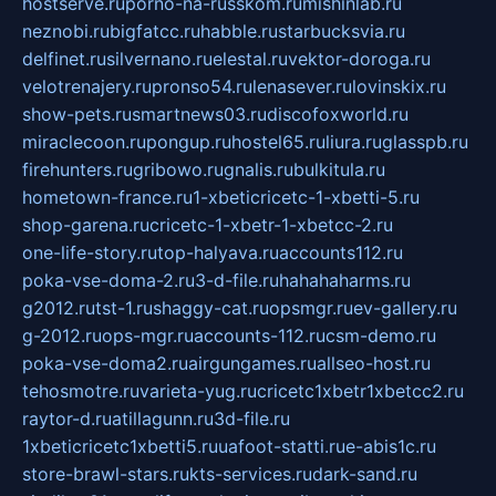
hostserve.ru
porno-na-russkom.ru
mishinlab.ru
neznobi.ru
bigfatcc.ru
habble.ru
starbucksvia.ru
delfinet.ru
silvernano.ru
elestal.ru
vektor-doroga.ru
velotrenajery.ru
pronso54.ru
lenasever.ru
lovinskix.ru
show-pets.ru
smartnews03.ru
discofoxworld.ru
miraclecoon.ru
pongup.ru
hostel65.ru
liura.ru
glasspb.ru
firehunters.ru
gribowo.ru
gnalis.ru
bulkitula.ru
hometown-france.ru
1-xbeticricetc-1-xbetti-5.ru
shop-garena.ru
cricetc-1-xbetr-1-xbetcc-2.ru
one-life-story.ru
top-halyava.ru
accounts112.ru
poka-vse-doma-2.ru
3-d-file.ru
hahahaharms.ru
g2012.ru
tst-1.ru
shaggy-cat.ru
opsmgr.ru
ev-gallery.ru
g-2012.ru
ops-mgr.ru
accounts-112.ru
csm-demo.ru
poka-vse-doma2.ru
airgungames.ru
allseo-host.ru
tehosmotre.ru
varieta-yug.ru
cricetc1xbetr1xbetcc2.ru
raytor-d.ru
atillagunn.ru
3d-file.ru
1xbeticricetc1xbetti5.ru
uafoot-statti.ru
e-abis1c.ru
store-brawl-stars.ru
kts-services.ru
dark-sand.ru