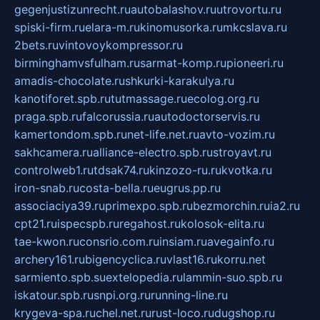
gegenjustizunrecht.ru
autobalashov.ru
utrovortu.ru
spiski-firm.ru
elara-m.ru
kinomusorka.ru
mkcslava.ru
2bets.ru
vintovoykompressor.ru
birminghamvsfulham.ru
sarmat-komp.ru
pioneeri.ru
amadis-chocolate.ru
shkurki-karakulya.ru
kanotiforet.spb.ru
tutmassage.ru
ecolog.org.ru
praga.spb.ru
falcorussia.ru
autodoctorservis.ru
kamertondom.spb.ru
net-life.net.ru
avto-vozim.ru
sakhcamera.ru
alliance-electro.spb.ru
stroyavt.ru
controlweb1.ru
tdsak74.ru
kinzozo-ru.ru
kvotka.ru
iron-snab.ru
costa-bella.ru
eugrus.pp.ru
associaciya39.ru
primexpo.spb.ru
bezmorchin.ru
ia2.ru
cpt21.ru
ispecspb.ru
regahost.ru
kolosok-elita.ru
tae-kwon.ru
consrio.com.ru
insiam.ru
avegainfo.ru
archery161.ru
bigencyclica.ru
vlast16.ru
korru.net
sarmiento.spb.su
extelopedia.ru
lammin-suo.spb.ru
iskatour.spb.ru
snpi.org.ru
running-line.ru
krygeva-spa.ru
chel.net.ru
rust-loco.ru
dugshop.ru