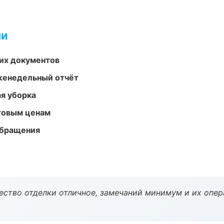
ми
их документов
женедельный отчёт
ая уборка
птовым ценам
обращения
чество отделки отличное, замечаний минимум и их опер