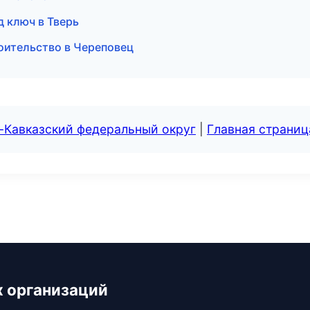
д ключ в Тверь
оительство в Череповец
-Кавказский федеральный округ
|
Главная страниц
х организаций