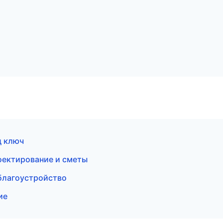
д ключ
оектирование и сметы
благоустройство
ие