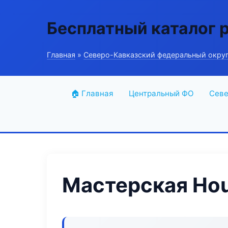
Бесплатный каталог 
Главная
»
Северо-Кавказский федеральный окру
🏠 Главная
Центральный ФО
Севе
Мастерская Hou