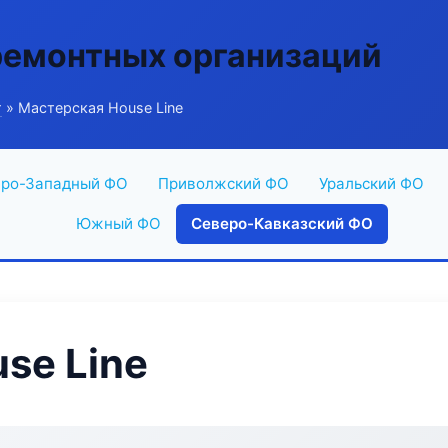
ремонтных организаций
г
» Мастерская House Line
ро-Западный ФО
Приволжский ФО
Уральский ФО
Южный ФО
Северо-Кавказский ФО
se Line