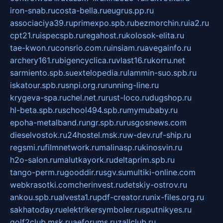
iron-snab.ru
costa-bella.ru
eugrus.pp.ru
associaciya39.ru
primexpo.spb.ru
bezmorchin.ru
ia2.ru
cpt21.ru
ispecspb.ru
regahost.ru
kolosok-elita.ru
tae-kwon.ru
consrio.com.ru
insiam.ru
avegainfo.ru
archery161.ru
bigencyclica.ru
vlast16.ru
korru.net
sarmiento.spb.su
extelopedia.ru
lammin-suo.spb.ru
iskatour.spb.ru
snpi.org.ru
running-line.ru
krygeva-spa.ru
chel.net.ru
rust-loco.ru
dugshop.ru
hl-beta.spb.ru
school494.spb.ru
mymubaby.ru
epoha-metalband.ru
ngr.spb.ru
rusgosnews.com
dieselvostok.ru
24hostel.msk.ru
w-dev.ru
f-ship.ru
regsmi.ru
filmnetwork.ru
malinasp.ru
kinosvin.ru
h2o-salon.ru
malutkayork.ru
deltaprim.spb.ru
tango-perm.ru
gooddir.ru
sgv.su
multiki-online.com
webkrasotki.com
cherinvest.ru
detskiy-ostrov.ru
ankou.spb.ru
alvesta1.ru
pdf-creator.ru
nix-files.org.ru
sakhatoday.ru
elektrikersymboler.ru
sputnikyes.ru
golf2club.msk.ru
aeforums.ru
zallclub.ru