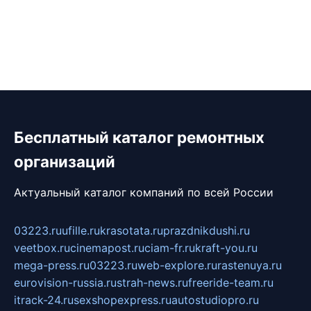
Бесплатный каталог ремонтных
организаций
Актуальный каталог компаний по всей России
03223.ru
ufille.ru
krasotata.ru
prazdnikdushi.ru
veetbox.ru
cinemapost.ru
ciam-fr.ru
kraft-you.ru
mega-press.ru
03223.ru
web-explore.ru
rastenuya.ru
eurovision-russia.ru
strah-news.ru
freeride-team.ru
itrack-24.ru
sexshopexpress.ru
autostudiopro.ru