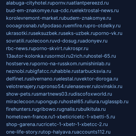
alabuga-cityhotel.ru
pornv.ru
atlantpereezd.ru
bud-em-znakomye.ru
a-cdc.ru
elektrostal-news.ru
korolevremont-market.ru
budem-znakomye.ru
oooagrosnab.ru
fpodaso.ru
emfire.ru
pro-otdelky.ru
ukrasotki.ru
seksuzbek.ru
seks-uzbek.ru
porno-vk.ru
sovratili.ru
olecoon.ru
vd-dosug.ru
adonyev.ru
rbc-news.ru
porno-skvirt.ru
krospr.ru
13autor-kolonka.ru
sormol.ru
2rich.ru
hostel-65.ru
hostserve.ru
porno-na-russkom.ru
mishinlab.ru
neznobi.ru
bigfatcc.ru
habble.ru
starbucksvia.ru
delfinet.ru
silvernano.ru
elestal.ru
vektor-doroga.ru
velotrenajery.ru
pronso54.ru
lenasever.ru
lovinskix.ru
show-pets.ru
smartnews03.ru
discofoxworld.ru
miraclecoon.ru
pongup.ru
hostel65.ru
liura.ru
glasspb.ru
firehunters.ru
gribowo.ru
gnalis.ru
bulkitula.ru
hometown-france.ru
1-xbeticricetc-1-xbetti-5.ru
shop-garena.ru
cricetc-1-xbetr-1-xbetcc-2.ru
one-life-story.ru
top-halyava.ru
accounts112.ru