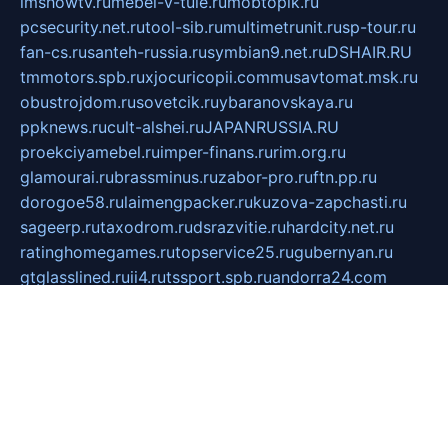
imshowtv.ru
mebel-v-tule.ru
mobtopik.ru
pcsecurity.net.ru
tool-sib.ru
multimetrunit.ru
sp-tour.ru
fan-cs.ru
santeh-russia.ru
symbian9.net.ru
DSHAIR.RU
tmmotors.spb.ru
xjocuricopii.com
musavtomat.msk.ru
obustrojdom.ru
sovetcik.ru
ybaranovskaya.ru
ppknews.ru
cult-alshei.ru
JAPANRUSSIA.RU
proekciyamebel.ru
imper-finans.ru
rim.org.ru
glamourai.ru
brassminus.ru
zabor-pro.ru
ftn.pp.ru
dorogoe58.ru
laimengpacker.ru
kuzova-zapchasti.ru
sageerp.ru
taxodrom.ru
dsrazvitie.ru
hardcity.net.ru
ratinghomegames.ru
topservice25.ru
gubernyan.ru
gtglasslined.ru
ii4.ru
tssport.spb.ru
andorra24.com
blackwallstreet.ru
oboimos.ru
optim-doors.com.ru
ikuch.ru
nycr.org.ru
npa21.ru
vremya-ch.spb.ru
desert000.ru
ivtorgi.ru
ifiori.ru
catalog-statei.ru
dcv.org.ru
spetsmaster174.ru
ipkameryhiseeu.ru
dum26.ru
ruspol.spb.ru
fr-opendp.ru
kam-solnyshko.ru
cheyenne-arapaho.ru
sevzapmetal.spb.ru