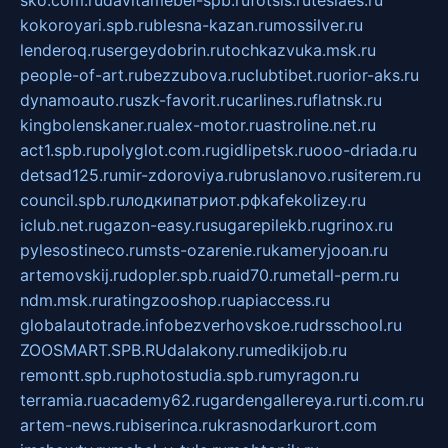
sko.com.ru
davitamebel-spb.ru
fotsis.ru
tesiaes.ru
kokoroyari.spb.ru
blesna-kazan.ru
mossilver.ru
lenderoq.ru
sergeydobrin.ru
tochkazvuka.msk.ru
people-of-art.ru
bezzubova.ru
clubtibet.ru
orior-aks.ru
dynamoauto.ru
szk-favorit.ru
carlines.ru
flatnsk.ru
kingbolenskaner.ru
alex-motor.ru
astroline.net.ru
act1.spb.ru
polyglot.com.ru
gidlipetsk.ru
ooo-driada.ru
detsad125.ru
mir-zdoroviya.ru
bruslanovo.ru
siterem.ru
council.spb.ru
лодкипатриот.рф
kafekolizey.ru
iclub.net.ru
gazon-easy.ru
sugarepilekb.ru
grinox.ru
pylesostineco.ru
msts-ozarenie.ru
kameryjooan.ru
artemovskij.ru
dopler.spb.ru
aid70.ru
metall-perm.ru
ndm.msk.ru
ratingzooshop.ru
apiaccess.ru
globalautotrade.info
bezverhovskoe.ru
drsschool.ru
ZOOSMART.SPB.RU
dalakony.ru
medikijob.ru
remontt.spb.ru
photostudia.spb.ru
myragon.ru
terramia.ru
academy62.ru
gardengallereya.ru
rti.com.ru
artem-news.ru
biserinca.ru
krasnodarkurort.com