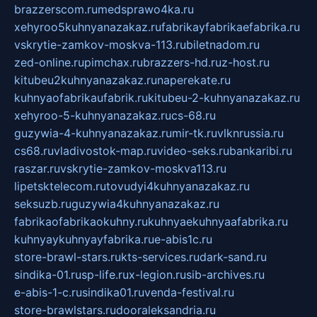
brazzerscom.ru
medsprawo4ka.ru
xehyroo5kuhnyanazakaz.ru
fabrikayfabrikaefabrika.ru
vskrytie-zamkov-moskva-113.ru
biletnadom.ru
zed-online.ru
pimchax.ru
brazzers-hd.ru
z-host.ru
kitubeu2kuhnyanazakaz.ru
naperekate.ru
kuhnyaofabrikaufabrik.ru
kitubeu-2-kuhnyanazakaz.ru
xehyroo-5-kuhnyanazakaz.ru
cs-68.ru
guzywia-4-kuhnyanazakaz.ru
mir-tk.ru
vlknrussia.ru
cs68.ru
vladivostok-map.ru
video-seks.ru
bankaribi.ru
raszar.ru
vskrytie-zamkov-moskva113.ru
lipetsktelecom.ru
tovudyi4kuhnyanazakaz.ru
seksuzb.ru
guzywia4kuhnyanazakaz.ru
fabrikaofabrikaokuhny.ru
kuhnyaekuhnyaafabrika.ru
kuhnyaykuhnyayfabrika.ru
e-abis1c.ru
store-brawl-stars.ru
kts-services.ru
dark-sand.ru
sindika-01.ru
sp-life.ru
x-legion.ru
sib-archives.ru
e-abis-1-c.ru
sindika01.ru
venda-festival.ru
store-brawlstars.ru
dooraleksandria.ru