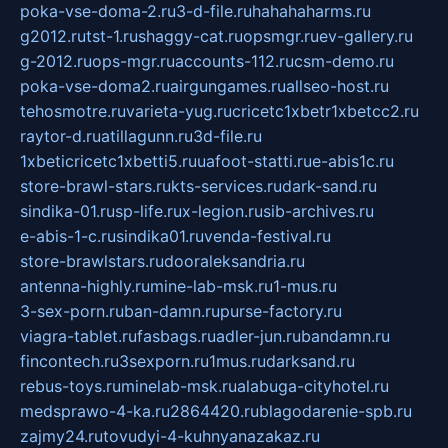
poka-vse-doma-2.ru
3-d-file.ru
hahahaharms.ru
g2012.ru
tst-1.ru
shaggy-cat.ru
opsmgr.ru
ev-gallery.ru
g-2012.ru
ops-mgr.ru
accounts-112.ru
csm-demo.ru
poka-vse-doma2.ru
airgungames.ru
allseo-host.ru
tehosmotre.ru
varieta-yug.ru
cricetc1xbetr1xbetcc2.ru
raytor-d.ru
atillagunn.ru
3d-file.ru
1xbeticricetc1xbetti5.ru
uafoot-statti.ru
e-abis1c.ru
store-brawl-stars.ru
kts-services.ru
dark-sand.ru
sindika-01.ru
sp-life.ru
x-legion.ru
sib-archives.ru
e-abis-1-c.ru
sindika01.ru
venda-festival.ru
store-brawlstars.ru
dooraleksandria.ru
antenna-highly.ru
mine-lab-msk.ru
1-mus.ru
3-sex-porn.ru
ban-damn.ru
purse-factory.ru
viagra-tablet.ru
fasbags.ru
adler-jun.ru
bandamn.ru
fincontech.ru
3sexporn.ru
1mus.ru
darksand.ru
rebus-toys.ru
minelab-msk.ru
alabuga-cityhotel.ru
medsprawo-4-ka.ru
2864420.ru
blagodarenie-spb.ru
zajmy24.ru
tovudyi-4-kuhnyanazakaz.ru