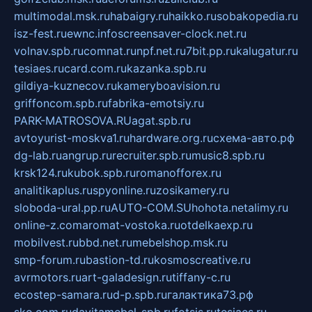
multimodal.msk.ru
habaigry.ru
haikko.ru
sobakopedia.ru
isz-fest.ru
ewnc.info
screensaver-clock.net.ru
volnav.spb.ru
comnat.ru
npf.net.ru
7bit.pp.ru
kalugatur.ru
tesiaes.ru
card.com.ru
kazanka.spb.ru
gildiya-kuznecov.ru
kameryboavision.ru
griffoncom.spb.ru
fabrika-emotsiy.ru
PARK-MATROSOVA.RU
agat.spb.ru
avtoyurist-moskva1.ru
hardware.org.ru
схема-авто.рф
dg-lab.ru
angrup.ru
recruiter.spb.ru
music8.spb.ru
krsk124.ru
kubok.spb.ru
romanofforex.ru
analitikaplus.ru
spyonline.ru
zosikamery.ru
sloboda-ural.pp.ru
AUTO-COM.SU
hohota.net
alimy.ru
online-z.com
aromat-vostoka.ru
otdelkaexp.ru
mobilvest.ru
bbd.net.ru
mebelshop.msk.ru
smp-forum.ru
bastion-td.ru
kosmoscreative.ru
avrmotors.ru
art-galadesign.ru
tiffany-c.ru
ecostep-samara.ru
d-p.spb.ru
галактика73.рф