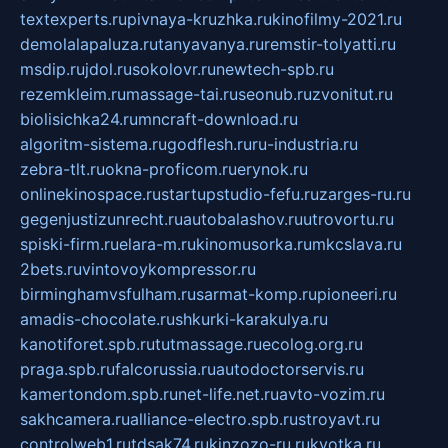
textexperts.ru
pivnaya-kruzhka.ru
kinofilmy-2021.ru
demolalapaluza.ru
tanyavanya.ru
remstir-tolyatti.ru
msdip.ru
jdol.ru
sokolovr.ru
newtech-spb.ru
rezemkleim.ru
massage-tai.ru
seonub.ru
zvonitut.ru
biolisichka24.ru
mncraft-download.ru
algoritm-sistema.ru
godflesh.ru
ru-industria.ru
zebra-tlt.ru
okna-proficom.ru
erynok.ru
onlinekinospace.ru
startupstudio-fefu.ru
zarges-ru.ru
gegenjustizunrecht.ru
autobalashov.ru
utrovortu.ru
spiski-firm.ru
elara-m.ru
kinomusorka.ru
mkcslava.ru
2bets.ru
vintovoykompressor.ru
birminghamvsfulham.ru
sarmat-komp.ru
pioneeri.ru
amadis-chocolate.ru
shkurki-karakulya.ru
kanotiforet.spb.ru
tutmassage.ru
ecolog.org.ru
praga.spb.ru
falcorussia.ru
autodoctorservis.ru
kamertondom.spb.ru
net-life.net.ru
avto-vozim.ru
sakhcamera.ru
alliance-electro.spb.ru
stroyavt.ru
controlweb1.ru
tdsak74.ru
kinzozo-ru.ru
kvotka.ru