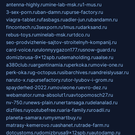
antenna-highly.ru
mine-lab-msk.ru
1-mus.ru
3-sex-porn.ru
ban-damn.ru
purse-factory.ru
viagra-tablet.ru
fasbags.ru
adler-jun.ru
bandamn.ru
fincontech.ru
3sexporn.ru
1mus.ru
darksand.ru
rebus-toys.ru
minelab-msk.ru
rtdco.ru
seo-prodvizhenie-sajtov-stroitelnyh-kompanij.ru
card-voice.ru
rulonnyygazon177.ru
snow-guard.ru
domizbrusa-9x12spb.ru
demaholding.ru
aalse.ru
a380club.ru
argentinamia.ru
perkoka.ru
movie-one.ru
perk-oka.ru
g-octopus.ru
sibarchives.ru
andreislyusar.ru
naruto-x.ru
pursefactory.ru
tor-lyubov-i-grom.ru
spayderhed-2022.ru
movieone.ru
evro-dez.ru
webamator.ru
ma-absolut1.ru
avtopomosch27.ru
nv-750.ru
news-plain.ru
nertansaga.ru
delanalad.ru
dizfiles.ru
youtubefree.ru
aria-family.ru
roadli.ru
planeta-samara.ru
mysmartbuy.ru
matrasy-kemerovo.ru
ashanet.ru
trade-farm.ru
dotcustoms.ru
domizbrusa9x12spb.ru
autodamp.ru