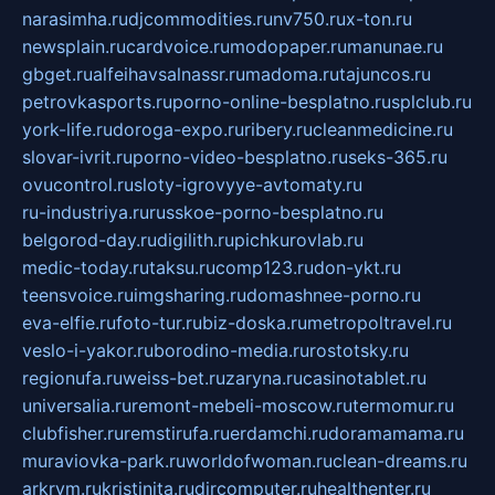
narasimha.ru
djcommodities.ru
nv750.ru
x-ton.ru
newsplain.ru
cardvoice.ru
modopaper.ru
manunae.ru
gbget.ru
alfeihavsalnassr.ru
madoma.ru
tajuncos.ru
petrovkasports.ru
porno-online-besplatno.ru
splclub.ru
york-life.ru
doroga-expo.ru
ribery.ru
cleanmedicine.ru
slovar-ivrit.ru
porno-video-besplatno.ru
seks-365.ru
ovucontrol.ru
sloty-igrovyye-avtomaty.ru
ru-industriya.ru
russkoe-porno-besplatno.ru
belgorod-day.ru
digilith.ru
pichkurovlab.ru
medic-today.ru
taksu.ru
comp123.ru
don-ykt.ru
teensvoice.ru
imgsharing.ru
domashnee-porno.ru
eva-elfie.ru
foto-tur.ru
biz-doska.ru
metropoltravel.ru
veslo-i-yakor.ru
borodino-media.ru
rostotsky.ru
regionufa.ru
weiss-bet.ru
zaryna.ru
casinotablet.ru
universalia.ru
remont-mebeli-moscow.ru
termomur.ru
clubfisher.ru
remstirufa.ru
erdamchi.ru
doramamama.ru
muraviovka-park.ru
worldofwoman.ru
clean-dreams.ru
arkrym.ru
kristinita.ru
dircomputer.ru
healthenter.ru