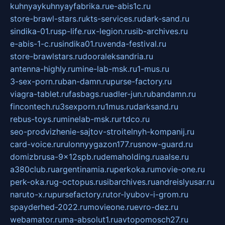
kuhnyaykuhnyayfabrika.ru
e-abis1c.ru
store-brawl-stars.ru
kts-services.ru
dark-sand.ru
sindika-01.ru
sp-life.ru
x-legion.ru
sib-archives.ru
e-abis-1-c.ru
sindika01.ru
venda-festival.ru
store-brawlstars.ru
dooraleksandria.ru
antenna-highly.ru
mine-lab-msk.ru
1-mus.ru
3-sex-porn.ru
ban-damn.ru
purse-factory.ru
viagra-tablet.ru
fasbags.ru
adler-jun.ru
bandamn.ru
fincontech.ru
3sexporn.ru
1mus.ru
darksand.ru
rebus-toys.ru
minelab-msk.ru
rtdco.ru
seo-prodvizhenie-sajtov-stroitelnyh-kompanij.ru
card-voice.ru
rulonnyygazon177.ru
snow-guard.ru
domizbrusa-9x12spb.ru
demaholding.ru
aalse.ru
a380club.ru
argentinamia.ru
perkoka.ru
movie-one.ru
perk-oka.ru
g-octopus.ru
sibarchives.ru
andreislyusar.ru
naruto-x.ru
pursefactory.ru
tor-lyubov-i-grom.ru
spayderhed-2022.ru
movieone.ru
evro-dez.ru
webamator.ru
ma-absolut1.ru
avtopomosch27.ru