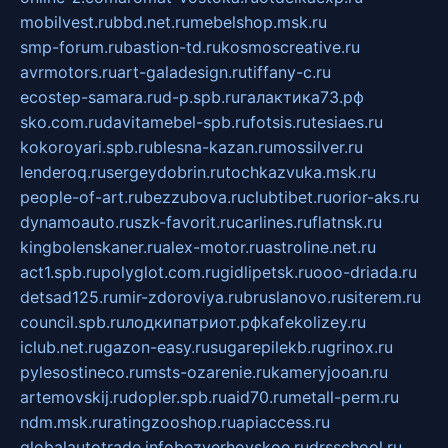
mobilvest.ru
bbd.net.ru
mebelshop.msk.ru
smp-forum.ru
bastion-td.ru
kosmoscreative.ru
avrmotors.ru
art-galadesign.ru
tiffany-c.ru
ecostep-samara.ru
d-p.spb.ru
галактика73.рф
sko.com.ru
davitamebel-spb.ru
fotsis.ru
tesiaes.ru
kokoroyari.spb.ru
blesna-kazan.ru
mossilver.ru
lenderoq.ru
sergeydobrin.ru
tochkazvuka.msk.ru
people-of-art.ru
bezzubova.ru
clubtibet.ru
orior-aks.ru
dynamoauto.ru
szk-favorit.ru
carlines.ru
flatnsk.ru
kingbolenskaner.ru
alex-motor.ru
astroline.net.ru
act1.spb.ru
polyglot.com.ru
gidlipetsk.ru
ooo-driada.ru
detsad125.ru
mir-zdoroviya.ru
bruslanovo.ru
siterem.ru
council.spb.ru
лодкипатриот.рф
kafekolizey.ru
iclub.net.ru
gazon-easy.ru
sugarepilekb.ru
grinox.ru
pylesostineco.ru
msts-ozarenie.ru
kameryjooan.ru
artemovskij.ru
dopler.spb.ru
aid70.ru
metall-perm.ru
ndm.msk.ru
ratingzooshop.ru
apiaccess.ru
globalautotrade.info
bezverhovskoe.ru
drsschool.ru