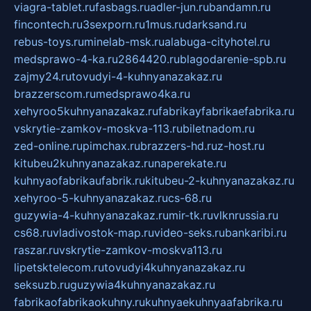
viagra-tablet.ru
fasbags.ru
adler-jun.ru
bandamn.ru
fincontech.ru
3sexporn.ru
1mus.ru
darksand.ru
rebus-toys.ru
minelab-msk.ru
alabuga-cityhotel.ru
medsprawo-4-ka.ru
2864420.ru
blagodarenie-spb.ru
zajmy24.ru
tovudyi-4-kuhnyanazakaz.ru
brazzerscom.ru
medsprawo4ka.ru
xehyroo5kuhnyanazakaz.ru
fabrikayfabrikaefabrika.ru
vskrytie-zamkov-moskva-113.ru
biletnadom.ru
zed-online.ru
pimchax.ru
brazzers-hd.ru
z-host.ru
kitubeu2kuhnyanazakaz.ru
naperekate.ru
kuhnyaofabrikaufabrik.ru
kitubeu-2-kuhnyanazakaz.ru
xehyroo-5-kuhnyanazakaz.ru
cs-68.ru
guzywia-4-kuhnyanazakaz.ru
mir-tk.ru
vlknrussia.ru
cs68.ru
vladivostok-map.ru
video-seks.ru
bankaribi.ru
raszar.ru
vskrytie-zamkov-moskva113.ru
lipetsktelecom.ru
tovudyi4kuhnyanazakaz.ru
seksuzb.ru
guzywia4kuhnyanazakaz.ru
fabrikaofabrikaokuhny.ru
kuhnyaekuhnyaafabrika.ru