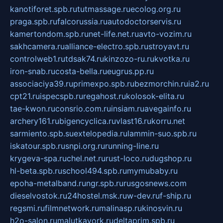
kanotiforet.spb.ru
tutmassage.ru
ecolog.org.ru
praga.spb.ru
falcorussia.ru
autodoctorservis.ru
kamertondom.spb.ru
net-life.net.ru
avto-vozim.ru
sakhcamera.ru
alliance-electro.spb.ru
stroyavt.ru
controlweb1.ru
tdsak74.ru
kinzozo-ru.ru
kvotka.ru
iron-snab.ru
costa-bella.ru
eugrus.pp.ru
associaciya39.ru
primexpo.spb.ru
bezmorchin.ru
ia2.ru
cpt21.ru
ispecspb.ru
regahost.ru
kolosok-elita.ru
tae-kwon.ru
consrio.com.ru
insiam.ru
avegainfo.ru
archery161.ru
bigencyclica.ru
vlast16.ru
korru.net
sarmiento.spb.su
extelopedia.ru
lammin-suo.spb.ru
iskatour.spb.ru
snpi.org.ru
running-line.ru
krygeva-spa.ru
chel.net.ru
rust-loco.ru
dugshop.ru
hl-beta.spb.ru
school494.spb.ru
mymubaby.ru
epoha-metalband.ru
ngr.spb.ru
rusgosnews.com
dieselvostok.ru
24hostel.msk.ru
w-dev.ru
f-ship.ru
regsmi.ru
filmnetwork.ru
malinasp.ru
kinosvin.ru
h2o-salon.ru
malutkayork.ru
deltaprim.spb.ru