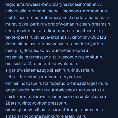
regionufa.ru
weiss-bet.ru
zaryna.ru
casinotablet.ru
universalia.ru
remont-mebeli-moscow.ru
termomur.ru
clubfisher.ru
remstirufa.ru
erdamchi.ru
doramamama.ru
muraviovka-park.ru
worldofwoman.ru
clean-dreams.ru
arkrym.ru
kristinita.ru
dircomputer.ru
healthenter.ru
textexperts.ru
pivnaya-kruzhka.ru
kinofilmy-2021.ru
demolalapaluza.ru
tanyavanya.ru
remstir-tolyatti.ru
msdip.ru
jdol.ru
sokolovr.ru
newtech-spb.ru
rezemkleim.ru
massage-tai.ru
seonub.ru
zvonitut.ru
biolisichka24.ru
mncraft-download.ru
algoritm-sistema.ru
godflesh.ru
ru-industria.ru
zebra-tlt.ru
okna-proficom.ru
erynok.ru
onlinekinospace.ru
startupstudio-fefu.ru
zarges-ru.ru
gegenjustizunrecht.ru
autobalashov.ru
utrovortu.ru
spiski-firm.ru
elara-m.ru
kinomusorka.ru
mkcslava.ru
2bets.ru
vintovoykompressor.ru
birminghamvsfulham.ru
sarmat-komp.ru
pioneeri.ru
amadis-chocolate.ru
shkurki-karakulya.ru