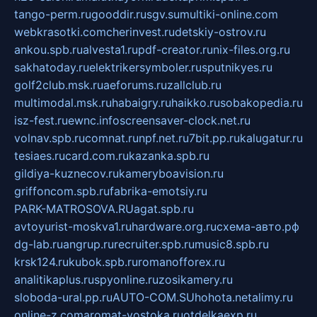
tango-perm.ru
gooddir.ru
sgv.su
multiki-online.com
webkrasotki.com
cherinvest.ru
detskiy-ostrov.ru
ankou.spb.ru
alvesta1.ru
pdf-creator.ru
nix-files.org.ru
sakhatoday.ru
elektrikersymboler.ru
sputnikyes.ru
golf2club.msk.ru
aeforums.ru
zallclub.ru
multimodal.msk.ru
habaigry.ru
haikko.ru
sobakopedia.ru
isz-fest.ru
ewnc.info
screensaver-clock.net.ru
volnav.spb.ru
comnat.ru
npf.net.ru
7bit.pp.ru
kalugatur.ru
tesiaes.ru
card.com.ru
kazanka.spb.ru
gildiya-kuznecov.ru
kameryboavision.ru
griffoncom.spb.ru
fabrika-emotsiy.ru
PARK-MATROSOVA.RU
agat.spb.ru
avtoyurist-moskva1.ru
hardware.org.ru
схема-авто.рф
dg-lab.ru
angrup.ru
recruiter.spb.ru
music8.spb.ru
krsk124.ru
kubok.spb.ru
romanofforex.ru
analitikaplus.ru
spyonline.ru
zosikamery.ru
sloboda-ural.pp.ru
AUTO-COM.SU
hohota.net
alimy.ru
online-z.com
aromat-vostoka.ru
otdelkaexp.ru