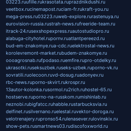
03223.ru
ufille.ru
krasotata.ru
prazdnikdushi.ru
veetbox.ru
cinemapost.ru
ciam-fr.ru
kraft-you.ru
mega-press.ru
03223.ru
web-explore.ru
rastenuya.ru
eurovision-russia.ru
strah-news.ru
freeride-team.ru
itrack-24.ru
sexshopexpress.ru
autostudiopro.ru
alabuga-cityhotel.ru
pornv.ru
atlantpereezd.ru
bud-em-znakomye.ru
a-cdc.ru
elektrostal-news.ru
korolevremont-market.ru
budem-znakomye.ru
oooagrosnab.ru
fpodaso.ru
emfire.ru
pro-otdelky.ru
ukrasotki.ru
seksuzbek.ru
seks-uzbek.ru
porno-vk.ru
sovratili.ru
olecoon.ru
vd-dosug.ru
adonyev.ru
rbc-news.ru
porno-skvirt.ru
krospr.ru
13autor-kolonka.ru
sormol.ru
2rich.ru
hostel-65.ru
hostserve.ru
porno-na-russkom.ru
mishinlab.ru
neznobi.ru
bigfatcc.ru
habble.ru
starbucksvia.ru
delfinet.ru
silvernano.ru
elestal.ru
vektor-doroga.ru
velotrenajery.ru
pronso54.ru
lenasever.ru
lovinskix.ru
show-pets.ru
smartnews03.ru
discofoxworld.ru