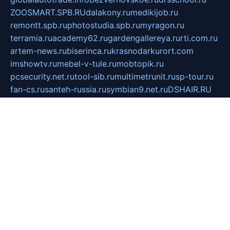
ZOOSMART.SPB.RU
dalakony.ru
medikijob.ru
remontt.spb.ru
photostudia.spb.ru
myragon.ru
terramia.ru
academy62.ru
gardengallereya.ru
rti.com.ru
artem-news.ru
biserinca.ru
krasnodarkurort.com
imshowtv.ru
mebel-v-tule.ru
mobtopik.ru
pcsecurity.net.ru
tool-sib.ru
multimetrunit.ru
sp-tour.ru
fan-cs.ru
santeh-russia.ru
symbian9.net.ru
DSHAIR.RU
tmmotors.spb.ru
xjocuricopii.com
musavtomat.msk.ru
obustrojdom.ru
sovetcik.ru
ybaranovskaya.ru
ppknews.ru
cult-alshei.ru
JAPANRUSSIA.RU
proekciyamebel.ru
imper-finans.ru
rim.org.ru
glamourai.ru
brassminus.ru
zabor-pro.ru
ftn.pp.ru
dorogoe58.ru
laimengpacker.ru
kuzova-zapchasti.ru
sageerp.ru
taxodrom.ru
dsrazvitie.ru
hardcity.net.ru
ratinghomegames.ru
topservice25.ru
gubernyan.ru
gtglasslined.ru
ii4.ru
tssport.spb.ru
andorra24.com
blackwallstreet.ru
oboimos.ru
optim-doors.com.ru