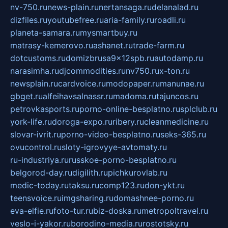
nv-750.ru
news-plain.ru
nertansaga.ru
delanalad.ru
dizfiles.ru
youtubefree.ru
aria-family.ru
roadli.ru
planeta-samara.ru
mysmartbuy.ru
matrasy-kemerovo.ru
ashanet.ru
trade-farm.ru
dotcustoms.ru
domizbrusa9x12spb.ru
autodamp.ru
narasimha.ru
djcommodities.ru
nv750.ru
x-ton.ru
newsplain.ru
cardvoice.ru
modopaper.ru
manunae.ru
gbget.ru
alfeihavsalnassr.ru
madoma.ru
tajuncos.ru
petrovkasports.ru
porno-online-besplatno.ru
splclub.ru
york-life.ru
doroga-expo.ru
ribery.ru
cleanmedicine.ru
slovar-ivrit.ru
porno-video-besplatno.ru
seks-365.ru
ovucontrol.ru
sloty-igrovyye-avtomaty.ru
ru-industriya.ru
russkoe-porno-besplatno.ru
belgorod-day.ru
digilith.ru
pichkurovlab.ru
medic-today.ru
taksu.ru
comp123.ru
don-ykt.ru
teensvoice.ru
imgsharing.ru
domashnee-porno.ru
eva-elfie.ru
foto-tur.ru
biz-doska.ru
metropoltravel.ru
veslo-i-yakor.ru
borodino-media.ru
rostotsky.ru