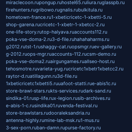
miraclecoon.ru
pongup.ru
hostel65.ru
liura.ru
glasspb.ru
firehunters.ru
gribowo.ru
gnalis.ru
bulkitula.ru
hometown-france.ru
1-xbeticricetc-1-xbetti-5.ru
shop-garena.ru
cricetc-1-xbetr-1-xbetcc-2.ru
one-life-story.ru
top-halyava.ru
accounts112.ru
poka-vse-doma-2.ru
3-d-file.ru
hahahaharms.ru
g2012.ru
tst-1.ru
shaggy-cat.ru
opsmgr.ru
ev-gallery.ru
g-2012.ru
ops-mgr.ru
accounts-112.ru
csm-demo.ru
poka-vse-doma2.ru
airgungames.ru
allseo-host.ru
tehosmotre.ru
varieta-yug.ru
cricetc1xbetr1xbetcc2.ru
raytor-d.ru
atillagunn.ru
3d-file.ru
1xbeticricetc1xbetti5.ru
uafoot-statti.ru
e-abis1c.ru
store-brawl-stars.ru
kts-services.ru
dark-sand.ru
sindika-01.ru
sp-life.ru
x-legion.ru
sib-archives.ru
e-abis-1-c.ru
sindika01.ru
venda-festival.ru
store-brawlstars.ru
dooraleksandria.ru
antenna-highly.ru
mine-lab-msk.ru
1-mus.ru
3-sex-porn.ru
ban-damn.ru
purse-factory.ru