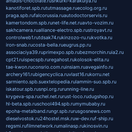
amadis-chocolate.ru
shkurki-karakulya.ru
kanotiforet.spb.ru
tutmassage.ru
ecolog.org.ru
praga.spb.ru
falcorussia.ru
autodoctorservis.ru
kamertondom.spb.ru
net-life.net.ru
avto-vozim.ru
sakhcamera.ru
alliance-electro.spb.ru
stroyavt.ru
controlweb1.ru
tdsak74.ru
kinzozo-ru.ru
kvotka.ru
iron-snab.ru
costa-bella.ru
eugrus.pp.ru
associaciya39.ru
primexpo.spb.ru
bezmorchin.ru
ia2.ru
cpt21.ru
ispecspb.ru
regahost.ru
kolosok-elita.ru
tae-kwon.ru
consrio.com.ru
insiam.ru
avegainfo.ru
archery161.ru
bigencyclica.ru
vlast16.ru
korru.net
sarmiento.spb.su
extelopedia.ru
lammin-suo.spb.ru
iskatour.spb.ru
snpi.org.ru
running-line.ru
krygeva-spa.ru
chel.net.ru
rust-loco.ru
dugshop.ru
hl-beta.spb.ru
school494.spb.ru
mymubaby.ru
epoha-metalband.ru
ngr.spb.ru
rusgosnews.com
dieselvostok.ru
24hostel.msk.ru
w-dev.ru
f-ship.ru
regsmi.ru
filmnetwork.ru
malinasp.ru
kinosvin.ru