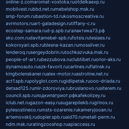
online-z.com
aromat-vostoka.ru
otdelkaexp.ru
mobilvest.ru
bbd.net.ru
mebelshop.msk.ru
smp-forum.ru
bastion-td.ru
kosmoscreative.ru
avrmotors.ru
art-galadesign.ru
tiffany-c.ru
ecostep-samara.ru
d-p.spb.ru
галактика73.рф
sko.com.ru
davitamebel-spb.ru
fotsis.ru
tesiaes.ru
kokoroyari.spb.ru
blesna-kazan.ru
mossilver.ru
lenderoq.ru
sergeydobrin.ru
tochkazvuka.msk.ru
people-of-art.ru
bezzubova.ru
clubtibet.ru
orior-aks.ru
dynamoauto.ru
szk-favorit.ru
carlines.ru
flatnsk.ru
kingbolenskaner.ru
alex-motor.ru
astroline.net.ru
act1.spb.ru
polyglot.com.ru
gidlipetsk.ru
ooo-driada.ru
detsad125.ru
mir-zdoroviya.ru
bruslanovo.ru
siterem.ru
council.spb.ru
лодкипатриот.рф
kafekolizey.ru
iclub.net.ru
gazon-easy.ru
sugarepilekb.ru
grinox.ru
pylesostineco.ru
msts-ozarenie.ru
kameryjooan.ru
artemovskij.ru
dopler.spb.ru
aid70.ru
metall-perm.ru
ndm.msk.ru
ratingzooshop.ru
apiaccess.ru