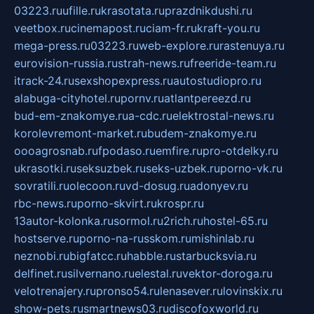
03223.ru
ufille.ru
krasotata.ru
prazdnikdushi.ru
veetbox.ru
cinemapost.ru
ciam-fr.ru
kraft-you.ru
mega-press.ru
03223.ru
web-explore.ru
rastenuya.ru
eurovision-russia.ru
strah-news.ru
freeride-team.ru
itrack-24.ru
sexshopexpress.ru
autostudiopro.ru
alabuga-cityhotel.ru
pornv.ru
atlantpereezd.ru
bud-em-znakomye.ru
a-cdc.ru
elektrostal-news.ru
korolevremont-market.ru
budem-znakomye.ru
oooagrosnab.ru
fpodaso.ru
emfire.ru
pro-otdelky.ru
ukrasotki.ru
seksuzbek.ru
seks-uzbek.ru
porno-vk.ru
sovratili.ru
olecoon.ru
vd-dosug.ru
adonyev.ru
rbc-news.ru
porno-skvirt.ru
krospr.ru
13autor-kolonka.ru
sormol.ru
2rich.ru
hostel-65.ru
hostserve.ru
porno-na-russkom.ru
mishinlab.ru
neznobi.ru
bigfatcc.ru
habble.ru
starbucksvia.ru
delfinet.ru
silvernano.ru
elestal.ru
vektor-doroga.ru
velotrenajery.ru
pronso54.ru
lenasever.ru
lovinskix.ru
show-pets.ru
smartnews03.ru
discofoxworld.ru