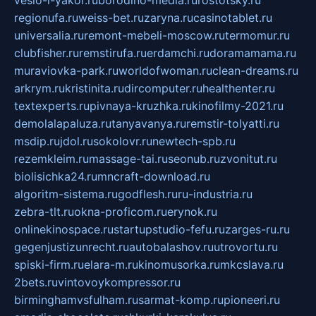
veslo-i-yakor.ru
borodino-media.ru
rostotsky.ru
regionufa.ru
weiss-bet.ru
zaryna.ru
casinotablet.ru
universalia.ru
remont-mebeli-moscow.ru
termomur.ru
clubfisher.ru
remstirufa.ru
erdamchi.ru
doramamama.ru
muraviovka-park.ru
worldofwoman.ru
clean-dreams.ru
arkrym.ru
kristinita.ru
dircomputer.ru
healthenter.ru
textexperts.ru
pivnaya-kruzhka.ru
kinofilmy-2021.ru
demolalapaluza.ru
tanyavanya.ru
remstir-tolyatti.ru
msdip.ru
jdol.ru
sokolovr.ru
newtech-spb.ru
rezemkleim.ru
massage-tai.ru
seonub.ru
zvonitut.ru
biolisichka24.ru
mncraft-download.ru
algoritm-sistema.ru
godflesh.ru
ru-industria.ru
zebra-tlt.ru
okna-proficom.ru
erynok.ru
onlinekinospace.ru
startupstudio-fefu.ru
zarges-ru.ru
gegenjustizunrecht.ru
autobalashov.ru
utrovortu.ru
spiski-firm.ru
elara-m.ru
kinomusorka.ru
mkcslava.ru
2bets.ru
vintovoykompressor.ru
birminghamvsfulham.ru
sarmat-komp.ru
pioneeri.ru