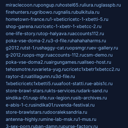
miraclecoon.ru
pongup.ru
hostel65.ru
liura.ru
glasspb.ru
firehunters.ru
gribowo.ru
gnalis.ru
bulkitula.ru
hometown-france.ru
1-xbeticricetc-1-xbetti-5.ru
shop-garena.ru
cricetc-1-xbetr-1-xbetcc-2.ru
one-life-story.ru
top-halyava.ru
accounts112.ru
poka-vse-doma-2.ru
3-d-file.ru
hahahaharms.ru
g2012.ru
tst-1.ru
shaggy-cat.ru
opsmgr.ru
ev-gallery.ru
g-2012.ru
ops-mgr.ru
accounts-112.ru
csm-demo.ru
poka-vse-doma2.ru
airgungames.ru
allseo-host.ru
tehosmotre.ru
varieta-yug.ru
cricetc1xbetr1xbetcc2.ru
raytor-d.ru
atillagunn.ru
3d-file.ru
1xbeticricetc1xbetti5.ru
uafoot-statti.ru
e-abis1c.ru
store-brawl-stars.ru
kts-services.ru
dark-sand.ru
sindika-01.ru
sp-life.ru
x-legion.ru
sib-archives.ru
e-abis-1-c.ru
sindika01.ru
venda-festival.ru
store-brawlstars.ru
dooraleksandria.ru
antenna-highly.ru
mine-lab-msk.ru
1-mus.ru
3-sex-porn.ru
ban-damn.ru
purse-factory.ru