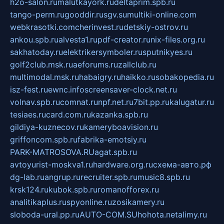
h2o-salon.ru
malutkayork.ru
deltaprim.spb.ru
tango-perm.ru
gooddir.ru
sgv.su
multiki-online.com
webkrasotki.com
cherinvest.ru
detskiy-ostrov.ru
ankou.spb.ru
alvesta1.ru
pdf-creator.ru
nix-files.org.ru
sakhatoday.ru
elektrikersymboler.ru
sputnikyes.ru
golf2club.msk.ru
aeforums.ru
zallclub.ru
multimodal.msk.ru
habaigry.ru
haikko.ru
sobakopedia.ru
isz-fest.ru
ewnc.info
screensaver-clock.net.ru
volnav.spb.ru
comnat.ru
npf.net.ru
7bit.pp.ru
kalugatur.ru
tesiaes.ru
card.com.ru
kazanka.spb.ru
gildiya-kuznecov.ru
kameryboavision.ru
griffoncom.spb.ru
fabrika-emotsiy.ru
PARK-MATROSOVA.RU
agat.spb.ru
avtoyurist-moskva1.ru
hardware.org.ru
схема-авто.рф
dg-lab.ru
angrup.ru
recruiter.spb.ru
music8.spb.ru
krsk124.ru
kubok.spb.ru
romanofforex.ru
analitikaplus.ru
spyonline.ru
zosikamery.ru
sloboda-ural.pp.ru
AUTO-COM.SU
hohota.net
alimy.ru