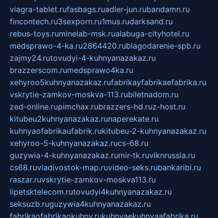
viagra-tablet.ru
fasbags.ru
adler-jun.ru
bandamn.ru
fincontech.ru
3sexporn.ru
1mus.ru
darksand.ru
rebus-toys.ru
minelab-msk.ru
alabuga-cityhotel.ru
medsprawo-4-ka.ru
2864420.ru
blagodarenie-spb.ru
zajmy24.ru
tovudyi-4-kuhnyanazakaz.ru
brazzerscom.ru
medsprawo4ka.ru
xehyroo5kuhnyanazakaz.ru
fabrikayfabrikaefabrika.ru
vskrytie-zamkov-moskva-113.ru
biletnadom.ru
zed-online.ru
pimchax.ru
brazzers-hd.ru
z-host.ru
kitubeu2kuhnyanazakaz.ru
naperekate.ru
kuhnyaofabrikaufabrik.ru
kitubeu-2-kuhnyanazakaz.ru
xehyroo-5-kuhnyanazakaz.ru
cs-68.ru
guzywia-4-kuhnyanazakaz.ru
mir-tk.ru
vlknrussia.ru
cs68.ru
vladivostok-map.ru
video-seks.ru
bankaribi.ru
raszar.ru
vskrytie-zamkov-moskva113.ru
lipetsktelecom.ru
tovudyi4kuhnyanazakaz.ru
seksuzb.ru
guzywia4kuhnyanazakaz.ru
fabrikaofabrikaokuhny.ru
kuhnyaekuhnyaafabrika.ru