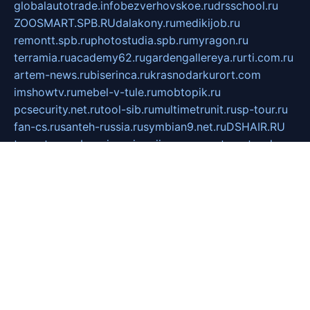
globalautotrade.info
bezverhovskoe.ru
drsschool.ru
ZOOSMART.SPB.RU
dalakony.ru
medikijob.ru
remontt.spb.ru
photostudia.spb.ru
myragon.ru
terramia.ru
academy62.ru
gardengallereya.ru
rti.com.ru
artem-news.ru
biserinca.ru
krasnodarkurort.com
imshowtv.ru
mebel-v-tule.ru
mobtopik.ru
pcsecurity.net.ru
tool-sib.ru
multimetrunit.ru
sp-tour.ru
fan-cs.ru
santeh-russia.ru
symbian9.net.ru
DSHAIR.RU
tmmotors.spb.ru
xjocuricopii.com
musavtomat.msk.ru
obustrojdom.ru
sovetcik.ru
ybaranovskaya.ru
ppknews.ru
cult-alshei.ru
JAPANRUSSIA.RU
proekciyamebel.ru
imper-finans.ru
rim.org.ru
glamourai.ru
brassminus.ru
zabor-pro.ru
ftn.pp.ru
dorogoe58.ru
laimengpacker.ru
kuzova-zapchasti.ru
sageerp.ru
taxodrom.ru
dsrazvitie.ru
hardcity.net.ru
ratinghomegames.ru
topservice25.ru
gubernyan.ru
gtglasslined.ru
ii4.ru
tssport.spb.ru
andorra24.com
blackwallstreet.ru
oboimos.ru
optim-doors.com.ru