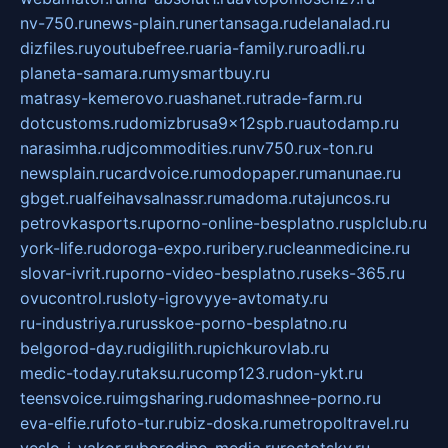
nv-750.ru
news-plain.ru
nertansaga.ru
delanalad.ru
dizfiles.ru
youtubefree.ru
aria-family.ru
roadli.ru
planeta-samara.ru
mysmartbuy.ru
matrasy-kemerovo.ru
ashanet.ru
trade-farm.ru
dotcustoms.ru
domizbrusa9x12spb.ru
autodamp.ru
narasimha.ru
djcommodities.ru
nv750.ru
x-ton.ru
newsplain.ru
cardvoice.ru
modopaper.ru
manunae.ru
gbget.ru
alfeihavsalnassr.ru
madoma.ru
tajuncos.ru
petrovkasports.ru
porno-online-besplatno.ru
splclub.ru
york-life.ru
doroga-expo.ru
ribery.ru
cleanmedicine.ru
slovar-ivrit.ru
porno-video-besplatno.ru
seks-365.ru
ovucontrol.ru
sloty-igrovyye-avtomaty.ru
ru-industriya.ru
russkoe-porno-besplatno.ru
belgorod-day.ru
digilith.ru
pichkurovlab.ru
medic-today.ru
taksu.ru
comp123.ru
don-ykt.ru
teensvoice.ru
imgsharing.ru
domashnee-porno.ru
eva-elfie.ru
foto-tur.ru
biz-doska.ru
metropoltravel.ru