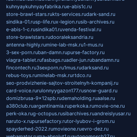
kuhnyaykuhnyayfabrika.ru
e-abis1c.ru
store-brawl-stars.ru
kts-services.ru
dark-sand.ru
sindika-01.ru
sp-life.ru
x-legion.ru
sib-archives.ru
e-abis-1-c.ru
sindika01.ru
venda-festival.ru
store-brawlstars.ru
dooraleksandria.ru
antenna-highly.ru
mine-lab-msk.ru
1-mus.ru
3-sex-porn.ru
ban-damn.ru
purse-factory.ru
viagra-tablet.ru
fasbags.ru
adler-jun.ru
bandamn.ru
fincontech.ru
3sexporn.ru
1mus.ru
darksand.ru
rebus-toys.ru
minelab-msk.ru
rtdco.ru
seo-prodvizhenie-sajtov-stroitelnyh-kompanij.ru
card-voice.ru
rulonnyygazon177.ru
snow-guard.ru
domizbrusa-9x12spb.ru
demaholding.ru
aalse.ru
a380club.ru
argentinamia.ru
perkoka.ru
movie-one.ru
perk-oka.ru
g-octopus.ru
sibarchives.ru
andreislyusar.ru
naruto-x.ru
pursefactory.ru
tor-lyubov-i-grom.ru
spayderhed-2022.ru
movieone.ru
evro-dez.ru
webamator.ru
ma-absolut1.ru
avtopomosch27.ru