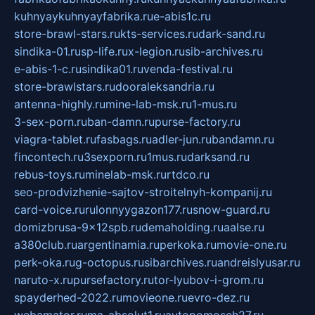
kuhnyaykuhnyayfabrika.ru
e-abis1c.ru
store-brawl-stars.ru
kts-services.ru
dark-sand.ru
sindika-01.ru
sp-life.ru
x-legion.ru
sib-archives.ru
e-abis-1-c.ru
sindika01.ru
venda-festival.ru
store-brawlstars.ru
dooraleksandria.ru
antenna-highly.ru
mine-lab-msk.ru
1-mus.ru
3-sex-porn.ru
ban-damn.ru
purse-factory.ru
viagra-tablet.ru
fasbags.ru
adler-jun.ru
bandamn.ru
fincontech.ru
3sexporn.ru
1mus.ru
darksand.ru
rebus-toys.ru
minelab-msk.ru
rtdco.ru
seo-prodvizhenie-sajtov-stroitelnyh-kompanij.ru
card-voice.ru
rulonnyygazon177.ru
snow-guard.ru
domizbrusa-9x12spb.ru
demaholding.ru
aalse.ru
a380club.ru
argentinamia.ru
perkoka.ru
movie-one.ru
perk-oka.ru
g-octopus.ru
sibarchives.ru
andreislyusar.ru
naruto-x.ru
pursefactory.ru
tor-lyubov-i-grom.ru
spayderhed-2022.ru
movieone.ru
evro-dez.ru