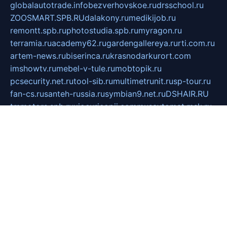
globalautotrade.info
bezverhovskoe.ru
drsschool.ru
ZOOSMART.SPB.RU
dalakony.ru
medikijob.ru
remontt.spb.ru
photostudia.spb.ru
myragon.ru
terramia.ru
academy62.ru
gardengallereya.ru
rti.com.ru
artem-news.ru
biserinca.ru
krasnodarkurort.com
imshowtv.ru
mebel-v-tule.ru
mobtopik.ru
pcsecurity.net.ru
tool-sib.ru
multimetrunit.ru
sp-tour.ru
fan-cs.ru
santeh-russia.ru
symbian9.net.ru
DSHAIR.RU
tmmotors.spb.ru
xjocuricopii.com
musavtomat.msk.ru
obustrojdom.ru
sovetcik.ru
ybaranovskaya.ru
ppknews.ru
cult-alshei.ru
JAPANRUSSIA.RU
proekciyamebel.ru
imper-finans.ru
rim.org.ru
glamourai.ru
brassminus.ru
zabor-pro.ru
ftn.pp.ru
dorogoe58.ru
laimengpacker.ru
kuzova-zapchasti.ru
sageerp.ru
taxodrom.ru
dsrazvitie.ru
hardcity.net.ru
ratinghomegames.ru
topservice25.ru
gubernyan.ru
gtglasslined.ru
ii4.ru
tssport.spb.ru
andorra24.com
blackwallstreet.ru
oboimos.ru
optim-doors.com.ru