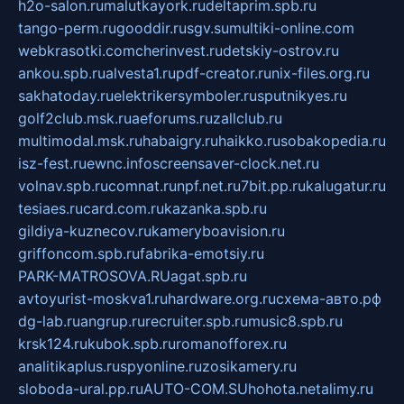
h2o-salon.ru
malutkayork.ru
deltaprim.spb.ru
tango-perm.ru
gooddir.ru
sgv.su
multiki-online.com
webkrasotki.com
cherinvest.ru
detskiy-ostrov.ru
ankou.spb.ru
alvesta1.ru
pdf-creator.ru
nix-files.org.ru
sakhatoday.ru
elektrikersymboler.ru
sputnikyes.ru
golf2club.msk.ru
aeforums.ru
zallclub.ru
multimodal.msk.ru
habaigry.ru
haikko.ru
sobakopedia.ru
isz-fest.ru
ewnc.info
screensaver-clock.net.ru
volnav.spb.ru
comnat.ru
npf.net.ru
7bit.pp.ru
kalugatur.ru
tesiaes.ru
card.com.ru
kazanka.spb.ru
gildiya-kuznecov.ru
kameryboavision.ru
griffoncom.spb.ru
fabrika-emotsiy.ru
PARK-MATROSOVA.RU
agat.spb.ru
avtoyurist-moskva1.ru
hardware.org.ru
схема-авто.рф
dg-lab.ru
angrup.ru
recruiter.spb.ru
music8.spb.ru
krsk124.ru
kubok.spb.ru
romanofforex.ru
analitikaplus.ru
spyonline.ru
zosikamery.ru
sloboda-ural.pp.ru
AUTO-COM.SU
hohota.net
alimy.ru