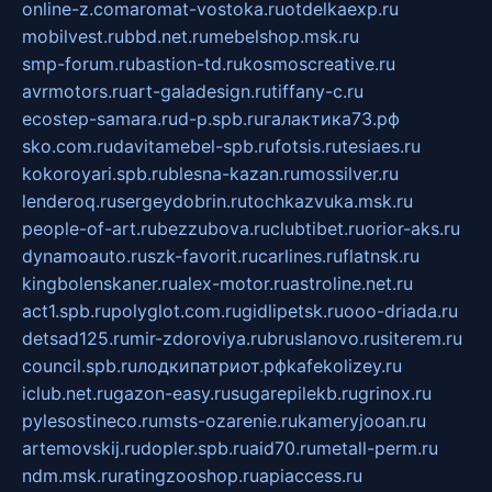
online-z.com
aromat-vostoka.ru
otdelkaexp.ru
mobilvest.ru
bbd.net.ru
mebelshop.msk.ru
smp-forum.ru
bastion-td.ru
kosmoscreative.ru
avrmotors.ru
art-galadesign.ru
tiffany-c.ru
ecostep-samara.ru
d-p.spb.ru
галактика73.рф
sko.com.ru
davitamebel-spb.ru
fotsis.ru
tesiaes.ru
kokoroyari.spb.ru
blesna-kazan.ru
mossilver.ru
lenderoq.ru
sergeydobrin.ru
tochkazvuka.msk.ru
people-of-art.ru
bezzubova.ru
clubtibet.ru
orior-aks.ru
dynamoauto.ru
szk-favorit.ru
carlines.ru
flatnsk.ru
kingbolenskaner.ru
alex-motor.ru
astroline.net.ru
act1.spb.ru
polyglot.com.ru
gidlipetsk.ru
ooo-driada.ru
detsad125.ru
mir-zdoroviya.ru
bruslanovo.ru
siterem.ru
council.spb.ru
лодкипатриот.рф
kafekolizey.ru
iclub.net.ru
gazon-easy.ru
sugarepilekb.ru
grinox.ru
pylesostineco.ru
msts-ozarenie.ru
kameryjooan.ru
artemovskij.ru
dopler.spb.ru
aid70.ru
metall-perm.ru
ndm.msk.ru
ratingzooshop.ru
apiaccess.ru