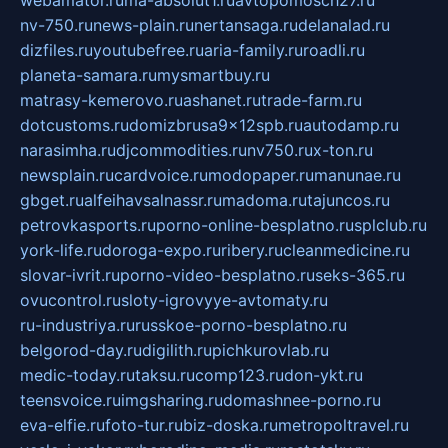
webamator.ru
ma-absolut1.ru
avtopomosch27.ru
nv-750.ru
news-plain.ru
nertansaga.ru
delanalad.ru
dizfiles.ru
youtubefree.ru
aria-family.ru
roadli.ru
planeta-samara.ru
mysmartbuy.ru
matrasy-kemerovo.ru
ashanet.ru
trade-farm.ru
dotcustoms.ru
domizbrusa9x12spb.ru
autodamp.ru
narasimha.ru
djcommodities.ru
nv750.ru
x-ton.ru
newsplain.ru
cardvoice.ru
modopaper.ru
manunae.ru
gbget.ru
alfeihavsalnassr.ru
madoma.ru
tajuncos.ru
petrovkasports.ru
porno-online-besplatno.ru
splclub.ru
york-life.ru
doroga-expo.ru
ribery.ru
cleanmedicine.ru
slovar-ivrit.ru
porno-video-besplatno.ru
seks-365.ru
ovucontrol.ru
sloty-igrovyye-avtomaty.ru
ru-industriya.ru
russkoe-porno-besplatno.ru
belgorod-day.ru
digilith.ru
pichkurovlab.ru
medic-today.ru
taksu.ru
comp123.ru
don-ykt.ru
teensvoice.ru
imgsharing.ru
domashnee-porno.ru
eva-elfie.ru
foto-tur.ru
biz-doska.ru
metropoltravel.ru