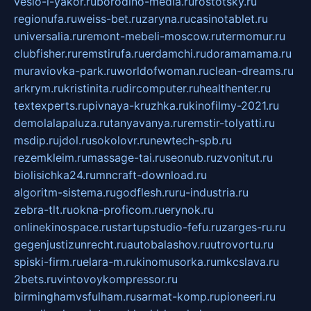
veslo-i-yakor.ru
borodino-media.ru
rostotsky.ru
regionufa.ru
weiss-bet.ru
zaryna.ru
casinotablet.ru
universalia.ru
remont-mebeli-moscow.ru
termomur.ru
clubfisher.ru
remstirufa.ru
erdamchi.ru
doramamama.ru
muraviovka-park.ru
worldofwoman.ru
clean-dreams.ru
arkrym.ru
kristinita.ru
dircomputer.ru
healthenter.ru
textexperts.ru
pivnaya-kruzhka.ru
kinofilmy-2021.ru
demolalapaluza.ru
tanyavanya.ru
remstir-tolyatti.ru
msdip.ru
jdol.ru
sokolovr.ru
newtech-spb.ru
rezemkleim.ru
massage-tai.ru
seonub.ru
zvonitut.ru
biolisichka24.ru
mncraft-download.ru
algoritm-sistema.ru
godflesh.ru
ru-industria.ru
zebra-tlt.ru
okna-proficom.ru
erynok.ru
onlinekinospace.ru
startupstudio-fefu.ru
zarges-ru.ru
gegenjustizunrecht.ru
autobalashov.ru
utrovortu.ru
spiski-firm.ru
elara-m.ru
kinomusorka.ru
mkcslava.ru
2bets.ru
vintovoykompressor.ru
birminghamvsfulham.ru
sarmat-komp.ru
pioneeri.ru