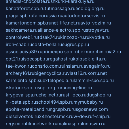
amadis-chocolate.ru
shkurki-karakulya.ru
kanotiforet.spb.ru
tutmassage.ru
ecolog.org.ru
praga.spb.ru
falcorussia.ru
autodoctorservis.ru
kamertondom.spb.ru
net-life.net.ru
avto-vozim.ru
sakhcamera.ru
alliance-electro.spb.ru
stroyavt.ru
controlweb1.ru
tdsak74.ru
kinzozo-ru.ru
kvotka.ru
iron-snab.ru
costa-bella.ru
eugrus.pp.ru
associaciya39.ru
primexpo.spb.ru
bezmorchin.ru
ia2.ru
cpt21.ru
ispecspb.ru
regahost.ru
kolosok-elita.ru
tae-kwon.ru
consrio.com.ru
insiam.ru
avegainfo.ru
archery161.ru
bigencyclica.ru
vlast16.ru
korru.net
sarmiento.spb.su
extelopedia.ru
lammin-suo.spb.ru
iskatour.spb.ru
snpi.org.ru
running-line.ru
krygeva-spa.ru
chel.net.ru
rust-loco.ru
dugshop.ru
hl-beta.spb.ru
school494.spb.ru
mymubaby.ru
epoha-metalband.ru
ngr.spb.ru
rusgosnews.com
dieselvostok.ru
24hostel.msk.ru
w-dev.ru
f-ship.ru
regsmi.ru
filmnetwork.ru
malinasp.ru
kinosvin.ru