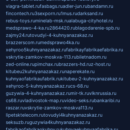
viagra-tablet.ru
fasbags.ru
adler-jun.ru
bandamn.ru
fincontech.ru
3sexporn.ru
1mus.ru
darksand.ru
rebus-toys.ru
minelab-msk.ru
alabuga-cityhotel.ru
medsprawo-4-ka.ru
2864420.ru
blagodarenie-spb.ru
zajmy24.ru
tovudyi-4-kuhnyanazakaz.ru
brazzerscom.ru
medsprawo4ka.ru
xehyroo5kuhnyanazakaz.ru
fabrikayfabrikaefabrika.ru
vskrytie-zamkov-moskva-113.ru
biletnadom.ru
zed-online.ru
pimchax.ru
brazzers-hd.ru
z-host.ru
kitubeu2kuhnyanazakaz.ru
naperekate.ru
kuhnyaofabrikaufabrik.ru
kitubeu-2-kuhnyanazakaz.ru
xehyroo-5-kuhnyanazakaz.ru
cs-68.ru
guzywia-4-kuhnyanazakaz.ru
mir-tk.ru
vlknrussia.ru
cs68.ru
vladivostok-map.ru
video-seks.ru
bankaribi.ru
raszar.ru
vskrytie-zamkov-moskva113.ru
lipetsktelecom.ru
tovudyi4kuhnyanazakaz.ru
seksuzb.ru
guzywia4kuhnyanazakaz.ru
fabrikaofabrikaokuhny.ru
kuhnyaekuhnyaafabrika.ru