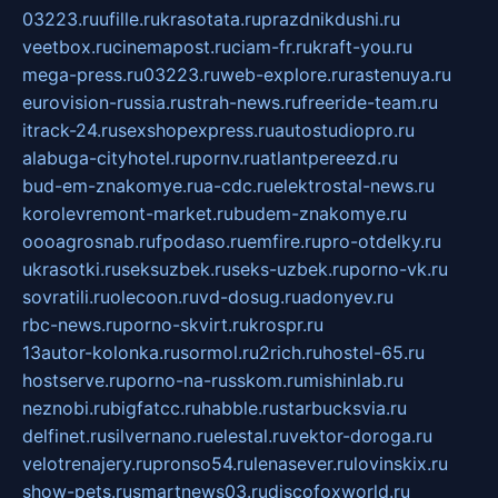
03223.ru
ufille.ru
krasotata.ru
prazdnikdushi.ru
veetbox.ru
cinemapost.ru
ciam-fr.ru
kraft-you.ru
mega-press.ru
03223.ru
web-explore.ru
rastenuya.ru
eurovision-russia.ru
strah-news.ru
freeride-team.ru
itrack-24.ru
sexshopexpress.ru
autostudiopro.ru
alabuga-cityhotel.ru
pornv.ru
atlantpereezd.ru
bud-em-znakomye.ru
a-cdc.ru
elektrostal-news.ru
korolevremont-market.ru
budem-znakomye.ru
oooagrosnab.ru
fpodaso.ru
emfire.ru
pro-otdelky.ru
ukrasotki.ru
seksuzbek.ru
seks-uzbek.ru
porno-vk.ru
sovratili.ru
olecoon.ru
vd-dosug.ru
adonyev.ru
rbc-news.ru
porno-skvirt.ru
krospr.ru
13autor-kolonka.ru
sormol.ru
2rich.ru
hostel-65.ru
hostserve.ru
porno-na-russkom.ru
mishinlab.ru
neznobi.ru
bigfatcc.ru
habble.ru
starbucksvia.ru
delfinet.ru
silvernano.ru
elestal.ru
vektor-doroga.ru
velotrenajery.ru
pronso54.ru
lenasever.ru
lovinskix.ru
show-pets.ru
smartnews03.ru
discofoxworld.ru