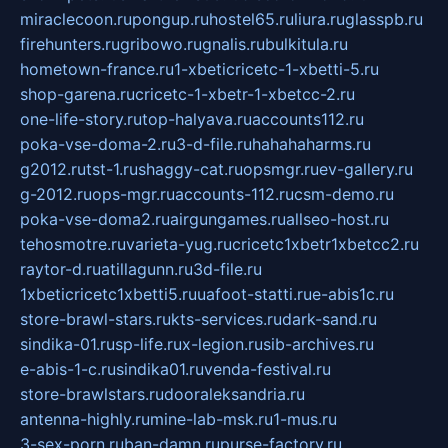
miraclecoon.ru
pongup.ru
hostel65.ru
liura.ru
glasspb.ru
firehunters.ru
gribowo.ru
gnalis.ru
bulkitula.ru
hometown-france.ru
1-xbeticricetc-1-xbetti-5.ru
shop-garena.ru
cricetc-1-xbetr-1-xbetcc-2.ru
one-life-story.ru
top-halyava.ru
accounts112.ru
poka-vse-doma-2.ru
3-d-file.ru
hahahaharms.ru
g2012.ru
tst-1.ru
shaggy-cat.ru
opsmgr.ru
ev-gallery.ru
g-2012.ru
ops-mgr.ru
accounts-112.ru
csm-demo.ru
poka-vse-doma2.ru
airgungames.ru
allseo-host.ru
tehosmotre.ru
varieta-yug.ru
cricetc1xbetr1xbetcc2.ru
raytor-d.ru
atillagunn.ru
3d-file.ru
1xbeticricetc1xbetti5.ru
uafoot-statti.ru
e-abis1c.ru
store-brawl-stars.ru
kts-services.ru
dark-sand.ru
sindika-01.ru
sp-life.ru
x-legion.ru
sib-archives.ru
e-abis-1-c.ru
sindika01.ru
venda-festival.ru
store-brawlstars.ru
dooraleksandria.ru
antenna-highly.ru
mine-lab-msk.ru
1-mus.ru
3-sex-porn.ru
ban-damn.ru
purse-factory.ru