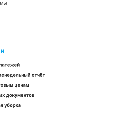
емы
ми
платежей
женедельный отчёт
птовым ценам
их документов
ая уборка