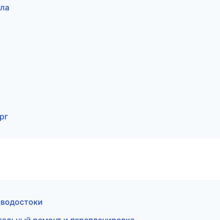
ала
рг
 водостоки