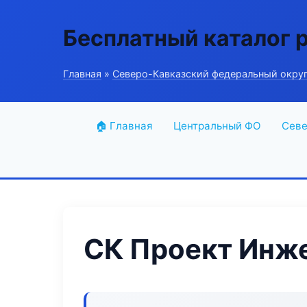
Бесплатный каталог 
Главная
»
Северо-Кавказский федеральный окру
🏠 Главная
Центральный ФО
Севе
СК Проект Инж