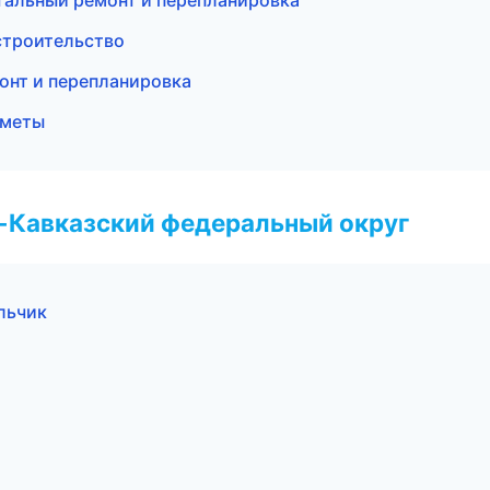
тальный ремонт и перепланировка
строительство
онт и перепланировка
сметы
о-Кавказский федеральный округ
льчик