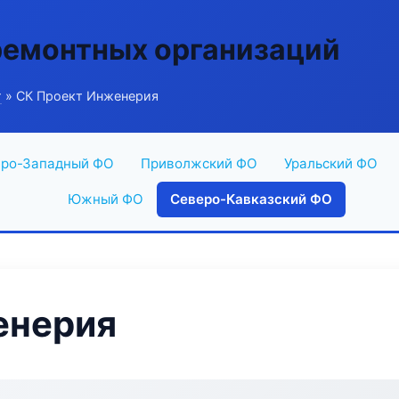
ремонтных организаций
г
» СК Проект Инженерия
ро-Западный ФО
Приволжский ФО
Уральский ФО
Южный ФО
Северо-Кавказский ФО
енерия