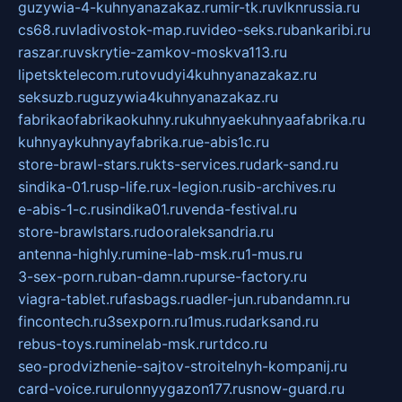
guzywia-4-kuhnyanazakaz.ru
mir-tk.ru
vlknrussia.ru
cs68.ru
vladivostok-map.ru
video-seks.ru
bankaribi.ru
raszar.ru
vskrytie-zamkov-moskva113.ru
lipetsktelecom.ru
tovudyi4kuhnyanazakaz.ru
seksuzb.ru
guzywia4kuhnyanazakaz.ru
fabrikaofabrikaokuhny.ru
kuhnyaekuhnyaafabrika.ru
kuhnyaykuhnyayfabrika.ru
e-abis1c.ru
store-brawl-stars.ru
kts-services.ru
dark-sand.ru
sindika-01.ru
sp-life.ru
x-legion.ru
sib-archives.ru
e-abis-1-c.ru
sindika01.ru
venda-festival.ru
store-brawlstars.ru
dooraleksandria.ru
antenna-highly.ru
mine-lab-msk.ru
1-mus.ru
3-sex-porn.ru
ban-damn.ru
purse-factory.ru
viagra-tablet.ru
fasbags.ru
adler-jun.ru
bandamn.ru
fincontech.ru
3sexporn.ru
1mus.ru
darksand.ru
rebus-toys.ru
minelab-msk.ru
rtdco.ru
seo-prodvizhenie-sajtov-stroitelnyh-kompanij.ru
card-voice.ru
rulonnyygazon177.ru
snow-guard.ru