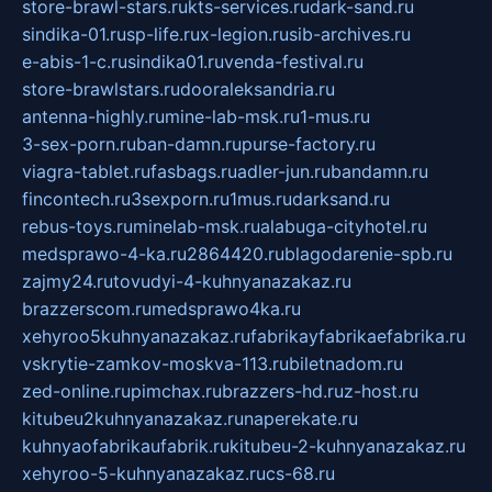
store-brawl-stars.ru
kts-services.ru
dark-sand.ru
sindika-01.ru
sp-life.ru
x-legion.ru
sib-archives.ru
e-abis-1-c.ru
sindika01.ru
venda-festival.ru
store-brawlstars.ru
dooraleksandria.ru
antenna-highly.ru
mine-lab-msk.ru
1-mus.ru
3-sex-porn.ru
ban-damn.ru
purse-factory.ru
viagra-tablet.ru
fasbags.ru
adler-jun.ru
bandamn.ru
fincontech.ru
3sexporn.ru
1mus.ru
darksand.ru
rebus-toys.ru
minelab-msk.ru
alabuga-cityhotel.ru
medsprawo-4-ka.ru
2864420.ru
blagodarenie-spb.ru
zajmy24.ru
tovudyi-4-kuhnyanazakaz.ru
brazzerscom.ru
medsprawo4ka.ru
xehyroo5kuhnyanazakaz.ru
fabrikayfabrikaefabrika.ru
vskrytie-zamkov-moskva-113.ru
biletnadom.ru
zed-online.ru
pimchax.ru
brazzers-hd.ru
z-host.ru
kitubeu2kuhnyanazakaz.ru
naperekate.ru
kuhnyaofabrikaufabrik.ru
kitubeu-2-kuhnyanazakaz.ru
xehyroo-5-kuhnyanazakaz.ru
cs-68.ru