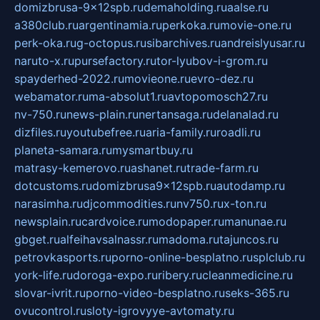
domizbrusa-9x12spb.ru
demaholding.ru
aalse.ru
a380club.ru
argentinamia.ru
perkoka.ru
movie-one.ru
perk-oka.ru
g-octopus.ru
sibarchives.ru
andreislyusar.ru
naruto-x.ru
pursefactory.ru
tor-lyubov-i-grom.ru
spayderhed-2022.ru
movieone.ru
evro-dez.ru
webamator.ru
ma-absolut1.ru
avtopomosch27.ru
nv-750.ru
news-plain.ru
nertansaga.ru
delanalad.ru
dizfiles.ru
youtubefree.ru
aria-family.ru
roadli.ru
planeta-samara.ru
mysmartbuy.ru
matrasy-kemerovo.ru
ashanet.ru
trade-farm.ru
dotcustoms.ru
domizbrusa9x12spb.ru
autodamp.ru
narasimha.ru
djcommodities.ru
nv750.ru
x-ton.ru
newsplain.ru
cardvoice.ru
modopaper.ru
manunae.ru
gbget.ru
alfeihavsalnassr.ru
madoma.ru
tajuncos.ru
petrovkasports.ru
porno-online-besplatno.ru
splclub.ru
york-life.ru
doroga-expo.ru
ribery.ru
cleanmedicine.ru
slovar-ivrit.ru
porno-video-besplatno.ru
seks-365.ru
ovucontrol.ru
sloty-igrovyye-avtomaty.ru