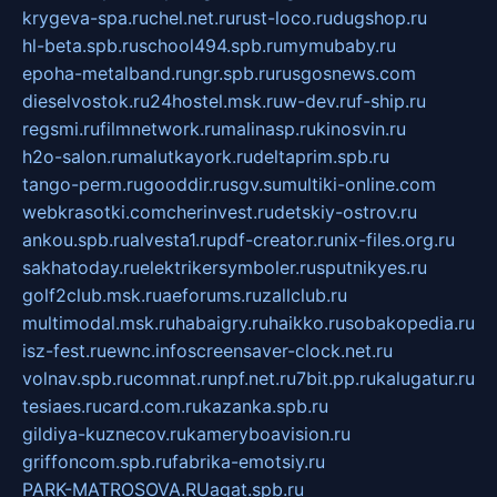
krygeva-spa.ru
chel.net.ru
rust-loco.ru
dugshop.ru
hl-beta.spb.ru
school494.spb.ru
mymubaby.ru
epoha-metalband.ru
ngr.spb.ru
rusgosnews.com
dieselvostok.ru
24hostel.msk.ru
w-dev.ru
f-ship.ru
regsmi.ru
filmnetwork.ru
malinasp.ru
kinosvin.ru
h2o-salon.ru
malutkayork.ru
deltaprim.spb.ru
tango-perm.ru
gooddir.ru
sgv.su
multiki-online.com
webkrasotki.com
cherinvest.ru
detskiy-ostrov.ru
ankou.spb.ru
alvesta1.ru
pdf-creator.ru
nix-files.org.ru
sakhatoday.ru
elektrikersymboler.ru
sputnikyes.ru
golf2club.msk.ru
aeforums.ru
zallclub.ru
multimodal.msk.ru
habaigry.ru
haikko.ru
sobakopedia.ru
isz-fest.ru
ewnc.info
screensaver-clock.net.ru
volnav.spb.ru
comnat.ru
npf.net.ru
7bit.pp.ru
kalugatur.ru
tesiaes.ru
card.com.ru
kazanka.spb.ru
gildiya-kuznecov.ru
kameryboavision.ru
griffoncom.spb.ru
fabrika-emotsiy.ru
PARK-MATROSOVA.RU
agat.spb.ru