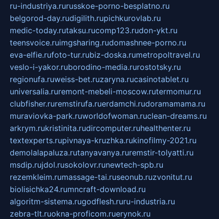
ru-industriya.ru
russkoe-porno-besplatno.ru
belgorod-day.ru
digilith.ru
pichkurovlab.ru
medic-today.ru
taksu.ru
comp123.ru
don-ykt.ru
teensvoice.ru
imgsharing.ru
domashnee-porno.ru
eva-elfie.ru
foto-tur.ru
biz-doska.ru
metropoltravel.ru
veslo-i-yakor.ru
borodino-media.ru
rostotsky.ru
regionufa.ru
weiss-bet.ru
zaryna.ru
casinotablet.ru
universalia.ru
remont-mebeli-moscow.ru
termomur.ru
clubfisher.ru
remstirufa.ru
erdamchi.ru
doramamama.ru
muraviovka-park.ru
worldofwoman.ru
clean-dreams.ru
arkrym.ru
kristinita.ru
dircomputer.ru
healthenter.ru
textexperts.ru
pivnaya-kruzhka.ru
kinofilmy-2021.ru
demolalapaluza.ru
tanyavanya.ru
remstir-tolyatti.ru
msdip.ru
jdol.ru
sokolovr.ru
newtech-spb.ru
rezemkleim.ru
massage-tai.ru
seonub.ru
zvonitut.ru
biolisichka24.ru
mncraft-download.ru
algoritm-sistema.ru
godflesh.ru
ru-industria.ru
zebra-tlt.ru
okna-proficom.ru
erynok.ru