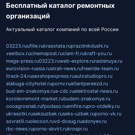
Бесплатный каталог ремонтных
организаций
Актуальный каталог компаний по всей России
03223.ru
ufille.ru
krasotata.ru
prazdnikdushi.ru
veetbox.ru
cinemapost.ru
ciam-fr.ru
kraft-you.ru
mega-press.ru
03223.ru
web-explore.ru
rastenuya.ru
eurovision-russia.ru
strah-news.ru
freeride-team.ru
itrack-24.ru
sexshopexpress.ru
autostudiopro.ru
alabuga-cityhotel.ru
pornv.ru
atlantpereezd.ru
bud-em-znakomye.ru
a-cdc.ru
elektrostal-news.ru
korolevremont-market.ru
budem-znakomye.ru
oooagrosnab.ru
fpodaso.ru
emfire.ru
pro-otdelky.ru
ukrasotki.ru
seksuzbek.ru
seks-uzbek.ru
porno-vk.ru
sovratili.ru
olecoon.ru
vd-dosug.ru
adonyev.ru
rbc-news.ru
porno-skvirt.ru
krospr.ru