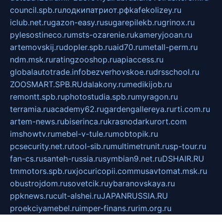
council.spb.ru
лодкипатриот.рф
kafekolizey.ru
iclub.net.ru
gazon-easy.ru
sugarepilekb.ru
grinox.ru
pylesostineco.ru
msts-ozarenie.ru
kameryjooan.ru
artemovskij.ru
dopler.spb.ru
aid70.ru
metall-perm.ru
ndm.msk.ru
ratingzooshop.ru
apiaccess.ru
globalautotrade.info
bezverhovskoe.ru
drsschool.ru
ZOOSMART.SPB.RU
dalakony.ru
medikijob.ru
remontt.spb.ru
photostudia.spb.ru
myragon.ru
terramia.ru
academy62.ru
gardengallereya.ru
rti.com.ru
artem-news.ru
biserinca.ru
krasnodarkurort.com
imshowtv.ru
mebel-v-tule.ru
mobtopik.ru
pcsecurity.net.ru
tool-sib.ru
multimetrunit.ru
sp-tour.ru
fan-cs.ru
santeh-russia.ru
symbian9.net.ru
DSHAIR.RU
tmmotors.spb.ru
xjocuricopii.com
musavtomat.msk.ru
obustrojdom.ru
sovetcik.ru
ybaranovskaya.ru
ppknews.ru
cult-alshei.ru
JAPANRUSSIA.RU
proekciyamebel.ru
imper-finans.ru
rim.org.ru
glamourai.ru
brassminus.ru
zabor-pro.ru
ftn.pp.ru