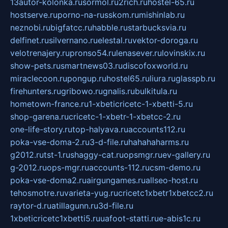
13autor-kolonka.ru
sormol.ru
2rich.ru
hostel-65.ru
hostserve.ru
porno-na-russkom.ru
mishinlab.ru
neznobi.ru
bigfatcc.ru
habble.ru
starbucksvia.ru
delfinet.ru
silvernano.ru
elestal.ru
vektor-doroga.ru
velotrenajery.ru
pronso54.ru
lenasever.ru
lovinskix.ru
show-pets.ru
smartnews03.ru
discofoxworld.ru
miraclecoon.ru
pongup.ru
hostel65.ru
liura.ru
glasspb.ru
firehunters.ru
gribowo.ru
gnalis.ru
bulkitula.ru
hometown-france.ru
1-xbeticricetc-1-xbetti-5.ru
shop-garena.ru
cricetc-1-xbetr-1-xbetcc-2.ru
one-life-story.ru
top-halyava.ru
accounts112.ru
poka-vse-doma-2.ru
3-d-file.ru
hahahaharms.ru
g2012.ru
tst-1.ru
shaggy-cat.ru
opsmgr.ru
ev-gallery.ru
g-2012.ru
ops-mgr.ru
accounts-112.ru
csm-demo.ru
poka-vse-doma2.ru
airgungames.ru
allseo-host.ru
tehosmotre.ru
varieta-yug.ru
cricetc1xbetr1xbetcc2.ru
raytor-d.ru
atillagunn.ru
3d-file.ru
1xbeticricetc1xbetti5.ru
uafoot-statti.ru
e-abis1c.ru