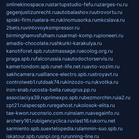
onlinekinospace.ru
startupstudio-fefu.ru
zarges-ru.ru
gegenjustizunrecht.ru
autobalashov.ru
utrovortu.ru
spiski-firm.ru
elara-m.ru
kinomusorka.ru
mkcslava.ru
2bets.ru
vintovoykompressor.ru
birminghamvsfulham.ru
sarmat-komp.ru
pioneeri.ru
amadis-chocolate.ru
shkurki-karakulya.ru
kanotiforet.spb.ru
tutmassage.ru
ecolog.org.ru
praga.spb.ru
falcorussia.ru
autodoctorservis.ru
kamertondom.spb.ru
net-life.net.ru
avto-vozim.ru
sakhcamera.ru
alliance-electro.spb.ru
stroyavt.ru
controlweb1.ru
tdsak74.ru
kinzozo-ru.ru
kvotka.ru
iron-snab.ru
costa-bella.ru
eugrus.pp.ru
associaciya39.ru
primexpo.spb.ru
bezmorchin.ru
ia2.ru
cpt21.ru
ispecspb.ru
regahost.ru
kolosok-elita.ru
tae-kwon.ru
consrio.com.ru
insiam.ru
avegainfo.ru
archery161.ru
bigencyclica.ru
vlast16.ru
korru.net
sarmiento.spb.su
extelopedia.ru
lammin-suo.spb.ru
iskatour.spb.ru
snpi.org.ru
running-line.ru