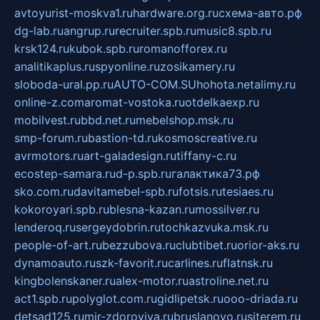
avtoyurist-moskva1.ru
hardware.org.ru
схема-авто.рф
dg-lab.ru
angrup.ru
recruiter.spb.ru
music8.spb.ru
krsk124.ru
kubok.spb.ru
romanofforex.ru
analitikaplus.ru
spyonline.ru
zosikamery.ru
sloboda-ural.pp.ru
AUTO-COM.SU
hohota.net
alimy.ru
online-z.com
aromat-vostoka.ru
otdelkaexp.ru
mobilvest.ru
bbd.net.ru
mebelshop.msk.ru
smp-forum.ru
bastion-td.ru
kosmoscreative.ru
avrmotors.ru
art-galadesign.ru
tiffany-c.ru
ecostep-samara.ru
d-p.spb.ru
галактика73.рф
sko.com.ru
davitamebel-spb.ru
fotsis.ru
tesiaes.ru
kokoroyari.spb.ru
blesna-kazan.ru
mossilver.ru
lenderoq.ru
sergeydobrin.ru
tochkazvuka.msk.ru
people-of-art.ru
bezzubova.ru
clubtibet.ru
orior-aks.ru
dynamoauto.ru
szk-favorit.ru
carlines.ru
flatnsk.ru
kingbolenskaner.ru
alex-motor.ru
astroline.net.ru
act1.spb.ru
polyglot.com.ru
gidlipetsk.ru
ooo-driada.ru
detsad125.ru
mir-zdoroviya.ru
bruslanovo.ru
siterem.ru