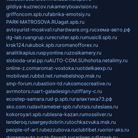
gildiya-kuznecov.ru
kameryboavision.ru
griffoncom.spb.ru
fabrika-emotsiy.ru
PARK-MATROSOVA.RU
agat.spb.ru
avtoyurist-moskva1.ru
hardware.org.ru
схема-авто.рф
dg-lab.ru
angrup.ru
recruiter.spb.ru
music8.spb.ru
krsk124.ru
kubok.spb.ru
romanofforex.ru
analitikaplus.ru
spyonline.ru
zosikamery.ru
sloboda-ural.pp.ru
AUTO-COM.SU
hohota.net
alimy.ru
online-z.com
aromat-vostoka.ru
otdelkaexp.ru
mobilvest.ru
bbd.net.ru
mebelshop.msk.ru
smp-forum.ru
bastion-td.ru
kosmoscreative.ru
avrmotors.ru
art-galadesign.ru
tiffany-c.ru
ecostep-samara.ru
d-p.spb.ru
галактика73.рф
sko.com.ru
davitamebel-spb.ru
fotsis.ru
tesiaes.ru
kokoroyari.spb.ru
blesna-kazan.ru
mossilver.ru
lenderoq.ru
sergeydobrin.ru
tochkazvuka.msk.ru
people-of-art.ru
bezzubova.ru
clubtibet.ru
orior-aks.ru
dynamoauto.ru
szk-favorit.ru
carlines.ru
flatnsk.ru