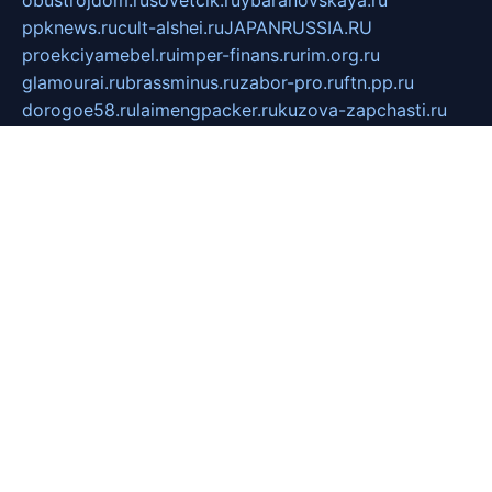
obustrojdom.ru
sovetcik.ru
ybaranovskaya.ru
ppknews.ru
cult-alshei.ru
JAPANRUSSIA.RU
proekciyamebel.ru
imper-finans.ru
rim.org.ru
glamourai.ru
brassminus.ru
zabor-pro.ru
ftn.pp.ru
dorogoe58.ru
laimengpacker.ru
kuzova-zapchasti.ru
sageerp.ru
taxodrom.ru
dsrazvitie.ru
hardcity.net.ru
ratinghomegames.ru
topservice25.ru
gubernyan.ru
gtglasslined.ru
ii4.ru
tssport.spb.ru
andorra24.com
blackwallstreet.ru
oboimos.ru
optim-doors.com.ru
ikuch.ru
nycr.org.ru
npa21.ru
vremya-ch.spb.ru
desert000.ru
ivtorgi.ru
ifiori.ru
catalog-statei.ru
dcv.org.ru
spetsmaster174.ru
ipkameryhiseeu.ru
dum26.ru
ruspol.spb.ru
fr-opendp.ru
kam-solnyshko.ru
cheyenne-arapaho.ru
sevzapmetal.spb.ru
ted-lapidus.spb.ru
parasite-eliminator.ru
sigma-complete.ru
modernworld.ru
dama-moda.ru
eholot-group.ru
sk-nvkz.ru
DRONGOLD.RU
democratia2.ru
i-farmer.ru
mass-sport.org