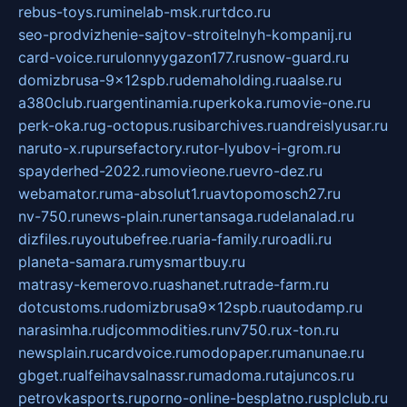
rebus-toys.ru
minelab-msk.ru
rtdco.ru
seo-prodvizhenie-sajtov-stroitelnyh-kompanij.ru
card-voice.ru
rulonnyygazon177.ru
snow-guard.ru
domizbrusa-9x12spb.ru
demaholding.ru
aalse.ru
a380club.ru
argentinamia.ru
perkoka.ru
movie-one.ru
perk-oka.ru
g-octopus.ru
sibarchives.ru
andreislyusar.ru
naruto-x.ru
pursefactory.ru
tor-lyubov-i-grom.ru
spayderhed-2022.ru
movieone.ru
evro-dez.ru
webamator.ru
ma-absolut1.ru
avtopomosch27.ru
nv-750.ru
news-plain.ru
nertansaga.ru
delanalad.ru
dizfiles.ru
youtubefree.ru
aria-family.ru
roadli.ru
planeta-samara.ru
mysmartbuy.ru
matrasy-kemerovo.ru
ashanet.ru
trade-farm.ru
dotcustoms.ru
domizbrusa9x12spb.ru
autodamp.ru
narasimha.ru
djcommodities.ru
nv750.ru
x-ton.ru
newsplain.ru
cardvoice.ru
modopaper.ru
manunae.ru
gbget.ru
alfeihavsalnassr.ru
madoma.ru
tajuncos.ru
petrovkasports.ru
porno-online-besplatno.ru
splclub.ru