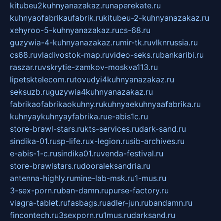
kitubeu2kuhnyanazakaz.ru
naperekate.ru
kuhnyaofabrikaufabrik.ru
kitubeu-2-kuhnyanazakaz.ru
xehyroo-5-kuhnyanazakaz.ru
cs-68.ru
guzywia-4-kuhnyanazakaz.ru
mir-tk.ru
vlknrussia.ru
cs68.ru
vladivostok-map.ru
video-seks.ru
bankaribi.ru
raszar.ru
vskrytie-zamkov-moskva113.ru
lipetsktelecom.ru
tovudyi4kuhnyanazakaz.ru
seksuzb.ru
guzywia4kuhnyanazakaz.ru
fabrikaofabrikaokuhny.ru
kuhnyaekuhnyaafabrika.ru
kuhnyaykuhnyayfabrika.ru
e-abis1c.ru
store-brawl-stars.ru
kts-services.ru
dark-sand.ru
sindika-01.ru
sp-life.ru
x-legion.ru
sib-archives.ru
e-abis-1-c.ru
sindika01.ru
venda-festival.ru
store-brawlstars.ru
dooraleksandria.ru
antenna-highly.ru
mine-lab-msk.ru
1-mus.ru
3-sex-porn.ru
ban-damn.ru
purse-factory.ru
viagra-tablet.ru
fasbags.ru
adler-jun.ru
bandamn.ru
fincontech.ru
3sexporn.ru
1mus.ru
darksand.ru