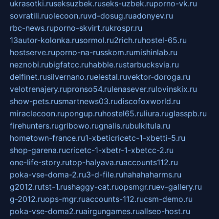
ukrasotki.ru
seksuzbek.ru
seks-uzbek.ru
porno-vk.ru
sovratili.ru
olecoon.ru
vd-dosug.ru
adonyev.ru
rbc-news.ru
porno-skvirt.ru
krospr.ru
13autor-kolonka.ru
sormol.ru
2rich.ru
hostel-65.ru
hostserve.ru
porno-na-russkom.ru
mishinlab.ru
neznobi.ru
bigfatcc.ru
habble.ru
starbucksvia.ru
delfinet.ru
silvernano.ru
elestal.ru
vektor-doroga.ru
velotrenajery.ru
pronso54.ru
lenasever.ru
lovinskix.ru
show-pets.ru
smartnews03.ru
discofoxworld.ru
miraclecoon.ru
pongup.ru
hostel65.ru
liura.ru
glasspb.ru
firehunters.ru
gribowo.ru
gnalis.ru
bulkitula.ru
hometown-france.ru
1-xbeticricetc-1-xbetti-5.ru
shop-garena.ru
cricetc-1-xbetr-1-xbetcc-2.ru
one-life-story.ru
top-halyava.ru
accounts112.ru
poka-vse-doma-2.ru
3-d-file.ru
hahahaharms.ru
g2012.ru
tst-1.ru
shaggy-cat.ru
opsmgr.ru
ev-gallery.ru
g-2012.ru
ops-mgr.ru
accounts-112.ru
csm-demo.ru
poka-vse-doma2.ru
airgungames.ru
allseo-host.ru