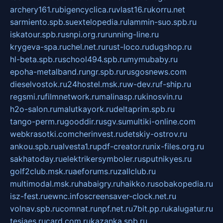
archery161.ru
bigencyclica.ru
vlast16.ru
korru.net
sarmiento.spb.su
extelopedia.ru
lammin-suo.spb.ru
iskatour.spb.ru
snpi.org.ru
running-line.ru
krygeva-spa.ru
chel.net.ru
rust-loco.ru
dugshop.ru
hl-beta.spb.ru
school494.spb.ru
mymubaby.ru
epoha-metalband.ru
ngr.spb.ru
rusgosnews.com
dieselvostok.ru
24hostel.msk.ru
w-dev.ru
f-ship.ru
regsmi.ru
filmnetwork.ru
malinasp.ru
kinosvin.ru
h2o-salon.ru
malutkayork.ru
deltaprim.spb.ru
tango-perm.ru
gooddir.ru
sgv.su
multiki-online.com
webkrasotki.com
cherinvest.ru
detskiy-ostrov.ru
ankou.spb.ru
alvesta1.ru
pdf-creator.ru
nix-files.org.ru
sakhatoday.ru
elektrikersymboler.ru
sputnikyes.ru
golf2club.msk.ru
aeforums.ru
zallclub.ru
multimodal.msk.ru
habaigry.ru
haikko.ru
sobakopedia.ru
isz-fest.ru
ewnc.info
screensaver-clock.net.ru
volnav.spb.ru
comnat.ru
npf.net.ru
7bit.pp.ru
kalugatur.ru
tesiaes.ru
card.com.ru
kazanka.spb.ru