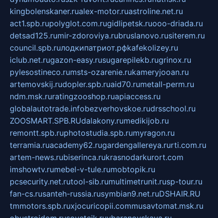
kingbolenskaner.ru
alex-motor.ru
astroline.net.ru
act1.spb.ru
polyglot.com.ru
gidlipetsk.ru
ooo-driada.ru
detsad125.ru
mir-zdoroviya.ru
bruslanovo.ru
siterem.ru
council.spb.ru
лодкипатриот.рф
kafekolizey.ru
iclub.net.ru
gazon-easy.ru
sugarepilekb.ru
grinox.ru
pylesostineco.ru
msts-ozarenie.ru
kameryjooan.ru
artemovskij.ru
dopler.spb.ru
aid70.ru
metall-perm.ru
ndm.msk.ru
ratingzooshop.ru
apiaccess.ru
globalautotrade.info
bezverhovskoe.ru
drsschool.ru
ZOOSMART.SPB.RU
dalakony.ru
medikijob.ru
remontt.spb.ru
photostudia.spb.ru
myragon.ru
terramia.ru
academy62.ru
gardengallereya.ru
rti.com.ru
artem-news.ru
biserinca.ru
krasnodarkurort.com
imshowtv.ru
mebel-v-tule.ru
mobtopik.ru
pcsecurity.net.ru
tool-sib.ru
multimetrunit.ru
sp-tour.ru
fan-cs.ru
santeh-russia.ru
symbian9.net.ru
DSHAIR.RU
tmmotors.spb.ru
xjocuricopii.com
musavtomat.msk.ru