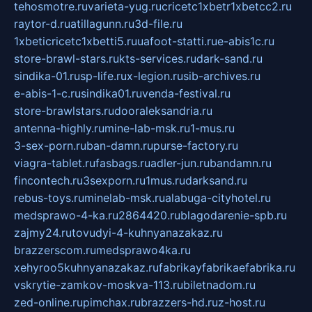
tehosmotre.ru
varieta-yug.ru
cricetc1xbetr1xbetcc2.ru
raytor-d.ru
atillagunn.ru
3d-file.ru
1xbeticricetc1xbetti5.ru
uafoot-statti.ru
e-abis1c.ru
store-brawl-stars.ru
kts-services.ru
dark-sand.ru
sindika-01.ru
sp-life.ru
x-legion.ru
sib-archives.ru
e-abis-1-c.ru
sindika01.ru
venda-festival.ru
store-brawlstars.ru
dooraleksandria.ru
antenna-highly.ru
mine-lab-msk.ru
1-mus.ru
3-sex-porn.ru
ban-damn.ru
purse-factory.ru
viagra-tablet.ru
fasbags.ru
adler-jun.ru
bandamn.ru
fincontech.ru
3sexporn.ru
1mus.ru
darksand.ru
rebus-toys.ru
minelab-msk.ru
alabuga-cityhotel.ru
medsprawo-4-ka.ru
2864420.ru
blagodarenie-spb.ru
zajmy24.ru
tovudyi-4-kuhnyanazakaz.ru
brazzerscom.ru
medsprawo4ka.ru
xehyroo5kuhnyanazakaz.ru
fabrikayfabrikaefabrika.ru
vskrytie-zamkov-moskva-113.ru
biletnadom.ru
zed-online.ru
pimchax.ru
brazzers-hd.ru
z-host.ru