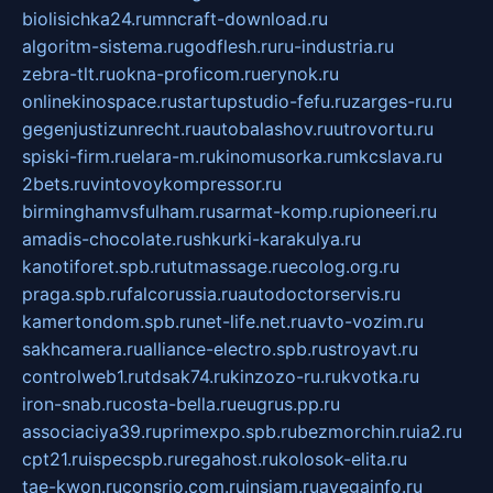
biolisichka24.ru
mncraft-download.ru
algoritm-sistema.ru
godflesh.ru
ru-industria.ru
zebra-tlt.ru
okna-proficom.ru
erynok.ru
onlinekinospace.ru
startupstudio-fefu.ru
zarges-ru.ru
gegenjustizunrecht.ru
autobalashov.ru
utrovortu.ru
spiski-firm.ru
elara-m.ru
kinomusorka.ru
mkcslava.ru
2bets.ru
vintovoykompressor.ru
birminghamvsfulham.ru
sarmat-komp.ru
pioneeri.ru
amadis-chocolate.ru
shkurki-karakulya.ru
kanotiforet.spb.ru
tutmassage.ru
ecolog.org.ru
praga.spb.ru
falcorussia.ru
autodoctorservis.ru
kamertondom.spb.ru
net-life.net.ru
avto-vozim.ru
sakhcamera.ru
alliance-electro.spb.ru
stroyavt.ru
controlweb1.ru
tdsak74.ru
kinzozo-ru.ru
kvotka.ru
iron-snab.ru
costa-bella.ru
eugrus.pp.ru
associaciya39.ru
primexpo.spb.ru
bezmorchin.ru
ia2.ru
cpt21.ru
ispecspb.ru
regahost.ru
kolosok-elita.ru
tae-kwon.ru
consrio.com.ru
insiam.ru
avegainfo.ru