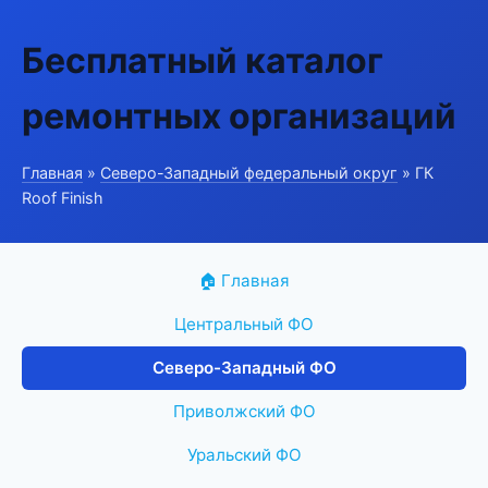
Бесплатный каталог
ремонтных организаций
Главная
»
Северо-Западный федеральный округ
» ГК
Roof Finish
🏠 Главная
Центральный ФО
Северо-Западный ФО
Приволжский ФО
Уральский ФО