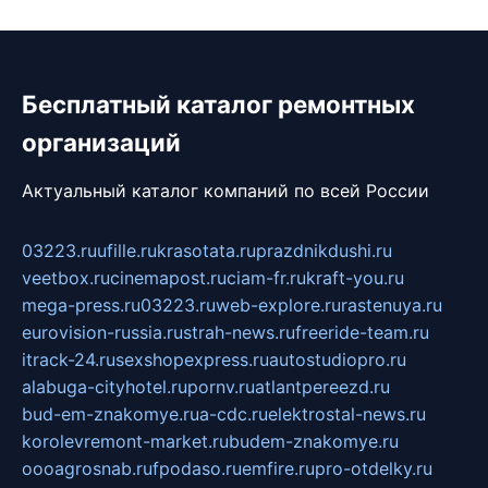
Бесплатный каталог ремонтных
организаций
Актуальный каталог компаний по всей России
03223.ru
ufille.ru
krasotata.ru
prazdnikdushi.ru
veetbox.ru
cinemapost.ru
ciam-fr.ru
kraft-you.ru
mega-press.ru
03223.ru
web-explore.ru
rastenuya.ru
eurovision-russia.ru
strah-news.ru
freeride-team.ru
itrack-24.ru
sexshopexpress.ru
autostudiopro.ru
alabuga-cityhotel.ru
pornv.ru
atlantpereezd.ru
bud-em-znakomye.ru
a-cdc.ru
elektrostal-news.ru
korolevremont-market.ru
budem-znakomye.ru
oooagrosnab.ru
fpodaso.ru
emfire.ru
pro-otdelky.ru