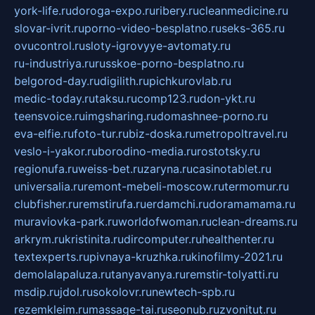
york-life.ru
doroga-expo.ru
ribery.ru
cleanmedicine.ru
slovar-ivrit.ru
porno-video-besplatno.ru
seks-365.ru
ovucontrol.ru
sloty-igrovyye-avtomaty.ru
ru-industriya.ru
russkoe-porno-besplatno.ru
belgorod-day.ru
digilith.ru
pichkurovlab.ru
medic-today.ru
taksu.ru
comp123.ru
don-ykt.ru
teensvoice.ru
imgsharing.ru
domashnee-porno.ru
eva-elfie.ru
foto-tur.ru
biz-doska.ru
metropoltravel.ru
veslo-i-yakor.ru
borodino-media.ru
rostotsky.ru
regionufa.ru
weiss-bet.ru
zaryna.ru
casinotablet.ru
universalia.ru
remont-mebeli-moscow.ru
termomur.ru
clubfisher.ru
remstirufa.ru
erdamchi.ru
doramamama.ru
muraviovka-park.ru
worldofwoman.ru
clean-dreams.ru
arkrym.ru
kristinita.ru
dircomputer.ru
healthenter.ru
textexperts.ru
pivnaya-kruzhka.ru
kinofilmy-2021.ru
demolalapaluza.ru
tanyavanya.ru
remstir-tolyatti.ru
msdip.ru
jdol.ru
sokolovr.ru
newtech-spb.ru
rezemkleim.ru
massage-tai.ru
seonub.ru
zvonitut.ru