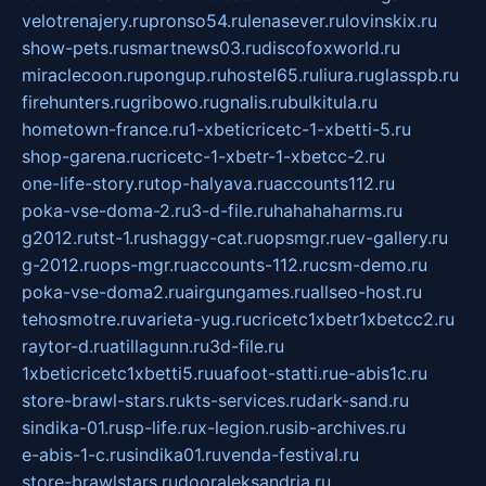
velotrenajery.ru
pronso54.ru
lenasever.ru
lovinskix.ru
show-pets.ru
smartnews03.ru
discofoxworld.ru
miraclecoon.ru
pongup.ru
hostel65.ru
liura.ru
glasspb.ru
firehunters.ru
gribowo.ru
gnalis.ru
bulkitula.ru
hometown-france.ru
1-xbeticricetc-1-xbetti-5.ru
shop-garena.ru
cricetc-1-xbetr-1-xbetcc-2.ru
one-life-story.ru
top-halyava.ru
accounts112.ru
poka-vse-doma-2.ru
3-d-file.ru
hahahaharms.ru
g2012.ru
tst-1.ru
shaggy-cat.ru
opsmgr.ru
ev-gallery.ru
g-2012.ru
ops-mgr.ru
accounts-112.ru
csm-demo.ru
poka-vse-doma2.ru
airgungames.ru
allseo-host.ru
tehosmotre.ru
varieta-yug.ru
cricetc1xbetr1xbetcc2.ru
raytor-d.ru
atillagunn.ru
3d-file.ru
1xbeticricetc1xbetti5.ru
uafoot-statti.ru
e-abis1c.ru
store-brawl-stars.ru
kts-services.ru
dark-sand.ru
sindika-01.ru
sp-life.ru
x-legion.ru
sib-archives.ru
e-abis-1-c.ru
sindika01.ru
venda-festival.ru
store-brawlstars.ru
dooraleksandria.ru