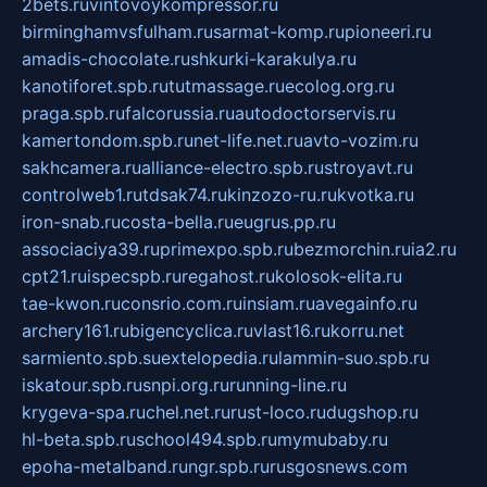
2bets.ru
vintovoykompressor.ru
birminghamvsfulham.ru
sarmat-komp.ru
pioneeri.ru
amadis-chocolate.ru
shkurki-karakulya.ru
kanotiforet.spb.ru
tutmassage.ru
ecolog.org.ru
praga.spb.ru
falcorussia.ru
autodoctorservis.ru
kamertondom.spb.ru
net-life.net.ru
avto-vozim.ru
sakhcamera.ru
alliance-electro.spb.ru
stroyavt.ru
controlweb1.ru
tdsak74.ru
kinzozo-ru.ru
kvotka.ru
iron-snab.ru
costa-bella.ru
eugrus.pp.ru
associaciya39.ru
primexpo.spb.ru
bezmorchin.ru
ia2.ru
cpt21.ru
ispecspb.ru
regahost.ru
kolosok-elita.ru
tae-kwon.ru
consrio.com.ru
insiam.ru
avegainfo.ru
archery161.ru
bigencyclica.ru
vlast16.ru
korru.net
sarmiento.spb.su
extelopedia.ru
lammin-suo.spb.ru
iskatour.spb.ru
snpi.org.ru
running-line.ru
krygeva-spa.ru
chel.net.ru
rust-loco.ru
dugshop.ru
hl-beta.spb.ru
school494.spb.ru
mymubaby.ru
epoha-metalband.ru
ngr.spb.ru
rusgosnews.com