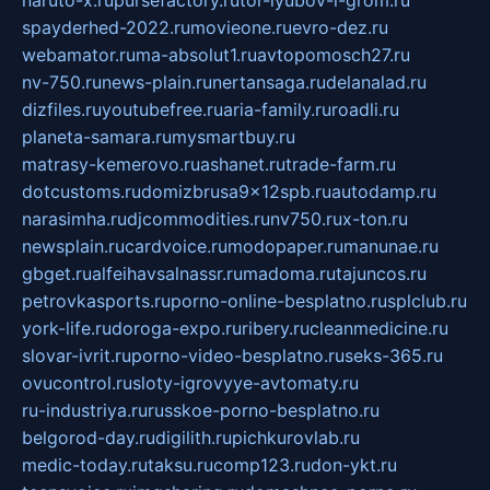
naruto-x.ru
pursefactory.ru
tor-lyubov-i-grom.ru
spayderhed-2022.ru
movieone.ru
evro-dez.ru
webamator.ru
ma-absolut1.ru
avtopomosch27.ru
nv-750.ru
news-plain.ru
nertansaga.ru
delanalad.ru
dizfiles.ru
youtubefree.ru
aria-family.ru
roadli.ru
planeta-samara.ru
mysmartbuy.ru
matrasy-kemerovo.ru
ashanet.ru
trade-farm.ru
dotcustoms.ru
domizbrusa9x12spb.ru
autodamp.ru
narasimha.ru
djcommodities.ru
nv750.ru
x-ton.ru
newsplain.ru
cardvoice.ru
modopaper.ru
manunae.ru
gbget.ru
alfeihavsalnassr.ru
madoma.ru
tajuncos.ru
petrovkasports.ru
porno-online-besplatno.ru
splclub.ru
york-life.ru
doroga-expo.ru
ribery.ru
cleanmedicine.ru
slovar-ivrit.ru
porno-video-besplatno.ru
seks-365.ru
ovucontrol.ru
sloty-igrovyye-avtomaty.ru
ru-industriya.ru
russkoe-porno-besplatno.ru
belgorod-day.ru
digilith.ru
pichkurovlab.ru
medic-today.ru
taksu.ru
comp123.ru
don-ykt.ru