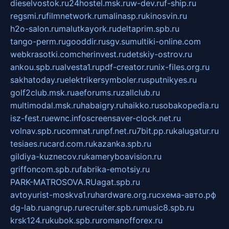
dieselvostok.ru
24hostel.msk.ru
w-dev.ru
f-ship.ru
regsmi.ru
filmnetwork.ru
malinasp.ru
kinosvin.ru
h2o-salon.ru
malutkayork.ru
deltaprim.spb.ru
tango-perm.ru
gooddir.ru
sgv.su
multiki-online.com
webkrasotki.com
cherinvest.ru
detskiy-ostrov.ru
ankou.spb.ru
alvesta1.ru
pdf-creator.ru
nix-files.org.ru
sakhatoday.ru
elektrikersymboler.ru
sputnikyes.ru
golf2club.msk.ru
aeforums.ru
zallclub.ru
multimodal.msk.ru
habaigry.ru
haikko.ru
sobakopedia.ru
isz-fest.ru
ewnc.info
screensaver-clock.net.ru
volnav.spb.ru
comnat.ru
npf.net.ru
7bit.pp.ru
kalugatur.ru
tesiaes.ru
card.com.ru
kazanka.spb.ru
gildiya-kuznecov.ru
kameryboavision.ru
griffoncom.spb.ru
fabrika-emotsiy.ru
PARK-MATROSOVA.RU
agat.spb.ru
avtoyurist-moskva1.ru
hardware.org.ru
схема-авто.рф
dg-lab.ru
angrup.ru
recruiter.spb.ru
music8.spb.ru
krsk124.ru
kubok.spb.ru
romanofforex.ru