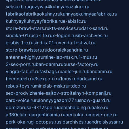
seksuzb.ru
guzywia4kuhnyanazakaz.ru
fabrikaofabrikaokuhny.ru
kuhnyaekuhnyaafabrika.ru
kuhnyaykuhnyayfabrika.ru
e-abis1c.ru
store-brawl-stars.ru
kts-services.ru
dark-sand.ru
sindika-01.ru
sp-life.ru
x-legion.ru
sib-archives.ru
e-abis-1-c.ru
sindika01.ru
venda-festival.ru
store-brawlstars.ru
dooraleksandria.ru
antenna-highly.ru
mine-lab-msk.ru
1-mus.ru
3-sex-porn.ru
ban-damn.ru
purse-factory.ru
viagra-tablet.ru
fasbags.ru
adler-jun.ru
bandamn.ru
fincontech.ru
3sexporn.ru
1mus.ru
darksand.ru
rebus-toys.ru
minelab-msk.ru
rtdco.ru
seo-prodvizhenie-sajtov-stroitelnyh-kompanij.ru
card-voice.ru
rulonnyygazon177.ru
snow-guard.ru
domizbrusa-9x12spb.ru
demaholding.ru
aalse.ru
a380club.ru
argentinamia.ru
perkoka.ru
movie-one.ru
perk-oka.ru
g-octopus.ru
sibarchives.ru
andreislyusar.ru