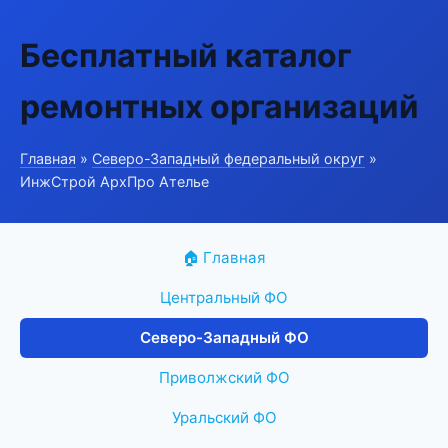
Бесплатный каталог
ремонтных организаций
Главная
»
Северо-Западный федеральный округ
»
ИнжСтрой АрхПро Ателье
🏠 Главная
Центральный ФО
Северо-Западный ФО
Приволжский ФО
Уральский ФО