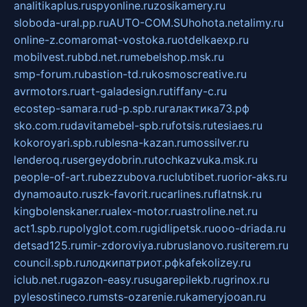
analitikaplus.ru
spyonline.ru
zosikamery.ru
sloboda-ural.pp.ru
AUTO-COM.SU
hohota.net
alimy.ru
online-z.com
aromat-vostoka.ru
otdelkaexp.ru
mobilvest.ru
bbd.net.ru
mebelshop.msk.ru
smp-forum.ru
bastion-td.ru
kosmoscreative.ru
avrmotors.ru
art-galadesign.ru
tiffany-c.ru
ecostep-samara.ru
d-p.spb.ru
галактика73.рф
sko.com.ru
davitamebel-spb.ru
fotsis.ru
tesiaes.ru
kokoroyari.spb.ru
blesna-kazan.ru
mossilver.ru
lenderoq.ru
sergeydobrin.ru
tochkazvuka.msk.ru
people-of-art.ru
bezzubova.ru
clubtibet.ru
orior-aks.ru
dynamoauto.ru
szk-favorit.ru
carlines.ru
flatnsk.ru
kingbolenskaner.ru
alex-motor.ru
astroline.net.ru
act1.spb.ru
polyglot.com.ru
gidlipetsk.ru
ooo-driada.ru
detsad125.ru
mir-zdoroviya.ru
bruslanovo.ru
siterem.ru
council.spb.ru
лодкипатриот.рф
kafekolizey.ru
iclub.net.ru
gazon-easy.ru
sugarepilekb.ru
grinox.ru
pylesostineco.ru
msts-ozarenie.ru
kameryjooan.ru