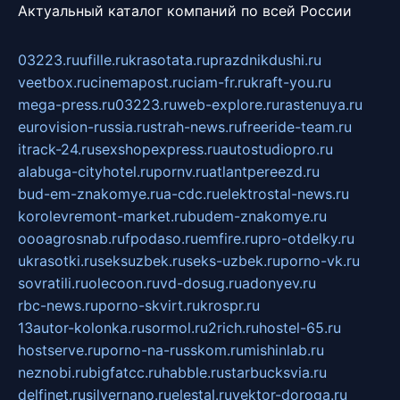
Актуальный каталог компаний по всей России
03223.ru
ufille.ru
krasotata.ru
prazdnikdushi.ru
veetbox.ru
cinemapost.ru
ciam-fr.ru
kraft-you.ru
mega-press.ru
03223.ru
web-explore.ru
rastenuya.ru
eurovision-russia.ru
strah-news.ru
freeride-team.ru
itrack-24.ru
sexshopexpress.ru
autostudiopro.ru
alabuga-cityhotel.ru
pornv.ru
atlantpereezd.ru
bud-em-znakomye.ru
a-cdc.ru
elektrostal-news.ru
korolevremont-market.ru
budem-znakomye.ru
oooagrosnab.ru
fpodaso.ru
emfire.ru
pro-otdelky.ru
ukrasotki.ru
seksuzbek.ru
seks-uzbek.ru
porno-vk.ru
sovratili.ru
olecoon.ru
vd-dosug.ru
adonyev.ru
rbc-news.ru
porno-skvirt.ru
krospr.ru
13autor-kolonka.ru
sormol.ru
2rich.ru
hostel-65.ru
hostserve.ru
porno-na-russkom.ru
mishinlab.ru
neznobi.ru
bigfatcc.ru
habble.ru
starbucksvia.ru
delfinet.ru
silvernano.ru
elestal.ru
vektor-doroga.ru