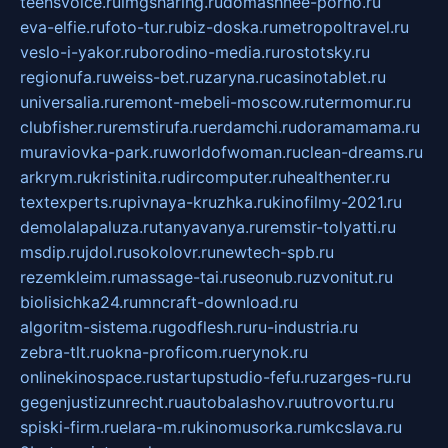
teensvoice.ru
imgsharing.ru
domashnee-porno.ru
eva-elfie.ru
foto-tur.ru
biz-doska.ru
metropoltravel.ru
veslo-i-yakor.ru
borodino-media.ru
rostotsky.ru
regionufa.ru
weiss-bet.ru
zaryna.ru
casinotablet.ru
universalia.ru
remont-mebeli-moscow.ru
termomur.ru
clubfisher.ru
remstirufa.ru
erdamchi.ru
doramamama.ru
muraviovka-park.ru
worldofwoman.ru
clean-dreams.ru
arkrym.ru
kristinita.ru
dircomputer.ru
healthenter.ru
textexperts.ru
pivnaya-kruzhka.ru
kinofilmy-2021.ru
demolalapaluza.ru
tanyavanya.ru
remstir-tolyatti.ru
msdip.ru
jdol.ru
sokolovr.ru
newtech-spb.ru
rezemkleim.ru
massage-tai.ru
seonub.ru
zvonitut.ru
biolisichka24.ru
mncraft-download.ru
algoritm-sistema.ru
godflesh.ru
ru-industria.ru
zebra-tlt.ru
okna-proficom.ru
erynok.ru
onlinekinospace.ru
startupstudio-fefu.ru
zarges-ru.ru
gegenjustizunrecht.ru
autobalashov.ru
utrovortu.ru
spiski-firm.ru
elara-m.ru
kinomusorka.ru
mkcslava.ru