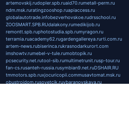
artemovskij.ru
dopler.spb.ru
aid70.ru
metall-perm.ru
ndm.msk.ru
ratingzooshop.ru
apiaccess.ru
globalautotrade.info
bezverhovskoe.ru
drsschool.ru
ZOOSMART.SPB.RU
dalakony.ru
medikijob.ru
remontt.spb.ru
photostudia.spb.ru
myragon.ru
terramia.ru
academy62.ru
gardengallereya.ru
rti.com.ru
artem-news.ru
biserinca.ru
krasnodarkurort.com
imshowtv.ru
mebel-v-tule.ru
mobtopik.ru
pcsecurity.net.ru
tool-sib.ru
multimetrunit.ru
sp-tour.ru
fan-cs.ru
santeh-russia.ru
symbian9.net.ru
DSHAIR.RU
tmmotors.spb.ru
xjocuricopii.com
musavtomat.msk.ru
obustrojdom.ru
sovetcik.ru
ybaranovskaya.ru
ppknews.ru
cult-alshei.ru
JAPANRUSSIA.RU
proekciyamebel.ru
imper-finans.ru
rim.org.ru
glamourai.ru
brassminus.ru
zabor-pro.ru
ftn.pp.ru
dorogoe58.ru
laimengpacker.ru
kuzova-zapchasti.ru
sageerp.ru
taxodrom.ru
dsrazvitie.ru
hardcity.net.ru
ratinghomegames.ru
topservice25.ru
gubernyan.ru