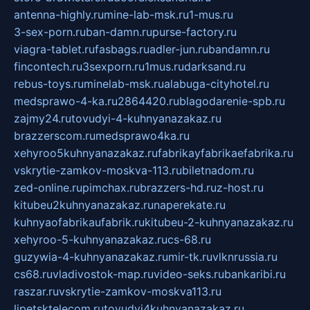
antenna-highly.ru
mine-lab-msk.ru
1-mus.ru
3-sex-porn.ru
ban-damn.ru
purse-factory.ru
viagra-tablet.ru
fasbags.ru
adler-jun.ru
bandamn.ru
fincontech.ru
3sexporn.ru
1mus.ru
darksand.ru
rebus-toys.ru
minelab-msk.ru
alabuga-cityhotel.ru
medsprawo-4-ka.ru
2864420.ru
blagodarenie-spb.ru
zajmy24.ru
tovudyi-4-kuhnyanazakaz.ru
brazzerscom.ru
medsprawo4ka.ru
xehyroo5kuhnyanazakaz.ru
fabrikayfabrikaefabrika.ru
vskrytie-zamkov-moskva-113.ru
biletnadom.ru
zed-online.ru
pimchax.ru
brazzers-hd.ru
z-host.ru
kitubeu2kuhnyanazakaz.ru
naperekate.ru
kuhnyaofabrikaufabrik.ru
kitubeu-2-kuhnyanazakaz.ru
xehyroo-5-kuhnyanazakaz.ru
cs-68.ru
guzywia-4-kuhnyanazakaz.ru
mir-tk.ru
vlknrussia.ru
cs68.ru
vladivostok-map.ru
video-seks.ru
bankaribi.ru
raszar.ru
vskrytie-zamkov-moskva113.ru
lipetsktelecom.ru
tovudyi4kuhnyanazakaz.ru