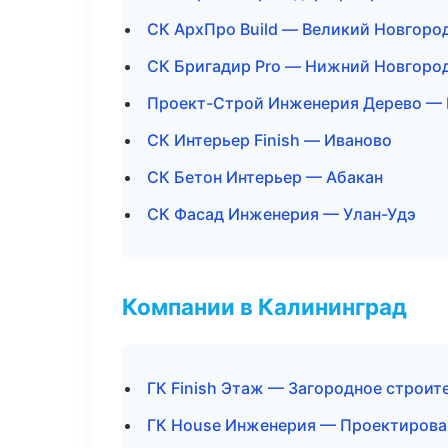
СК АрхПро Build — Великий Новгоро
СК Бригадир Pro — Нижний Новгоро
Проект-Строй Инженерия Дерево — 
СК Интерьер Finish — Иваново
СК Бетон Интерьер — Абакан
СК Фасад Инженерия — Улан-Удэ
Компании в Калининград
ГК Finish Этаж — Загородное строит
ГК House Инженерия — Проектирова