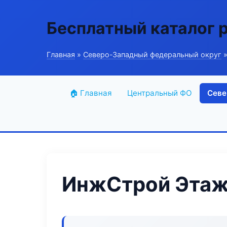
Бесплатный каталог 
Главная
»
Северо-Западный федеральный округ
»
🏠 Главная
Центральный ФО
Севе
ИнжСтрой Этаж