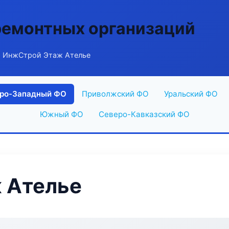
ремонтных организаций
 ИнжСтрой Этаж Ателье
ро-Западный ФО
Приволжский ФО
Уральский ФО
Южный ФО
Северо-Кавказский ФО
 Ателье