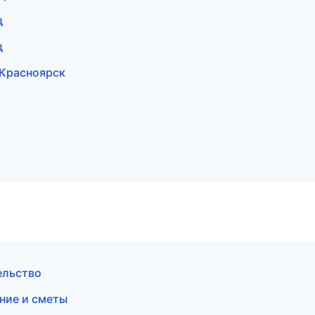
д
д
Красноярск
ельство
ние и сметы