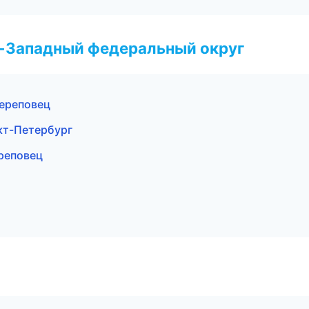
о-Западный федеральный округ
ереповец
кт-Петербург
реповец