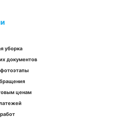
ми
ая уборка
их документов
 фотоэтапы
обращения
птовым ценам
платежей
 работ