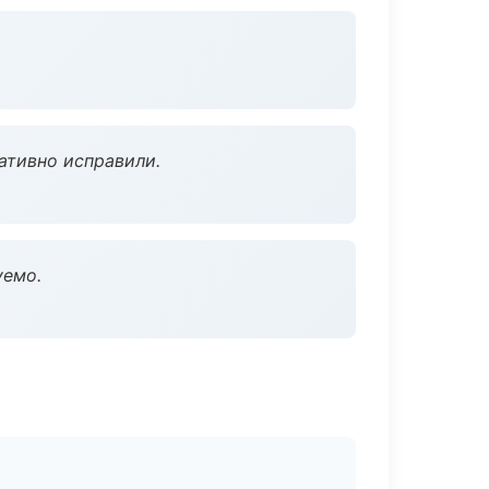
ативно исправили.
уемо.