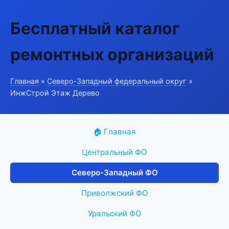
Бесплатный каталог
ремонтных организаций
Главная
»
Северо-Западный федеральный округ
»
ИнжСтрой Этаж Дерево
🏠 Главная
Центральный ФО
Северо-Западный ФО
Приволжский ФО
Уральский ФО