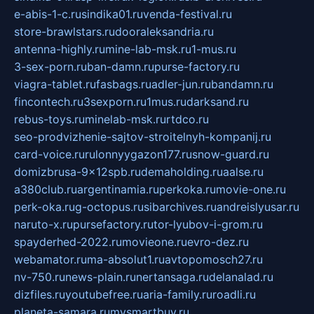
e-abis-1-c.ru
sindika01.ru
venda-festival.ru
store-brawlstars.ru
dooraleksandria.ru
antenna-highly.ru
mine-lab-msk.ru
1-mus.ru
3-sex-porn.ru
ban-damn.ru
purse-factory.ru
viagra-tablet.ru
fasbags.ru
adler-jun.ru
bandamn.ru
fincontech.ru
3sexporn.ru
1mus.ru
darksand.ru
rebus-toys.ru
minelab-msk.ru
rtdco.ru
seo-prodvizhenie-sajtov-stroitelnyh-kompanij.ru
card-voice.ru
rulonnyygazon177.ru
snow-guard.ru
domizbrusa-9x12spb.ru
demaholding.ru
aalse.ru
a380club.ru
argentinamia.ru
perkoka.ru
movie-one.ru
perk-oka.ru
g-octopus.ru
sibarchives.ru
andreislyusar.ru
naruto-x.ru
pursefactory.ru
tor-lyubov-i-grom.ru
spayderhed-2022.ru
movieone.ru
evro-dez.ru
webamator.ru
ma-absolut1.ru
avtopomosch27.ru
nv-750.ru
news-plain.ru
nertansaga.ru
delanalad.ru
dizfiles.ru
youtubefree.ru
aria-family.ru
roadli.ru
planeta-samara.ru
mysmartbuy.ru