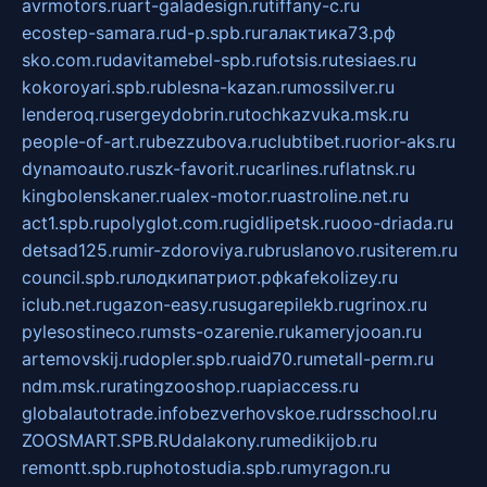
avrmotors.ru
art-galadesign.ru
tiffany-c.ru
ecostep-samara.ru
d-p.spb.ru
галактика73.рф
sko.com.ru
davitamebel-spb.ru
fotsis.ru
tesiaes.ru
kokoroyari.spb.ru
blesna-kazan.ru
mossilver.ru
lenderoq.ru
sergeydobrin.ru
tochkazvuka.msk.ru
people-of-art.ru
bezzubova.ru
clubtibet.ru
orior-aks.ru
dynamoauto.ru
szk-favorit.ru
carlines.ru
flatnsk.ru
kingbolenskaner.ru
alex-motor.ru
astroline.net.ru
act1.spb.ru
polyglot.com.ru
gidlipetsk.ru
ooo-driada.ru
detsad125.ru
mir-zdoroviya.ru
bruslanovo.ru
siterem.ru
council.spb.ru
лодкипатриот.рф
kafekolizey.ru
iclub.net.ru
gazon-easy.ru
sugarepilekb.ru
grinox.ru
pylesostineco.ru
msts-ozarenie.ru
kameryjooan.ru
artemovskij.ru
dopler.spb.ru
aid70.ru
metall-perm.ru
ndm.msk.ru
ratingzooshop.ru
apiaccess.ru
globalautotrade.info
bezverhovskoe.ru
drsschool.ru
ZOOSMART.SPB.RU
dalakony.ru
medikijob.ru
remontt.spb.ru
photostudia.spb.ru
myragon.ru