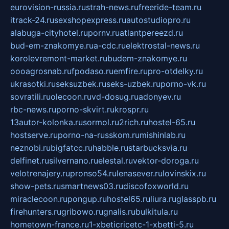
eurovision-russia.ru
strah-news.ru
freeride-team.ru
itrack-24.ru
sexshopexpress.ru
autostudiopro.ru
alabuga-cityhotel.ru
pornv.ru
atlantpereezd.ru
bud-em-znakomye.ru
a-cdc.ru
elektrostal-news.ru
korolevremont-market.ru
budem-znakomye.ru
oooagrosnab.ru
fpodaso.ru
emfire.ru
pro-otdelky.ru
ukrasotki.ru
seksuzbek.ru
seks-uzbek.ru
porno-vk.ru
sovratili.ru
olecoon.ru
vd-dosug.ru
adonyev.ru
rbc-news.ru
porno-skvirt.ru
krospr.ru
13autor-kolonka.ru
sormol.ru
2rich.ru
hostel-65.ru
hostserve.ru
porno-na-russkom.ru
mishinlab.ru
neznobi.ru
bigfatcc.ru
habble.ru
starbucksvia.ru
delfinet.ru
silvernano.ru
elestal.ru
vektor-doroga.ru
velotrenajery.ru
pronso54.ru
lenasever.ru
lovinskix.ru
show-pets.ru
smartnews03.ru
discofoxworld.ru
miraclecoon.ru
pongup.ru
hostel65.ru
liura.ru
glasspb.ru
firehunters.ru
gribowo.ru
gnalis.ru
bulkitula.ru
hometown-france.ru
1-xbeticricetc-1-xbetti-5.ru