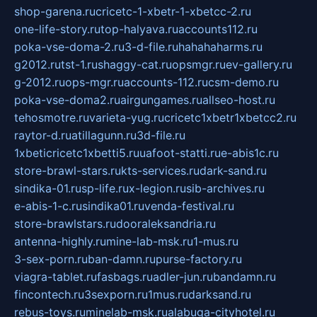
shop-garena.ru
cricetc-1-xbetr-1-xbetcc-2.ru
one-life-story.ru
top-halyava.ru
accounts112.ru
poka-vse-doma-2.ru
3-d-file.ru
hahahaharms.ru
g2012.ru
tst-1.ru
shaggy-cat.ru
opsmgr.ru
ev-gallery.ru
g-2012.ru
ops-mgr.ru
accounts-112.ru
csm-demo.ru
poka-vse-doma2.ru
airgungames.ru
allseo-host.ru
tehosmotre.ru
varieta-yug.ru
cricetc1xbetr1xbetcc2.ru
raytor-d.ru
atillagunn.ru
3d-file.ru
1xbeticricetc1xbetti5.ru
uafoot-statti.ru
e-abis1c.ru
store-brawl-stars.ru
kts-services.ru
dark-sand.ru
sindika-01.ru
sp-life.ru
x-legion.ru
sib-archives.ru
e-abis-1-c.ru
sindika01.ru
venda-festival.ru
store-brawlstars.ru
dooraleksandria.ru
antenna-highly.ru
mine-lab-msk.ru
1-mus.ru
3-sex-porn.ru
ban-damn.ru
purse-factory.ru
viagra-tablet.ru
fasbags.ru
adler-jun.ru
bandamn.ru
fincontech.ru
3sexporn.ru
1mus.ru
darksand.ru
rebus-toys.ru
minelab-msk.ru
alabuga-cityhotel.ru