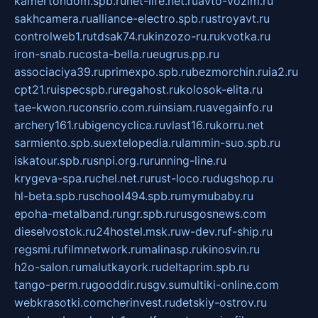
kamertondom.spb.ru
net-life.net.ru
avto-vozim.ru
sakhcamera.ru
alliance-electro.spb.ru
stroyavt.ru
controlweb1.ru
tdsak74.ru
kinzozo-ru.ru
kvotka.ru
iron-snab.ru
costa-bella.ru
eugrus.pp.ru
associaciya39.ru
primexpo.spb.ru
bezmorchin.ru
ia2.ru
cpt21.ru
ispecspb.ru
regahost.ru
kolosok-elita.ru
tae-kwon.ru
consrio.com.ru
insiam.ru
avegainfo.ru
archery161.ru
bigencyclica.ru
vlast16.ru
korru.net
sarmiento.spb.su
extelopedia.ru
lammin-suo.spb.ru
iskatour.spb.ru
snpi.org.ru
running-line.ru
krygeva-spa.ru
chel.net.ru
rust-loco.ru
dugshop.ru
hl-beta.spb.ru
school494.spb.ru
mymubaby.ru
epoha-metalband.ru
ngr.spb.ru
rusgosnews.com
dieselvostok.ru
24hostel.msk.ru
w-dev.ru
f-ship.ru
regsmi.ru
filmnetwork.ru
malinasp.ru
kinosvin.ru
h2o-salon.ru
malutkayork.ru
deltaprim.spb.ru
tango-perm.ru
gooddir.ru
sgv.su
multiki-online.com
webkrasotki.com
cherinvest.ru
detskiy-ostrov.ru