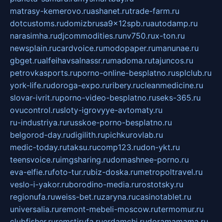
matrasy-kemerovo.ru
ashanet.ru
trade-farm.ru
dotcustoms.ru
domizbrusa9x12spb.ru
autodamp.ru
narasimha.ru
djcommodities.ru
nv750.ru
x-ton.ru
newsplain.ru
cardvoice.ru
modopaper.ru
manunae.ru
gbget.ru
alfeihavsalnassr.ru
madoma.ru
tajuncos.ru
petrovkasports.ru
porno-online-besplatno.ru
splclub.ru
york-life.ru
doroga-expo.ru
ribery.ru
cleanmedicine.ru
slovar-ivrit.ru
porno-video-besplatno.ru
seks-365.ru
ovucontrol.ru
sloty-igrovyye-avtomaty.ru
ru-industriya.ru
russkoe-porno-besplatno.ru
belgorod-day.ru
digilith.ru
pichkurovlab.ru
medic-today.ru
taksu.ru
comp123.ru
don-ykt.ru
teensvoice.ru
imgsharing.ru
domashnee-porno.ru
eva-elfie.ru
foto-tur.ru
biz-doska.ru
metropoltravel.ru
veslo-i-yakor.ru
borodino-media.ru
rostotsky.ru
regionufa.ru
weiss-bet.ru
zaryna.ru
casinotablet.ru
universalia.ru
remont-mebeli-moscow.ru
termomur.ru
clubfisher.ru
remstirufa.ru
erdamchi.ru
doramamama.ru