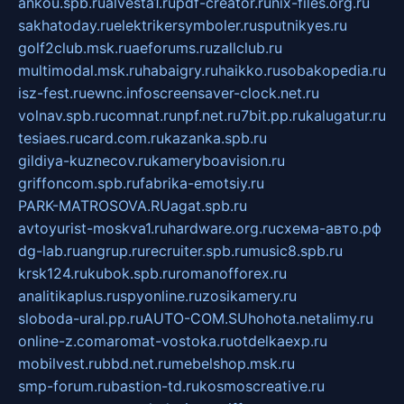
ankou.spb.ru
alvesta1.ru
pdf-creator.ru
nix-files.org.ru
sakhatoday.ru
elektrikersymboler.ru
sputnikyes.ru
golf2club.msk.ru
aeforums.ru
zallclub.ru
multimodal.msk.ru
habaigry.ru
haikko.ru
sobakopedia.ru
isz-fest.ru
ewnc.info
screensaver-clock.net.ru
volnav.spb.ru
comnat.ru
npf.net.ru
7bit.pp.ru
kalugatur.ru
tesiaes.ru
card.com.ru
kazanka.spb.ru
gildiya-kuznecov.ru
kameryboavision.ru
griffoncom.spb.ru
fabrika-emotsiy.ru
PARK-MATROSOVA.RU
agat.spb.ru
avtoyurist-moskva1.ru
hardware.org.ru
схема-авто.рф
dg-lab.ru
angrup.ru
recruiter.spb.ru
music8.spb.ru
krsk124.ru
kubok.spb.ru
romanofforex.ru
analitikaplus.ru
spyonline.ru
zosikamery.ru
sloboda-ural.pp.ru
AUTO-COM.SU
hohota.net
alimy.ru
online-z.com
aromat-vostoka.ru
otdelkaexp.ru
mobilvest.ru
bbd.net.ru
mebelshop.msk.ru
smp-forum.ru
bastion-td.ru
kosmoscreative.ru