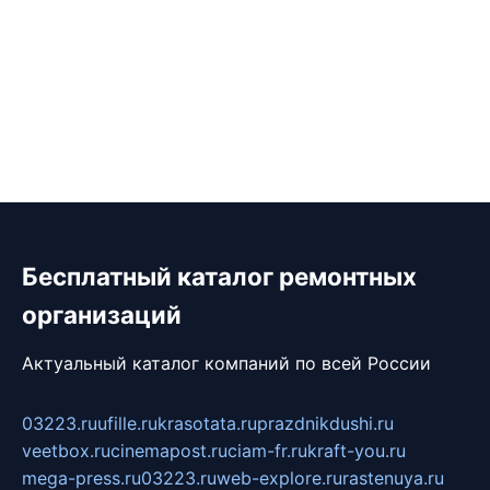
Бесплатный каталог ремонтных
организаций
Актуальный каталог компаний по всей России
03223.ru
ufille.ru
krasotata.ru
prazdnikdushi.ru
veetbox.ru
cinemapost.ru
ciam-fr.ru
kraft-you.ru
mega-press.ru
03223.ru
web-explore.ru
rastenuya.ru