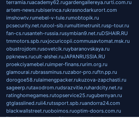
terramia.ru
academy62.ru
gardengallereya.ru
rti.com.ru
artem-news.ru
biserinca.ru
krasnodarkurort.com
imshowtv.ru
mebel-v-tule.ru
mobtopik.ru
pcsecurity.net.ru
tool-sib.ru
multimetrunit.ru
sp-tour.ru
fan-cs.ru
santeh-russia.ru
symbian9.net.ru
DSHAIR.RU
tmmotors.spb.ru
xjocuricopii.com
musavtomat.msk.ru
obustrojdom.ru
sovetcik.ru
ybaranovskaya.ru
ppknews.ru
cult-alshei.ru
JAPANRUSSIA.RU
proekciyamebel.ru
imper-finans.ru
rim.org.ru
glamourai.ru
brassminus.ru
zabor-pro.ru
ftn.pp.ru
dorogoe58.ru
laimengpacker.ru
kuzova-zapchasti.ru
sageerp.ru
taxodrom.ru
dsrazvitie.ru
hardcity.net.ru
ratinghomegames.ru
topservice25.ru
gubernyan.ru
gtglasslined.ru
ii4.ru
tssport.spb.ru
andorra24.com
blackwallstreet.ru
oboimos.ru
optim-doors.com.ru
ikuch.ru
nycr.org.ru
npa21.ru
vremya-ch.spb.ru
desert000.ru
ivtorgi.ru
ifiori.ru
catalog-statei.ru
dcv.org.ru
spetsmaster174.ru
ipkameryhiseeu.ru