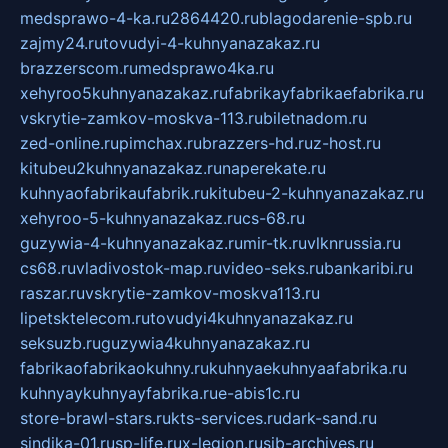
medsprawo-4-ka.ru
2864420.ru
blagodarenie-spb.ru
zajmy24.ru
tovudyi-4-kuhnyanazakaz.ru
brazzerscom.ru
medsprawo4ka.ru
xehyroo5kuhnyanazakaz.ru
fabrikayfabrikaefabrika.ru
vskrytie-zamkov-moskva-113.ru
biletnadom.ru
zed-online.ru
pimchax.ru
brazzers-hd.ru
z-host.ru
kitubeu2kuhnyanazakaz.ru
naperekate.ru
kuhnyaofabrikaufabrik.ru
kitubeu-2-kuhnyanazakaz.ru
xehyroo-5-kuhnyanazakaz.ru
cs-68.ru
guzywia-4-kuhnyanazakaz.ru
mir-tk.ru
vlknrussia.ru
cs68.ru
vladivostok-map.ru
video-seks.ru
bankaribi.ru
raszar.ru
vskrytie-zamkov-moskva113.ru
lipetsktelecom.ru
tovudyi4kuhnyanazakaz.ru
seksuzb.ru
guzywia4kuhnyanazakaz.ru
fabrikaofabrikaokuhny.ru
kuhnyaekuhnyaafabrika.ru
kuhnyaykuhnyayfabrika.ru
e-abis1c.ru
store-brawl-stars.ru
kts-services.ru
dark-sand.ru
sindika-01.ru
sp-life.ru
x-legion.ru
sib-archives.ru