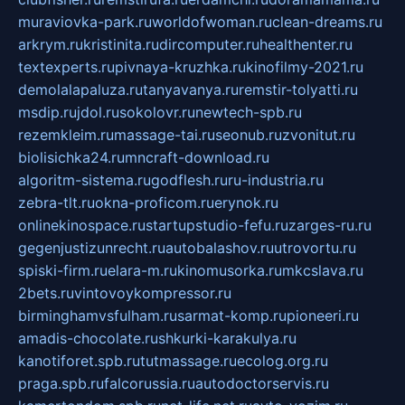
muraviovka-park.ru
worldofwoman.ru
clean-dreams.ru
arkrym.ru
kristinita.ru
dircomputer.ru
healthenter.ru
textexperts.ru
pivnaya-kruzhka.ru
kinofilmy-2021.ru
demolalapaluza.ru
tanyavanya.ru
remstir-tolyatti.ru
msdip.ru
jdol.ru
sokolovr.ru
newtech-spb.ru
rezemkleim.ru
massage-tai.ru
seonub.ru
zvonitut.ru
biolisichka24.ru
mncraft-download.ru
algoritm-sistema.ru
godflesh.ru
ru-industria.ru
zebra-tlt.ru
okna-proficom.ru
erynok.ru
onlinekinospace.ru
startupstudio-fefu.ru
zarges-ru.ru
gegenjustizunrecht.ru
autobalashov.ru
utrovortu.ru
spiski-firm.ru
elara-m.ru
kinomusorka.ru
mkcslava.ru
2bets.ru
vintovoykompressor.ru
birminghamvsfulham.ru
sarmat-komp.ru
pioneeri.ru
amadis-chocolate.ru
shkurki-karakulya.ru
kanotiforet.spb.ru
tutmassage.ru
ecolog.org.ru
praga.spb.ru
falcorussia.ru
autodoctorservis.ru