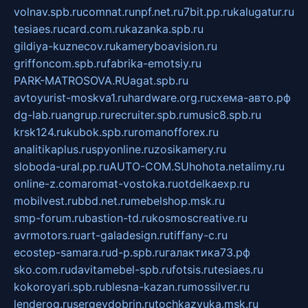
volnav.spb.ru
comnat.ru
npf.net.ru
7bit.pp.ru
kalugatur.ru
tesiaes.ru
card.com.ru
kazanka.spb.ru
gildiya-kuznecov.ru
kameryboavision.ru
griffoncom.spb.ru
fabrika-emotsiy.ru
PARK-MATROSOVA.RU
agat.spb.ru
avtoyurist-moskva1.ru
hardware.org.ru
схема-авто.рф
dg-lab.ru
angrup.ru
recruiter.spb.ru
music8.spb.ru
krsk124.ru
kubok.spb.ru
romanofforex.ru
analitikaplus.ru
spyonline.ru
zosikamery.ru
sloboda-ural.pp.ru
AUTO-COM.SU
hohota.net
alimy.ru
online-z.com
aromat-vostoka.ru
otdelkaexp.ru
mobilvest.ru
bbd.net.ru
mebelshop.msk.ru
smp-forum.ru
bastion-td.ru
kosmoscreative.ru
avrmotors.ru
art-galadesign.ru
tiffany-c.ru
ecostep-samara.ru
d-p.spb.ru
галактика73.рф
sko.com.ru
davitamebel-spb.ru
fotsis.ru
tesiaes.ru
kokoroyari.spb.ru
blesna-kazan.ru
mossilver.ru
lenderoq.ru
sergeydobrin.ru
tochkazvuka.msk.ru