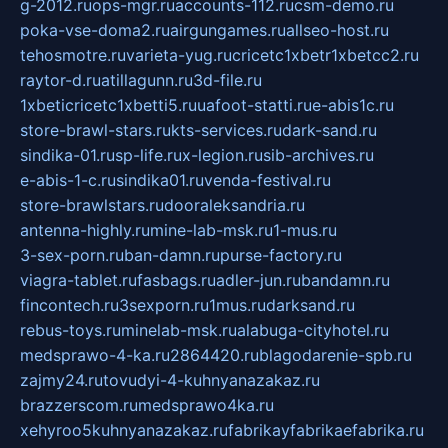
g-2012.ru
ops-mgr.ru
accounts-112.ru
csm-demo.ru
poka-vse-doma2.ru
airgungames.ru
allseo-host.ru
tehosmotre.ru
varieta-yug.ru
cricetc1xbetr1xbetcc2.ru
raytor-d.ru
atillagunn.ru
3d-file.ru
1xbeticricetc1xbetti5.ru
uafoot-statti.ru
e-abis1c.ru
store-brawl-stars.ru
kts-services.ru
dark-sand.ru
sindika-01.ru
sp-life.ru
x-legion.ru
sib-archives.ru
e-abis-1-c.ru
sindika01.ru
venda-festival.ru
store-brawlstars.ru
dooraleksandria.ru
antenna-highly.ru
mine-lab-msk.ru
1-mus.ru
3-sex-porn.ru
ban-damn.ru
purse-factory.ru
viagra-tablet.ru
fasbags.ru
adler-jun.ru
bandamn.ru
fincontech.ru
3sexporn.ru
1mus.ru
darksand.ru
rebus-toys.ru
minelab-msk.ru
alabuga-cityhotel.ru
medsprawo-4-ka.ru
2864420.ru
blagodarenie-spb.ru
zajmy24.ru
tovudyi-4-kuhnyanazakaz.ru
brazzerscom.ru
medsprawo4ka.ru
xehyroo5kuhnyanazakaz.ru
fabrikayfabrikaefabrika.ru