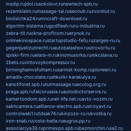
msdip.ru
jdol.ru
sokolovr.ru
newtech-spb.ru
rezemkleim.ru
massage-tai.ru
seonub.ru
zvonitut.ru
biolisichka24.ru
mncraft-download.ru
algoritm-sistema.ru
godflesh.ru
ru-industria.ru
zebra-tlt.ru
okna-proficom.ru
erynok.ru
onlinekinospace.ru
startupstudio-fefu.ru
zarges-ru.ru
gegenjustizunrecht.ru
autobalashov.ru
utrovortu.ru
spiski-firm.ru
elara-m.ru
kinomusorka.ru
mkcslava.ru
2bets.ru
vintovoykompressor.ru
birminghamvsfulham.ru
sarmat-komp.ru
pioneeri.ru
amadis-chocolate.ru
shkurki-karakulya.ru
kanotiforet.spb.ru
tutmassage.ru
ecolog.org.ru
praga.spb.ru
falcorussia.ru
autodoctorservis.ru
kamertondom.spb.ru
net-life.net.ru
avto-vozim.ru
sakhcamera.ru
alliance-electro.spb.ru
stroyavt.ru
controlweb1.ru
tdsak74.ru
kinzozo-ru.ru
kvotka.ru
iron-snab.ru
costa-bella.ru
eugrus.pp.ru
associaciya39.ru
primexpo.spb.ru
bezmorchin.ru
ia2.ru