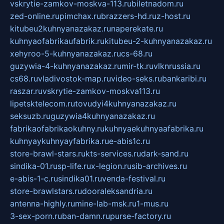
vskrytie-zamkov-moskva-113.ru
biletnadom.ru
zed-online.ru
pimchax.ru
brazzers-hd.ru
z-host.ru
kitubeu2kuhnyanazakaz.ru
naperekate.ru
kuhnyaofabrikaufabrik.ru
kitubeu-2-kuhnyanazakaz.ru
xehyroo-5-kuhnyanazakaz.ru
cs-68.ru
guzywia-4-kuhnyanazakaz.ru
mir-tk.ru
vlknrussia.ru
cs68.ru
vladivostok-map.ru
video-seks.ru
bankaribi.ru
raszar.ru
vskrytie-zamkov-moskva113.ru
lipetsktelecom.ru
tovudyi4kuhnyanazakaz.ru
seksuzb.ru
guzywia4kuhnyanazakaz.ru
fabrikaofabrikaokuhny.ru
kuhnyaekuhnyaafabrika.ru
kuhnyaykuhnyayfabrika.ru
e-abis1c.ru
store-brawl-stars.ru
kts-services.ru
dark-sand.ru
sindika-01.ru
sp-life.ru
x-legion.ru
sib-archives.ru
e-abis-1-c.ru
sindika01.ru
venda-festival.ru
store-brawlstars.ru
dooraleksandria.ru
antenna-highly.ru
mine-lab-msk.ru
1-mus.ru
3-sex-porn.ru
ban-damn.ru
purse-factory.ru