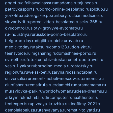
gbget.ru
alfeihavsalnassr.ru
madoma.ru
tajuncos.ru
petrovkasports.ru
porno-online-besplatno.ru
splclub.ru
york-life.ru
doroga-expo.ru
ribery.ru
cleanmedicine.ru
slovar-ivrit.ru
porno-video-besplatno.ru
seks-365.ru
ovucontrol.ru
sloty-igrovyye-avtomaty.ru
ru-industriya.ru
russkoe-porno-besplatno.ru
belgorod-day.ru
digilith.ru
pichkurovlab.ru
medic-today.ru
taksu.ru
comp123.ru
don-ykt.ru
teensvoice.ru
imgsharing.ru
domashnee-porno.ru
eva-elfie.ru
foto-tur.ru
biz-doska.ru
metropoltravel.ru
veslo-i-yakor.ru
borodino-media.ru
rostotsky.ru
regionufa.ru
weiss-bet.ru
zaryna.ru
casinotablet.ru
universalia.ru
remont-mebeli-moscow.ru
termomur.ru
clubfisher.ru
remstirufa.ru
erdamchi.ru
doramamama.ru
muraviovka-park.ru
worldofwoman.ru
clean-dreams.ru
arkrym.ru
kristinita.ru
dircomputer.ru
healthenter.ru
textexperts.ru
pivnaya-kruzhka.ru
kinofilmy-2021.ru
demolalapaluza.ru
tanyavanya.ru
remstir-tolyatti.ru