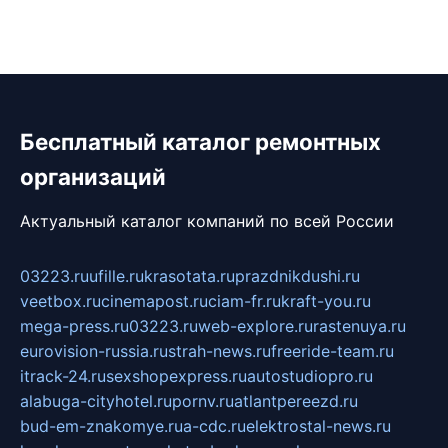
Бесплатный каталог ремонтных
организаций
Актуальный каталог компаний по всей России
03223.ru
ufille.ru
krasotata.ru
prazdnikdushi.ru
veetbox.ru
cinemapost.ru
ciam-fr.ru
kraft-you.ru
mega-press.ru
03223.ru
web-explore.ru
rastenuya.ru
eurovision-russia.ru
strah-news.ru
freeride-team.ru
itrack-24.ru
sexshopexpress.ru
autostudiopro.ru
alabuga-cityhotel.ru
pornv.ru
atlantpereezd.ru
bud-em-znakomye.ru
a-cdc.ru
elektrostal-news.ru