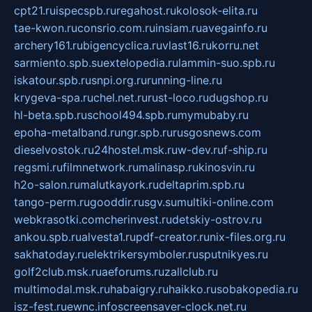
cpt21.ru
ispecspb.ru
regahost.ru
kolosok-elita.ru
tae-kwon.ru
consrio.com.ru
insiam.ru
avegainfo.ru
archery161.ru
bigencyclica.ru
vlast16.ru
korru.net
sarmiento.spb.su
extelopedia.ru
lammin-suo.spb.ru
iskatour.spb.ru
snpi.org.ru
running-line.ru
krygeva-spa.ru
chel.net.ru
rust-loco.ru
dugshop.ru
hl-beta.spb.ru
school494.spb.ru
mymubaby.ru
epoha-metalband.ru
ngr.spb.ru
rusgosnews.com
dieselvostok.ru
24hostel.msk.ru
w-dev.ru
f-ship.ru
regsmi.ru
filmnetwork.ru
malinasp.ru
kinosvin.ru
h2o-salon.ru
malutkayork.ru
deltaprim.spb.ru
tango-perm.ru
gooddir.ru
sgv.su
multiki-online.com
webkrasotki.com
cherinvest.ru
detskiy-ostrov.ru
ankou.spb.ru
alvesta1.ru
pdf-creator.ru
nix-files.org.ru
sakhatoday.ru
elektrikersymboler.ru
sputnikyes.ru
golf2club.msk.ru
aeforums.ru
zallclub.ru
multimodal.msk.ru
habaigry.ru
haikko.ru
sobakopedia.ru
isz-fest.ru
ewnc.info
screensaver-clock.net.ru