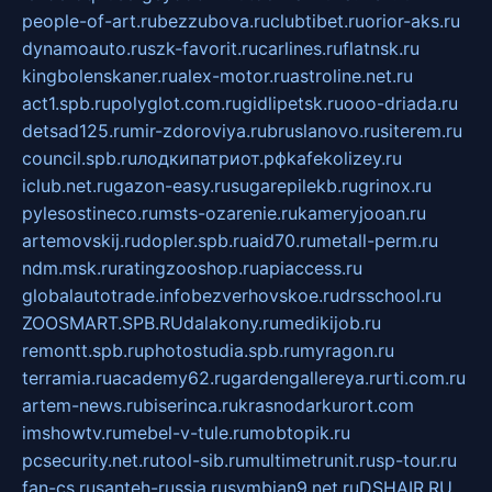
people-of-art.ru
bezzubova.ru
clubtibet.ru
orior-aks.ru
dynamoauto.ru
szk-favorit.ru
carlines.ru
flatnsk.ru
kingbolenskaner.ru
alex-motor.ru
astroline.net.ru
act1.spb.ru
polyglot.com.ru
gidlipetsk.ru
ooo-driada.ru
detsad125.ru
mir-zdoroviya.ru
bruslanovo.ru
siterem.ru
council.spb.ru
лодкипатриот.рф
kafekolizey.ru
iclub.net.ru
gazon-easy.ru
sugarepilekb.ru
grinox.ru
pylesostineco.ru
msts-ozarenie.ru
kameryjooan.ru
artemovskij.ru
dopler.spb.ru
aid70.ru
metall-perm.ru
ndm.msk.ru
ratingzooshop.ru
apiaccess.ru
globalautotrade.info
bezverhovskoe.ru
drsschool.ru
ZOOSMART.SPB.RU
dalakony.ru
medikijob.ru
remontt.spb.ru
photostudia.spb.ru
myragon.ru
terramia.ru
academy62.ru
gardengallereya.ru
rti.com.ru
artem-news.ru
biserinca.ru
krasnodarkurort.com
imshowtv.ru
mebel-v-tule.ru
mobtopik.ru
pcsecurity.net.ru
tool-sib.ru
multimetrunit.ru
sp-tour.ru
fan-cs.ru
santeh-russia.ru
symbian9.net.ru
DSHAIR.RU