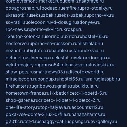
korolevremont-market.ru
budem-znakomye.ru
oooagrosnab.ru
fpodaso.ru
emfire.ru
pro-otdelky.ru
ukrasotki.ru
seksuzbek.ru
seks-uzbek.ru
porno-vk.ru
sovratili.ru
olecoon.ru
vd-dosug.ru
adonyev.ru
rbc-news.ru
porno-skvirt.ru
krospr.ru
13autor-kolonka.ru
sormol.ru
2rich.ru
hostel-65.ru
hostserve.ru
porno-na-russkom.ru
mishinlab.ru
neznobi.ru
bigfatcc.ru
habble.ru
starbucksvia.ru
delfinet.ru
silvernano.ru
elestal.ru
vektor-doroga.ru
velotrenajery.ru
pronso54.ru
lenasever.ru
lovinskix.ru
show-pets.ru
smartnews03.ru
discofoxworld.ru
miraclecoon.ru
pongup.ru
hostel65.ru
liura.ru
glasspb.ru
firehunters.ru
gribowo.ru
gnalis.ru
bulkitula.ru
hometown-france.ru
1-xbeticricetc-1-xbetti-5.ru
shop-garena.ru
cricetc-1-xbetr-1-xbetcc-2.ru
one-life-story.ru
top-halyava.ru
accounts112.ru
poka-vse-doma-2.ru
3-d-file.ru
hahahaharms.ru
g2012.ru
tst-1.ru
shaggy-cat.ru
opsmgr.ru
ev-gallery.ru