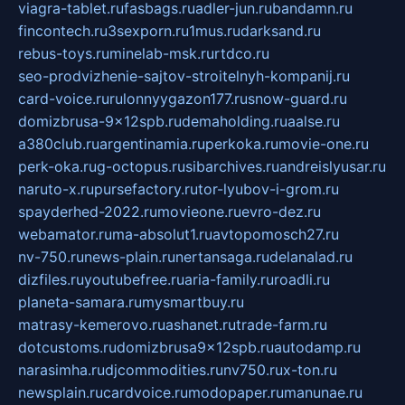
viagra-tablet.ru
fasbags.ru
adler-jun.ru
bandamn.ru
fincontech.ru
3sexporn.ru
1mus.ru
darksand.ru
rebus-toys.ru
minelab-msk.ru
rtdco.ru
seo-prodvizhenie-sajtov-stroitelnyh-kompanij.ru
card-voice.ru
rulonnyygazon177.ru
snow-guard.ru
domizbrusa-9x12spb.ru
demaholding.ru
aalse.ru
a380club.ru
argentinamia.ru
perkoka.ru
movie-one.ru
perk-oka.ru
g-octopus.ru
sibarchives.ru
andreislyusar.ru
naruto-x.ru
pursefactory.ru
tor-lyubov-i-grom.ru
spayderhed-2022.ru
movieone.ru
evro-dez.ru
webamator.ru
ma-absolut1.ru
avtopomosch27.ru
nv-750.ru
news-plain.ru
nertansaga.ru
delanalad.ru
dizfiles.ru
youtubefree.ru
aria-family.ru
roadli.ru
planeta-samara.ru
mysmartbuy.ru
matrasy-kemerovo.ru
ashanet.ru
trade-farm.ru
dotcustoms.ru
domizbrusa9x12spb.ru
autodamp.ru
narasimha.ru
djcommodities.ru
nv750.ru
x-ton.ru
newsplain.ru
cardvoice.ru
modopaper.ru
manunae.ru