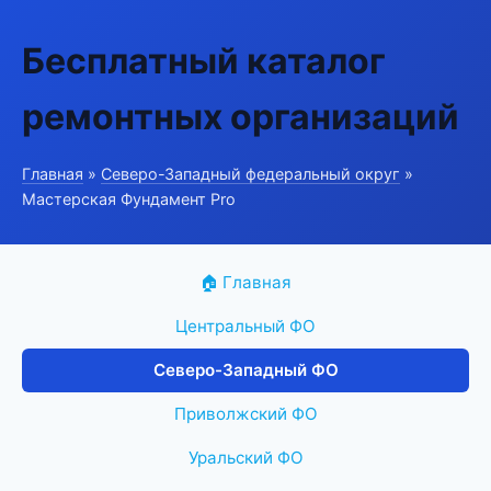
Бесплатный каталог
ремонтных организаций
Главная
»
Северо-Западный федеральный округ
»
Мастерская Фундамент Pro
🏠 Главная
Центральный ФО
Северо-Западный ФО
Приволжский ФО
Уральский ФО