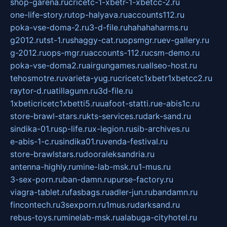
shop-garena.ru
cricetc-1-xbetr-1-xbetcc-2.ru
one-life-story.ru
top-halyava.ru
accounts112.ru
poka-vse-doma-2.ru
3-d-file.ru
hahahaharms.ru
g2012.ru
tst-1.ru
shaggy-cat.ru
opsmgr.ru
ev-gallery.ru
g-2012.ru
ops-mgr.ru
accounts-112.ru
csm-demo.ru
poka-vse-doma2.ru
airgungames.ru
allseo-host.ru
tehosmotre.ru
varieta-yug.ru
cricetc1xbetr1xbetcc2.ru
raytor-d.ru
atillagunn.ru
3d-file.ru
1xbeticricetc1xbetti5.ru
uafoot-statti.ru
e-abis1c.ru
store-brawl-stars.ru
kts-services.ru
dark-sand.ru
sindika-01.ru
sp-life.ru
x-legion.ru
sib-archives.ru
e-abis-1-c.ru
sindika01.ru
venda-festival.ru
store-brawlstars.ru
dooraleksandria.ru
antenna-highly.ru
mine-lab-msk.ru
1-mus.ru
3-sex-porn.ru
ban-damn.ru
purse-factory.ru
viagra-tablet.ru
fasbags.ru
adler-jun.ru
bandamn.ru
fincontech.ru
3sexporn.ru
1mus.ru
darksand.ru
rebus-toys.ru
minelab-msk.ru
alabuga-cityhotel.ru