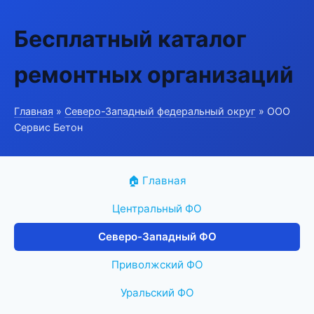
Бесплатный каталог
ремонтных организаций
Главная
»
Северо-Западный федеральный округ
» ООО
Сервис Бетон
🏠 Главная
Центральный ФО
Северо-Западный ФО
Приволжский ФО
Уральский ФО