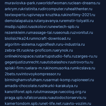
muraviovka-park.ru
worldofwoman.ru
clean-dreams.ru
arkrym.ru
kristinita.ru
dircomputer.ru
healthenter.ru
textexperts.ru
pivnaya-kruzhka.ru
kinofilmy-2021.ru
demolalapaluza.ru
tanyavanya.ru
remstir-tolyatti.ru
msdip.ru
jdol.ru
sokolovr.ru
newtech-spb.ru
rezemkleim.ru
massage-tai.ru
seonub.ru
zvonitut.ru
biolisichka24.ru
mncraft-download.ru
algoritm-sistema.ru
godflesh.ru
ru-industria.ru
zebra-tlt.ru
okna-proficom.ru
erynok.ru
onlinekinospace.ru
startupstudio-fefu.ru
zarges-ru.ru
gegenjustizunrecht.ru
autobalashov.ru
utrovortu.ru
spiski-firm.ru
elara-m.ru
kinomusorka.ru
mkcslava.ru
2bets.ru
vintovoykompressor.ru
birminghamvsfulham.ru
sarmat-komp.ru
pioneeri.ru
amadis-chocolate.ru
shkurki-karakulya.ru
kanotiforet.spb.ru
tutmassage.ru
ecolog.org.ru
praga.spb.ru
falcorussia.ru
autodoctorservis.ru
kamertondom.spb.ru
net-life.net.ru
avto-vozim.ru