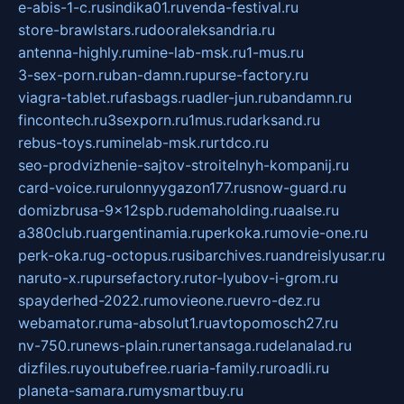
e-abis-1-c.ru
sindika01.ru
venda-festival.ru
store-brawlstars.ru
dooraleksandria.ru
antenna-highly.ru
mine-lab-msk.ru
1-mus.ru
3-sex-porn.ru
ban-damn.ru
purse-factory.ru
viagra-tablet.ru
fasbags.ru
adler-jun.ru
bandamn.ru
fincontech.ru
3sexporn.ru
1mus.ru
darksand.ru
rebus-toys.ru
minelab-msk.ru
rtdco.ru
seo-prodvizhenie-sajtov-stroitelnyh-kompanij.ru
card-voice.ru
rulonnyygazon177.ru
snow-guard.ru
domizbrusa-9x12spb.ru
demaholding.ru
aalse.ru
a380club.ru
argentinamia.ru
perkoka.ru
movie-one.ru
perk-oka.ru
g-octopus.ru
sibarchives.ru
andreislyusar.ru
naruto-x.ru
pursefactory.ru
tor-lyubov-i-grom.ru
spayderhed-2022.ru
movieone.ru
evro-dez.ru
webamator.ru
ma-absolut1.ru
avtopomosch27.ru
nv-750.ru
news-plain.ru
nertansaga.ru
delanalad.ru
dizfiles.ru
youtubefree.ru
aria-family.ru
roadli.ru
planeta-samara.ru
mysmartbuy.ru