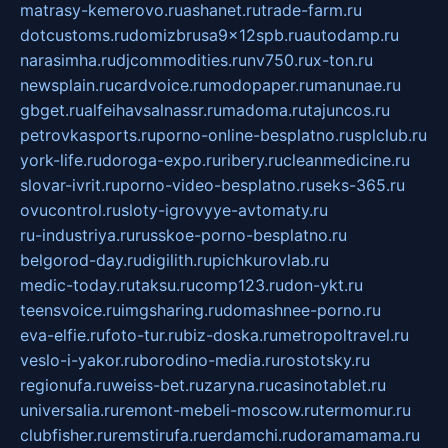
matrasy-kemerovo.ru
ashanet.ru
trade-farm.ru
dotcustoms.ru
domizbrusa9x12spb.ru
autodamp.ru
narasimha.ru
djcommodities.ru
nv750.ru
x-ton.ru
newsplain.ru
cardvoice.ru
modopaper.ru
manunae.ru
gbget.ru
alfeihavsalnassr.ru
madoma.ru
tajuncos.ru
petrovkasports.ru
porno-online-besplatno.ru
splclub.ru
york-life.ru
doroga-expo.ru
ribery.ru
cleanmedicine.ru
slovar-ivrit.ru
porno-video-besplatno.ru
seks-365.ru
ovucontrol.ru
sloty-igrovyye-avtomaty.ru
ru-industriya.ru
russkoe-porno-besplatno.ru
belgorod-day.ru
digilith.ru
pichkurovlab.ru
medic-today.ru
taksu.ru
comp123.ru
don-ykt.ru
teensvoice.ru
imgsharing.ru
domashnee-porno.ru
eva-elfie.ru
foto-tur.ru
biz-doska.ru
metropoltravel.ru
veslo-i-yakor.ru
borodino-media.ru
rostotsky.ru
regionufa.ru
weiss-bet.ru
zaryna.ru
casinotablet.ru
universalia.ru
remont-mebeli-moscow.ru
termomur.ru
clubfisher.ru
remstirufa.ru
erdamchi.ru
doramamama.ru