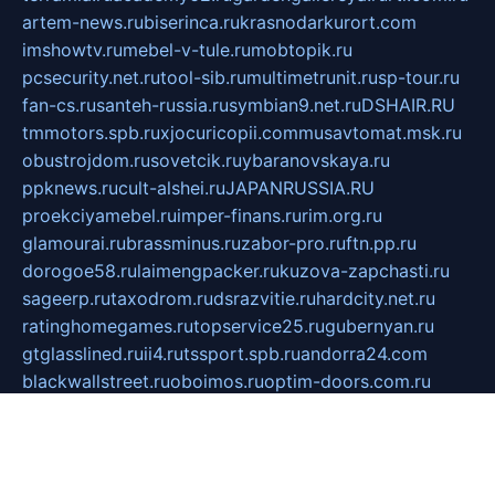
artem-news.ru
biserinca.ru
krasnodarkurort.com
imshowtv.ru
mebel-v-tule.ru
mobtopik.ru
pcsecurity.net.ru
tool-sib.ru
multimetrunit.ru
sp-tour.ru
fan-cs.ru
santeh-russia.ru
symbian9.net.ru
DSHAIR.RU
tmmotors.spb.ru
xjocuricopii.com
musavtomat.msk.ru
obustrojdom.ru
sovetcik.ru
ybaranovskaya.ru
ppknews.ru
cult-alshei.ru
JAPANRUSSIA.RU
proekciyamebel.ru
imper-finans.ru
rim.org.ru
glamourai.ru
brassminus.ru
zabor-pro.ru
ftn.pp.ru
dorogoe58.ru
laimengpacker.ru
kuzova-zapchasti.ru
sageerp.ru
taxodrom.ru
dsrazvitie.ru
hardcity.net.ru
ratinghomegames.ru
topservice25.ru
gubernyan.ru
gtglasslined.ru
ii4.ru
tssport.spb.ru
andorra24.com
blackwallstreet.ru
oboimos.ru
optim-doors.com.ru
ikuch.ru
nycr.org.ru
npa21.ru
vremya-ch.spb.ru
desert000.ru
ivtorgi.ru
ifiori.ru
catalog-statei.ru
dcv.org.ru
spetsmaster174.ru
ipkameryhiseeu.ru
dum26.ru
ruspol.spb.ru
fr-opendp.ru
kam-solnyshko.ru