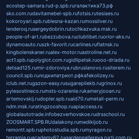
ecostep-samara.ru
d-p.spb.ru
галактика73.рф
sko.com.ru
davitamebel-spb.ru
fotsis.ru
tesiaes.ru
kokoroyari.spb.ru
blesna-kazan.ru
mossilver.ru
lenderoq.ru
sergeydobrin.ru
tochkazvuka.msk.ru
people-of-art.ru
bezzubova.ru
clubtibet.ru
orior-aks.ru
dynamoauto.ru
szk-favorit.ru
carlines.ru
flatnsk.ru
kingbolenskaner.ru
alex-motor.ru
astroline.net.ru
act1.spb.ru
polyglot.com.ru
gidlipetsk.ru
ooo-driada.ru
detsad125.ru
mir-zdoroviya.ru
bruslanovo.ru
siterem.ru
council.spb.ru
лодкипатриот.рф
kafekolizey.ru
iclub.net.ru
gazon-easy.ru
sugarepilekb.ru
grinox.ru
pylesostineco.ru
msts-ozarenie.ru
kameryjooan.ru
artemovskij.ru
dopler.spb.ru
aid70.ru
metall-perm.ru
ndm.msk.ru
ratingzooshop.ru
apiaccess.ru
globalautotrade.info
bezverhovskoe.ru
drsschool.ru
ZOOSMART.SPB.RU
dalakony.ru
medikijob.ru
remontt.spb.ru
photostudia.spb.ru
myragon.ru
terramia.ru
academy62.ru
gardengallereya.ru
rti.com.ru