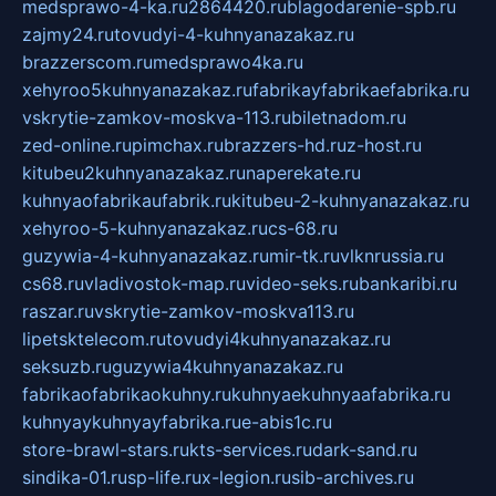
medsprawo-4-ka.ru
2864420.ru
blagodarenie-spb.ru
zajmy24.ru
tovudyi-4-kuhnyanazakaz.ru
brazzerscom.ru
medsprawo4ka.ru
xehyroo5kuhnyanazakaz.ru
fabrikayfabrikaefabrika.ru
vskrytie-zamkov-moskva-113.ru
biletnadom.ru
zed-online.ru
pimchax.ru
brazzers-hd.ru
z-host.ru
kitubeu2kuhnyanazakaz.ru
naperekate.ru
kuhnyaofabrikaufabrik.ru
kitubeu-2-kuhnyanazakaz.ru
xehyroo-5-kuhnyanazakaz.ru
cs-68.ru
guzywia-4-kuhnyanazakaz.ru
mir-tk.ru
vlknrussia.ru
cs68.ru
vladivostok-map.ru
video-seks.ru
bankaribi.ru
raszar.ru
vskrytie-zamkov-moskva113.ru
lipetsktelecom.ru
tovudyi4kuhnyanazakaz.ru
seksuzb.ru
guzywia4kuhnyanazakaz.ru
fabrikaofabrikaokuhny.ru
kuhnyaekuhnyaafabrika.ru
kuhnyaykuhnyayfabrika.ru
e-abis1c.ru
store-brawl-stars.ru
kts-services.ru
dark-sand.ru
sindika-01.ru
sp-life.ru
x-legion.ru
sib-archives.ru