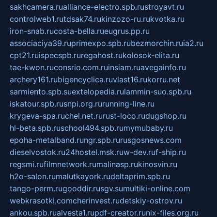
sakhcamera.ru
alliance-electro.spb.ru
stroyavt.ru
controlweb1.ru
tdsak74.ru
kinzozo-ru.ru
kvotka.ru
iron-snab.ru
costa-bella.ru
eugrus.pp.ru
associaciya39.ru
primexpo.spb.ru
bezmorchin.ru
ia2.ru
cpt21.ru
ispecspb.ru
regahost.ru
kolosok-elita.ru
tae-kwon.ru
consrio.com.ru
insiam.ru
avegainfo.ru
archery161.ru
bigencyclica.ru
vlast16.ru
korru.net
sarmiento.spb.su
extelopedia.ru
lammin-suo.spb.ru
iskatour.spb.ru
snpi.org.ru
running-line.ru
krygeva-spa.ru
chel.net.ru
rust-loco.ru
dugshop.ru
hl-beta.spb.ru
school494.spb.ru
mymubaby.ru
epoha-metalband.ru
ngr.spb.ru
rusgosnews.com
dieselvostok.ru
24hostel.msk.ru
w-dev.ru
f-ship.ru
regsmi.ru
filmnetwork.ru
malinasp.ru
kinosvin.ru
h2o-salon.ru
malutkayork.ru
deltaprim.spb.ru
tango-perm.ru
gooddir.ru
sgv.su
multiki-online.com
webkrasotki.com
cherinvest.ru
detskiy-ostrov.ru
ankou.spb.ru
alvesta1.ru
pdf-creator.ru
nix-files.org.ru