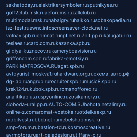
sakhatoday.ru
elektrikersymboler.ru
sputnikyes.ru
golf2club.msk.ru
aeforums.ru
zallclub.ru
multimodal.msk.ru
habaigry.ru
haikko.ru
sobakopedia.ru
isz-fest.ru
ewnc.info
screensaver-clock.net.ru
volnav.spb.ru
comnat.ru
npf.net.ru
7bit.pp.ru
kalugatur.ru
tesiaes.ru
card.com.ru
kazanka.spb.ru
gildiya-kuznecov.ru
kameryboavision.ru
griffoncom.spb.ru
fabrika-emotsiy.ru
PARK-MATROSOVA.RU
agat.spb.ru
avtoyurist-moskva1.ru
hardware.org.ru
схема-авто.рф
dg-lab.ru
angrup.ru
recruiter.spb.ru
music8.spb.ru
krsk124.ru
kubok.spb.ru
romanofforex.ru
analitikaplus.ru
spyonline.ru
zosikamery.ru
sloboda-ural.pp.ru
AUTO-COM.SU
hohota.net
alimy.ru
online-z.com
aromat-vostoka.ru
otdelkaexp.ru
mobilvest.ru
bbd.net.ru
mebelshop.msk.ru
smp-forum.ru
bastion-td.ru
kosmoscreative.ru
avrmotors.ru
art-galadesign.ru
tiffany-c.ru