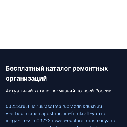
Бесплатный каталог ремонтных
организаций
Актуальный каталог компаний по всей России
03223.ru
ufille.ru
krasotata.ru
prazdnikdushi.ru
veetbox.ru
cinemapost.ru
ciam-fr.ru
kraft-you.ru
mega-press.ru
03223.ru
web-explore.ru
rastenuya.ru