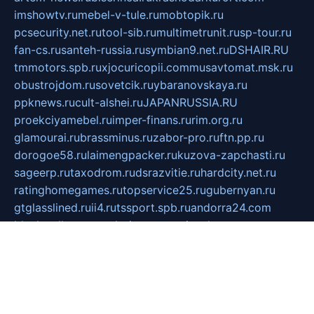
imshowtv.ru
mebel-v-tule.ru
mobtopik.ru
pcsecurity.net.ru
tool-sib.ru
multimetrunit.ru
sp-tour.ru
fan-cs.ru
santeh-russia.ru
symbian9.net.ru
DSHAIR.RU
tmmotors.spb.ru
xjocuricopii.com
musavtomat.msk.ru
obustrojdom.ru
sovetcik.ru
ybaranovskaya.ru
ppknews.ru
cult-alshei.ru
JAPANRUSSIA.RU
proekciyamebel.ru
imper-finans.ru
rim.org.ru
glamourai.ru
brassminus.ru
zabor-pro.ru
ftn.pp.ru
dorogoe58.ru
laimengpacker.ru
kuzova-zapchasti.ru
sageerp.ru
taxodrom.ru
dsrazvitie.ru
hardcity.net.ru
ratinghomegames.ru
topservice25.ru
gubernyan.ru
gtglasslined.ru
ii4.ru
tssport.spb.ru
andorra24.com
blackwallstreet.ru
oboimos.ru
optim-doors.com.ru
ikuch.ru
nycr.org.ru
npa21.ru
vremya-ch.spb.ru
desert000.ru
ivtorgi.ru
ifiori.ru
catalog-statei.ru
dcv.org.ru
spetsmaster174.ru
ipkameryhiseeu.ru
dum26.ru
ruspol.spb.ru
fr-opendp.ru
kam-solnyshko.ru
cheyenne-arapaho.ru
sevzapmetal.spb.ru