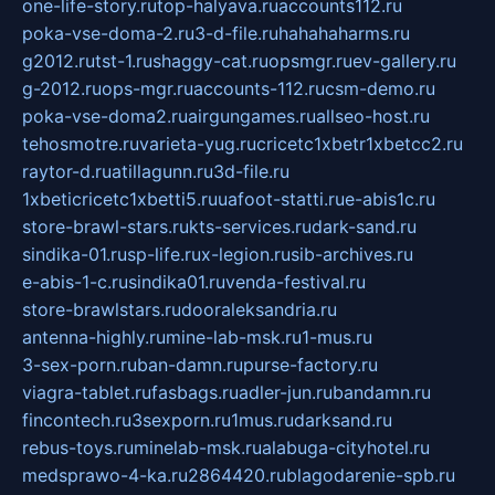
one-life-story.ru
top-halyava.ru
accounts112.ru
poka-vse-doma-2.ru
3-d-file.ru
hahahaharms.ru
g2012.ru
tst-1.ru
shaggy-cat.ru
opsmgr.ru
ev-gallery.ru
g-2012.ru
ops-mgr.ru
accounts-112.ru
csm-demo.ru
poka-vse-doma2.ru
airgungames.ru
allseo-host.ru
tehosmotre.ru
varieta-yug.ru
cricetc1xbetr1xbetcc2.ru
raytor-d.ru
atillagunn.ru
3d-file.ru
1xbeticricetc1xbetti5.ru
uafoot-statti.ru
e-abis1c.ru
store-brawl-stars.ru
kts-services.ru
dark-sand.ru
sindika-01.ru
sp-life.ru
x-legion.ru
sib-archives.ru
e-abis-1-c.ru
sindika01.ru
venda-festival.ru
store-brawlstars.ru
dooraleksandria.ru
antenna-highly.ru
mine-lab-msk.ru
1-mus.ru
3-sex-porn.ru
ban-damn.ru
purse-factory.ru
viagra-tablet.ru
fasbags.ru
adler-jun.ru
bandamn.ru
fincontech.ru
3sexporn.ru
1mus.ru
darksand.ru
rebus-toys.ru
minelab-msk.ru
alabuga-cityhotel.ru
medsprawo-4-ka.ru
2864420.ru
blagodarenie-spb.ru