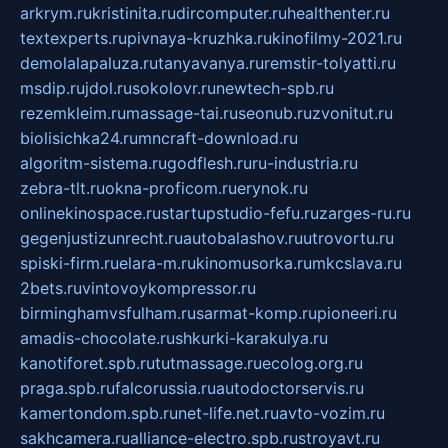
arkrym.ru
kristinita.ru
dircomputer.ru
healthenter.ru
textexperts.ru
pivnaya-kruzhka.ru
kinofilmy-2021.ru
demolalapaluza.ru
tanyavanya.ru
remstir-tolyatti.ru
msdip.ru
jdol.ru
sokolovr.ru
newtech-spb.ru
rezemkleim.ru
massage-tai.ru
seonub.ru
zvonitut.ru
biolisichka24.ru
mncraft-download.ru
algoritm-sistema.ru
godflesh.ru
ru-industria.ru
zebra-tlt.ru
okna-proficom.ru
erynok.ru
onlinekinospace.ru
startupstudio-fefu.ru
zarges-ru.ru
gegenjustizunrecht.ru
autobalashov.ru
utrovortu.ru
spiski-firm.ru
elara-m.ru
kinomusorka.ru
mkcslava.ru
2bets.ru
vintovoykompressor.ru
birminghamvsfulham.ru
sarmat-komp.ru
pioneeri.ru
amadis-chocolate.ru
shkurki-karakulya.ru
kanotiforet.spb.ru
tutmassage.ru
ecolog.org.ru
praga.spb.ru
falcorussia.ru
autodoctorservis.ru
kamertondom.spb.ru
net-life.net.ru
avto-vozim.ru
sakhcamera.ru
alliance-electro.spb.ru
stroyavt.ru