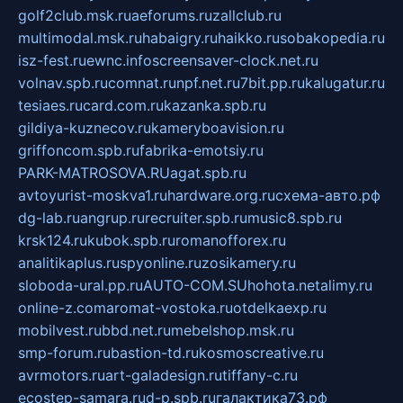
golf2club.msk.ru
aeforums.ru
zallclub.ru
multimodal.msk.ru
habaigry.ru
haikko.ru
sobakopedia.ru
isz-fest.ru
ewnc.info
screensaver-clock.net.ru
volnav.spb.ru
comnat.ru
npf.net.ru
7bit.pp.ru
kalugatur.ru
tesiaes.ru
card.com.ru
kazanka.spb.ru
gildiya-kuznecov.ru
kameryboavision.ru
griffoncom.spb.ru
fabrika-emotsiy.ru
PARK-MATROSOVA.RU
agat.spb.ru
avtoyurist-moskva1.ru
hardware.org.ru
схема-авто.рф
dg-lab.ru
angrup.ru
recruiter.spb.ru
music8.spb.ru
krsk124.ru
kubok.spb.ru
romanofforex.ru
analitikaplus.ru
spyonline.ru
zosikamery.ru
sloboda-ural.pp.ru
AUTO-COM.SU
hohota.net
alimy.ru
online-z.com
aromat-vostoka.ru
otdelkaexp.ru
mobilvest.ru
bbd.net.ru
mebelshop.msk.ru
smp-forum.ru
bastion-td.ru
kosmoscreative.ru
avrmotors.ru
art-galadesign.ru
tiffany-c.ru
ecostep-samara.ru
d-p.spb.ru
галактика73.рф