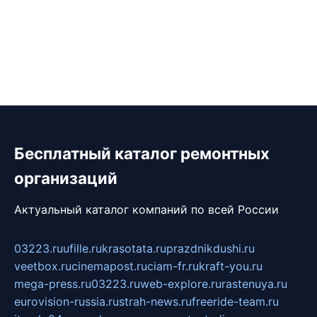
Бесплатный каталог ремонтных
организаций
Актуальный каталог компаний по всей России
03223.ru
ufille.ru
krasotata.ru
prazdnikdushi.ru
veetbox.ru
cinemapost.ru
ciam-fr.ru
kraft-you.ru
mega-press.ru
03223.ru
web-explore.ru
rastenuya.ru
eurovision-russia.ru
strah-news.ru
freeride-team.ru