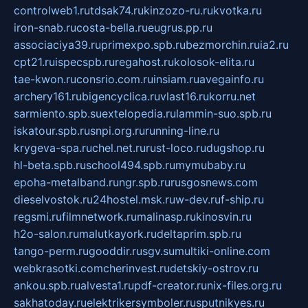
controlweb1.ru
tdsak74.ru
kinzozo-ru.ru
kvotka.ru
iron-snab.ru
costa-bella.ru
eugrus.pp.ru
associaciya39.ru
primexpo.spb.ru
bezmorchin.ru
ia2.ru
cpt21.ru
ispecspb.ru
regahost.ru
kolosok-elita.ru
tae-kwon.ru
consrio.com.ru
insiam.ru
avegainfo.ru
archery161.ru
bigencyclica.ru
vlast16.ru
korru.net
sarmiento.spb.su
extelopedia.ru
lammin-suo.spb.ru
iskatour.spb.ru
snpi.org.ru
running-line.ru
krygeva-spa.ru
chel.net.ru
rust-loco.ru
dugshop.ru
hl-beta.spb.ru
school494.spb.ru
mymubaby.ru
epoha-metalband.ru
ngr.spb.ru
rusgosnews.com
dieselvostok.ru
24hostel.msk.ru
w-dev.ru
f-ship.ru
regsmi.ru
filmnetwork.ru
malinasp.ru
kinosvin.ru
h2o-salon.ru
malutkayork.ru
deltaprim.spb.ru
tango-perm.ru
gooddir.ru
sgv.su
multiki-online.com
webkrasotki.com
cherinvest.ru
detskiy-ostrov.ru
ankou.spb.ru
alvesta1.ru
pdf-creator.ru
nix-files.org.ru
sakhatoday.ru
elektrikersymboler.ru
sputnikyes.ru