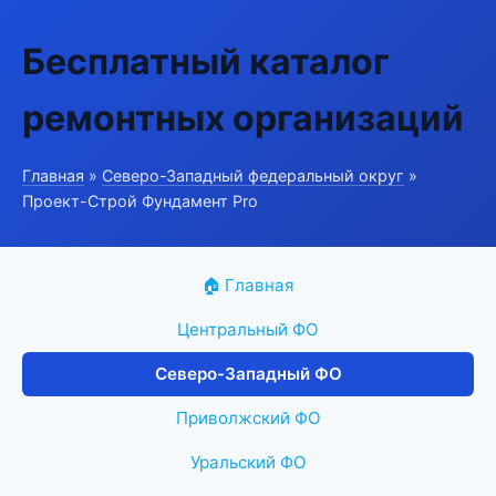
Бесплатный каталог
ремонтных организаций
Главная
»
Северо-Западный федеральный округ
»
Проект-Строй Фундамент Pro
🏠 Главная
Центральный ФО
Северо-Западный ФО
Приволжский ФО
Уральский ФО