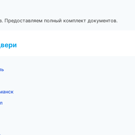
в. Предоставляем полный комплект документов.
двери
ль
манск
л