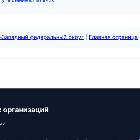
 утепление в Нальчик
о-Западный федеральный округ
|
Главная страница
х организаций
сии