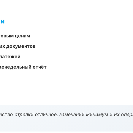
ми
птовым ценам
их документов
платежей
женедельный отчёт
чество отделки отличное, замечаний минимум и их опер