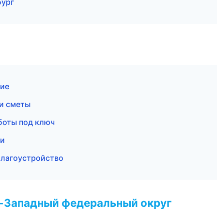
бург
ние
 и сметы
боты под ключ
ти
благоустройство
о-Западный федеральный округ