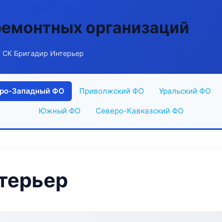
ремонтных организаций
 СК Бригадир Интерьер
ро-Западный ФО
Приволжский ФО
Уральский ФО
Южный ФО
Северо-Кавказский ФО
терьер