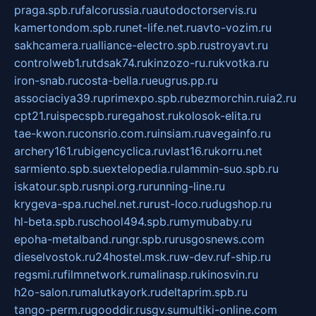
praga.spb.ru
falcorussia.ru
autodoctorservis.ru
kamertondom.spb.ru
net-life.net.ru
avto-vozim.ru
sakhcamera.ru
alliance-electro.spb.ru
stroyavt.ru
controlweb1.ru
tdsak74.ru
kinzozo-ru.ru
kvotka.ru
iron-snab.ru
costa-bella.ru
eugrus.pp.ru
associaciya39.ru
primexpo.spb.ru
bezmorchin.ru
ia2.ru
cpt21.ru
ispecspb.ru
regahost.ru
kolosok-elita.ru
tae-kwon.ru
consrio.com.ru
insiam.ru
avegainfo.ru
archery161.ru
bigencyclica.ru
vlast16.ru
korru.net
sarmiento.spb.su
extelopedia.ru
lammin-suo.spb.ru
iskatour.spb.ru
snpi.org.ru
running-line.ru
krygeva-spa.ru
chel.net.ru
rust-loco.ru
dugshop.ru
hl-beta.spb.ru
school494.spb.ru
mymubaby.ru
epoha-metalband.ru
ngr.spb.ru
rusgosnews.com
dieselvostok.ru
24hostel.msk.ru
w-dev.ru
f-ship.ru
regsmi.ru
filmnetwork.ru
malinasp.ru
kinosvin.ru
h2o-salon.ru
malutkayork.ru
deltaprim.spb.ru
tango-perm.ru
gooddir.ru
sgv.su
multiki-online.com