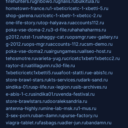
firehunters.ru
gribowo.ru
gnalis.ru
bulkitula.ru
hometown-france.ru
1-xbeticricetc-1-xbetti-5.ru
shop-garena.ru
cricetc-1-xbetr-1-xbetcc-2.ru
one-life-story.ru
top-halyava.ru
accounts112.ru
poka-vse-doma-2.ru
3-d-file.ru
hahahaharms.ru
g2012.ru
tst-1.ru
shaggy-cat.ru
opsmgr.ru
ev-gallery.ru
g-2012.ru
ops-mgr.ru
accounts-112.ru
csm-demo.ru
poka-vse-doma2.ru
airgungames.ru
allseo-host.ru
tehosmotre.ru
varieta-yug.ru
cricetc1xbetr1xbetcc2.ru
raytor-d.ru
atillagunn.ru
3d-file.ru
1xbeticricetc1xbetti5.ru
uafoot-statti.ru
e-abis1c.ru
store-brawl-stars.ru
kts-services.ru
dark-sand.ru
sindika-01.ru
sp-life.ru
x-legion.ru
sib-archives.ru
e-abis-1-c.ru
sindika01.ru
venda-festival.ru
store-brawlstars.ru
dooraleksandria.ru
antenna-highly.ru
mine-lab-msk.ru
1-mus.ru
3-sex-porn.ru
ban-damn.ru
purse-factory.ru
viagra-tablet.ru
fasbags.ru
adler-jun.ru
bandamn.ru