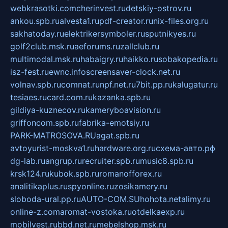
webkrasotki.com
cherinvest.ru
detskiy-ostrov.ru
ankou.spb.ru
alvesta1.ru
pdf-creator.ru
nix-files.org.ru
sakhatoday.ru
elektrikersymboler.ru
sputnikyes.ru
golf2club.msk.ru
aeforums.ru
zallclub.ru
multimodal.msk.ru
habaigry.ru
haikko.ru
sobakopedia.ru
isz-fest.ru
ewnc.info
screensaver-clock.net.ru
volnav.spb.ru
comnat.ru
npf.net.ru
7bit.pp.ru
kalugatur.ru
tesiaes.ru
card.com.ru
kazanka.spb.ru
gildiya-kuznecov.ru
kameryboavision.ru
griffoncom.spb.ru
fabrika-emotsiy.ru
PARK-MATROSOVA.RU
agat.spb.ru
avtoyurist-moskva1.ru
hardware.org.ru
схема-авто.рф
dg-lab.ru
angrup.ru
recruiter.spb.ru
music8.spb.ru
krsk124.ru
kubok.spb.ru
romanofforex.ru
analitikaplus.ru
spyonline.ru
zosikamery.ru
sloboda-ural.pp.ru
AUTO-COM.SU
hohota.net
alimy.ru
online-z.com
aromat-vostoka.ru
otdelkaexp.ru
mobilvest.ru
bbd.net.ru
mebelshop.msk.ru