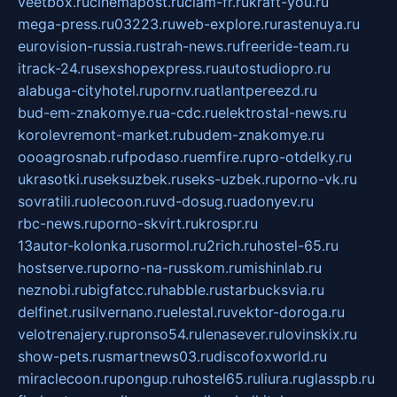
veetbox.ru
cinemapost.ru
ciam-fr.ru
kraft-you.ru
mega-press.ru
03223.ru
web-explore.ru
rastenuya.ru
eurovision-russia.ru
strah-news.ru
freeride-team.ru
itrack-24.ru
sexshopexpress.ru
autostudiopro.ru
alabuga-cityhotel.ru
pornv.ru
atlantpereezd.ru
bud-em-znakomye.ru
a-cdc.ru
elektrostal-news.ru
korolevremont-market.ru
budem-znakomye.ru
oooagrosnab.ru
fpodaso.ru
emfire.ru
pro-otdelky.ru
ukrasotki.ru
seksuzbek.ru
seks-uzbek.ru
porno-vk.ru
sovratili.ru
olecoon.ru
vd-dosug.ru
adonyev.ru
rbc-news.ru
porno-skvirt.ru
krospr.ru
13autor-kolonka.ru
sormol.ru
2rich.ru
hostel-65.ru
hostserve.ru
porno-na-russkom.ru
mishinlab.ru
neznobi.ru
bigfatcc.ru
habble.ru
starbucksvia.ru
delfinet.ru
silvernano.ru
elestal.ru
vektor-doroga.ru
velotrenajery.ru
pronso54.ru
lenasever.ru
lovinskix.ru
show-pets.ru
smartnews03.ru
discofoxworld.ru
miraclecoon.ru
pongup.ru
hostel65.ru
liura.ru
glasspb.ru