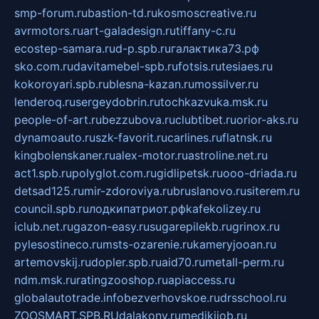
smp-forum.ru
bastion-td.ru
kosmoscreative.ru
avrmotors.ru
art-galadesign.ru
tiffany-c.ru
ecostep-samara.ru
d-p.spb.ru
галактика73.рф
sko.com.ru
davitamebel-spb.ru
fotsis.ru
tesiaes.ru
kokoroyari.spb.ru
blesna-kazan.ru
mossilver.ru
lenderoq.ru
sergeydobrin.ru
tochkazvuka.msk.ru
people-of-art.ru
bezzubova.ru
clubtibet.ru
orior-aks.ru
dynamoauto.ru
szk-favorit.ru
carlines.ru
flatnsk.ru
kingbolenskaner.ru
alex-motor.ru
astroline.net.ru
act1.spb.ru
polyglot.com.ru
gidlipetsk.ru
ooo-driada.ru
detsad125.ru
mir-zdoroviya.ru
bruslanovo.ru
siterem.ru
council.spb.ru
лодкипатриот.рф
kafekolizey.ru
iclub.net.ru
gazon-easy.ru
sugarepilekb.ru
grinox.ru
pylesostineco.ru
msts-ozarenie.ru
kameryjooan.ru
artemovskij.ru
dopler.spb.ru
aid70.ru
metall-perm.ru
ndm.msk.ru
ratingzooshop.ru
apiaccess.ru
globalautotrade.info
bezverhovskoe.ru
drsschool.ru
ZOOSMART.SPB.RU
dalakony.ru
medikijob.ru