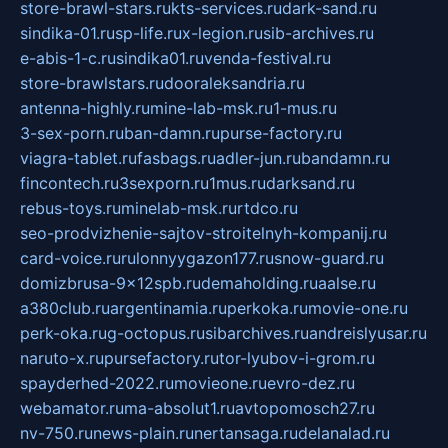
store-brawl-stars.ru
kts-services.ru
dark-sand.ru
sindika-01.ru
sp-life.ru
x-legion.ru
sib-archives.ru
e-abis-1-c.ru
sindika01.ru
venda-festival.ru
store-brawlstars.ru
dooraleksandria.ru
antenna-highly.ru
mine-lab-msk.ru
1-mus.ru
3-sex-porn.ru
ban-damn.ru
purse-factory.ru
viagra-tablet.ru
fasbags.ru
adler-jun.ru
bandamn.ru
fincontech.ru
3sexporn.ru
1mus.ru
darksand.ru
rebus-toys.ru
minelab-msk.ru
rtdco.ru
seo-prodvizhenie-sajtov-stroitelnyh-kompanij.ru
card-voice.ru
rulonnyygazon177.ru
snow-guard.ru
domizbrusa-9x12spb.ru
demaholding.ru
aalse.ru
a380club.ru
argentinamia.ru
perkoka.ru
movie-one.ru
perk-oka.ru
g-octopus.ru
sibarchives.ru
andreislyusar.ru
naruto-x.ru
pursefactory.ru
tor-lyubov-i-grom.ru
spayderhed-2022.ru
movieone.ru
evro-dez.ru
webamator.ru
ma-absolut1.ru
avtopomosch27.ru
nv-750.ru
news-plain.ru
nertansaga.ru
delanalad.ru