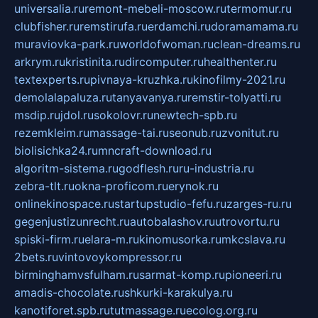
universalia.ru
remont-mebeli-moscow.ru
termomur.ru
clubfisher.ru
remstirufa.ru
erdamchi.ru
doramamama.ru
muraviovka-park.ru
worldofwoman.ru
clean-dreams.ru
arkrym.ru
kristinita.ru
dircomputer.ru
healthenter.ru
textexperts.ru
pivnaya-kruzhka.ru
kinofilmy-2021.ru
demolalapaluza.ru
tanyavanya.ru
remstir-tolyatti.ru
msdip.ru
jdol.ru
sokolovr.ru
newtech-spb.ru
rezemkleim.ru
massage-tai.ru
seonub.ru
zvonitut.ru
biolisichka24.ru
mncraft-download.ru
algoritm-sistema.ru
godflesh.ru
ru-industria.ru
zebra-tlt.ru
okna-proficom.ru
erynok.ru
onlinekinospace.ru
startupstudio-fefu.ru
zarges-ru.ru
gegenjustizunrecht.ru
autobalashov.ru
utrovortu.ru
spiski-firm.ru
elara-m.ru
kinomusorka.ru
mkcslava.ru
2bets.ru
vintovoykompressor.ru
birminghamvsfulham.ru
sarmat-komp.ru
pioneeri.ru
amadis-chocolate.ru
shkurki-karakulya.ru
kanotiforet.spb.ru
tutmassage.ru
ecolog.org.ru