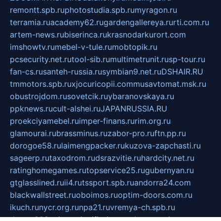
remontt.spb.ru
photostudia.spb.ru
myragon.ru
terramia.ru
academy62.ru
gardengallereya.ru
rti.com.ru
artem-news.ru
biserinca.ru
krasnodarkurort.com
imshowtv.ru
mebel-v-tule.ru
mobtopik.ru
pcsecurity.net.ru
tool-sib.ru
multimetrunit.ru
sp-tour.ru
fan-cs.ru
santeh-russia.ru
symbian9.net.ru
DSHAIR.RU
tmmotors.spb.ru
xjocuricopii.com
musavtomat.msk.ru
obustrojdom.ru
sovetcik.ru
ybaranovskaya.ru
ppknews.ru
cult-alshei.ru
JAPANRUSSIA.RU
proekciyamebel.ru
imper-finans.ru
rim.org.ru
glamourai.ru
brassminus.ru
zabor-pro.ru
ftn.pp.ru
dorogoe58.ru
laimengpacker.ru
kuzova-zapchasti.ru
sageerp.ru
taxodrom.ru
dsrazvitie.ru
hardcity.net.ru
ratinghomegames.ru
topservice25.ru
gubernyan.ru
gtglasslined.ru
ii4.ru
tssport.spb.ru
andorra24.com
blackwallstreet.ru
oboimos.ru
optim-doors.com.ru
ikuch.ru
nycr.org.ru
npa21.ru
vremya-ch.spb.ru
desert000.ru
ivtorgi.ru
ifiori.ru
catalog-statei.ru