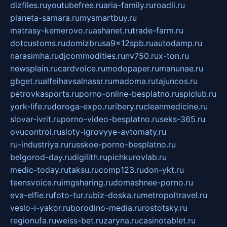
dizfiles.ru
youtubefree.ru
aria-family.ru
roadli.ru
planeta-samara.ru
mysmartbuy.ru
matrasy-kemerovo.ru
ashanet.ru
trade-farm.ru
dotcustoms.ru
domizbrusa9x12spb.ru
autodamp.ru
narasimha.ru
djcommodities.ru
nv750.ru
x-ton.ru
newsplain.ru
cardvoice.ru
modopaper.ru
manunae.ru
gbget.ru
alfeihavsalnassr.ru
madoma.ru
tajuncos.ru
petrovkasports.ru
porno-online-besplatno.ru
splclub.ru
york-life.ru
doroga-expo.ru
ribery.ru
cleanmedicine.ru
slovar-ivrit.ru
porno-video-besplatno.ru
seks-365.ru
ovucontrol.ru
sloty-igrovyye-avtomaty.ru
ru-industriya.ru
russkoe-porno-besplatno.ru
belgorod-day.ru
digilith.ru
pichkurovlab.ru
medic-today.ru
taksu.ru
comp123.ru
don-ykt.ru
teensvoice.ru
imgsharing.ru
domashnee-porno.ru
eva-elfie.ru
foto-tur.ru
biz-doska.ru
metropoltravel.ru
veslo-i-yakor.ru
borodino-media.ru
rostotsky.ru
regionufa.ru
weiss-bet.ru
zaryna.ru
casinotablet.ru