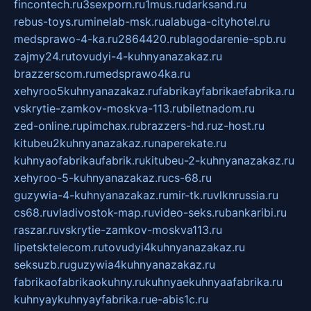
fincontech.ru
3sexporn.ru
1mus.ru
darksand.ru
rebus-toys.ru
minelab-msk.ru
alabuga-cityhotel.ru
medsprawo-4-ka.ru
2864420.ru
blagodarenie-spb.ru
zajmy24.ru
tovudyi-4-kuhnyanazakaz.ru
brazzerscom.ru
medsprawo4ka.ru
xehyroo5kuhnyanazakaz.ru
fabrikayfabrikaefabrika.ru
vskrytie-zamkov-moskva-113.ru
biletnadom.ru
zed-online.ru
pimchax.ru
brazzers-hd.ru
z-host.ru
kitubeu2kuhnyanazakaz.ru
naperekate.ru
kuhnyaofabrikaufabrik.ru
kitubeu-2-kuhnyanazakaz.ru
xehyroo-5-kuhnyanazakaz.ru
cs-68.ru
guzywia-4-kuhnyanazakaz.ru
mir-tk.ru
vlknrussia.ru
cs68.ru
vladivostok-map.ru
video-seks.ru
bankaribi.ru
raszar.ru
vskrytie-zamkov-moskva113.ru
lipetsktelecom.ru
tovudyi4kuhnyanazakaz.ru
seksuzb.ru
guzywia4kuhnyanazakaz.ru
fabrikaofabrikaokuhny.ru
kuhnyaekuhnyaafabrika.ru
kuhnyaykuhnyayfabrika.ru
e-abis1c.ru